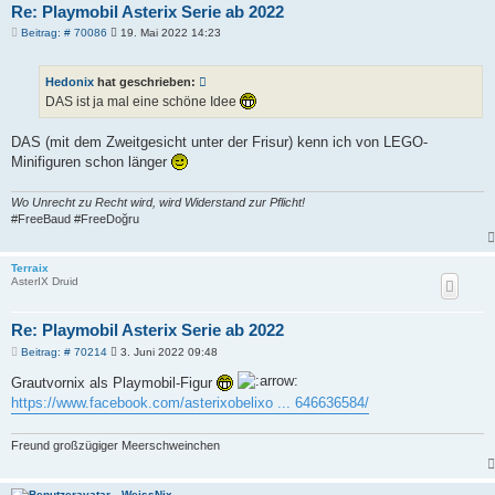
Re: Playmobil Asterix Serie ab 2022
B
Beitrag: # 70086
19. Mai 2022 14:23
e
i
t
Hedonix
hat geschrieben:
r
a
DAS ist ja mal eine schöne Idee
g
DAS (mit dem Zweitgesicht unter der Frisur) kenn ich von LEGO-
Minifiguren schon länger
Wo Unrecht zu Recht wird, wird Widerstand zur Pflicht!
#FreeBaud #FreeDoğru
Terraix
AsterIX Druid
Re: Playmobil Asterix Serie ab 2022
B
Beitrag: # 70214
3. Juni 2022 09:48
e
i
Grautvornix als Playmobil-Figur
t
https://www.facebook.com/asterixobelixo ... 646636584/
r
a
g
Freund großzügiger Meerschweinchen
WeissNix