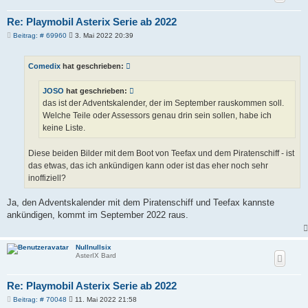
Re: Playmobil Asterix Serie ab 2022
B
Beitrag: # 69960
3. Mai 2022 20:39
e
i
t
Comedix
hat geschrieben:
r
a
g
JOSO
hat geschrieben:
das ist der Adventskalender, der im September rauskommen soll.
Welche Teile oder Assessors genau drin sein sollen, habe ich
keine Liste.
Diese beiden Bilder mit dem Boot von Teefax und dem Piratenschiff - ist
das etwas, das ich ankündigen kann oder ist das eher noch sehr
inoffiziell?
Ja, den Adventskalender mit dem Piratenschiff und Teefax kannste
ankündigen, kommt im September 2022 raus.
Nullnullsix
AsterIX Bard
Re: Playmobil Asterix Serie ab 2022
B
Beitrag: # 70048
11. Mai 2022 21:58
e