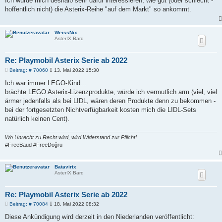
Ich würde mich deshalb sehr dafür interessieren, wie gut (oder schlecht -
hoffentlich nicht) die Asterix-Reihe "auf dem Markt" so ankommt.
WeissNix
AsterIX Bard
Re: Playmobil Asterix Serie ab 2022
B
Beitrag: # 70060
13. Mai 2022 15:30
e
i
Ich war immer LEGO-Kind...
t
brächte LEGO Asterix-Lizenzprodukte, würde ich vermutlich arm (viel, viel
r
a
ärmer jedenfalls als bei LIDL, wären deren Produkte denn zu bekommen -
g
bei der fortgesetzten Nichtverfügbarkeit kosten mich die LIDL-Sets
natürlich keinen Cent).
Wo Unrecht zu Recht wird, wird Widerstand zur Pflicht!
#FreeBaud #FreeDoğru
Batavirix
AsterIX Bard
Re: Playmobil Asterix Serie ab 2022
B
Beitrag: # 70084
18. Mai 2022 08:32
e
i
Diese Ankündigung wird derzeit in den Niederlanden veröffentlicht:
t