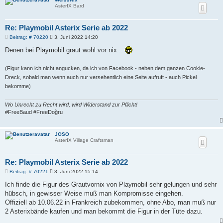
AsterIX Bard
Re: Playmobil Asterix Serie ab 2022
B
Beitrag: # 70220
3. Juni 2022 14:20
e
i
Denen bei Playmobil graut wohl vor nix...
t
r
a
(Figur kann ich nicht angucken, da ich von Facebook - neben dem ganzen Cookie-
g
Dreck, sobald man wenn auch nur versehentlich eine Seite aufruft - auch Pickel
bekomme)
Wo Unrecht zu Recht wird, wird Widerstand zur Pflicht!
#FreeBaud #FreeDoğru
JOSO
AsterIX Village Craftsman
Re: Playmobil Asterix Serie ab 2022
B
Beitrag: # 70221
3. Juni 2022 15:14
e
i
Ich finde die Figur des Grautvornix von Playmobil sehr gelungen und sehr
t
hübsch, in gewisser Weise muß man Kompromisse eingehen.
r
a
Offiziell ab 10.06.22 in Frankreich zubekommen, ohne Abo, man muß nur
g
2 Asterixbände kaufen und man bekommt die Figur in der Tüte dazu.