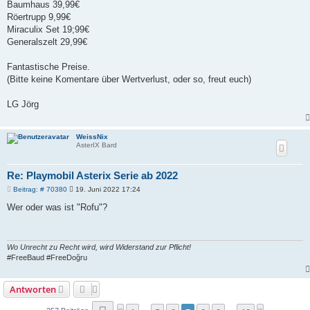
Baumhaus 39,99€
Röertrupp 9,99€
Miraculix Set 19;99€
Generalszelt 29,99€
Fantastische Preise.
(Bitte keine Komentare über Wertverlust, oder so, freut euch)
LG Jörg
WeissNix
AsterIX Bard
Re: Playmobil Asterix Serie ab 2022
B
Beitrag: # 70380
19. Juni 2022 17:24
e
i
Wer oder was ist "Rofu"?
t
r
a
g
Wo Unrecht zu Recht wird, wird Widerstand zur Pflicht!
#FreeBaud #FreeDoğru
Antworten
Seite
7
von
18