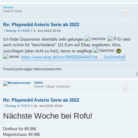
Terraix
AsterIX Druid
Re: Playmobil Asterix Serie ab 2022
B
Beitrag: # 70228
4. Juni 2022 20:44
e
i
Ich finde Grautvornix ebenfalls sehr gelungen
Er wird
t
auch schon für "bescheidene" 111 Euro auf Ebay angeboten. Also,
r
a
zuschlagen (aber nicht zu fest), bevor er wegfliegt
g
https://www.ebay.de/itm/384929304448?ha ... Swf1himkqP
Freund großzügiger Meerschweinchen
JOSO
AsterIX Village Craftsman
Re: Playmobil Asterix Serie ab 2022
B
Beitrag: # 70379
19. Juni 2022 15:04
e
Nächste Woche bei Rofu!
i
t
r
a
g
Dorffest für 89,99€
Majestixhaus 49;99€