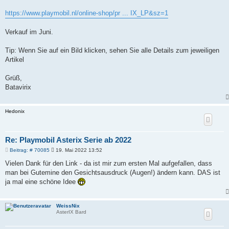
r
a
https://www.playmobil.nl/online-shop/pr ... IX_LP&sz=1
g
Verkauf im Juni.
Tip: Wenn Sie auf ein Bild klicken, sehen Sie alle Details zum jeweiligen
Artikel
Grüß,
Batavirix
Hedonix
Re: Playmobil Asterix Serie ab 2022
B
Beitrag: # 70085
19. Mai 2022 13:52
e
i
Vielen Dank für den Link - da ist mir zum ersten Mal aufgefallen, dass
t
man bei Gutemine den Gesichtsausdruck (Augen!) ändern kann. DAS ist
r
a
ja mal eine schöne Idee
g
WeissNix
AsterIX Bard