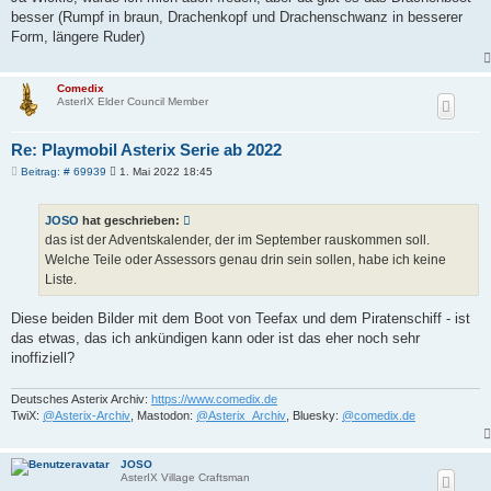
besser (Rumpf in braun, Drachenkopf und Drachenschwanz in besserer
Form, längere Ruder)
Comedix
AsterIX Elder Council Member
Re: Playmobil Asterix Serie ab 2022
B
Beitrag: # 69939
1. Mai 2022 18:45
e
i
t
JOSO
hat geschrieben:
r
a
das ist der Adventskalender, der im September rauskommen soll.
g
Welche Teile oder Assessors genau drin sein sollen, habe ich keine
Liste.
Diese beiden Bilder mit dem Boot von Teefax und dem Piratenschiff - ist
das etwas, das ich ankündigen kann oder ist das eher noch sehr
inoffiziell?
Deutsches Asterix Archiv:
https://www.comedix.de
TwiX:
@Asterix-Archiv
, Mastodon:
@Asterix_Archiv
, Bluesky:
@comedix.de
JOSO
AsterIX Village Craftsman