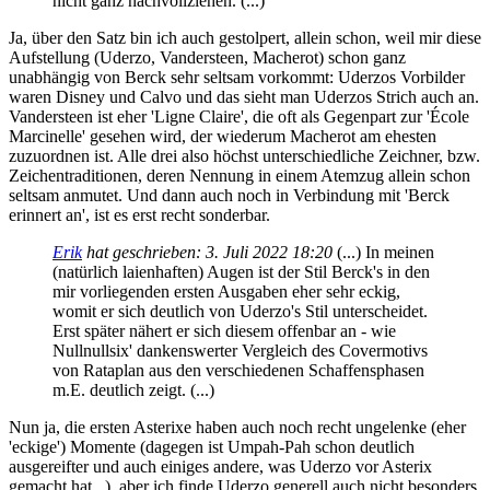
nicht ganz nachvollziehen. (...)
Ja, über den Satz bin ich auch gestolpert, allein schon, weil mir diese
Aufstellung (Uderzo, Vandersteen, Macherot) schon ganz
unabhängig von Berck sehr seltsam vorkommt: Uderzos Vorbilder
waren Disney und Calvo und das sieht man Uderzos Strich auch an.
Vandersteen ist eher 'Ligne Claire', die oft als Gegenpart zur 'École
Marcinelle' gesehen wird, der wiederum Macherot am ehesten
zuzuordnen ist. Alle drei also höchst unterschiedliche Zeichner, bzw.
Zeichentraditionen, deren Nennung in einem Atemzug allein schon
seltsam anmutet. Und dann auch noch in Verbindung mit 'Berck
erinnert an', ist es erst recht sonderbar.
Erik
hat geschrieben:
3. Juli 2022 18:20
(...) In meinen
(natürlich laienhaften) Augen ist der Stil Berck's in den
mir vorliegenden ersten Ausgaben eher sehr eckig,
womit er sich deutlich von Uderzo's Stil unterscheidet.
Erst später nähert er sich diesem offenbar an - wie
Nullnullsix' dankenswerter Vergleich des Covermotivs
von Rataplan aus den verschiedenen Schaffensphasen
m.E. deutlich zeigt. (...)
Nun ja, die ersten Asterixe haben auch noch recht ungelenke (eher
'eckige') Momente (dagegen ist Umpah-Pah schon deutlich
ausgereifter und auch einiges andere, was Uderzo vor Asterix
gemacht hat...), aber ich finde Uderzo generell auch nicht besonders