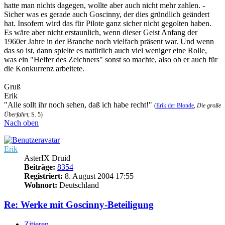
hatte man nichts dagegen, wollte aber auch nicht mehr zahlen. -
Sicher was es gerade auch Goscinny, der dies gründlich geändert
hat. Insofern wird das für Pilote ganz sicher nicht gegolten haben.
Es wäre aber nicht erstaunlich, wenn dieser Geist Anfang der
1960er Jahre in der Branche noch vielfach präsent war. Und wenn
das so ist, dann spielte es natürlich auch viel weniger eine Rolle,
was ein "Helfer des Zeichners" sonst so machte, also ob er auch für
die Konkurrenz arbeitete.
Gruß
Erik
"Alle sollt ihr noch sehen, daß ich habe recht!"
(
Erik der Blonde
,
Die große
Überfahrt
, S. 5)
Nach oben
Erik
AsterIX Druid
Beiträge:
8354
Registriert:
8. August 2004 17:55
Wohnort:
Deutschland
Re: Werke mit Goscinny-Beteiligung
Zitieren