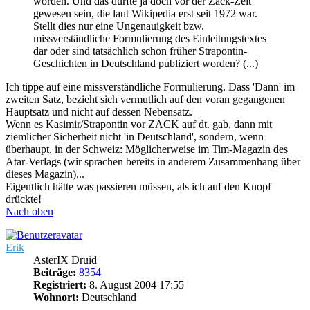
worden. Und das dürfte ja doch vor der Zack-Zeit
gewesen sein, die laut Wikipedia erst seit 1972 war.
Stellt dies nur eine Ungenauigkeit bzw.
missverständliche Formulierung des Einleitungstextes
dar oder sind tatsächlich schon früher Strapontin-
Geschichten in Deutschland publiziert worden? (...)
Ich tippe auf eine missverständliche Formulierung. Dass 'Dann' im
zweiten Satz, bezieht sich vermutlich auf den voran gegangenen
Hauptsatz und nicht auf dessen Nebensatz.
Wenn es Kasimir/Strapontin vor ZACK auf dt. gab, dann mit
ziemlicher Sicherheit nicht 'in Deutschland', sondern, wenn
überhaupt, in der Schweiz: Möglicherweise im Tim-Magazin des
Atar-Verlags (wir sprachen bereits in anderem Zusammenhang über
dieses Magazin)...
Eigentlich hätte was passieren müssen, als ich auf den Knopf
drückte!
Nach oben
Erik
AsterIX Druid
Beiträge:
8354
Registriert:
8. August 2004 17:55
Wohnort:
Deutschland