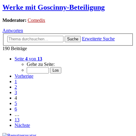
Werke mit Goscinny-Beteiligung
Moderator:
Comedix
Antworten
Erweiterte Suche
Suche
190 Beiträge
Seite
4
von
13
Gehe zu Seite:
Vorherige
1
2
3
4
5
6
…
13
Nächste