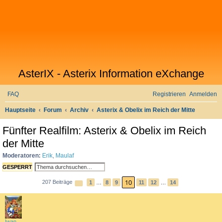
AsterIX - Asterix Information eXchange
FAQ
Registrieren
Anmelden
S
Hauptseite
Forum
Archiv
Asterix & Obelix im Reich der Mitte
u
Fünfter Realfilm: Asterix & Obelix im Reich
c
der Mitte
h
Moderatoren:
Erik
,
Maulaf
e
S
E
GESPERRT
U
R
10
207 Beiträge
S
1
…
8
9
11
12
…
14
C
W
V
N
E
H
E
O
Ä
I
E
I
R
C
T
T
H
H
E
E
Iwan