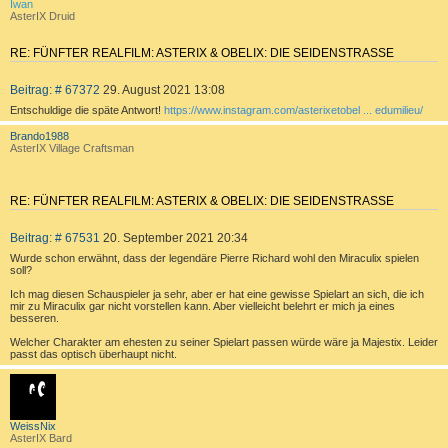
b
Iwan
e
AsterIX Druid
n
RE: FÜNFTER REALFILM: ASTERIX & OBELIX: DIE SEIDENSTRASSE
Z
B
Beitrag: # 67372
29. August 2021 13:08
I
e
T
Entschuldige die späte Antwort!
https://www.instagram.com/asterixetobel ... edumilieu/
i
I
t
a
Brando1988
E
c
r
AsterIX Village Craftsman
h
R
a
o
g
E
b
e
N
RE: FÜNFTER REALFILM: ASTERIX & OBELIX: DIE SEIDENSTRASSE
n
Z
B
Beitrag: # 67531
20. September 2021 20:34
I
e
T
Wurde schon erwähnt, dass der legendäre Pierre Richard wohl den Miraculix spielen
i
soll?
I
t
E
Ich mag diesen Schauspieler ja sehr, aber er hat eine gewisse Spielart an sich, die ich
r
mir zu Miraculix gar nicht vorstellen kann. Aber vielleicht belehrt er mich ja eines
R
a
besseren.
g
E
Welcher Charakter am ehesten zu seiner Spielart passen würde wäre ja Majestix. Leider
N
passt das optisch überhaupt nicht.
a
c
h
o
b
WeissNix
e
AsterIX Bard