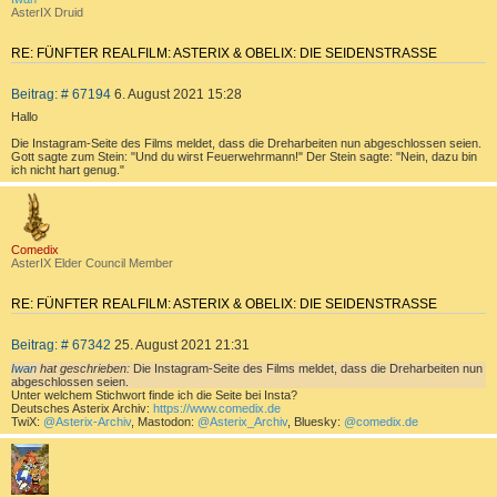
E
S
1
AsterIX Druid
R
R
T
0
T
I
E
V
RE: FÜNFTER REALFILM: ASTERIX & OBELIX: DIE SEIDENSTRASSE
E
G
O
Z
S
E
N
B
Beitrag: # 67194
6. August 2021 15:28
I
U
e
1
T
C
Hallo
i
4
I
H
t
Die Instagram-Seite des Films meldet, dass die Dreharbeiten nun abgeschlossen seien.
E
E
Gott sagte zum Stein: "Und du wirst Feuerwehrmann!" Der Stein sagte: "Nein, dazu bin
r
ich nicht hart genug."
R
a
g
E
a
c
N
h
o
b
Comedix
e
AsterIX Elder Council Member
n
RE: FÜNFTER REALFILM: ASTERIX & OBELIX: DIE SEIDENSTRASSE
Z
B
Beitrag: # 67342
25. August 2021 21:31
I
e
T
Iwan
hat geschrieben:
Die Instagram-Seite des Films meldet, dass die Dreharbeiten nun
i
abgeschlossen seien.
I
t
Unter welchem Stichwort finde ich die Seite bei Insta?
E
Deutsches Asterix Archiv:
https://www.comedix.de
r
TwiX:
@Asterix-Archiv
, Mastodon:
@Asterix_Archiv
, Bluesky:
@comedix.de
R
a
g
E
a
c
N
h
o