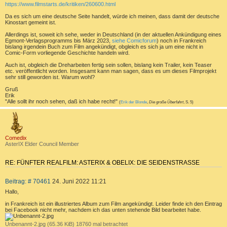
https://www.filmstarts.de/kritiken/260600.html
R
a
g
E
Da es sich um eine deutsche Seite handelt, würde ich meinen, dass damit der deutsche
Kinostart gemeint ist.
N
Allerdings ist, soweit ich sehe, weder in Deutschland (in der aktuellen Ankündigung eines
Egmont-Verlagsprogramms bis März 2023,
siehe Comicforum
) noch in Frankreich
bislang irgendein Buch zum Film angekündigt, obgleich es sich ja um eine nicht in
Comic-Form vorliegende Geschichte handeln wird.
Auch ist, obgleich die Dreharbeiten fertig sein sollen, bislang kein Trailer, kein Teaser
etc. veröffentlicht worden. Insgesamt kann man sagen, dass es um dieses Filmprojekt
sehr still geworden ist. Warum wohl?
Gruß
Erik
"Alle sollt ihr noch sehen, daß ich habe recht!"
(
Erik der Blonde
,
Die große Überfahrt
, S. 5)
a
c
h
o
b
Comedix
e
AsterIX Elder Council Member
n
RE: FÜNFTER REALFILM: ASTERIX & OBELIX: DIE SEIDENSTRASSE
Z
B
Beitrag: # 70461
24. Juni 2022 11:21
I
e
T
Hallo,
i
I
t
in Frankreich ist ein illustriertes Album zum Film angekündigt. Leider finde ich den Eintrag
E
bei Facebook nicht mehr, nachdem ich das unten stehende Bild bearbeitet habe.
r
R
a
Unbenannt-2.jpg (65.36 KiB) 18760 mal betrachtet
g