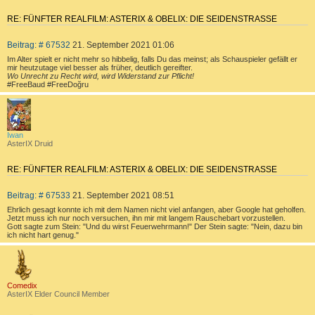
n
RE: FÜNFTER REALFILM: ASTERIX & OBELIX: DIE SEIDENSTRASSE
Z
B
Beitrag: # 67532
21. September 2021 01:06
I
e
T
Im Alter spielt er nicht mehr so hibbelig, falls Du das meinst; als Schauspieler gefällt er
i
mir heutzutage viel besser als früher, deutlich gereifter.
I
t
Wo Unrecht zu Recht wird, wird Widerstand zur Pflicht!
E
#FreeBaud #FreeDoğru
r
R
a
a
g
E
c
h
N
o
b
Iwan
e
AsterIX Druid
n
RE: FÜNFTER REALFILM: ASTERIX & OBELIX: DIE SEIDENSTRASSE
Z
B
Beitrag: # 67533
21. September 2021 08:51
I
e
T
Ehrlich gesagt konnte ich mit dem Namen nicht viel anfangen, aber Google hat geholfen.
i
Jetzt muss ich nur noch versuchen, ihn mir mit langem Rauschebart vorzustellen.
I
t
Gott sagte zum Stein: "Und du wirst Feuerwehrmann!" Der Stein sagte: "Nein, dazu bin
E
ich nicht hart genug."
r
R
a
a
g
E
c
h
N
o
b
Comedix
e
AsterIX Elder Council Member
n