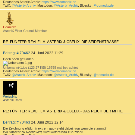
E
Deutsches Asterix Archiv:
https://www.comedix.de
TwiX:
@Asterix-Archiv
, Mastodon:
@Asterix_Archiv
, Bluesky:
@comedix.de
N
a
c
h
o
b
Comedix
e
AsterIX Elder Council Member
n
RE: FÜNFTER REALFILM: ASTERIX & OBELIX: DIE SEIDENSTRASSE
Z
B
Beitrag: # 70462
24. Juni 2022 11:29
I
e
T
Doch noch gefunden:
i
I
t
Unbenannt-1.jpg (123.27 KiB) 18758 mal betrachtet
E
r
Deutsches Asterix Archiv:
https://www.comedix.de
TwiX:
@Asterix-Archiv
, Mastodon:
@Asterix_Archiv
, Bluesky:
@comedix.de
R
a
g
E
a
c
N
h
o
b
WeissNix
e
AsterIX Bard
n
RE: FÜNFTER REALFILM: ASTERIX & OBELIX - DAS REICH DER MITTE
Z
B
Beitrag: # 70463
24. Juni 2022 12:14
I
e
T
Die Zeichnung efällt mir extrem gut - steht dabei, von wem die stammt?
i
Wo Unrecht zu Recht wird, wird Widerstand zur Pflicht!
I