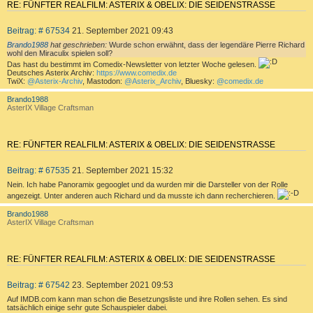
RE: FÜNFTER REALFILM: ASTERIX & OBELIX: DIE SEIDENSTRASSE
Z
B
Beitrag: # 67534
21. September 2021 09:43
I
e
T
Brando1988
hat geschrieben:
Wurde schon erwähnt, dass der legendäre Pierre Richard
i
wohl den Miraculix spielen soll?
I
t
Das hast du bestimmt im Comedix-Newsletter von letzter Woche gelesen.
E
r
Deutsches Asterix Archiv:
https://www.comedix.de
TwiX:
@Asterix-Archiv
, Mastodon:
@Asterix_Archiv
, Bluesky:
@comedix.de
R
a
g
E
a
Brando1988
c
N
AsterIX Village Craftsman
h
o
b
e
RE: FÜNFTER REALFILM: ASTERIX & OBELIX: DIE SEIDENSTRASSE
n
Z
B
Beitrag: # 67535
21. September 2021 15:32
I
e
T
Nein. Ich habe Panoramix gegooglet und da wurden mir die Darsteller von der Rolle
i
angezeigt. Unter anderen auch Richard und da musste ich dann recherchieren.
I
t
E
r
a
Brando1988
c
R
a
AsterIX Village Craftsman
h
g
E
o
b
N
e
RE: FÜNFTER REALFILM: ASTERIX & OBELIX: DIE SEIDENSTRASSE
n
Z
B
Beitrag: # 67542
23. September 2021 09:53
I
e
T
Auf IMDB.com kann man schon die Besetzungsliste und ihre Rollen sehen. Es sind
i
tatsächlich einige sehr gute Schauspieler dabei.
I