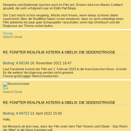
t
E
Kleopatra und Epidemais tauchen auch im Film auf. Erstere wird von Marion Cottilard
r
gespielt, die sehr erfolgreich war im Edith Piaf Biopic.
R
a
g
E
Der Cast macht schon neugierig. Würde mich freuen, wenn etwas schönes dabei
rauskommt. Aber die Realfilme haben schon bewiesen, dass es nicht unbedingt einen
N
Film aufwertet ein paar gute Schauspieler ranzuholen, wenn das Drehbuch und der
Regisseur am Thema vorbei laufen.
a
Terraix
c
AsterIX Druid
h
o
b
e
RE: FÜNFTER REALFILM: ASTERIX & OBELIX: DIE SEIDENSTRASSE
n
Z
B
Beitrag: # 68199
16. November 2021 16:47
I
e
T
Laut Facebook kommt der Film am 1. Februar 2023 in die französischen Kinos. Gründe
i
für die weitere Verzögerung werden nicht genannt.
I
t
Freund großzügiger Meerschweinchen
E
r
a
R
a
c
Erik
g
E
h
AsterIX Druid
o
N
b
e
RE: FÜNFTER REALFILM: ASTERIX & OBELIX: DIE SEIDENSTRASSE
n
Z
B
Beitrag: # 69753
13. April 2022 15:00
I
e
T
Hallo,
i
I
t
bei filmstarts.de liest man, dass der Film unter dem Titel "Asterix und Obelix - Das Reich
E
der Mitte" in die Kinos kommen soll:
r