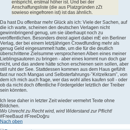
entspricht, erstmal höher ist. Und bei der
Anschaffungsliste (die aus Platzgründen zZt
sowieso eingefroren ist) ist das ähnlich.
Da hast Du offenbar mehr Glück als ich: Viele der Sachen, auf
die ich warte, scheinen den deutschen Verlagen nicht
gewinnbringend genug, um sie überhaupt noch zu
veröffentlichen. Besonders dreist agiert dabei mE ein Berliner
Verlag, der bei einem letztjährigen Crowdfunding mehr als
genug Geld eingesammelt hatte, um die für die deutlich
überschrittene Zielsumme versprochenen Alben eines meiner
Lieblingsautoren zu bringen - aber eines kommt nun doch gar
nicht, und das andere hätte schon erschienen sein sollen, aber
still ruht der See. Stattdessen kommen aus dem Haus gefühlt
fast nur noch Mangas und Selbsterfahrungs-"Kritzelkram", von
dem ich mich auch frage, wer das wohl alles kaufen soll - oder
ob da nicht doch öffentliche Fördergelder letztlich der Treiber
sein könnten.
Ich lese daher in letzter Zeit wieder vermehrt Texte ohne
Bildchen.
Wo Unrecht zu Recht wird, wird Widerstand zur Pflicht!
#FreeBaud #FreeDoğru
Nach oben