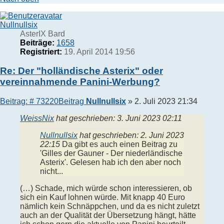
Nullnullsix
AsterIX Bard
Beiträge:
1658
Registriert:
19. April 2014 19:56
Re: Der "holländische Asterix" oder
vereinnahmende Panini-Werbung?
Beitrag: # 73220
Beitrag
Nullnullsix
»
2. Juli 2023 21:34
WeissNix
hat geschrieben:
3. Juni 2023 02:11
Nullnullsix
hat geschrieben:
2. Juni 2023
22:15
Da gibt es auch einen Beitrag zu
'Gilles der Gauner - Der niederländische
Asterix'. Gelesen hab ich den aber noch
nicht...
(…) Schade, mich würde schon interessieren, ob
sich ein Kauf lohnen würde. Mit knapp 40 Euro
nämlich kein Schnäppchen, und da es nicht zuletzt
auch an der Qualität der Übersetzung hängt, hätte