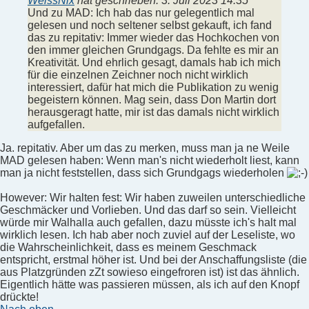
WeissNix
hat geschrieben:
3. Juli 2023 14:35
Und zu MAD: Ich hab das nur gelegentlich mal
gelesen und noch seltener selbst gekauft, ich fand
das zu repitativ: Immer wieder das Hochkochen von
den immer gleichen Grundgags. Da fehlte es mir an
Kreativität. Und ehrlich gesagt, damals hab ich mich
für die einzelnen Zeichner noch nicht wirklich
interessiert, dafür hat mich die Publikation zu wenig
begeistern können. Mag sein, dass Don Martin dort
herausgeragt hatte, mir ist das damals nicht wirklich
aufgefallen.
Ja. repitativ. Aber um das zu merken, muss man ja ne Weile
MAD gelesen haben: Wenn man's nicht wiederholt liest, kann
man ja nicht feststellen, dass sich Grundgags wiederholen
However: Wir halten fest: Wir haben zuweilen unterschiedliche
Geschmäcker und Vorlieben. Und das darf so sein. Vielleicht
würde mir Walhalla auch gefallen, dazu müsste ich's halt mal
wirklich lesen. Ich hab aber noch zuviel auf der Leseliste, wo
die Wahrscheinlichkeit, dass es meinem Geschmack
entspricht, erstmal höher ist. Und bei der Anschaffungsliste (die
aus Platzgründen zZt sowieso eingefroren ist) ist das ähnlich.
Eigentlich hätte was passieren müssen, als ich auf den Knopf
drückte!