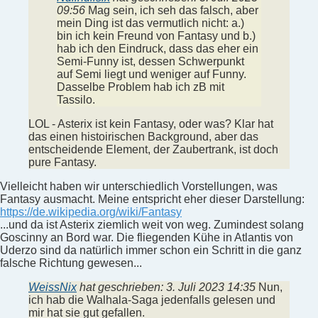
09:56
Mag sein, ich seh das falsch, aber
mein Ding ist das vermutlich nicht: a.)
bin ich kein Freund von Fantasy und b.)
hab ich den Eindruck, dass das eher ein
Semi-Funny ist, dessen Schwerpunkt
auf Semi liegt und weniger auf Funny.
Dasselbe Problem hab ich zB mit
Tassilo.
LOL - Asterix ist kein Fantasy, oder was? Klar hat
das einen histoirischen Background, aber das
entscheidende Element, der Zaubertrank, ist doch
pure Fantasy.
Vielleicht haben wir unterschiedlich Vorstellungen, was
Fantasy ausmacht. Meine entspricht eher dieser Darstellung:
https://de.wikipedia.org/wiki/Fantasy
...und da ist Asterix ziemlich weit von weg. Zumindest solang
Goscinny an Bord war. Die fliegenden Kühe in Atlantis von
Uderzo sind da natürlich immer schon ein Schritt in die ganz
falsche Richtung gewesen...
WeissNix
hat geschrieben:
3. Juli 2023 14:35
Nun,
ich hab die Walhala-Saga jedenfalls gelesen und
mir hat sie gut gefallen.