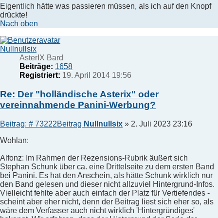
Eigentlich hätte was passieren müssen, als ich auf den Knopf
drückte!
Nach oben
Nullnullsix
AsterIX Bard
Beiträge:
1658
Registriert:
19. April 2014 19:56
Re: Der "holländische Asterix" oder
vereinnahmende Panini-Werbung?
Beitrag: # 73222
Beitrag
Nullnullsix
»
2. Juli 2023 23:16
Wohlan:
Alfonz: Im Rahmen der Rezensions-Rubrik äußert sich
Stephan Schunk über ca. eine Drittelseite zu dem ersten Band
bei Panini. Es hat den Anschein, als hätte Schunk wirklich nur
den Band gelesen und dieser nicht allzuviel Hintergrund-Infos.
Vielleicht fehlte aber auch einfach der Platz für Vertiefendes -
scheint aber eher nicht, denn der Beitrag liest sich eher so, als
wäre dem Verfasser auch nicht wirklich 'Hintergründiges'