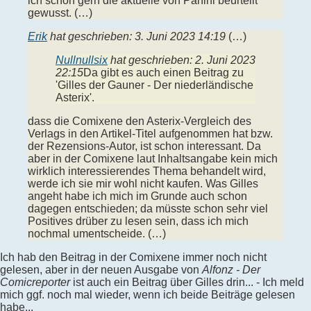
ich schon gern die aktuelle von Panini beurteilt
gewusst. (…)
Erik
hat geschrieben:
3. Juni 2023 14:19
(…)
Nullnullsix
hat geschrieben:
2. Juni 2023
22:15
Da gibt es auch einen Beitrag zu
'Gilles der Gauner - Der niederländische
Asterix'.
dass die Comixene den Asterix-Vergleich des
Verlags in den Artikel-Titel aufgenommen hat bzw.
der Rezensions-Autor, ist schon interessant. Da
aber in der Comixene laut Inhaltsangabe kein mich
wirklich interessierendes Thema behandelt wird,
werde ich sie mir wohl nicht kaufen. Was Gilles
angeht habe ich mich im Grunde auch schon
dagegen entschieden; da müsste schon sehr viel
Positives drüber zu lesen sein, dass ich mich
nochmal umentscheide. (…)
Ich hab den Beitrag in der Comixene immer noch nicht
gelesen, aber in der neuen Ausgabe von
Alfonz - Der
Comicreporter
ist auch ein Beitrag über Gilles drin... - Ich meld
mich ggf. noch mal wieder, wenn ich beide Beiträge gelesen
habe...