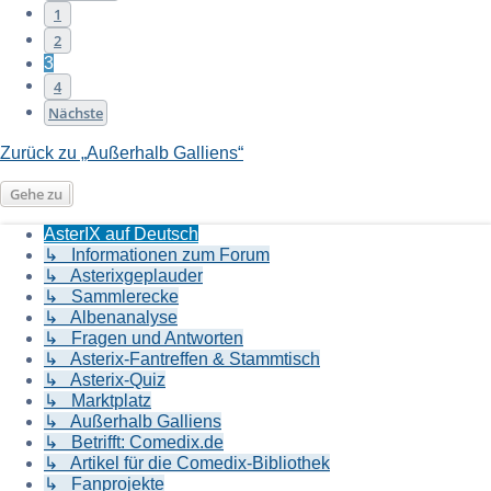
1
2
3
4
Nächste
Zurück zu „Außerhalb Galliens“
Gehe zu
AsterIX auf Deutsch
↳ Informationen zum Forum
↳ Asterixgeplauder
↳ Sammlerecke
↳ Albenanalyse
↳ Fragen und Antworten
↳ Asterix-Fantreffen & Stammtisch
↳ Asterix-Quiz
↳ Marktplatz
↳ Außerhalb Galliens
↳ Betrifft: Comedix.de
↳ Artikel für die Comedix-Bibliothek
↳ Fanprojekte