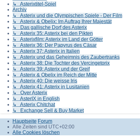
↳ Asterixtitel-Spiel
Archiv
↳ Asterix und die Olympischen Spiele - Der Film
↳ Asterix & Obelix: Im Auftrag Ihrer Majestät
↳ Das gallische Dorf des Asterix
↳ Asterix 35: Asterix bei den Pikten
↳ Asterixfilm: Asterix im Land der Götter
↳ Asterix 36: Der Papyrus des Cäsar
↳ Asterix 37: Asterix in Italien
↳ Asterix und das Geheimnis des Zaubertranks
↳ Asterix 38: Die Tochter des Vercingetorix
↳ Asterix 39: Asterix und der Greif
↳ Asterix & Obelix im Reich der Mitte
↳ Asterix 40: Die weisse Iris
↳ Asterix 41: Asterix in Lusitanien
↳ Over Asterix
↳ AsterIX in English
↳ Asterix Chitchat
↳ Exchange Sell & Buy Market
Hauptseite
Forum
Alle Zeiten sind
UTC+02:00
Alle Cookies löschen