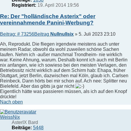
Registriert:
19. April 2014 19:56
Re: Der "holländische Asterix" oder
vereinnahmende Panini-Werbung?
Beitrag: # 73256
Beitrag
Nullnullsix
»
5. Juli 2023 23:10
Ah, Reprodukt. Die fliegen irgendwie meistens auch unter
meinem Radar, obwohl da wohl zuweilen schöne Sachen
laufen. Nehm ich -außer manchmal Trondheim- nie wirklich
war. Keine Ahnung, warum. Deshalb konnt ich auch mit Berlin
nix anfangen, wie ich sowieso bei den meisten Verlagen, den
Betriebssitz nicht wirklich auf dem Schirm hab: Ehapa, früher
Stuttgart, jetzt Berlin, dazwischen mal Köln, glaub ich. Carlsen
Reinbeck. Dann hörts bei mir schon auf. Ach nee: Splitter neu
Bielefeld. Aber das gibts ja gar nicht
Eigentlich hätte was passieren müssen, als ich auf den Knopf
drückte!
Nach oben
WeissNix
AsterIX Bard
Beiträge:
5448