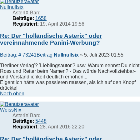
Nullnullsix
AsterIX Bard
Beiträge:
1658
Registriert:
19. April 2014 19:56
Re: Der "holländische Asterix" oder
vereinnahmende Panini-Werbung?
Beitrag: # 73241
Beitrag
Nullnullsix
»
5. Juli 2023 01:55
'Berliner Verlag'? 'Lieblingsautor'? usw. Warum nennst Du nicht
Ross und Reiter beim Namen? - Das würde Nachvollziehbar-
und Verständlichkeit deutlich erhöhen...
Eigentlich hätte was passieren müssen, als ich auf den Knopf
drückte!
Nach oben
WeissNix
AsterIX Bard
Beiträge:
5448
Registriert:
28. April 2016 22:20
Re: Der "holländische Asterix" oder