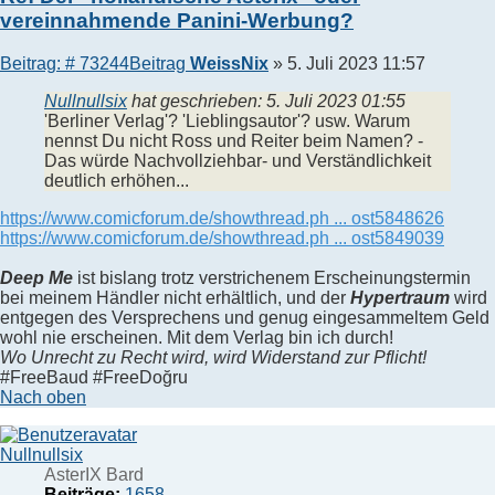
vereinnahmende Panini-Werbung?
Beitrag: # 73244
Beitrag
WeissNix
»
5. Juli 2023 11:57
Nullnullsix
hat geschrieben:
5. Juli 2023 01:55
'Berliner Verlag'? 'Lieblingsautor'? usw. Warum
nennst Du nicht Ross und Reiter beim Namen? -
Das würde Nachvollziehbar- und Verständlichkeit
deutlich erhöhen...
https://www.comicforum.de/showthread.ph ... ost5848626
https://www.comicforum.de/showthread.ph ... ost5849039
Deep Me
ist bislang trotz verstrichenem Erscheinungstermin
bei meinem Händler nicht erhältlich, und der
Hypertraum
wird
entgegen des Versprechens und genug eingesammeltem Geld
wohl nie erscheinen. Mit dem Verlag bin ich durch!
Wo Unrecht zu Recht wird, wird Widerstand zur Pflicht!
#FreeBaud #FreeDoğru
Nach oben
Nullnullsix
AsterIX Bard
Beiträge:
1658