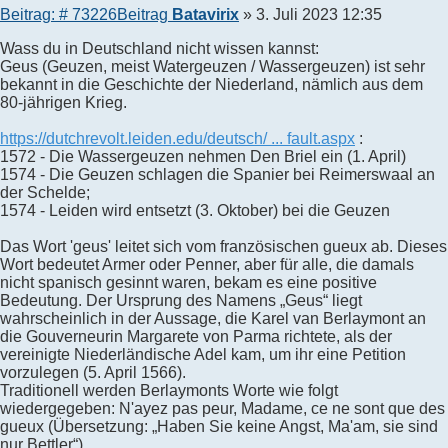
Beitrag: # 73226
Beitrag
Batavirix
»
3. Juli 2023 12:35
Wass du in Deutschland nicht wissen kannst:
Geus (Geuzen, meist Watergeuzen / Wassergeuzen) ist sehr
bekannt in die Geschichte der Niederland, nämlich aus dem
80-jährigen Krieg.
https://dutchrevolt.leiden.edu/deutsch/ ... fault.aspx
:
1572 - Die Wassergeuzen nehmen Den Briel ein (1. April)
1574 - Die Geuzen schlagen die Spanier bei Reimerswaal an
der Schelde;
1574 - Leiden wird entsetzt (3. Oktober) bei die Geuzen
Das Wort 'geus' leitet sich vom französischen gueux ab. Dieses
Wort bedeutet Armer oder Penner, aber für alle, die damals
nicht spanisch gesinnt waren, bekam es eine positive
Bedeutung. Der Ursprung des Namens „Geus“ liegt
wahrscheinlich in der Aussage, die Karel van Berlaymont an
die Gouverneurin Margarete von Parma richtete, als der
vereinigte Niederländische Adel kam, um ihr eine Petition
vorzulegen (5. April 1566).
Traditionell werden Berlaymonts Worte wie folgt
wiedergegeben: N'ayez pas peur, Madame, ce ne sont que des
gueux (Übersetzung: „Haben Sie keine Angst, Ma'am, sie sind
nur Bettler“).