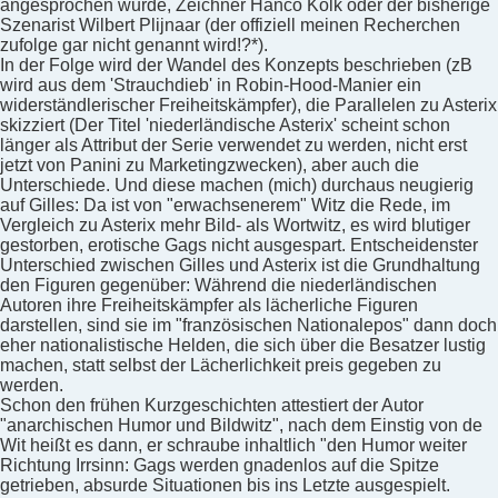
angesprochen wurde, Zeichner Hanco Kolk oder der bisherige
Szenarist Wilbert Plijnaar (der offiziell meinen Recherchen
zufolge gar nicht genannt wird!?*).
In der Folge wird der Wandel des Konzepts beschrieben (zB
wird aus dem 'Strauchdieb' in Robin-Hood-Manier ein
widerständlerischer Freiheitskämpfer), die Parallelen zu Asterix
skizziert (Der Titel 'niederländische Asterix' scheint schon
länger als Attribut der Serie verwendet zu werden, nicht erst
jetzt von Panini zu Marketingzwecken), aber auch die
Unterschiede. Und diese machen (mich) durchaus neugierig
auf Gilles: Da ist von "erwachsenerem" Witz die Rede, im
Vergleich zu Asterix mehr Bild- als Wortwitz, es wird blutiger
gestorben, erotische Gags nicht ausgespart. Entscheidenster
Unterschied zwischen Gilles und Asterix ist die Grundhaltung
den Figuren gegenüber: Während die niederländischen
Autoren ihre Freiheitskämpfer als lächerliche Figuren
darstellen, sind sie im "französischen Nationalepos" dann doch
eher nationalistische Helden, die sich über die Besatzer lustig
machen, statt selbst der Lächerlichkeit preis gegeben zu
werden.
Schon den frühen Kurzgeschichten attestiert der Autor
"anarchischen Humor und Bildwitz", nach dem Einstig von de
Wit heißt es dann, er schraube inhaltlich "den Humor weiter
Richtung Irrsinn: Gags werden gnadenlos auf die Spitze
getrieben, absurde Situationen bis ins Letzte ausgespielt.