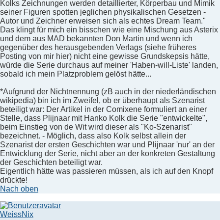
Kolks Zeichnungen werden detaillierter, Körperbau und Mimik
seiner Figuren spotten jeglichen physikalischen Gesetzen -
Autor und Zeichner erweisen sich als echtes Dream Team."
Das klingt für mich ein bisschen wie eine Mischung aus Asterix
und dem aus MAD bekannten Don Martin und wenn ich
gegenüber des herausgebenden Verlags (siehe früheres
Posting von mir hier) nicht eine gewisse Grundskepsis hätte,
würde die Serie durchaus auf meiner 'Haben-will-Liste' landen,
sobald ich mein Platzproblem gelöst hätte...
*Aufgrund der Nichtnennung (zB auch in der niederländischen
wikipedia) bin ich im Zweifel, ob er überhaupt als Szenarist
beteiligt war: Der Artikel in der Comixene formuliert an einer
Stelle, dass Plijnaar mit Hanko Kolk die Serie "entwickelte",
beim Einstieg von de Wit wird dieser als "Ko-Szenarist"
bezeichnet. - Möglich, dass also Kolk selbst allein der
Szenarist der ersten Geschichten war und Plijnaar 'nur' an der
Entwicklung der Serie, nicht aber an der konkreten Gestaltung
der Geschichten beteiligt war.
Eigentlich hätte was passieren müssen, als ich auf den Knopf
drückte!
Nach oben
WeissNix