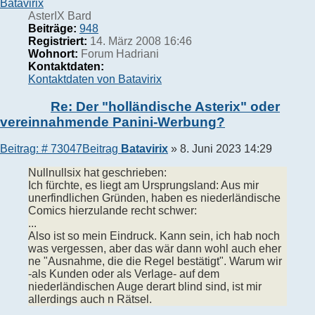
Batavirix
AsterIX Bard
Beiträge:
948
Registriert:
14. März 2008 16:46
Wohnort:
Forum Hadriani
Kontaktdaten:
Kontaktdaten von Batavirix
Re: Der "holländische Asterix" oder
vereinnahmende Panini-Werbung?
Beitrag: # 73047
Beitrag
Batavirix
»
8. Juni 2023 14:29
Nullnullsix hat geschrieben:
Ich fürchte, es liegt am Ursprungsland: Aus mir
unerfindlichen Gründen, haben es niederländische
Comics hierzulande recht schwer:
...
Also ist so mein Eindruck. Kann sein, ich hab noch
was vergessen, aber das wär dann wohl auch eher
ne "Ausnahme, die die Regel bestätigt". Warum wir
-als Kunden oder als Verlage- auf dem
niederländischen Auge derart blind sind, ist mir
allerdings auch n Rätsel.