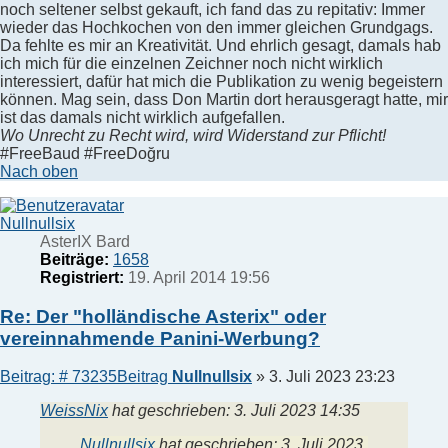
noch seltener selbst gekauft, ich fand das zu repitativ: Immer
wieder das Hochkochen von den immer gleichen Grundgags.
Da fehlte es mir an Kreativität. Und ehrlich gesagt, damals hab
ich mich für die einzelnen Zeichner noch nicht wirklich
interessiert, dafür hat mich die Publikation zu wenig begeistern
können. Mag sein, dass Don Martin dort herausgeragt hatte, mir
ist das damals nicht wirklich aufgefallen.
Wo Unrecht zu Recht wird, wird Widerstand zur Pflicht!
#FreeBaud #FreeDoğru
Nach oben
Nullnullsix
AsterIX Bard
Beiträge:
1658
Registriert:
19. April 2014 19:56
Re: Der "holländische Asterix" oder
vereinnahmende Panini-Werbung?
Beitrag: # 73235
Beitrag
Nullnullsix
»
3. Juli 2023 23:23
WeissNix
hat geschrieben:
3. Juli 2023 14:35
Nullnullsix
hat geschrieben:
3. Juli 2023