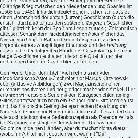
bekannt. Wir erfahren, dass der Hintergrund der Serie der
80jährige Krieg zwischen den Niederlanden und Spanien ist
(1568 bis 1648). Inhaltlich deutet Schunk schon an, dass es
einen Unterschied der ersten (kurzen) Geschichten (durch die
er sich "durchquälte") zu den späteren, längeren Geschichten
gibt ("plötzlich kehrt der Spaß am Lesen zurück"). Zeichnerisch
attestiert Schunk dem 'niederländischen Asterix' eher das
Niveau von Umpah-Pah und kommt insgesamt zu dem
Ergebnis eines zwiespältigen Eindrucks und der
Hoffnung
dass die beiden folgenden Bände der Gesamtausgabe mehr
lange Geschichten enthalten, die an die Qualität der hier
enthaltenen längeren Gechichten anknüpfen.
Comixene: Unter dem Titel "Viel mehr als nur »der
niederländische Asterix«" schreibt hier Marcus Kirzynowski
über (inklusive Abbildungen) zwei Magazinseiten einen
durchaus positiveren und neugieriger machenden Artikel. Hier
erfahren wir, dass die Serie mit den Kurzgeschichten anfing,
Gilles dort tatsächlich noch ein 'Gauner' oder 'Strauchdieb' ist
und das historische Setting der spanischen Besatzung der
Niederlande noch nur Hintergrundkulisse ist. Dies ändert sich
wie auch die komplette Serienkonzeption als Peter de Wit als
Co-Szenarist einsteigt, der konstatierte: "Du hast eine
Goldmine in deinen Händen, aber du machst nichts draus!"
(wobei im Artikel nicht deutlich wird, wer mit "Du"