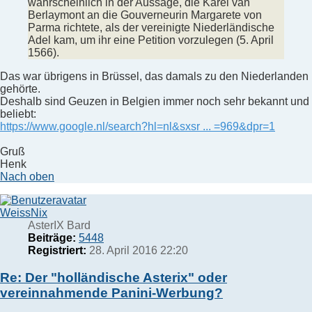
wahrscheinlich in der Aussage, die Karel van
Berlaymont an die Gouverneurin Margarete von
Parma richtete, als der vereinigte Niederländische
Adel kam, um ihr eine Petition vorzulegen (5. April
1566).
Das war übrigens in Brüssel, das damals zu den Niederlanden
gehörte.
Deshalb sind Geuzen in Belgien immer noch sehr bekannt und
beliebt:
https://www.google.nl/search?hl=nl&sxsr ... =969&dpr=1
Gruß
Henk
Nach oben
WeissNix
AsterIX Bard
Beiträge:
5448
Registriert:
28. April 2016 22:20
Re: Der "holländische Asterix" oder
vereinnahmende Panini-Werbung?