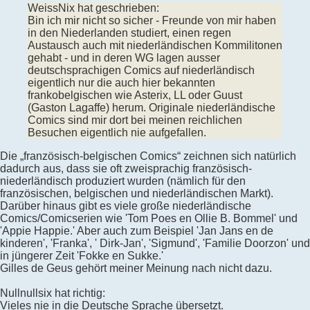
WeissNix hat geschrieben:
Bin ich mir nicht so sicher - Freunde von mir haben
in den Niederlanden studiert, einen regen
Austausch auch mit niederländischen Kommilitonen
gehabt - und in deren WG lagen ausser
deutschsprachigen Comics auf niederländisch
eigentlich nur die auch hier bekannten
frankobelgischen wie Asterix, LL oder Guust
(Gaston Lagaffe) herum. Originale niederländische
Comics sind mir dort bei meinen reichlichen
Besuchen eigentlich nie aufgefallen.
Die „französisch-belgischen Comics“ zeichnen sich natürlich
dadurch aus, dass sie oft zweisprachig französisch-
niederländisch produziert wurden (nämlich für den
französischen, belgischen und niederländischen Markt).
Darüber hinaus gibt es viele große niederländische
Comics/Comicserien wie 'Tom Poes en Ollie B. Bommel' und
'Appie Happie.' Aber auch zum Beispiel 'Jan Jans en de
kinderen', 'Franka', ' Dirk-Jan', 'Sigmund', 'Familie Doorzon' und
in jüngerer Zeit 'Fokke en Sukke.'
Gilles de Geus gehört meiner Meinung nach nicht dazu.
Nullnullsix hat richtig:
Vieles nie in die Deutsche Sprache übersetzt.