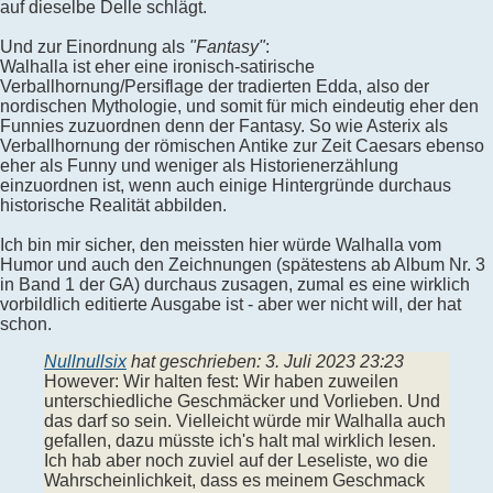
auf dieselbe Delle schlägt.
Und zur Einordnung als
"Fantasy"
:
Walhalla ist eher eine ironisch-satirische
Verballhornung/Persiflage der tradierten Edda, also der
nordischen Mythologie, und somit für mich eindeutig eher den
Funnies zuzuordnen denn der Fantasy. So wie Asterix als
Verballhornung der römischen Antike zur Zeit Caesars ebenso
eher als Funny und weniger als Historienerzählung
einzuordnen ist, wenn auch einige Hintergründe durchaus
historische Realität abbilden.
Ich bin mir sicher, den meissten hier würde Walhalla vom
Humor und auch den Zeichnungen (spätestens ab Album Nr. 3
in Band 1 der GA) durchaus zusagen, zumal es eine wirklich
vorbildlich editierte Ausgabe ist - aber wer nicht will, der hat
schon.
Nullnullsix
hat geschrieben:
3. Juli 2023 23:23
However: Wir halten fest: Wir haben zuweilen
unterschiedliche Geschmäcker und Vorlieben. Und
das darf so sein. Vielleicht würde mir Walhalla auch
gefallen, dazu müsste ich's halt mal wirklich lesen.
Ich hab aber noch zuviel auf der Leseliste, wo die
Wahrscheinlichkeit, dass es meinem Geschmack