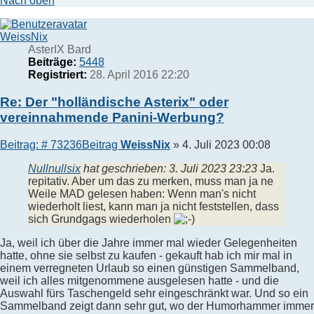
Nach oben
WeissNix
AsterIX Bard
Beiträge:
5448
Registriert:
28. April 2016 22:20
Re: Der "holländische Asterix" oder
vereinnahmende Panini-Werbung?
Beitrag: # 73236
Beitrag
WeissNix
»
4. Juli 2023 00:08
Nullnullsix
hat geschrieben:
3. Juli 2023 23:23
Ja.
repitativ. Aber um das zu merken, muss man ja ne
Weile MAD gelesen haben: Wenn man's nicht
wiederholt liest, kann man ja nicht feststellen, dass
sich Grundgags wiederholen
Ja, weil ich über die Jahre immer mal wieder Gelegenheiten
hatte, ohne sie selbst zu kaufen - gekauft hab ich mir mal in
einem verregneten Urlaub so einen günstigen Sammelband,
weil ich alles mitgenommene ausgelesen hatte - und die
Auswahl fürs Taschengeld sehr eingeschränkt war. Und so ein
Sammelband zeigt dann sehr gut, wo der Humorhammer immer