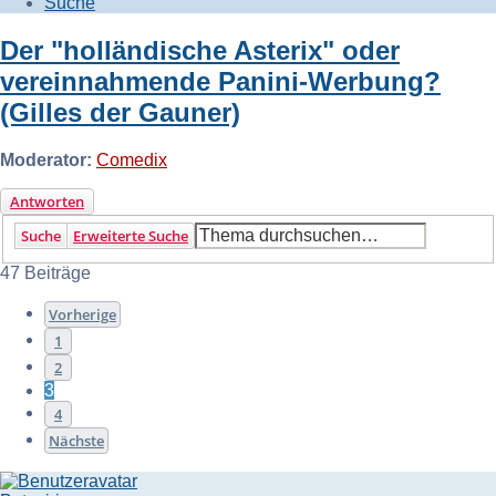
Suche
Der "holländische Asterix" oder
vereinnahmende Panini-Werbung?
(Gilles der Gauner)
Moderator:
Comedix
Antworten
Suche
Erweiterte Suche
47 Beiträge
Vorherige
1
2
3
4
Nächste