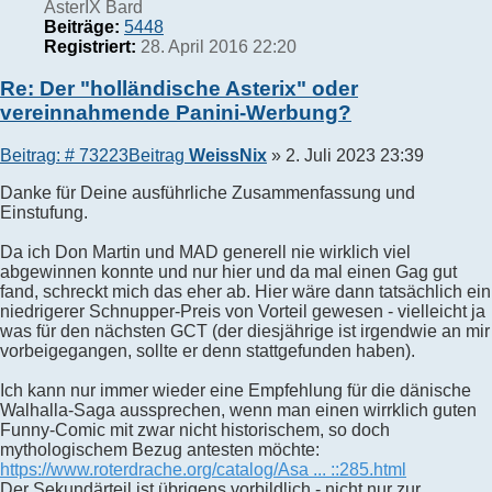
AsterIX Bard
Beiträge:
5448
Registriert:
28. April 2016 22:20
Re: Der "holländische Asterix" oder
vereinnahmende Panini-Werbung?
Beitrag: # 73223
Beitrag
WeissNix
»
2. Juli 2023 23:39
Danke für Deine ausführliche Zusammenfassung und
Einstufung.
Da ich Don Martin und MAD generell nie wirklich viel
abgewinnen konnte und nur hier und da mal einen Gag gut
fand, schreckt mich das eher ab. Hier wäre dann tatsächlich ein
niedrigerer Schnupper-Preis von Vorteil gewesen - vielleicht ja
was für den nächsten GCT (der diesjährige ist irgendwie an mir
vorbeigegangen, sollte er denn stattgefunden haben).
Ich kann nur immer wieder eine Empfehlung für die dänische
Walhalla-Saga aussprechen, wenn man einen wirrklich guten
Funny-Comic mit zwar nicht historischem, so doch
mythologischem Bezug antesten möchte:
https://www.roterdrache.org/catalog/Asa ... ::285.html
Der Sekundärteil ist übrigens vorbildlich - nicht nur zur