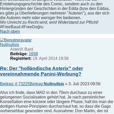
Entstehungsgeschichte des Comic, sondern auch zu den
Hintergründen der Geschichten in der Edda (bzw den Eddas,
es gibts ja Überlieferungen mehrerer "Autoren"), aus der sich
die Autoren mehr oder weniger frei bedienen.
Wo Unrecht zu Recht wird, wird Widerstand zur Pflicht!
#FreeBaud #FreeDoğru
Nach oben
Nullnullsix
AsterIX Bard
Beiträge:
1658
Registriert:
19. April 2014 19:56
Re: Der "holländische Asterix" oder
vereinnahmende Panini-Werbung?
Beitrag: # 73225
Beitrag
Nullnullsix
»
3. Juli 2023 09:56
Also ich finde, dass MAD in den 70ern durchaus zu einer
gelungenen Sozialisation gehört hat. Je nach persönlicher
Konsellation eine kürzere oder längere Phase, halt bis man die
dortigen Humor-Prinzipien durchschaut hat, so dass die Gags
vorhersehbar geworden sind. Ausnahme: Don Martin, der ist