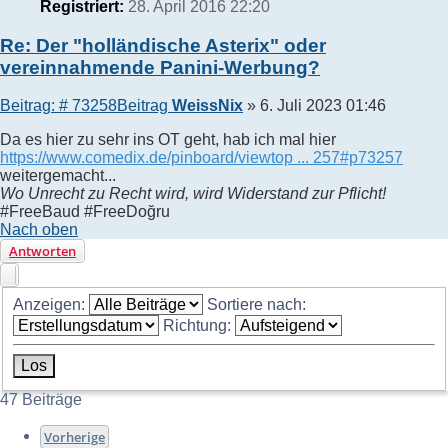
Registriert:
28. April 2016 22:20
Re: Der "holländische Asterix" oder
vereinnahmende Panini-Werbung?
Beitrag: # 73258
Beitrag
WeissNix
»
6. Juli 2023 01:46
Da es hier zu sehr ins OT geht, hab ich mal hier
https://www.comedix.de/pinboard/viewtop ... 257#p73257
weitergemacht...
Wo Unrecht zu Recht wird, wird Widerstand zur Pflicht!
#FreeBaud #FreeDoğru
Nach oben
Antworten
Anzeigen:
Sortiere nach:
Richtung:
47 Beiträge
Vorherige