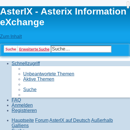
AsterIX - Asterix Information
eXchange
Zum Inhalt
Suche
Erweiterte Suche
Schnellzugriff
Unbeantwortete Themen
Aktive Themen
Suche
FAQ
Anmelden
Registrieren
Hauptseite
Forum
AsterIX auf Deutsch
Außerhalb
Galliens