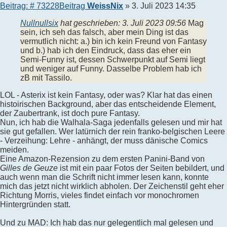
Beitrag: # 73228
Beitrag
WeissNix
»
3. Juli 2023 14:35
Nullnullsix
hat geschrieben:
3. Juli 2023 09:56
Mag
sein, ich seh das falsch, aber mein Ding ist das
vermutlich nicht: a.) bin ich kein Freund von Fantasy
und b.) hab ich den Eindruck, dass das eher ein
Semi-Funny ist, dessen Schwerpunkt auf Semi liegt
und weniger auf Funny. Dasselbe Problem hab ich
zB mit Tassilo.
LOL - Asterix ist kein Fantasy, oder was? Klar hat das einen
histoirischen Background, aber das entscheidende Element,
der Zaubertrank, ist doch pure Fantasy.
Nun, ich hab die Walhala-Saga jedenfalls gelesen und mir hat
sie gut gefallen. Wer latürnich der rein franko-belgischen Leere
- Verzeihung: Lehre - anhängt, der muss dänische Comics
meiden.
Eine Amazon-Rezension zu dem ersten Panini-Band von
Gilles de Geuze
ist mit ein paar Fotos der Seiten bebildert, und
auch wenn man die Schrift nicht immer lesen kann, konnte
mich das jetzt nicht wirklich abholen. Der Zeichenstil geht eher
Richtung Morris, vieles findet einfach vor monochromen
Hintergründen statt.
Und zu MAD: Ich hab das nur gelegentlich mal gelesen und