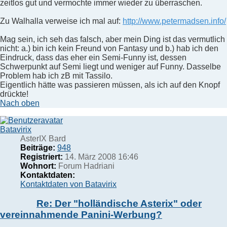
zeitlos gut und vermochte immer wieder zu überraschen.
Zu Walhalla verweise ich mal auf:
http://www.petermadsen.info/
Mag sein, ich seh das falsch, aber mein Ding ist das vermutlich
nicht: a.) bin ich kein Freund von Fantasy und b.) hab ich den
Eindruck, dass das eher ein Semi-Funny ist, dessen
Schwerpunkt auf Semi liegt und weniger auf Funny. Dasselbe
Problem hab ich zB mit Tassilo.
Eigentlich hätte was passieren müssen, als ich auf den Knopf
drückte!
Nach oben
Batavirix
AsterIX Bard
Beiträge:
948
Registriert:
14. März 2008 16:46
Wohnort:
Forum Hadriani
Kontaktdaten:
Kontaktdaten von Batavirix
Re: Der "holländische Asterix" oder
vereinnahmende Panini-Werbung?