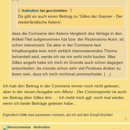
Nullnullsix
hat geschrieben:
Da gibt es auch einen Beitrag zu 'Gilles der Gauner - Der
niederländische Asterix'.
dass die Comixene den Asterix-Vergleich des Verlags in den
Artikel-Titel aufgenommen hat bzw. der Rezensions-Autor, ist
schon interessant. Da aber in der Comixene laut
Inhaltsangabe kein mich wirklich interessierendes Thema
behandelt wird, werde ich sie mir wohl nicht kaufen. Was
Gilles angeht habe ich mich im Grunde auch schon dagegen
entschieden; da müsste schon sehr viel Positives drüber zu
lesen sein, dass ich mich nochmal umentscheide. (…)
Ich hab den Beitrag in der Comixene immer noch nicht gelesen,
aber in der neuen Ausgabe von
Alfonz - Der Comicreporter
ist auch
ein Beitrag über Gilles drin... - Ich meld mich ggf. noch mal wieder,
wenn ich beide Beiträge gelesen habe...
Eigentlich hätte was passieren müssen, als ich auf den Knopf drückte!
c
Nullnullsix