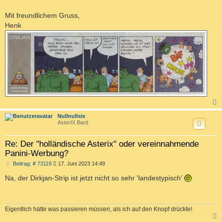
Mit freundlichem Gruss,
Henk
c
Nullnullsix
AsterIX Bard
Re: Der "holländische Asterix" oder vereinnahmende
Panini-Werbung?
B
Beitrag: # 73119
17. Juni 2023 14:49
e
i
Na, der Dirkjan-Strip ist jetzt nicht so sehr 'landestypisch'
t
r
a
g
Eigentlich hätte was passieren müssen, als ich auf den Knopf drückte!