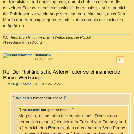
an Kreativität. Und ehrlich gesagt, damals hab ich mich für die
einzelnen Zeichner noch nicht wirklich interessiert, dafür hat mich
die Publikation zu wenig begeistern können. Mag sein, dass Don
Martin dort herausgeragt hatte, mir ist das damals nicht wirklich
aufgefallen.
Wo Unrecht zu Recht wird, wird Widerstand zur Pflicht!
#FreeBaud #FreeDoğru
c
Nullnullsix
AsterIX Bard
Re: Der "holländische Asterix" oder vereinnahmende
Panini-Werbung?
B
Beitrag: # 73235
3. Juli 2023 23:23
e
i
t
WeissNix
hat geschrieben:
r
a
g
Nullnullsix
hat geschrieben:
Mag sein, ich seh das falsch, aber mein Ding ist das
vermutlich nicht: a.) bin ich kein Freund von Fantasy und
b.) hab ich den Eindruck, dass das eher ein Semi-Funny
ist, dessen Schwerpunkt auf Semi liegt und weniger auf