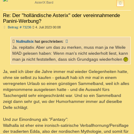
AsterIX Bard
Re: Der "holländische Asterix" oder vereinnahmende
Panini-Werbung?
B
Beitrag: # 73236
4. Juli 2023 00:08
e
i
t
Nullnullsix
hat geschrieben:
r
a
Ja. repitativ. Aber um das zu merken, muss man ja ne Weile
g
MAD gelesen haben: Wenn man's nicht wiederholt liest, kann
man ja nicht feststellen, dass sich Grundgags wiederholen
Ja, weil ich über die Jahre immer mal wieder Gelegenheiten hatte,
ohne sie selbst zu kaufen - gekauft hab ich mir mal in einem
verregneten Urlaub so einen günstigen Sammelband, weil ich alles
mitgenommene ausgelesen hatte - und die Auswahl fürs
Taschengeld sehr eingeschränkt war. Und so ein Sammelband
zeigt dann sehr gut, wo der Humorhammer immer auf dieselbe
Delle schlägt.
Und zur Einordnung als
"Fantasy"
:
Walhalla ist eher eine ironisch-satirische Verballhornung/Persiflage
der tradierten Edda, also der nordischen Mythologie, und somit für