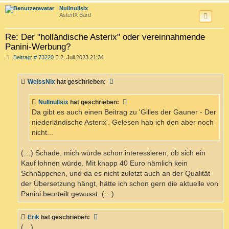
c
Nullnullsix
AsterIX Bard
Re: Der "holländische Asterix" oder vereinnahmende
Panini-Werbung?
B
Beitrag: # 73220
2. Juli 2023 21:34
e
i
t
WeissNix
hat geschrieben:
r
a
g
Nullnullsix
hat geschrieben:
Da gibt es auch einen Beitrag zu 'Gilles der Gauner - Der
niederländische Asterix'. Gelesen hab ich den aber noch
nicht...
(…) Schade, mich würde schon interessieren, ob sich ein
Kauf lohnen würde. Mit knapp 40 Euro nämlich kein
Schnäppchen, und da es nicht zuletzt auch an der Qualität
der Übersetzung hängt, hätte ich schon gern die aktuelle von
Panini beurteilt gewusst. (…)
Erik
hat geschrieben:
(…)