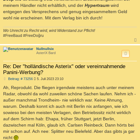
meinem Händler nicht erhältlich, und der
Hypertraum
wird
entgegen des Versprechens und genug eingesammeltem Geld
wohl nie erscheinen. Mit dem Verlag bin ich durch!
Wo Unrecht zu Recht wird, wird Widerstand zur Pflicht!
#FreeBaud #FreeDoğru
c
Nullnullsix
AsterIX Bard
Re: Der "holländische Asterix" oder vereinnahmende
Panini-Werbung?
B
Beitrag: # 73256
5. Juli 2023 23:10
e
i
Ah, Reprodukt. Die fliegen irgendwie meistens auch unter meinem
t
Radar, obwohl da wohl zuweilen schöne Sachen laufen. Nehm ich -
r
a
außer manchmal Trondheim- nie wirklich war. Keine Ahnung,
g
warum. Deshalb konnt ich auch mit Berlin nix anfangen, wie ich
sowieso bei den meisten Verlagen, den Betriebssitz nicht wirklich
auf dem Schirm hab: Ehapa, früher Stuttgart, jetzt Berlin,
dazwischen mal Köln, glaub ich. Carlsen Reinbeck. Dann hörts bei
mir schon auf. Ach nee: Splitter neu Bielefeld. Aber das gibts ja gar
nicht