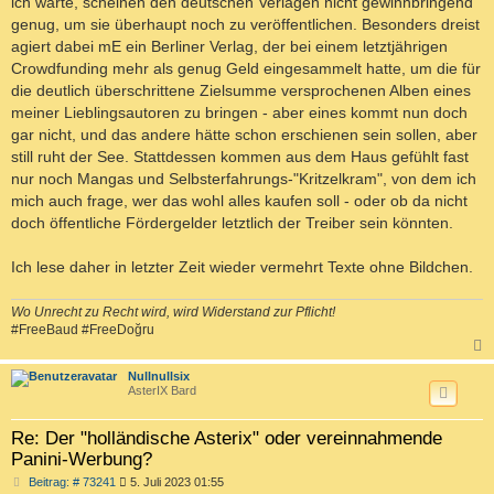
ich warte, scheinen den deutschen Verlagen nicht gewinnbringend
genug, um sie überhaupt noch zu veröffentlichen. Besonders dreist
agiert dabei mE ein Berliner Verlag, der bei einem letztjährigen
Crowdfunding mehr als genug Geld eingesammelt hatte, um die für
die deutlich überschrittene Zielsumme versprochenen Alben eines
meiner Lieblingsautoren zu bringen - aber eines kommt nun doch
gar nicht, und das andere hätte schon erschienen sein sollen, aber
still ruht der See. Stattdessen kommen aus dem Haus gefühlt fast
nur noch Mangas und Selbsterfahrungs-"Kritzelkram", von dem ich
mich auch frage, wer das wohl alles kaufen soll - oder ob da nicht
doch öffentliche Fördergelder letztlich der Treiber sein könnten.
Ich lese daher in letzter Zeit wieder vermehrt Texte ohne Bildchen.
Wo Unrecht zu Recht wird, wird Widerstand zur Pflicht!
#FreeBaud #FreeDoğru
c
Nullnullsix
AsterIX Bard
Re: Der "holländische Asterix" oder vereinnahmende
Panini-Werbung?
B
Beitrag: # 73241
5. Juli 2023 01:55