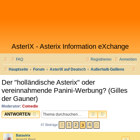
AsterIX - Asterix Information eXchange
FAQ
Registrieren
Anmelden
S
Hauptseite
Forum
AsterIX auf Deutsch
Außerhalb Galliens
u
Der "holländische Asterix" oder
c
vereinnahmende Panini-Werbung? (Gilles
h
der Gauner)
e
Moderator:
Comedix
SUCHE
ERWEITERTE SU
ANTWORTEN
3
1
2
4
47 Beiträge
VORHERIGE
NÄCHSTE
Batavirix
AsterIX Bard