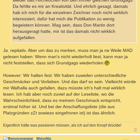
wieder das Hochkochen von den immer gleichen Grundgags.
Da fehlte es mir an Kreativität. Und ehrlich gesagt, damals
hab ich mich für die einzelnen Zeichner noch nicht wirklich
interessiert, dafür hat mich die Publikation zu wenig
begeistern können. Mag sein, dass Don Martin dort
herausgeragt hatte, mir ist das damals nicht wirklich
aufgefallen.
Ja. repitativ. Aber um das zu merken, muss man ja ne Weile MAD
gelesen haben: Wenn man's nicht wiederholt liest, kann man ja
nicht feststellen, dass sich Grundgags wiederholen
However: Wir halten fest: Wir haben zuweilen unterschiedliche
Geschmäcker und Vorlieben. Und das darf so sein. Vielleicht würde
mir Walhalla auch gefallen, dazu müsste ich's halt mal wirklich
lesen. Ich hab aber noch zuviel auf der Leseliste, wo die
Wahrscheinlichkeit, dass es meinem Geschmack entspricht,
erstmal höher ist. Und bei der Anschaffungsliste (die aus
Platzgründen zZt sowieso eingefroren ist) ist das ähnlich.
Eigentlich hätte was passieren müssen, als ich auf den Knopf drückte!
c
WeissNix