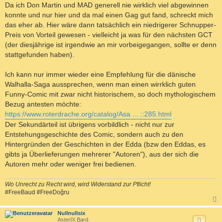
a
Da ich Don Martin und MAD generell nie wirklich viel abgewinnen
g
konnte und nur hier und da mal einen Gag gut fand, schreckt mich
das eher ab. Hier wäre dann tatsächlich ein niedrigerer Schnupper-
Preis von Vorteil gewesen - vielleicht ja was für den nächsten GCT
(der diesjährige ist irgendwie an mir vorbeigegangen, sollte er denn
stattgefunden haben).
Ich kann nur immer wieder eine Empfehlung für die dänische
Walhalla-Saga aussprechen, wenn man einen wirrklich guten
Funny-Comic mit zwar nicht historischem, so doch mythologischem
Bezug antesten möchte:
https://www.roterdrache.org/catalog/Asa ... ::285.html
Der Sekundärteil ist übrigens vorbildlich - nicht nur zur
Entstehungsgeschichte des Comic, sondern auch zu den
Hintergründen der Geschichten in der Edda (bzw den Eddas, es
gibts ja Überlieferungen mehrerer "Autoren"), aus der sich die
Autoren mehr oder weniger frei bedienen.
Wo Unrecht zu Recht wird, wird Widerstand zur Pflicht!
#FreeBaud #FreeDoğru
c
Nullnullsix
AsterIX Bard