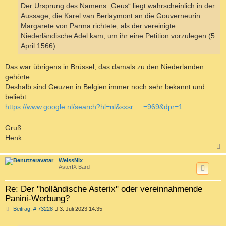
g
Der Ursprung des Namens „Geus“ liegt wahrscheinlich in der
Aussage, die Karel van Berlaymont an die Gouverneurin
Margarete von Parma richtete, als der vereinigte
Niederländische Adel kam, um ihr eine Petition vorzulegen (5.
April 1566).
Das war übrigens in Brüssel, das damals zu den Niederlanden
gehörte.
Deshalb sind Geuzen in Belgien immer noch sehr bekannt und
beliebt:
https://www.google.nl/search?hl=nl&sxsr ... =969&dpr=1
Gruß
Henk
c
WeissNix
AsterIX Bard
Re: Der "holländische Asterix" oder vereinnahmende
Panini-Werbung?
B
Beitrag: # 73228
3. Juli 2023 14:35
e
i