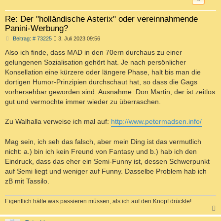
Re: Der "holländische Asterix" oder vereinnahmende
Panini-Werbung?
B
Beitrag: # 73225
3. Juli 2023 09:56
e
i
Also ich finde, dass MAD in den 70ern durchaus zu einer
t
gelungenen Sozialisation gehört hat. Je nach persönlicher
r
a
Konsellation eine kürzere oder längere Phase, halt bis man die
g
dortigen Humor-Prinzipien durchschaut hat, so dass die Gags
vorhersehbar geworden sind. Ausnahme: Don Martin, der ist zeitlos
gut und vermochte immer wieder zu überraschen.
Zu Walhalla verweise ich mal auf:
http://www.petermadsen.info/
Mag sein, ich seh das falsch, aber mein Ding ist das vermutlich
nicht: a.) bin ich kein Freund von Fantasy und b.) hab ich den
Eindruck, dass das eher ein Semi-Funny ist, dessen Schwerpunkt
auf Semi liegt und weniger auf Funny. Dasselbe Problem hab ich
zB mit Tassilo.
Eigentlich hätte was passieren müssen, als ich auf den Knopf drückte!