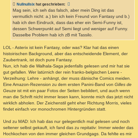
t
Nullnullsix
hat geschrieben:
r
a
Mag sein, ich seh das falsch, aber mein Ding ist das
g
vermutlich nicht: a.) bin ich kein Freund von Fantasy und b.)
hab ich den Eindruck, dass das eher ein Semi-Funny ist,
dessen Schwerpunkt auf Semi liegt und weniger auf Funny.
Dasselbe Problem hab ich zB mit Tassilo.
LOL - Asterix ist kein Fantasy, oder was? Klar hat das einen
histoirischen Background, aber das entscheidende Element, der
Zaubertrank, ist doch pure Fantasy.
Nun, ich hab die Walhala-Saga jedenfalls gelesen und mir hat sie
gut gefallen. Wer latürnich der rein franko-belgischen Leere -
Verzeihung: Lehre - anhängt, der muss dänische Comics meiden.
Eine Amazon-Rezension zu dem ersten Panini-Band von
Gilles de
Geuze
ist mit ein paar Fotos der Seiten bebildert, und auch wenn
man die Schrift nicht immer lesen kann, konnte mich das jetzt nicht
wirklich abholen. Der Zeichenstil geht eher Richtung Morris, vieles
findet einfach vor monochromen Hintergründen statt.
Und zu MAD: Ich hab das nur gelegentlich mal gelesen und noch
seltener selbst gekauft, ich fand das zu repitativ: Immer wieder das
Hochkochen von den immer gleichen Grundgags. Da fehlte es mir