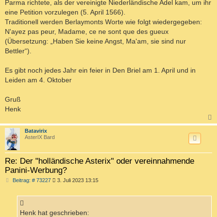
Parma richtete, als der vereinigte Niederländische Adel kam, um ihr
eine Petition vorzulegen (5. April 1566).
Traditionell werden Berlaymonts Worte wie folgt wiedergegeben:
N'ayez pas peur, Madame, ce ne sont que des gueux
(Übersetzung: „Haben Sie keine Angst, Ma'am, sie sind nur
Bettler“).
Es gibt noch jedes Jahr ein feier in Den Briel am 1. April und in
Leiden am 4. Oktober
Gruß
Henk
c
Batavirix
AsterIX Bard
Re: Der "holländische Asterix" oder vereinnahmende
Panini-Werbung?
B
Beitrag: # 73227
3. Juli 2023 13:15
e
i
t
r
a
Henk hat geschrieben: