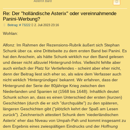
AsterIX Bard
Re: Der "holländische Asterix" oder vereinnahmende
Panini-Werbung?
B
Beitrag: # 73222
2. Juli 2023 23:16
e
i
Wohlan:
t
r
a
Alfonz: Im Rahmen der Rezensions-Rubrik äußert sich Stephan
g
Schunk über ca. eine Drittelseite zu dem ersten Band bei Panini. Es
hat den Anschein, als hätte Schunk wirklich nur den Band gelesen
und dieser nicht allzuviel Hintergrund-Infos. Vielleicht fehlte aber
auch einfach der Platz für Vertiefendes - scheint aber eher nicht,
denn der Beitrag liest sich eher so, als wäre dem Verfasser auch
nicht wirklich 'Hintergründiges' bekannt. Wir erfahren, dass der
Hintergrund der Serie der 80jährige Krieg zwischen den
Niederlanden und Spanien ist (1568 bis 1648). Inhaltlich deutet
Schunk schon an, dass es einen Unterschied der ersten (kurzen)
Geschichten (durch die er sich "durchquälte") zu den späteren,
längeren Geschichten gibt ("plötzlich kehrt der Spaß am Lesen
zurück"). Zeichnerisch attestiert Schunk dem 'niederländischen
Asterix' eher das Niveau von Umpah-Pah und kommt insgesamt zu
dem Ergebnis eines zwiespältigen Eindrucks und der
Hoffnung