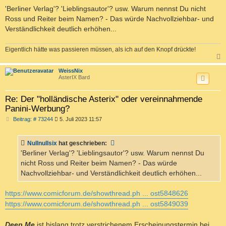
e
i
'Berliner Verlag'? 'Lieblingsautor'? usw. Warum nennst Du nicht
t
Ross und Reiter beim Namen? - Das würde Nachvollziehbar- und
r
a
Verständlichkeit deutlich erhöhen...
g
Eigentlich hätte was passieren müssen, als ich auf den Knopf drückte!
c
WeissNix
AsterIX Bard
Re: Der "holländische Asterix" oder vereinnahmende
Panini-Werbung?
B
Beitrag: # 73244
5. Juli 2023 11:57
e
i
t
Nullnullsix
hat geschrieben:
r
a
'Berliner Verlag'? 'Lieblingsautor'? usw. Warum nennst Du
g
nicht Ross und Reiter beim Namen? - Das würde
Nachvollziehbar- und Verständlichkeit deutlich erhöhen...
https://www.comicforum.de/showthread.ph ... ost5848626
https://www.comicforum.de/showthread.ph ... ost5849039
Deep Me
ist bislang trotz verstrichenem Erscheinungstermin bei