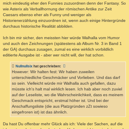
mich eindeutig eher den Funnies zuzuordnen denn der Fantasy. So
wie Asterix als Verballhornung der römischen Antike zur Zeit
Caesars ebenso eher als Funny und weniger als
Historienerzählung einzuordnen ist, wenn auch einige Hintergründe
durchaus historische Realität abbilden.
Ich bin mir sicher, den meissten hier würde Walhalla vom Humor
und auch den Zeichnungen (spätestens ab Album Nr. 3 in Band 1
der GA) durchaus zusagen, zumal es eine wirklich vorbildlich
editierte Ausgabe ist - aber wer nicht will, der hat schon.
Nullnullsix
hat geschrieben:
However: Wir halten fest: Wir haben zuweilen
unterschiedliche Geschmäcker und Vorlieben. Und das darf
so sein. Vielleicht würde mir Walhalla auch gefallen, dazu
müsste ich's halt mal wirklich lesen. Ich hab aber noch zuviel
auf der Leseliste, wo die Wahrscheinlichkeit, dass es meinem
Geschmack entspricht, erstmal höher ist. Und bei der
Anschaffungsliste (die aus Platzgründen zZt sowieso
eingefroren ist) ist das ähnlich.
Da hast Du offenbar mehr Glück als ich: Viele der Sachen, auf die