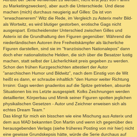
zu Marketingzwecken), aber auch die Unterschiede. Und diese
machen (mich) durchaus neugierig auf Gilles: Da ist von
"erwachsenerem" Witz die Rede, im Vergleich zu Asterix mehr Bild-
als Wortwitz, es wird blutiger gestorben, erotische Gags nicht
ausgespart. Entscheidenster Unterschied zwischen Gilles und
Asterix ist die Grundhaltung den Figuren gegenüber: Während die
niederländischen Autoren ihre Freiheitskämpfer als lächerliche
Figuren darstellen, sind sie im "französischen Nationalepos" dann
doch eher nationalistische Helden, die sich über die Besatzer lustig
machen, statt selbst der Lächerlichkeit preis gegeben zu werden.
Schon den frühen Kurzgeschichten attestiert der Autor
"anarchischen Humor und Bildwitz", nach dem Einstig von de Wit
heißt es dann, er schraube inhaltlich "den Humor weiter Richtung
Irrsinn: Gags werden gnadenlos auf die Spitze getrieben, absurde
Situationen bis ins Letzte ausgespielt. Kolks Zeichnungen werden
detaillierter, Körperbau und Mimik seiner Figuren spotten jeglichen
physikalischen Gesetzen - Autor und Zeichner erweisen sich als
echtes Dream Team."
Das klingt für mich ein bisschen wie eine Mischung aus Asterix und
dem aus MAD bekannten Don Martin und wenn ich gegenüber des
herausgebenden Verlags (siehe früheres Posting von mir hier) nicht
eine gewisse Grundskepsis hätte, würde die Serie durchaus auf