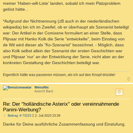
meiner 'Haben-will-Liste' landen, sobald ich mein Platzproblem
gelöst hätte...
*Aufgrund der Nichtnennung (zB auch in der niederländischen
wikipedia) bin ich im Zweifel, ob er überhaupt als Szenarist beteiligt
war: Der Artikel in der Comixene formuliert an einer Stelle, dass
Plijnaar mit Hanko Kolk die Serie "entwickelte", beim Einstieg von
de Wit wird dieser als "Ko-Szenarist" bezeichnet. - Möglich, dass
also Kolk selbst allein der Szenarist der ersten Geschichten war
und Plijnaar 'nur' an der Entwicklung der Serie, nicht aber an der
konkreten Gestaltung der Geschichten beteiligt war.
Eigentlich hätte was passieren müssen, als ich auf den Knopf drückte!
c
WeissNix
AsterIX Bard
Re: Der "holländische Asterix" oder vereinnahmende
Panini-Werbung?
B
Beitrag: # 73223
2. Juli 2023 23:39
e
i
Danke für Deine ausführliche Zusammenfassung und Einstufung.
t
r