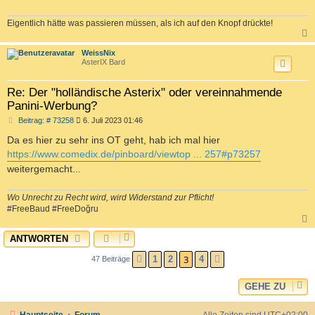
Eigentlich hätte was passieren müssen, als ich auf den Knopf drückte!
c
WeissNix
AsterIX Bard
Re: Der "holländische Asterix" oder vereinnahmende
Panini-Werbung?
B
Beitrag: # 73258
6. Juli 2023 01:46
e
i
Da es hier zu sehr ins OT geht, hab ich mal hier
t
https://www.comedix.de/pinboard/viewtop ... 257#p73257
r
a
weitergemacht...
g
Wo Unrecht zu Recht wird, wird Widerstand zur Pflicht!
#FreeBaud #FreeDoğru
ANTWORTEN
c
3
1
2
4
47 Beiträge
VORHERIGE
NÄCHSTE
GEHE ZU