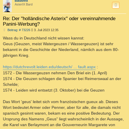
c
Batavirix
AsterIX Bard
Re: Der "holländische Asterix" oder vereinnahmende
Panini-Werbung?
B
Beitrag: # 73226
3. Juli 2023 12:35
e
i
Wass du in Deutschland nicht wissen kannst:
t
Geus (Geuzen, meist Watergeuzen / Wassergeuzen) ist sehr
r
a
bekannt in die Geschichte der Niederland, nämlich aus dem 80-
g
jährigen Krieg.
https://dutchrevolt.leiden.edu/deutsch/ ... fault.aspx
:
1572 - Die Wassergeuzen nehmen Den Briel ein (1. April)
1574 - Die Geuzen schlagen die Spanier bei Reimerswaal an der
Schelde;
1574 - Leiden wird entsetzt (3. Oktober) bei die Geuzen
Das Wort 'geus' leitet sich vom französischen gueux ab. Dieses
Wort bedeutet Armer oder Penner, aber für alle, die damals nicht
spanisch gesinnt waren, bekam es eine positive Bedeutung. Der
Ursprung des Namens „Geus“ liegt wahrscheinlich in der Aussage,
die Karel van Berlaymont an die Gouverneurin Margarete von