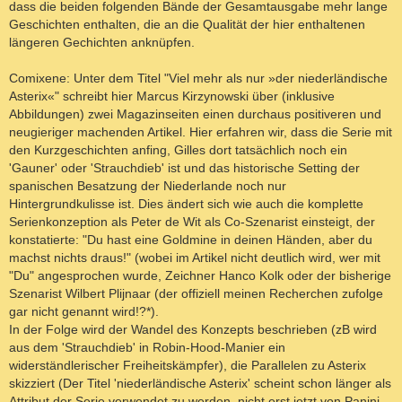
dass die beiden folgenden Bände der Gesamtausgabe mehr lange
Geschichten enthalten, die an die Qualität der hier enthaltenen
längeren Gechichten anknüpfen.
Comixene: Unter dem Titel "Viel mehr als nur »der niederländische
Asterix«" schreibt hier Marcus Kirzynowski über (inklusive
Abbildungen) zwei Magazinseiten einen durchaus positiveren und
neugieriger machenden Artikel. Hier erfahren wir, dass die Serie mit
den Kurzgeschichten anfing, Gilles dort tatsächlich noch ein
'Gauner' oder 'Strauchdieb' ist und das historische Setting der
spanischen Besatzung der Niederlande noch nur
Hintergrundkulisse ist. Dies ändert sich wie auch die komplette
Serienkonzeption als Peter de Wit als Co-Szenarist einsteigt, der
konstatierte: "Du hast eine Goldmine in deinen Händen, aber du
machst nichts draus!" (wobei im Artikel nicht deutlich wird, wer mit
"Du" angesprochen wurde, Zeichner Hanco Kolk oder der bisherige
Szenarist Wilbert Plijnaar (der offiziell meinen Recherchen zufolge
gar nicht genannt wird!?*).
In der Folge wird der Wandel des Konzepts beschrieben (zB wird
aus dem 'Strauchdieb' in Robin-Hood-Manier ein
widerständlerischer Freiheitskämpfer), die Parallelen zu Asterix
skizziert (Der Titel 'niederländische Asterix' scheint schon länger als
Attribut der Serie verwendet zu werden, nicht erst jetzt von Panini