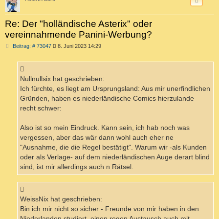
Re: Der "holländische Asterix" oder
vereinnahmende Panini-Werbung?
B
Beitrag: # 73047
8. Juni 2023 14:29
e
i
t
r
a
Nullnullsix hat geschrieben:
g
Ich fürchte, es liegt am Ursprungsland: Aus mir unerfindlichen
Gründen, haben es niederländische Comics hierzulande
recht schwer:
...
Also ist so mein Eindruck. Kann sein, ich hab noch was
vergessen, aber das wär dann wohl auch eher ne
"Ausnahme, die die Regel bestätigt". Warum wir -als Kunden
oder als Verlage- auf dem niederländischen Auge derart blind
sind, ist mir allerdings auch n Rätsel.
WeissNix hat geschrieben:
Bin ich mir nicht so sicher - Freunde von mir haben in den
Niederlanden studiert, einen regen Austausch auch mit