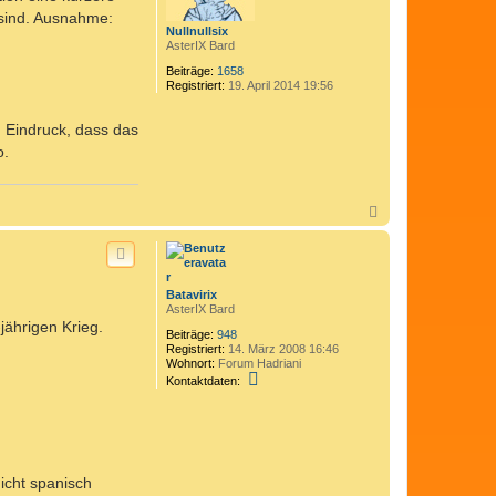
n
 sind. Ausnahme:
Nullnullsix
AsterIX Bard
Beiträge:
1658
Registriert:
19. April 2014 19:56
n Eindruck, dass das
o.
N
a
c
h
o
b
Batavirix
e
AsterIX Bard
n
jährigen Krieg.
Beiträge:
948
Registriert:
14. März 2008 16:46
Wohnort:
Forum Hadriani
K
Kontaktdaten:
o
n
t
a
k
t
d
icht spanisch
a