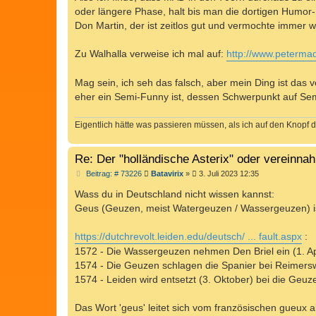
t
oder längere Phase, halt bis man die dortigen Humor
r
a
Don Martin, der ist zeitlos gut und vermochte immer 
g
Zu Walhalla verweise ich mal auf:
http://www.petermad
Mag sein, ich seh das falsch, aber mein Ding ist das v
eher ein Semi-Funny ist, dessen Schwerpunkt auf Semi
Eigentlich hätte was passieren müssen, als ich auf den Knopf d
Re: Der "holländische Asterix" oder vereinn
B
Beitrag: # 73226
Batavirix
»
3. Juli 2023 12:35
e
i
Wass du in Deutschland nicht wissen kannst:
t
Geus (Geuzen, meist Watergeuzen / Wassergeuzen) ist
r
a
g
https://dutchrevolt.leiden.edu/deutsch/ ... fault.aspx
:
1572 - Die Wassergeuzen nehmen Den Briel ein (1. Ap
1574 - Die Geuzen schlagen die Spanier bei Reimers
1574 - Leiden wird entsetzt (3. Oktober) bei die Geuz
Das Wort 'geus' leitet sich vom französischen gueux a