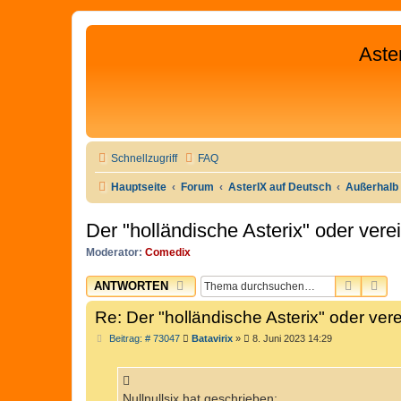
Aste
Schnellzugriff
FAQ
Hauptseite
Forum
AsterIX auf Deutsch
Außerhalb 
Der "holländische Asterix" oder ve
Moderator:
Comedix
SUCHE
ER
ANTWORTEN
Re: Der "holländische Asterix" oder v
B
Beitrag: # 73047
Batavirix
»
8. Juni 2023 14:29
e
i
t
r
a
Nullnullsix hat geschrieben: