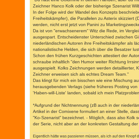
Zeichner Hanco Kolk oder der bisherige Szenarist Wilbe
In der Folge wird der Wandel des Konzepts beschrieb
Freiheitskämpfer), die Parallelen zu Asterix skizziert (
werden, nicht erst jetzt von Panini zu Marketingzwec
Da ist von "erwachsenerem" Witz die Rede, im Vergleich
ausgespart. Entscheidenster Unterschied zwischen Gi
niederländischen Autoren ihre Freiheitskämpfer als lä
nationalistische Helden, die sich über die Besatzer lu
Schon den frühen Kurzgeschichten attestiert der Auto
schraube inhaltlich "den Humor weiter Richtung Irrsin
ausgespielt. Kolks Zeichnungen werden detaillierter,
Zeichner erweisen sich als echtes Dream Team."
Das klingt für mich ein bisschen wie eine Mischung
herausgebenden Verlags (siehe früheres Posting von m
'Haben-will-Liste' landen, sobald ich mein Platzproblem
*Aufgrund der Nichtnennung (zB auch in der niederländi
Artikel in der Comixene formuliert an einer Stelle, das
"Ko-Szenarist" bezeichnet. - Möglich, dass also Kolk s
der Serie, nicht aber an der konkreten Gestaltung der 
Eigentlich hätte was passieren müssen, als ich auf den Knopf d