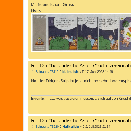
Mit freundlichem Gruss,
Henk
Re: Der "holländische Asterix" oder vereinn
B
Beitrag: # 73119
Nullnullsix
»
17. Juni 2023 14:49
e
i
Na, der Dirkjan-Strip ist jetzt nicht so sehr 'landestypi
t
r
a
g
Eigentlich hätte was passieren müssen, als ich auf den Knopf d
Re: Der "holländische Asterix" oder vereinn
B
Beitrag: # 73220
Nullnullsix
»
2. Juli 2023 21:34
e