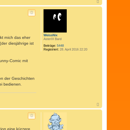
N
a
c
h
o
b
e
n
WeissNix
ckt mich das eher
AsterIX Bard
der diesjährige ist
Beiträge:
5448
Registriert:
28. April 2016 22:20
Funny-Comic mit
den der Geschichten
ei bedienen.
N
a
c
h
o
b
tion eine kürzere
e