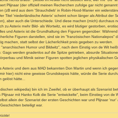
rt Plijnaar (der offiziell meinen Recherchen zufolge gar nicht genannt 
en (zB wird aus dem 'Strauchdieb' in Robin-Hood-Manier ein widerständ
Der Titel 'niederländische Asterix' scheint schon länger als Attribut der
ken), aber auch die Unterschiede. Und diese machen (mich) durchaus neu
 zu Asterix mehr Bild- als Wortwitz, es wird blutiger gestorben, eroti
lles und Asterix ist die Grundhaltung den Figuren gegenüber: Während
cherliche Figuren darstellen, sind sie im "französischen Nationalepos"
stig machen, statt selbst der Lächerlichkeit preis gegeben zu werden.
r "anarchischen Humor und Bildwitz", nach dem Einstig von de Wit heiß
n: Gags werden gnadenlos auf die Spitze getrieben, absurde Situationen
 Körperbau und Mimik seiner Figuren spotten jeglichen physikalischen G
 aus Asterix und dem aus MAD bekannten Don Martin und wenn ich gege
ir hier) nicht eine gewisse Grundskepsis hätte, würde die Serie durc
 gelöst hätte...
schen wikipedia) bin ich im Zweifel, ob er überhaupt als Szenarist bete
s Plijnaar mit Hanko Kolk die Serie "entwickelte", beim Einstieg von de W
elbst allein der Szenarist der ersten Geschichten war und Plijnaar 'nur'
Geschichten beteiligt war.
rückte!