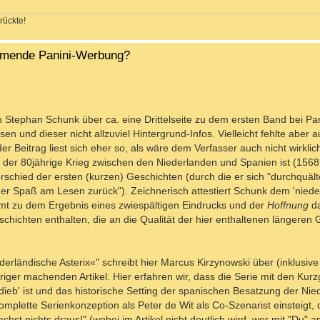
rückte!
ahmende Panini-Werbung?
Stephan Schunk über ca. eine Drittelseite zu dem ersten Band bei Pan
en und dieser nicht allzuviel Hintergrund-Infos. Vielleicht fehlte aber 
der Beitrag liest sich eher so, als wäre dem Verfasser auch nicht wirklic
e der 80jährige Krieg zwischen den Niederlanden und Spanien ist (1568
rschied der ersten (kurzen) Geschichten (durch die er sich "durchquält
 der Spaß am Lesen zurück"). Zeichnerisch attestiert Schunk dem 'niede
 zu dem Ergebnis eines zwiespältigen Eindrucks und der
Hoffnung
da
chten enthalten, die an die Qualität der hier enthaltenen längeren 
derländische Asterix«" schreibt hier Marcus Kirzynowski über (inklusiv
iger machenden Artikel. Hier erfahren wir, dass die Serie mit den Kurz
chdieb' ist und das historische Setting der spanischen Besatzung der Ni
omplette Serienkonzeption als Peter de Wit als Co-Szenarist einsteigt, d
st nichts draus!" (wobei im Artikel nicht deutlich wird, wer mit "Du"