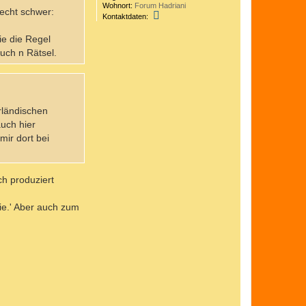
Wohnort:
Forum Hadriani
recht schwer:
K
Kontaktdaten:
o
n
ie die Regel
t
a
auch n Rätsel.
k
t
d
a
t
e
rländischen
n
v
uch hier
o
mir dort bei
n
B
a
t
a
ch produziert
v
i
r
ie.' Aber auch zum
i
x