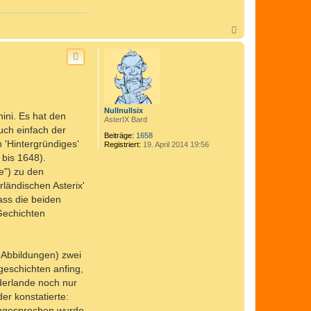
N
a
c
h
o
b
e
n
Nullnullsix
ini. Es hat den
AsterIX Bard
auch einfach der
Beiträge:
1658
h 'Hintergründiges'
Registriert:
19. April 2014 19:56
 bis 1648).
e") zu den
rländischen Asterix'
ss die beiden
Gechichten
e Abbildungen) zwei
geschichten anfing,
ederlande noch nur
er konstatierte:
 angesprochen wurde,