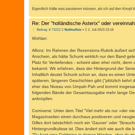
Eigentlich hätte was passieren müssen, als ich auf den Knopf d
Re: Der "holländische Asterix" oder vereinn
B
Beitrag: # 73222
Nullnullsix
»
2. Juli 2023 23:16
e
i
Wohlan:
t
r
a
Alfonz: Im Rahmen der Rezensions-Rubrik äußert sich 
g
Anschein, als hätte Schunk wirklich nur den Band geles
Platz für Vertiefendes - scheint aber eher nicht, denn 
bekannt. Wir erfahren, dass der Hintergrund der Seri
Inhaltlich deutet Schunk schon an, dass es einen Unte
späteren, längeren Geschichten gibt ("plötzlich kehrt
eher das Niveau von Umpah-Pah und kommt insgesamt
folgenden Bände der Gesamtausgabe mehr lange Geschi
anknüpfen.
Comixene: Unter dem Titel "Viel mehr als nur »der nie
Magazinseiten einen durchaus positiveren und neugier
Gilles dort tatsächlich noch ein 'Gauner' oder 'Strau
Hintergrundkulisse ist. Dies ändert sich wie auch die k
"Du hast eine Goldmine in deinen Händen, aber du mach