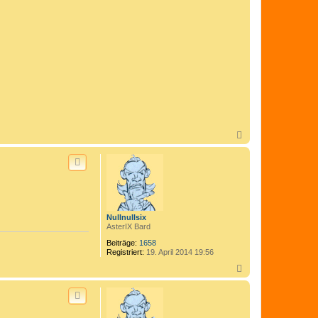
N
a
c
h
o
b
e
n
Nullnullsix
AsterIX Bard
Beiträge:
1658
Registriert:
19. April 2014 19:56
N
a
c
h
o