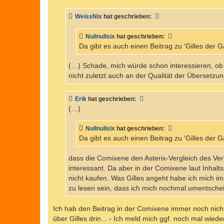
i
t
WeissNix
hat geschrieben:
r
a
g
Nullnullsix
hat geschrieben:
Da gibt es auch einen Beitrag zu 'Gilles der G
(…) Schade, mich würde schon interessieren, ob
nicht zuletzt auch an der Qualität der Übersetzun
Erik
hat geschrieben:
(…)
Nullnullsix
hat geschrieben:
Da gibt es auch einen Beitrag zu 'Gilles der G
dass die Comixene den Asterix-Vergleich des Verl
interessant. Da aber in der Comixene laut Inhalt
nicht kaufen. Was Gilles angeht habe ich mich i
zu lesen sein, dass ich mich nochmal umentsche
Ich hab den Beitrag in der Comixene immer noch nich
über Gilles drin... - Ich meld mich ggf. noch mal wied