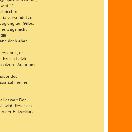
wird!?*).
lerischer
 Serie verwendet zu
gierig auf Gilles:
sche Gags nicht
 die
 dann doch eher
t es dann, er
 bis ins Letzte
esetzen - Autor und
nüber des
haus auf meiner
iligt war: Der
it wird dieser als
 an der Entwicklung