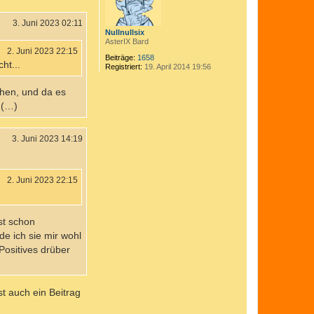
b
e
n
3. Juni 2023 02:11
Nullnullsix
AsterIX Bard
2. Juni 2023 22:15
Beiträge:
1658
ht...
Registriert:
19. April 2014 19:56
chen, und da es
 (…)
3. Juni 2023 14:19
2. Juni 2023 22:15
st schon
de ich sie mir wohl
Positives drüber
st auch ein Beitrag