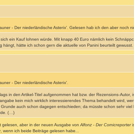
auner - Der niederländische Asterix'. Gelesen hab ich den aber noch nic
 sich ein Kauf lohnen würde. Mit knapp 40 Euro nämlich kein Schnäpp
g hängt, hätte ich schon gern die aktuelle von Panini beurteilt gewusst.
auner - Der niederländische Asterix'.
ags in den Artikel-Titel aufgenommen hat bzw. der Rezensions-Autor, i
sangabe kein mich wirklich interessierendes Thema behandelt wird, wer
m Grunde auch schon dagegen entschieden; da müsste schon sehr viel 
ide. (…)
t gelesen, aber in der neuen Ausgabe von
Alfonz - Der Comicreporter
i
er, wenn ich beide Beiträge gelesen habe...