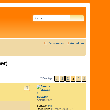
SUCHE
ERWEITERTE SU
Registrieren
Anmelden
er)
3
1
2
4
47 Beiträge
VORHERIGE
NÄCHSTE
Batavirix
AsterIX Bard
Beiträge:
948
Registriert:
14. März 2008 16:46