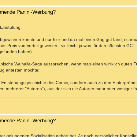
ahmende Panini-Werbung?
Einstufung.
 abgewinnen konnte und nur hier und da mal einen Gag gut fand, schre
er-Preis von Vorteil gewesen - vielleicht ja was für den nächsten GCT (
tgefunden haben).
dänische Walhalla-Saga aussprechen, wenn man einen wirrklich guten 
zug antesten möchte:
r zur Entstehungsgeschichte des Comic, sondern auch zu den Hintergrün
gen mehrerer "Autoren"), aus der sich die Autoren mehr oder weniger fr
ahmende Panini-Werbung?
er gelungenen Sozialisation gehört hat. Je nach persönlicher Konsella