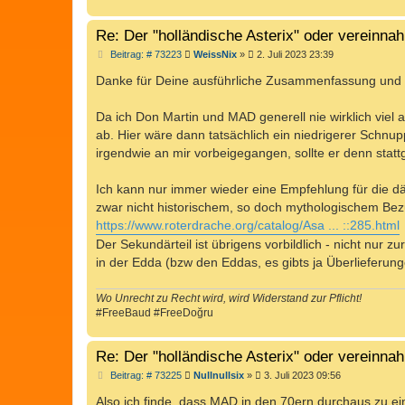
Re: Der "holländische Asterix" oder vereinn
B
Beitrag: # 73223
WeissNix
»
2. Juli 2023 23:39
e
i
Danke für Deine ausführliche Zusammenfassung und 
t
r
a
Da ich Don Martin und MAD generell nie wirklich viel
g
ab. Hier wäre dann tatsächlich ein niedrigerer Schnupp
irgendwie an mir vorbeigegangen, sollte er denn stat
Ich kann nur immer wieder eine Empfehlung für die 
zwar nicht historischem, so doch mythologischem Be
https://www.roterdrache.org/catalog/Asa ... ::285.html
Der Sekundärteil ist übrigens vorbildlich - nicht nu
in der Edda (bzw den Eddas, es gibts ja Überlieferun
Wo Unrecht zu Recht wird, wird Widerstand zur Pflicht!
#FreeBaud #FreeDoğru
Re: Der "holländische Asterix" oder vereinn
B
Beitrag: # 73225
Nullnullsix
»
3. Juli 2023 09:56
e
i
Also ich finde, dass MAD in den 70ern durchaus zu ein