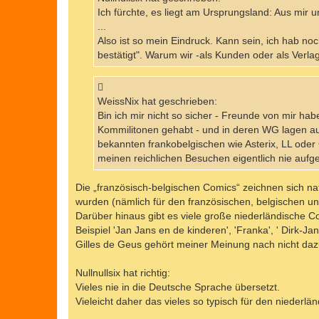
g
Ich fürchte, es liegt am Ursprungsland: Aus mir
...
Also ist so mein Eindruck. Kann sein, ich hab n
bestätigt". Warum wir -als Kunden oder als Verlag
WeissNix hat geschrieben:
Bin ich mir nicht so sicher - Freunde von mir ha
Kommilitonen gehabt - und in deren WG lagen aus
bekannten frankobelgischen wie Asterix, LL oder
meinen reichlichen Besuchen eigentlich nie aufge
Die „französisch-belgischen Comics“ zeichnen sich nat
wurden (nämlich für den französischen, belgischen un
Darüber hinaus gibt es viele große niederländische 
Beispiel 'Jan Jans en de kinderen', 'Franka', ' Dirk-Ja
Gilles de Geus gehört meiner Meinung nach nicht daz
Nullnullsix hat richtig:
Vieles nie in die Deutsche Sprache übersetzt.
Vieleicht daher das vieles so typisch für den niederlä