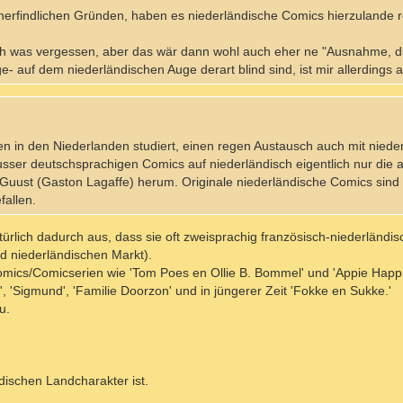
 unerfindlichen Gründen, haben es niederländische Comics hierzulande 
och was vergessen, aber das wär dann wohl auch eher ne "Ausnahme, d
e- auf dem niederländischen Auge derart blind sind, ist mir allerdings 
ben in den Niederlanden studiert, einen regen Austausch auch mit niede
ser deutschsprachigen Comics auf niederländisch eigentlich nur die a
 Guust (Gaston Lagaffe) herum. Originale niederländische Comics sind 
fallen.
ürlich dadurch aus, dass sie oft zweisprachig französisch-niederländis
d niederländischen Markt).
Comics/Comicserien wie 'Tom Poes en Ollie B. Bommel' und 'Appie Happ
n', 'Sigmund', 'Familie Doorzon' und in jüngerer Zeit 'Fokke en Sukke.'
u.
ndischen Landcharakter ist.