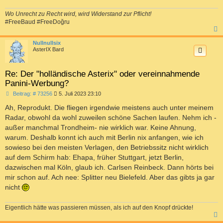
Wo Unrecht zu Recht wird, wird Widerstand zur Pflicht!
#FreeBaud #FreeDoğru
c
Nullnullsix
AsterIX Bard
Re: Der "holländische Asterix" oder vereinnahmende
Panini-Werbung?
B
Beitrag: # 73256
5. Juli 2023 23:10
e
i
Ah, Reprodukt. Die fliegen irgendwie meistens auch unter meinem
t
Radar, obwohl da wohl zuweilen schöne Sachen laufen. Nehm ich -
r
a
außer manchmal Trondheim- nie wirklich war. Keine Ahnung,
g
warum. Deshalb konnt ich auch mit Berlin nix anfangen, wie ich
sowieso bei den meisten Verlagen, den Betriebssitz nicht wirklich
auf dem Schirm hab: Ehapa, früher Stuttgart, jetzt Berlin,
dazwischen mal Köln, glaub ich. Carlsen Reinbeck. Dann hörts bei
mir schon auf. Ach nee: Splitter neu Bielefeld. Aber das gibts ja gar
nicht
Eigentlich hätte was passieren müssen, als ich auf den Knopf drückte!