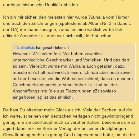
durchaus historische Realität abbilden.
Ich bin mir sicher, den meissten hier würde Walhalla vom Humor
und auch den Zeichnungen (spätestens ab Album Nr. 3 in Band 1
der GA) durchaus zusagen, zumal es eine wirklich vorbildlich
editierte Ausgabe ist - aber wer nicht will, der hat schon.
Nullnullsix
hat geschrieben:
However: Wir halten fest: Wir haben zuweilen
unterschiedliche Geschmäcker und Vorlieben. Und das darf
so sein. Vielleicht würde mir Walhalla auch gefallen, dazu
müsste ich's halt mal wirklich lesen. Ich hab aber noch zuviel
auf der Leseliste, wo die Wahrscheinlichkeit, dass es meinem
Geschmack entspricht, erstmal höher ist. Und bei der
Anschaffungsliste (die aus Platzgründen zZt sowieso
eingefroren ist) ist das ähnlich.
Da hast Du offenbar mehr Glück als ich: Viele der Sachen, auf die
ich warte, scheinen den deutschen Verlagen nicht gewinnbringend
genug, um sie überhaupt noch zu veröffentlichen. Besonders dreist
agiert dabei mE ein Berliner Verlag, der bei einem letztjährigen
Crowdfunding mehr als genug Geld eingesammelt hatte, um die für