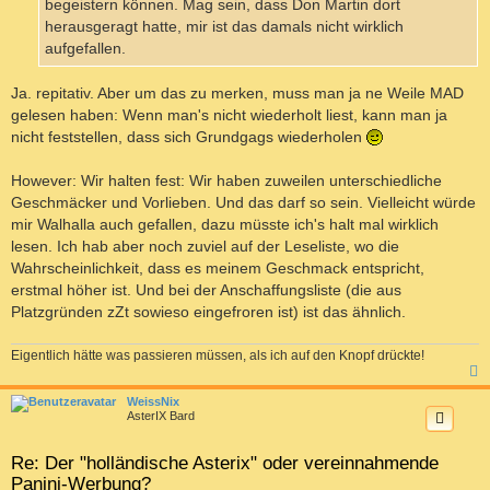
begeistern können. Mag sein, dass Don Martin dort
herausgeragt hatte, mir ist das damals nicht wirklich
aufgefallen.
Ja. repitativ. Aber um das zu merken, muss man ja ne Weile MAD
gelesen haben: Wenn man's nicht wiederholt liest, kann man ja
nicht feststellen, dass sich Grundgags wiederholen
However: Wir halten fest: Wir haben zuweilen unterschiedliche
Geschmäcker und Vorlieben. Und das darf so sein. Vielleicht würde
mir Walhalla auch gefallen, dazu müsste ich's halt mal wirklich
lesen. Ich hab aber noch zuviel auf der Leseliste, wo die
Wahrscheinlichkeit, dass es meinem Geschmack entspricht,
erstmal höher ist. Und bei der Anschaffungsliste (die aus
Platzgründen zZt sowieso eingefroren ist) ist das ähnlich.
Eigentlich hätte was passieren müssen, als ich auf den Knopf drückte!
c
WeissNix
AsterIX Bard
Re: Der "holländische Asterix" oder vereinnahmende
Panini-Werbung?