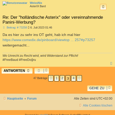
c
WeissNix
AsterIX Bard
Re: Der "holländische Asterix" oder vereinnahmende
Panini-Werbung?
B
Beitrag: # 73258
6. Juli 2023 01:46
e
i
Da es hier zu sehr ins OT geht, hab ich mal hier
t
https://www.comedix.de/pinboard/viewtop ... 257#p73257
r
a
weitergemacht...
g
Wo Unrecht zu Recht wird, wird Widerstand zur Pflicht!
#FreeBaud #FreeDoğru
ANTWORTEN
c
3
1
2
4
47 Beiträge
VORHERIGE
NÄCHSTE
GEHE ZU
Hauptseite
Forum
Alle Zeiten sind
UTC+02:00
Alle Cookies löschen
Powered by
phpBB
® Forum Software © phpBB Limited