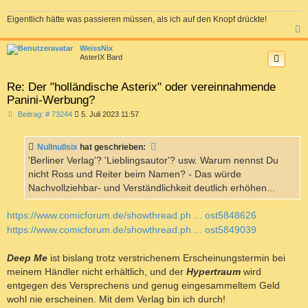
Eigentlich hätte was passieren müssen, als ich auf den Knopf drückte!
c
WeissNix
AsterIX Bard
Re: Der "holländische Asterix" oder vereinnahmende
Panini-Werbung?
B
Beitrag: # 73244
5. Juli 2023 11:57
e
i
t
Nullnullsix
hat geschrieben:
r
a
'Berliner Verlag'? 'Lieblingsautor'? usw. Warum nennst Du
g
nicht Ross und Reiter beim Namen? - Das würde
Nachvollziehbar- und Verständlichkeit deutlich erhöhen...
https://www.comicforum.de/showthread.ph ... ost5848626
https://www.comicforum.de/showthread.ph ... ost5849039
Deep Me
ist bislang trotz verstrichenem Erscheinungstermin bei
meinem Händler nicht erhältlich, und der
Hypertraum
wird
entgegen des Versprechens und genug eingesammeltem Geld
wohl nie erscheinen. Mit dem Verlag bin ich durch!