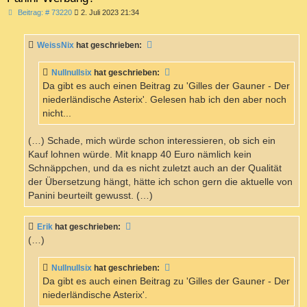
B
Beitrag: # 73220
2. Juli 2023 21:34
e
i
t
WeissNix
hat geschrieben:
r
a
g
Nullnullsix
hat geschrieben:
Da gibt es auch einen Beitrag zu 'Gilles der Gauner - Der
niederländische Asterix'. Gelesen hab ich den aber noch
nicht...
(…) Schade, mich würde schon interessieren, ob sich ein
Kauf lohnen würde. Mit knapp 40 Euro nämlich kein
Schnäppchen, und da es nicht zuletzt auch an der Qualität
der Übersetzung hängt, hätte ich schon gern die aktuelle von
Panini beurteilt gewusst. (…)
Erik
hat geschrieben:
(…)
Nullnullsix
hat geschrieben:
Da gibt es auch einen Beitrag zu 'Gilles der Gauner - Der
niederländische Asterix'.