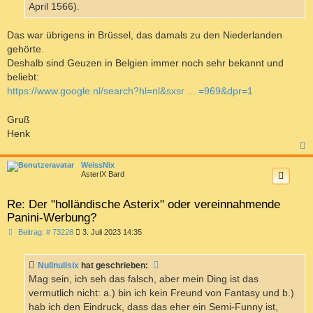
April 1566).
Das war übrigens in Brüssel, das damals zu den Niederlanden
gehörte.
Deshalb sind Geuzen in Belgien immer noch sehr bekannt und
beliebt:
https://www.google.nl/search?hl=nl&sxsr ... =969&dpr=1
Gruß
Henk
c
WeissNix
AsterIX Bard
Re: Der "holländische Asterix" oder vereinnahmende
Panini-Werbung?
B
Beitrag: # 73228
3. Juli 2023 14:35
e
i
t
Nullnullsix
hat geschrieben:
r
a
Mag sein, ich seh das falsch, aber mein Ding ist das
g
vermutlich nicht: a.) bin ich kein Freund von Fantasy und b.)
hab ich den Eindruck, dass das eher ein Semi-Funny ist,