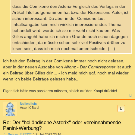
dass die Comixene den Asterix-Vergleich des Verlags in den
Artikel-Titel aufgenommen hat bzw. der Rezensions-Autor, ist
schon interessant. Da aber in der Comixene laut
Inhaltsangabe kein mich wirklich interessierendes Thema
behandelt wird, werde ich sie mir wohl nicht kaufen. Was
Gilles angeht habe ich mich im Grunde auch schon dagegen
entschieden; da müsste schon sehr viel Positives drüber zu
lesen sein, dass ich mich nochmal umentscheide. (…)
Ich hab den Beitrag in der Comixene immer noch nicht gelesen,
aber in der neuen Ausgabe von
Alfonz - Der Comicreporter
ist auch
ein Beitrag über Gilles drin... - Ich meld mich ggf. noch mal wieder,
wenn ich beide Beiträge gelesen habe...
Eigentlich hätte was passieren müssen, als ich auf den Knopf drückte!
c
Nullnullsix
AsterIX Bard
Re: Der "holländische Asterix" oder vereinnahmende
Panini-Werbung?
B
Beitrag: # 73222
2. Juli 2023 23:16