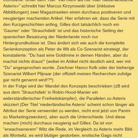
Asterix«" schreibt hier Marcus Kirzynowski über (inklusive
Abbildungen) zwei Magazinseiten einen durchaus positiveren und
neugieriger machenden Artikel. Hier erfahren wir, dass die Serie mit
den Kurzgeschichten anfing, Gilles dort tatsächlich noch ein
'Gauner' oder 'Strauchdieb' ist und das historische Setting der
spanischen Besatzung der Niederlande noch nur
Hintergrundkulisse ist. Dies ändert sich wie auch die komplette
Serienkonzeption als Peter de Wit als Co-Szenarist einsteigt, der
konstatierte: "Du hast eine Goldmine in deinen Händen, aber du
machst nichts draus!" (wobei im Artikel nicht deutlich wird, wer mit
"Du" angesprochen wurde, Zeichner Hanco Kolk oder der bisherige
Szenarist Wilbert Plijnaar (der offiziell meinen Recherchen zufolge
gar nicht genannt wird!?*).
In der Folge wird der Wandel des Konzepts beschrieben (zB wird
aus dem 'Strauchdieb' in Robin-Hood-Manier ein
widerständlerischer Freiheitskämpfer), die Parallelen zu Asterix
skizziert (Der Titel 'niederländische Asterix' scheint schon länger als
Attribut der Serie verwendet zu werden, nicht erst jetzt von Panini
zu Marketingzwecken), aber auch die Unterschiede. Und diese
machen (mich) durchaus neugierig auf Gilles: Da ist von
"erwachsenerem" Witz die Rede, im Vergleich zu Asterix mehr Bild-
als Wortwitz, es wird blutiger gestorben, erotische Gags nicht