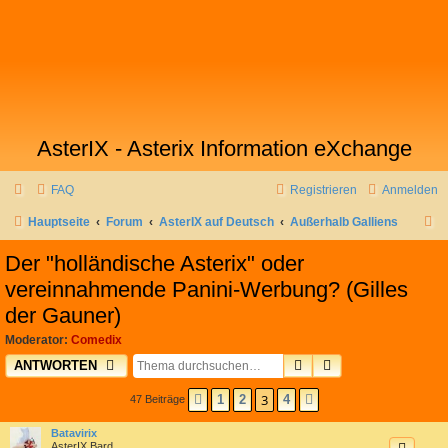
AsterIX - Asterix Information eXchange
FAQ
Registrieren
Anmelden
S
Hauptseite
Forum
AsterIX auf Deutsch
Außerhalb Galliens
u
Der "holländische Asterix" oder
c
vereinnahmende Panini-Werbung? (Gilles
h
der Gauner)
e
Moderator:
Comedix
SUCHE
ERWEITERTE SU
ANTWORTEN
3
1
2
4
47 Beiträge
VORHERIGE
NÄCHSTE
Batavirix
AsterIX Bard