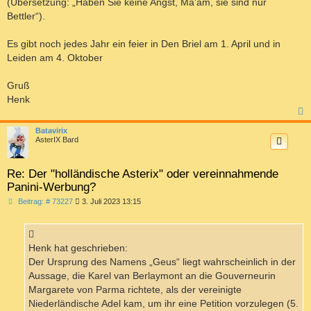
(Übersetzung: „Haben Sie keine Angst, Ma'am, sie sind nur
Bettler“).
Es gibt noch jedes Jahr ein feier in Den Briel am 1. April und in
Leiden am 4. Oktober
Gruß
Henk
c
Batavirix
AsterIX Bard
Re: Der "holländische Asterix" oder vereinnahmende
Panini-Werbung?
B
Beitrag: # 73227
3. Juli 2023 13:15
e
i
t
r
a
Henk hat geschrieben:
g
Der Ursprung des Namens „Geus“ liegt wahrscheinlich in der
Aussage, die Karel van Berlaymont an die Gouverneurin
Margarete von Parma richtete, als der vereinigte
Niederländische Adel kam, um ihr eine Petition vorzulegen (5.