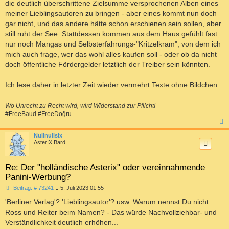
die deutlich überschrittene Zielsumme versprochenen Alben eines
meiner Lieblingsautoren zu bringen - aber eines kommt nun doch
gar nicht, und das andere hätte schon erschienen sein sollen, aber
still ruht der See. Stattdessen kommen aus dem Haus gefühlt fast
nur noch Mangas und Selbsterfahrungs-"Kritzelkram", von dem ich
mich auch frage, wer das wohl alles kaufen soll - oder ob da nicht
doch öffentliche Fördergelder letztlich der Treiber sein könnten.
Ich lese daher in letzter Zeit wieder vermehrt Texte ohne Bildchen.
Wo Unrecht zu Recht wird, wird Widerstand zur Pflicht!
#FreeBaud #FreeDoğru
c
Nullnullsix
AsterIX Bard
Re: Der "holländische Asterix" oder vereinnahmende
Panini-Werbung?
B
Beitrag: # 73241
5. Juli 2023 01:55
e
i
'Berliner Verlag'? 'Lieblingsautor'? usw. Warum nennst Du nicht
t
Ross und Reiter beim Namen? - Das würde Nachvollziehbar- und
r
a
Verständlichkeit deutlich erhöhen...
g