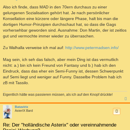
e
i
Also ich finde, dass MAD in den 70ern durchaus zu einer
t
gelungenen Sozialisation gehört hat. Je nach persönlicher
r
a
Konsellation eine kürzere oder längere Phase, halt bis man die
g
dortigen Humor-Prinzipien durchschaut hat, so dass die Gags
vorhersehbar geworden sind. Ausnahme: Don Martin, der ist zeitlos
gut und vermochte immer wieder zu überraschen.
Zu Walhalla verweise ich mal auf:
http://www.petermadsen.info/
Mag sein, ich seh das falsch, aber mein Ding ist das vermutlich
nicht: a.) bin ich kein Freund von Fantasy und b.) hab ich den
Eindruck, dass das eher ein Semi-Funny ist, dessen Schwerpunkt
auf Semi liegt und weniger auf Funny. Dasselbe Problem hab ich
zB mit Tassilo.
Eigentlich hätte was passieren müssen, als ich auf den Knopf drückte!
c
Batavirix
AsterIX Bard
Re: Der "holländische Asterix" oder vereinnahmende