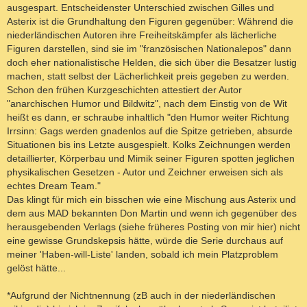
ausgespart. Entscheidenster Unterschied zwischen Gilles und
Asterix ist die Grundhaltung den Figuren gegenüber: Während die
niederländischen Autoren ihre Freiheitskämpfer als lächerliche
Figuren darstellen, sind sie im "französischen Nationalepos" dann
doch eher nationalistische Helden, die sich über die Besatzer lustig
machen, statt selbst der Lächerlichkeit preis gegeben zu werden.
Schon den frühen Kurzgeschichten attestiert der Autor
"anarchischen Humor und Bildwitz", nach dem Einstig von de Wit
heißt es dann, er schraube inhaltlich "den Humor weiter Richtung
Irrsinn: Gags werden gnadenlos auf die Spitze getrieben, absurde
Situationen bis ins Letzte ausgespielt. Kolks Zeichnungen werden
detaillierter, Körperbau und Mimik seiner Figuren spotten jeglichen
physikalischen Gesetzen - Autor und Zeichner erweisen sich als
echtes Dream Team."
Das klingt für mich ein bisschen wie eine Mischung aus Asterix und
dem aus MAD bekannten Don Martin und wenn ich gegenüber des
herausgebenden Verlags (siehe früheres Posting von mir hier) nicht
eine gewisse Grundskepsis hätte, würde die Serie durchaus auf
meiner 'Haben-will-Liste' landen, sobald ich mein Platzproblem
gelöst hätte...
*Aufgrund der Nichtnennung (zB auch in der niederländischen