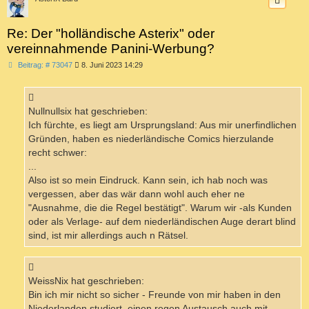
Re: Der "holländische Asterix" oder
vereinnahmende Panini-Werbung?
B
Beitrag: # 73047
8. Juni 2023 14:29
e
i
t
r
a
Nullnullsix hat geschrieben:
g
Ich fürchte, es liegt am Ursprungsland: Aus mir unerfindlichen
Gründen, haben es niederländische Comics hierzulande
recht schwer:
...
Also ist so mein Eindruck. Kann sein, ich hab noch was
vergessen, aber das wär dann wohl auch eher ne
"Ausnahme, die die Regel bestätigt". Warum wir -als Kunden
oder als Verlage- auf dem niederländischen Auge derart blind
sind, ist mir allerdings auch n Rätsel.
WeissNix hat geschrieben:
Bin ich mir nicht so sicher - Freunde von mir haben in den
Niederlanden studiert, einen regen Austausch auch mit