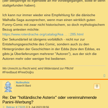
(der diesjährige ist irgendwie an mir vorbeigegangen, sollte er denn
stattgefunden haben).
Ich kann nur immer wieder eine Empfehlung für die dänische
Walhalla-Saga aussprechen, wenn man einen wirrklich guten
Funny-Comic mit zwar nicht historischem, so doch mythologischem
Bezug antesten möchte:
https://www.roterdrache.org/catalog/Asa ... ::285.html
Der Sekundärteil ist übrigens vorbildlich - nicht nur zur
Entstehungsgeschichte des Comic, sondern auch zu den
Hintergründen der Geschichten in der Edda (bzw den Eddas, es
gibts ja Überlieferungen mehrerer "Autoren"), aus der sich die
Autoren mehr oder weniger frei bedienen.
Wo Unrecht zu Recht wird, wird Widerstand zur Pflicht!
#FreeBaud #FreeDoğru
c
Nullnullsix
AsterIX Bard
Re: Der "holländische Asterix" oder vereinnahmende
Panini-Werbung?
B
Beitrag: # 73225
3. Juli 2023 09:56