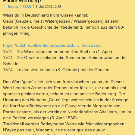
Panini-Werbung?
B
Beitrag: # 73226
3. Juli 2023 12:35
e
i
Wass du in Deutschland nicht wissen kannst:
t
Geus (Geuzen, meist Watergeuzen / Wassergeuzen) ist sehr
r
a
bekannt in die Geschichte der Niederland, nämlich aus dem 80-
g
jährigen Krieg.
https://dutchrevolt.leiden.edu/deutsch/ ... fault.aspx
:
1572 - Die Wassergeuzen nehmen Den Briel ein (1. April)
1574 - Die Geuzen schlagen die Spanier bei Reimerswaal an der
Schelde;
1574 - Leiden wird entsetzt (3. Oktober) bei die Geuzen
Das Wort 'geus' leitet sich vom französischen gueux ab. Dieses
Wort bedeutet Armer oder Penner, aber für alle, die damals nicht
spanisch gesinnt waren, bekam es eine positive Bedeutung. Der
Ursprung des Namens „Geus“ liegt wahrscheinlich in der Aussage,
die Karel van Berlaymont an die Gouverneurin Margarete von
Parma richtete, als der vereinigte Niederländische Adel kam, um ihr
eine Petition vorzulegen (5. April 1566).
Traditionell werden Berlaymonts Worte wie folgt wiedergegeben:
N'ayez pas peur, Madame, ce ne sont que des gueux