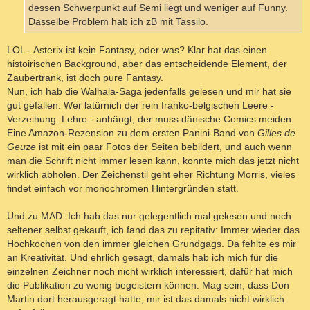
dessen Schwerpunkt auf Semi liegt und weniger auf Funny.
Dasselbe Problem hab ich zB mit Tassilo.
LOL - Asterix ist kein Fantasy, oder was? Klar hat das einen
histoirischen Background, aber das entscheidende Element, der
Zaubertrank, ist doch pure Fantasy.
Nun, ich hab die Walhala-Saga jedenfalls gelesen und mir hat sie
gut gefallen. Wer latürnich der rein franko-belgischen Leere -
Verzeihung: Lehre - anhängt, der muss dänische Comics meiden.
Eine Amazon-Rezension zu dem ersten Panini-Band von
Gilles de
Geuze
ist mit ein paar Fotos der Seiten bebildert, und auch wenn
man die Schrift nicht immer lesen kann, konnte mich das jetzt nicht
wirklich abholen. Der Zeichenstil geht eher Richtung Morris, vieles
findet einfach vor monochromen Hintergründen statt.
Und zu MAD: Ich hab das nur gelegentlich mal gelesen und noch
seltener selbst gekauft, ich fand das zu repitativ: Immer wieder das
Hochkochen von den immer gleichen Grundgags. Da fehlte es mir
an Kreativität. Und ehrlich gesagt, damals hab ich mich für die
einzelnen Zeichner noch nicht wirklich interessiert, dafür hat mich
die Publikation zu wenig begeistern können. Mag sein, dass Don
Martin dort herausgeragt hatte, mir ist das damals nicht wirklich