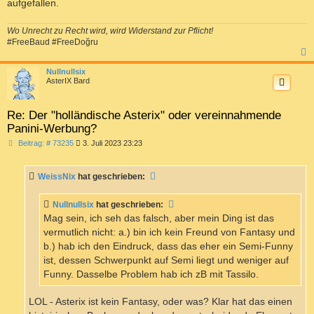
aufgefallen.
Wo Unrecht zu Recht wird, wird Widerstand zur Pflicht!
#FreeBaud #FreeDoğru
c
Nullnullsix
AsterIX Bard
Re: Der "holländische Asterix" oder vereinnahmende
Panini-Werbung?
B
Beitrag: # 73235
3. Juli 2023 23:23
e
i
t
WeissNix
hat geschrieben:
r
a
g
Nullnullsix
hat geschrieben:
Mag sein, ich seh das falsch, aber mein Ding ist das
vermutlich nicht: a.) bin ich kein Freund von Fantasy und
b.) hab ich den Eindruck, dass das eher ein Semi-Funny
ist, dessen Schwerpunkt auf Semi liegt und weniger auf
Funny. Dasselbe Problem hab ich zB mit Tassilo.
LOL - Asterix ist kein Fantasy, oder was? Klar hat das einen