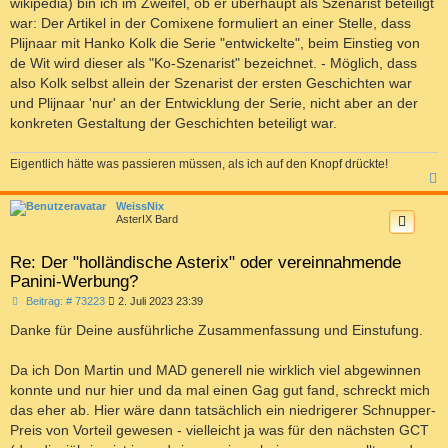
wikipedia) bin ich im Zweifel, ob er überhaupt als Szenarist beteiligt
war: Der Artikel in der Comixene formuliert an einer Stelle, dass
Plijnaar mit Hanko Kolk die Serie "entwickelte", beim Einstieg von
de Wit wird dieser als "Ko-Szenarist" bezeichnet. - Möglich, dass
also Kolk selbst allein der Szenarist der ersten Geschichten war
und Plijnaar 'nur' an der Entwicklung der Serie, nicht aber an der
konkreten Gestaltung der Geschichten beteiligt war.
Eigentlich hätte was passieren müssen, als ich auf den Knopf drückte!
c
WeissNix
AsterIX Bard
Re: Der "holländische Asterix" oder vereinnahmende
Panini-Werbung?
B
Beitrag: # 73223
2. Juli 2023 23:39
e
i
Danke für Deine ausführliche Zusammenfassung und Einstufung.
t
r
a
Da ich Don Martin und MAD generell nie wirklich viel abgewinnen
g
konnte und nur hier und da mal einen Gag gut fand, schreckt mich
das eher ab. Hier wäre dann tatsächlich ein niedrigerer Schnupper-
Preis von Vorteil gewesen - vielleicht ja was für den nächsten GCT