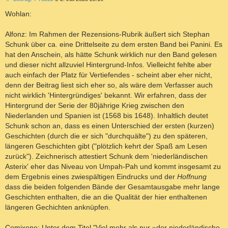
e
i
Wohlan:
t
r
a
Alfonz: Im Rahmen der Rezensions-Rubrik äußert sich Stephan
g
Schunk über ca. eine Drittelseite zu dem ersten Band bei Panini. Es
hat den Anschein, als hätte Schunk wirklich nur den Band gelesen
und dieser nicht allzuviel Hintergrund-Infos. Vielleicht fehlte aber
auch einfach der Platz für Vertiefendes - scheint aber eher nicht,
denn der Beitrag liest sich eher so, als wäre dem Verfasser auch
nicht wirklich 'Hintergründiges' bekannt. Wir erfahren, dass der
Hintergrund der Serie der 80jährige Krieg zwischen den
Niederlanden und Spanien ist (1568 bis 1648). Inhaltlich deutet
Schunk schon an, dass es einen Unterschied der ersten (kurzen)
Geschichten (durch die er sich "durchquälte") zu den späteren,
längeren Geschichten gibt ("plötzlich kehrt der Spaß am Lesen
zurück"). Zeichnerisch attestiert Schunk dem 'niederländischen
Asterix' eher das Niveau von Umpah-Pah und kommt insgesamt zu
dem Ergebnis eines zwiespältigen Eindrucks und der
Hoffnung
dass die beiden folgenden Bände der Gesamtausgabe mehr lange
Geschichten enthalten, die an die Qualität der hier enthaltenen
längeren Gechichten anknüpfen.
Comixene: Unter dem Titel "Viel mehr als nur »der niederländische