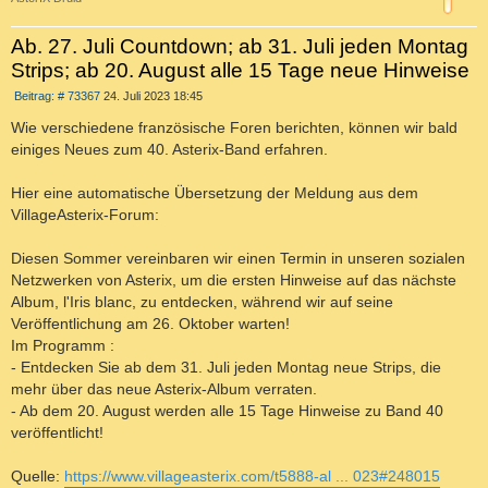
Ab. 27. Juli Countdown; ab 31. Juli jeden Montag
Strips; ab 20. August alle 15 Tage neue Hinweise
B
Beitrag: # 73367
24. Juli 2023 18:45
e
i
Wie verschiedene französische Foren berichten, können wir bald
t
einiges Neues zum 40. Asterix-Band erfahren.
r
a
g
Hier eine automatische Übersetzung der Meldung aus dem
VillageAsterix-Forum:
Diesen Sommer vereinbaren wir einen Termin in unseren sozialen
Netzwerken von Asterix, um die ersten Hinweise auf das nächste
Album, l'Iris blanc, zu entdecken, während wir auf seine
Veröffentlichung am 26. Oktober warten!
Im Programm :
- Entdecken Sie ab dem 31. Juli jeden Montag neue Strips, die
mehr über das neue Asterix-Album verraten.
- Ab dem 20. August werden alle 15 Tage Hinweise zu Band 40
veröffentlicht!
Quelle:
https://www.villageasterix.com/t5888-al ... 023#248015