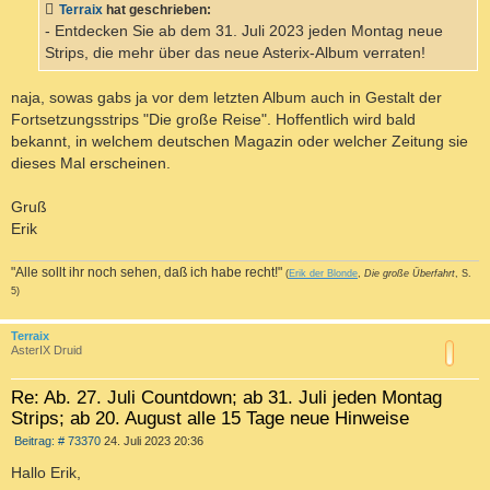
a
Terraix
hat geschrieben:
g
- Entdecken Sie ab dem 31. Juli 2023 jeden Montag neue
Strips, die mehr über das neue Asterix-Album verraten!
naja, sowas gabs ja vor dem letzten Album auch in Gestalt der
Fortsetzungsstrips "Die große Reise". Hoffentlich wird bald
bekannt, in welchem deutschen Magazin oder welcher Zeitung sie
dieses Mal erscheinen.
Gruß
Erik
"Alle sollt ihr noch sehen, daß ich habe recht!"
(
Erik der Blonde
,
Die große Überfahrt
, S.
5)
c
Terraix
AsterIX Druid
Re: Ab. 27. Juli Countdown; ab 31. Juli jeden Montag
Strips; ab 20. August alle 15 Tage neue Hinweise
B
Beitrag: # 73370
24. Juli 2023 20:36
e
i
Hallo Erik,
t