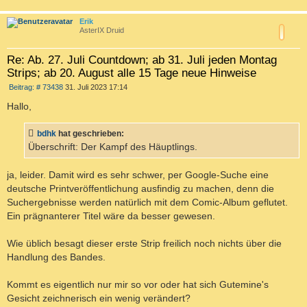
g
c
Erik
AsterIX Druid
Re: Ab. 27. Juli Countdown; ab 31. Juli jeden Montag
Strips; ab 20. August alle 15 Tage neue Hinweise
B
Beitrag: # 73438
31. Juli 2023 17:14
e
i
Hallo,
t
r
a
bdhk
hat geschrieben:
g
Überschrift: Der Kampf des Häuptlings.
ja, leider. Damit wird es sehr schwer, per Google-Suche eine
deutsche Printveröffentlichung ausfindig zu machen, denn die
Suchergebnisse werden natürlich mit dem Comic-Album geflutet.
Ein prägnanterer Titel wäre da besser gewesen.
Wie üblich besagt dieser erste Strip freilich noch nichts über die
Handlung des Bandes.
Kommt es eigentlich nur mir so vor oder hat sich Gutemine's
Gesicht zeichnerisch ein wenig verändert?