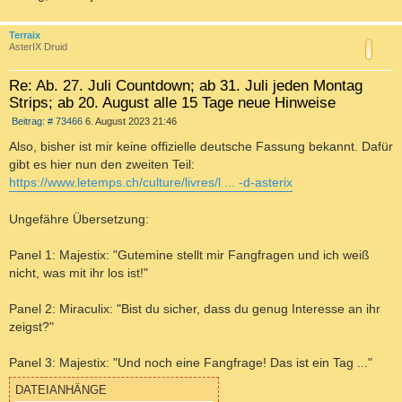
c
Terraix
AsterIX Druid
Re: Ab. 27. Juli Countdown; ab 31. Juli jeden Montag
Strips; ab 20. August alle 15 Tage neue Hinweise
B
Beitrag: # 73466
6. August 2023 21:46
e
i
Also, bisher ist mir keine offizielle deutsche Fassung bekannt. Dafür
t
gibt es hier nun den zweiten Teil:
r
a
https://www.letemps.ch/culture/livres/l ... -d-asterix
g
Ungefähre Übersetzung:
Panel 1: Majestix: "Gutemine stellt mir Fangfragen und ich weiß
nicht, was mit ihr los ist!"
Panel 2: Miraculix: "Bist du sicher, dass du genug Interesse an ihr
zeigst?"
Panel 3: Majestix: "Und noch eine Fangfrage! Das ist ein Tag ..."
DATEIANHÄNGE