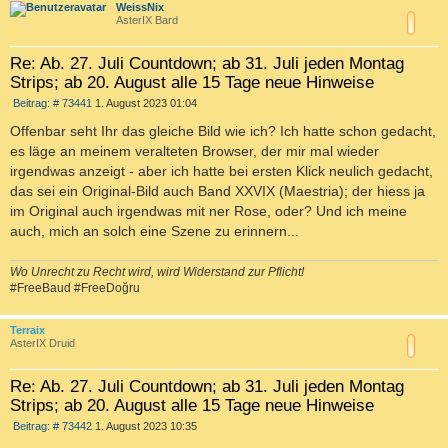
c
WeissNix
AsterIX Bard
Re: Ab. 27. Juli Countdown; ab 31. Juli jeden Montag
Strips; ab 20. August alle 15 Tage neue Hinweise
B
Beitrag: # 73441
1. August 2023 01:04
e
i
Offenbar seht Ihr das gleiche Bild wie ich? Ich hatte schon gedacht,
t
es läge an meinem veralteten Browser, der mir mal wieder
r
a
irgendwas anzeigt - aber ich hatte bei ersten Klick neulich gedacht,
g
das sei ein Original-Bild auch Band XXVIX (Maestria); der hiess ja
im Original auch irgendwas mit ner Rose, oder? Und ich meine
auch, mich an solch eine Szene zu erinnern...
Wo Unrecht zu Recht wird, wird Widerstand zur Pflicht!
#FreeBaud #FreeDoğru
c
Terraix
AsterIX Druid
Re: Ab. 27. Juli Countdown; ab 31. Juli jeden Montag
Strips; ab 20. August alle 15 Tage neue Hinweise
B
Beitrag: # 73442
1. August 2023 10:35
e