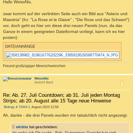
i
Hallo WeissNix,
t
r
a
zwar kommt auf der verlinkten Seite auch ein Bild aus "Asterix und
g
Maestria" (frz. "La Rose et le Glaive" ; "Die Rose und das Schwert")
vor, doch geht es hier um diese drei neuen Panels (nun, da das
Ganze in einem geeigneten Dateiformat vorliegt, kann ich es hier
posten):
DATEIANHÄNGE
Freund großzügiger Meerschweinchen
c
WeissNix
AsterIX Bard
Re: Ab. 27. Juli Countdown; ab 31. Juli jeden Montag
Strips; ab 20. August alle 15 Tage neue Hinweise
B
Beitrag: # 73444
1. August 2023 12:58
e
i
Ah, danke - die drei Panels wurden mir tatsächlich nicht angezeigt.
t
r
a
wirdnix
hat geschrieben:
g
da gebe ich Dir recht - Erik. Gutemines Gesicht hat sich