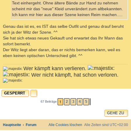
Text einhergeht. Ohne ältere Bände zur Hand zu nehmen
scheint mir das "neue" Kleid unverändert zum altbekannten.
Ich kann mir hier aus dieser Szene keinen Reim machen.....
Genau das ist es, es IST das selbe Outfit und genau drauf beruht
sich ja der Witz der Szene. ^^
Sie hat sich etwas neues Gekauft und erwartet das Ihr Mann das
sofort bemerkt.
Der Witz liegt aber daran, das er nichts bemerken kann, weil es
eben keinen optischen Unterschied gibt. ^^
Wer kämpft kann verlieren.
Wer nicht kämpft, hat schon verloren.
GESPERRT
c
1
2
3
4
5
67 Beiträge
NÄCHSTE
GEHE ZU
Hauptseite
Forum
Alle Cookies löschen
Alle Zeiten sind
UTC+02:00