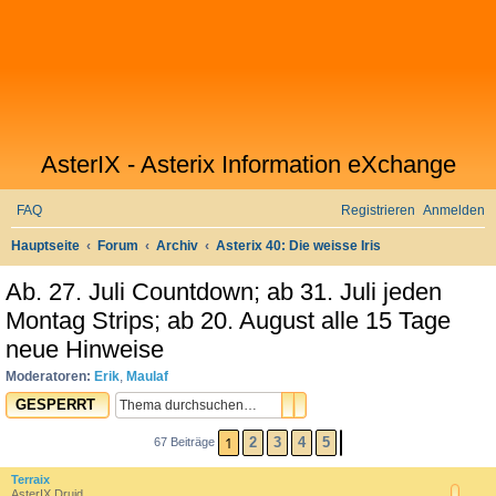
AsterIX - Asterix Information eXchange
FAQ
Registrieren
Anmelden
S
Hauptseite
Forum
Archiv
Asterix 40: Die weisse Iris
u
Ab. 27. Juli Countdown; ab 31. Juli jeden
c
Montag Strips; ab 20. August alle 15 Tage
h
neue Hinweise
e
Moderatoren:
Erik
,
Maulaf
SUCHE
ERWEITERTE SUCHE
GESPERRT
1
2
3
4
5
67 Beiträge
NÄCHSTE
Terraix
AsterIX Druid