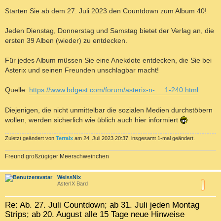
Starten Sie ab dem 27. Juli 2023 den Countdown zum Album 40!
Jeden Dienstag, Donnerstag und Samstag bietet der Verlag an, die
ersten 39 Alben (wieder) zu entdecken.
Für jedes Album müssen Sie eine Anekdote entdecken, die Sie bei
Asterix und seinen Freunden unschlagbar macht!
Quelle:
https://www.bdgest.com/forum/asterix-n- ... 1-240.html
Diejenigen, die nicht unmittelbar die sozialen Medien durchstöbern
wollen, werden sicherlich wie üblich auch hier informiert
Zuletzt geändert von
Terraix
am 24. Juli 2023 20:37, insgesamt 1-mal geändert.
Freund großzügiger Meerschweinchen
c
WeissNix
AsterIX Bard
Re: Ab. 27. Juli Countdown; ab 31. Juli jeden Montag
Strips; ab 20. August alle 15 Tage neue Hinweise