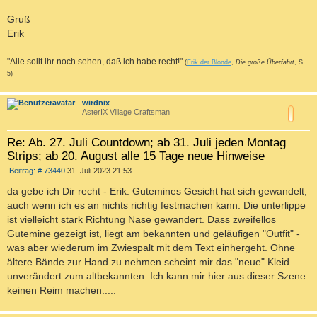
Gruß
Erik
"Alle sollt ihr noch sehen, daß ich habe recht!"
(
Erik der Blonde
,
Die große Überfahrt
, S.
5)
c
wirdnix
AsterIX Village Craftsman
Re: Ab. 27. Juli Countdown; ab 31. Juli jeden Montag
Strips; ab 20. August alle 15 Tage neue Hinweise
B
Beitrag: # 73440
31. Juli 2023 21:53
e
i
da gebe ich Dir recht - Erik. Gutemines Gesicht hat sich gewandelt,
t
auch wenn ich es an nichts richtig festmachen kann. Die unterlippe
r
a
ist vielleicht stark Richtung Nase gewandert. Dass zweifellos
g
Gutemine gezeigt ist, liegt am bekannten und geläufigen "Outfit" -
was aber wiederum im Zwiespalt mit dem Text einhergeht. Ohne
ältere Bände zur Hand zu nehmen scheint mir das "neue" Kleid
unverändert zum altbekannten. Ich kann mir hier aus dieser Szene
keinen Reim machen.....