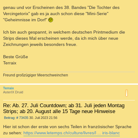
r
a
genau und vor Erscheinen des 38. Bandes "Die Tochter des
g
Vercingetorix" gab es ja auch schon diese "Mini-Serie"
"Geheimnisse im Dorf"
Ich bin auch gespannt, in welchem deutschen Printmedium die
Strips dieses Mal erscheinen werde, da ich mich über neue
Zeichnungen jeweils besonders freue.
Beste Grüße
Terraix
Freund großzügiger Meerschweinchen
c
Terraix
AsterIX Druid
Re: Ab. 27. Juli Countdown; ab 31. Juli jeden Montag
Strips; ab 20. August alle 15 Tage neue Hinweise
B
Beitrag: # 73435
30. Juli 2023 21:56
e
i
Hier ist schon der erste von sechs Teilen in französischer Sprache
t
zu sehen:
https://www.letemps.ch/culture/livres/l ... iris-blanc
r
a