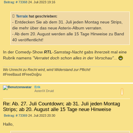
B
Beitrag: # 73368
24. Juli 2023 19:16
e
i
t
Terraix
hat geschrieben:
r
a
- Entdecken Sie ab dem 31. Juli jeden Montag neue Strips,
g
die mehr über das neue Asterix-Album verraten.
- Ab dem 20. August werden alle 15 Tage Hinweise zu Band
40 veröffentlicht!
In der Comedy-Show
RTL
-Samstag-Nacht
gabs ihrerzeit mal eine
Rubrik namens
"Verratet doch schon alles in der Vorschau"
...
Wo Unrecht zu Recht wird, wird Widerstand zur Pflicht!
#FreeBaud #FreeDoğru
c
Erik
AsterIX Druid
Re: Ab. 27. Juli Countdown; ab 31. Juli jeden Montag
Strips; ab 20. August alle 15 Tage neue Hinweise
B
Beitrag: # 73369
24. Juli 2023 20:30
e
i
Hallo,
t
r