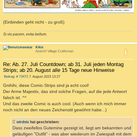
(Einbinden geht nicht - zu groß)
Si vis pacem, evita bellum.
c
Kikix
AsterIX Village Craftsman
Re: Ab. 27. Juli Countdown; ab 31. Juli jeden Montag
Strips; ab 20. August alle 15 Tage neue Hinweise
B
Beitrag: # 73472
7. August 2023 13:27
e
i
Gnihihi, diese Comic-Strips sind ja echt cool!
t
Der Arme Majestix, das sind solche Fragen, auf die jede Antwort
r
a
falsch ist. ^^
g
Und das zweite Comic is auch cool. (Auch wenn ich mich immer
noch nicht an den neues Zeichenstil gewöhnt habe...)
wirdnix
hat geschrieben:
Dass zweifellos Gutemine gezeigt ist, liegt am bekannten und
geläufigen "Outfit" - was aber wiederum im Zwiespalt mit dem