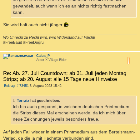
gewandelt, auch wenn ich es an nichts richtig festmachen
kann.
Sie wird halt auch nicht jünger
Wo Unrecht zu Recht wird, wird Widerstand zur Pflicht!
#FreeBaud #FreeDoğru
c
Caius_P
AsterIX Village Elder
Re: Ab. 27. Juli Countdown; ab 31. Juli jeden Montag
Strips; ab 20. August alle 15 Tage neue Hinweise
B
Beitrag: # 73451
3. August 2023 15:42
e
i
t
Terraix
hat geschrieben:
r
a
Ich bin auch gespannt, in welchem deutschen Printmedium
g
die Strips dieses Mal erscheinen werde, da ich mich über
neue Zeichnungen jeweils besonders freue.
Auf jeden Fall wieder in einem Printmedium aus dem Bertelsmann-
Verlag, da die ja mit Hachette verbunden sind.