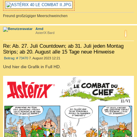
Freund großzügiger Meerschweinchen
c
Arnd
AsterIX Bard
Re: Ab. 27. Juli Countdown; ab 31. Juli jeden Montag
Strips; ab 20. August alle 15 Tage neue Hinweise
B
Beitrag: # 73470
7. August 2023 12:21
e
i
Und hier die Grafik in Full HD.
t
r
a
g