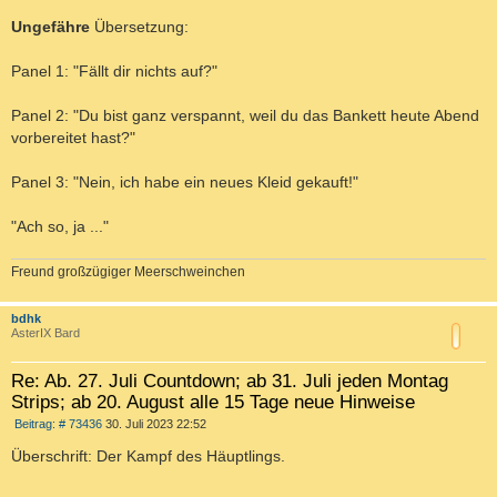
g
Ungefähre
Übersetzung:
Panel 1: "Fällt dir nichts auf?"
Panel 2: "Du bist ganz verspannt, weil du das Bankett heute Abend
vorbereitet hast?"
Panel 3: "Nein, ich habe ein neues Kleid gekauft!"
"Ach so, ja ..."
Freund großzügiger Meerschweinchen
c
bdhk
AsterIX Bard
Re: Ab. 27. Juli Countdown; ab 31. Juli jeden Montag
Strips; ab 20. August alle 15 Tage neue Hinweise
B
Beitrag: # 73436
30. Juli 2023 22:52
e
i
Überschrift: Der Kampf des Häuptlings.
t
r
a