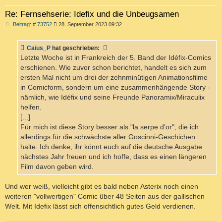
Re: Fernsehserie: Idefix und die Unbeugsamen
B
Beitrag: # 73752
28. September 2023 09:32
e
i
t
Caius_P
hat geschrieben:
r
a
Letzte Woche ist in Frankreich der 5. Band der Idéfix-Comics
g
erschienen. Wie zuvor schon berichtet, handelt es sich zum
ersten Mal nicht um drei der zehnminütigen Animationsfilme
in Comicform, sondern um eine zusammenhängende Story -
nämlich, wie Idéfix und seine Freunde Panoramix/Miraculix
helfen.
[...]
Für mich ist diese Story besser als "la serpe d'or", die ich
allerdings für die schwächste aller Goscinni-Geschichen
halte. Ich denke, ihr könnt euch auf die deutsche Ausgabe
nächstes Jahr freuen und ich hoffe, dass es einen längeren
Film davon geben wird.
Und wer weiß, vielleicht gibt es bald neben Asterix noch einen
weiteren "vollwertigen" Comic über 48 Seiten aus der gallischen
Welt. Mit Idefix lässt sich offensichtlich gutes Geld verdienen.