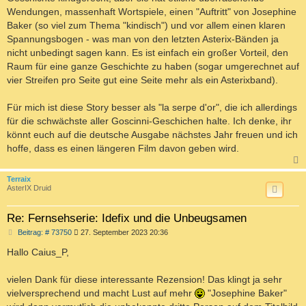
Wendungen, massenhaft Wortspiele, einen "Auftritt" von Josephine
Baker (so viel zum Thema "kindisch") und vor allem einen klaren
Spannungsbogen - was man von den letzten Asterix-Bänden ja
nicht unbedingt sagen kann. Es ist einfach ein großer Vorteil, den
Raum für eine ganze Geschichte zu haben (sogar umgerechnet auf
vier Streifen pro Seite gut eine Seite mehr als ein Asterixband).
Für mich ist diese Story besser als "la serpe d'or", die ich allerdings
für die schwächste aller Goscinni-Geschichen halte. Ich denke, ihr
könnt euch auf die deutsche Ausgabe nächstes Jahr freuen und ich
hoffe, dass es einen längeren Film davon geben wird.
c
Terraix
AsterIX Druid
Re: Fernsehserie: Idefix und die Unbeugsamen
B
Beitrag: # 73750
27. September 2023 20:36
e
i
Hallo Caius_P,
t
r
a
vielen Dank für diese interessante Rezension! Das klingt ja sehr
g
vielversprechend und macht Lust auf mehr
"Josephine Baker"