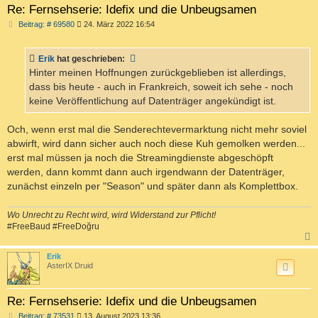
Re: Fernsehserie: Idefix und die Unbeugsamen
B
Beitrag: # 69580
24. März 2022 16:54
e
i
t
Erik
hat geschrieben:
r
a
Hinter meinen Hoffnungen zurückgeblieben ist allerdings,
g
dass bis heute - auch in Frankreich, soweit ich sehe - noch
keine Veröffentlichung auf Datenträger angekündigt ist.
Och, wenn erst mal die Senderechtevermarktung nicht mehr soviel
abwirft, wird dann sicher auch noch diese Kuh gemolken werden...
erst mal müssen ja noch die Streamingdienste abgeschöpft
werden, dann kommt dann auch irgendwann der Datenträger,
zunächst einzeln per "Season" und später dann als Komplettbox.
Wo Unrecht zu Recht wird, wird Widerstand zur Pflicht!
#FreeBaud #FreeDoğru
c
Erik
AsterIX Druid
Re: Fernsehserie: Idefix und die Unbeugsamen
B
Beitrag: # 73531
13. August 2023 13:36