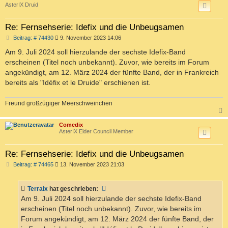
AsterIX Druid
Re: Fernsehserie: Idefix und die Unbeugsamen
B
Beitrag: # 74430
9. November 2023 14:06
e
i
Am 9. Juli 2024 soll hierzulande der sechste Idefix-Band
t
erscheinen (Titel noch unbekannt). Zuvor, wie bereits im Forum
r
a
angekündigt, am 12. März 2024 der fünfte Band, der in Frankreich
g
bereits als "Idéfix et le Druide" erschienen ist.
Freund großzügiger Meerschweinchen
c
Comedix
AsterIX Elder Council Member
Re: Fernsehserie: Idefix und die Unbeugsamen
B
Beitrag: # 74465
13. November 2023 21:03
e
i
t
Terraix
hat geschrieben:
r
a
Am 9. Juli 2024 soll hierzulande der sechste Idefix-Band
g
erscheinen (Titel noch unbekannt). Zuvor, wie bereits im
Forum angekündigt, am 12. März 2024 der fünfte Band, der