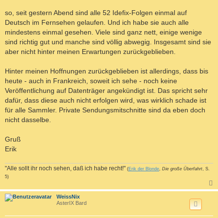
r
a
so, seit gestern Abend sind alle 52 Idefix-Folgen einmal auf
g
Deutsch im Fernsehen gelaufen. Und ich habe sie auch alle
mindestens einmal gesehen. Viele sind ganz nett, einige wenige
sind richtig gut und manche sind völlig abwegig. Insgesamt sind sie
aber nicht hinter meinen Erwartungen zurückgeblieben.
Hinter meinen Hoffnungen zurückgeblieben ist allerdings, dass bis
heute - auch in Frankreich, soweit ich sehe - noch keine
Veröffentlichung auf Datenträger angekündigt ist. Das spricht sehr
dafür, dass diese auch nicht erfolgen wird, was wirklich schade ist
für alle Sammler. Private Sendungsmitschnitte sind da eben doch
nicht dasselbe.
Gruß
Erik
"Alle sollt ihr noch sehen, daß ich habe recht!"
(
Erik der Blonde
,
Die große Überfahrt
, S.
5)
c
WeissNix
AsterIX Bard