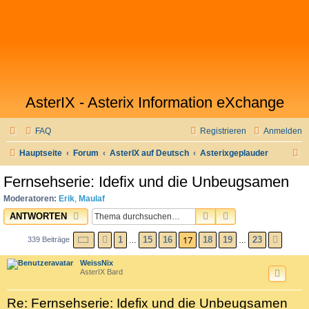
AsterIX - Asterix Information eXchange
FAQ
Registrieren
Anmelden
S
Hauptseite
Forum
AsterIX auf Deutsch
Asterixgeplauder
u
Fernsehserie: Idefix und die Unbeugsamen
c
Moderatoren:
Erik
,
Maulaf
h
SUCHE
ERWEITERTE SU
ANTWORTEN
e
SEITE
17
VON
23
17
1
15
16
18
19
23
339 Beiträge
VORHERIGE
NÄCH
…
…
WeissNix
AsterIX Bard
Re: Fernsehserie: Idefix und die Unbeugsamen