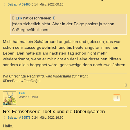
B
Beitrag: # 69465
14. März 2022 00:15
e
i
t
Erik
hat geschrieben:
r
a
jeden sicherlich nicht. Aber in der Folge pasiert ja schon
g
Außergewöhnliches.
Mich hat mal ein Schäferhund angefallen und gebissen, das war
schon sehr aussergewöhnlich und bis heute singulär in meinem
Leben. Den hätte ich am nächsten Tag schon nicht mehr
wiedererkannt, wenn er mir nicht an der Leine desselben Idioten
sondern allein begegnet wäre, geschweige denn nach zwei Jahren.
Wo Unrecht zu Recht wird, wird Widerstand zur Pflicht!
#FreeBaud #FreeDoğru
c
Erik
AsterIX Druid
Re: Fernsehserie: Idefix und die Unbeugsamen
B
Beitrag: # 69578
24. März 2022 16:50
e
i
Hallo,
t