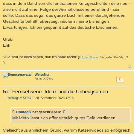
dass in dem Band von drei enthaltenen Kurzgeschichten eine neu -
also nicht auf einer Folge der Animationsserie beruhend - sein
sollte. Dass das sogar das ganze Buch mit einer durchgehenden
Geschichte betrifft, übersteigt insofern meine bisherigen
Erwartungen. Ich bin gespannt auf das deutsche Erscheinen.
Gruß
Erik
"Alle sollt ihr noch sehen, daß ich habe recht!"
(
Erik der Blonde
,
Die große Überfahrt
, S.
5)
c
WeissNix
AsterIX Bard
Re: Fernsehserie: Idefix und die Unbeugsamen
B
Beitrag: # 73757
28. September 2023 12:15
e
i
t
Comedix
hat geschrieben:
r
a
Mit Idefix lässt sich offensichtlich gutes Geld verdienen.
g
Vielleicht aus ähnlichem Grund, warum Katzenvideos so erfolgreich