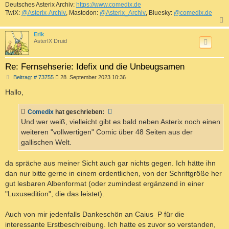
Deutsches Asterix Archiv:
https://www.comedix.de
TwiX:
@Asterix-Archiv
, Mastodon:
@Asterix_Archiv
, Bluesky:
@comedix.de
c
Erik
AsterIX Druid
Re: Fernsehserie: Idefix und die Unbeugsamen
B
Beitrag: # 73755
28. September 2023 10:36
e
i
Hallo,
t
r
a
Comedix
hat geschrieben:
g
Und wer weiß, vielleicht gibt es bald neben Asterix noch einen
weiteren "vollwertigen" Comic über 48 Seiten aus der
gallischen Welt.
da spräche aus meiner Sicht auch gar nichts gegen. Ich hätte ihn
dan nur bitte gerne in einem ordentlichen, von der Schriftgröße her
gut lesbaren Albenformat (oder zumindest ergänzend in einer
"Luxusedition", die das leistet).
Auch von mir jedenfalls Dankeschön an Caius_P für die
interessante Erstbeschreibung. Ich hatte es zuvor so verstanden,