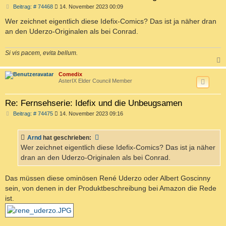
B
Beitrag: # 74468
14. November 2023 00:09
e
i
Wer zeichnet eigentlich diese Idefix-Comics? Das ist ja näher dran
t
an den Uderzo-Originalen als bei Conrad.
r
a
g
Si vis pacem, evita bellum.
c
Comedix
AsterIX Elder Council Member
Re: Fernsehserie: Idefix und die Unbeugsamen
B
Beitrag: # 74475
14. November 2023 09:16
e
i
t
Arnd
hat geschrieben:
r
a
Wer zeichnet eigentlich diese Idefix-Comics? Das ist ja näher
g
dran an den Uderzo-Originalen als bei Conrad.
Das müssen diese ominösen René Uderzo oder Albert Goscinny
sein, von denen in der Produktbeschreibung bei Amazon die Rede
ist.