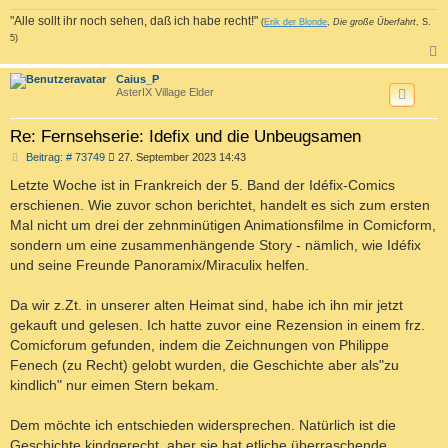
"Alle sollt ihr noch sehen, daß ich habe recht!"
(
Erik der Blonde
,
Die große Überfahrt
, S.
5)
c
Caius_P
AsterIX Village Elder
Re: Fernsehserie: Idefix und die Unbeugsamen
B
Beitrag: # 73749
27. September 2023 14:43
e
i
Letzte Woche ist in Frankreich der 5. Band der Idéfix-Comics
t
erschienen. Wie zuvor schon berichtet, handelt es sich zum ersten
r
a
Mal nicht um drei der zehnminütigen Animationsfilme in Comicform,
g
sondern um eine zusammenhängende Story - nämlich, wie Idéfix
und seine Freunde Panoramix/Miraculix helfen.
Da wir z.Zt. in unserer alten Heimat sind, habe ich ihn mir jetzt
gekauft und gelesen. Ich hatte zuvor eine Rezension in einem frz.
Comicforum gefunden, indem die Zeichnungen von Philippe
Fenech (zu Recht) gelobt wurden, die Geschichte aber als"zu
kindlich" nur eimen Stern bekam.
Dem möchte ich entschieden widersprechen. Natürlich ist die
Geschichte kindgerecht, aber sie hat etliche überraschende