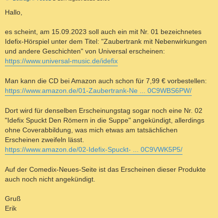
e
i
Hallo,
t
r
a
es scheint, am 15.09.2023 soll auch ein mit Nr. 01 bezeichnetes
g
Idefix-Hörspiel unter dem Titel: "Zaubertrank mit Nebenwirkungen
und andere Geschichten" von Universal erscheinen:
https://www.universal-music.de/idefix
Man kann die CD bei Amazon auch schon für 7,99 € vorbestellen:
https://www.amazon.de/01-Zaubertrank-Ne ... 0C9WBS6PW/
Dort wird für denselben Erscheinungstag sogar noch eine Nr. 02
"Idefix Spuckt Den Römern in die Suppe" angekündigt, allerdings
ohne Coverabbildung, was mich etwas am tatsächlichen
Erscheinen zweifeln lässt.
https://www.amazon.de/02-Idefix-Spuckt- ... 0C9VWK5P5/
Auf der Comedix-Neues-Seite ist das Erscheinen dieser Produkte
auch noch nicht angekündigt.
Gruß
Erik