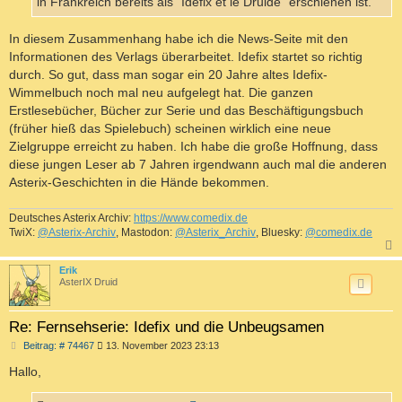
in Frankreich bereits als "Idéfix et le Druide" erschienen ist.
In diesem Zusammenhang habe ich die News-Seite mit den
Informationen des Verlags überarbeitet. Idefix startet so richtig
durch. So gut, dass man sogar ein 20 Jahre altes Idefix-
Wimmelbuch noch mal neu aufgelegt hat. Die ganzen
Erstlesebücher, Bücher zur Serie und das Beschäftigungsbuch
(früher hieß das Spielebuch) scheinen wirklich eine neue
Zielgruppe erreicht zu haben. Ich habe die große Hoffnung, dass
diese jungen Leser ab 7 Jahren irgendwann auch mal die anderen
Asterix-Geschichten in die Hände bekommen.
Deutsches Asterix Archiv:
https://www.comedix.de
TwiX:
@Asterix-Archiv
, Mastodon:
@Asterix_Archiv
, Bluesky:
@comedix.de
c
Erik
AsterIX Druid
Re: Fernsehserie: Idefix und die Unbeugsamen
B
Beitrag: # 74467
13. November 2023 23:13
e
i
Hallo,
t
r