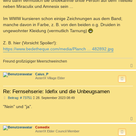
wird dann vermutlich die unbekannte dritte Person auf dem Titelbild
neben Miraculix und Amnesix sein ...
Im WWW kursieren schon einige Zeichnungen aus dem Band;
manche davon in Farbe, z. B. von den beiden o.g. Druiden in
ungewohnter Kleidung (vermutlich Tarnung)
Z. B. hier (Vorsicht Spoiler!):
https://www.bedetheque.com/media/Planch ... 482892.jpg
Freund großzügiger Meerschweinchen
c
Caius_P
AsterIX Village Elder
Re: Fernsehserie: Idefix und die Unbeugsamen
B
Beitrag: # 73751
28. September 2023 08:49
e
i
"Nein" und "ja".
t
r
a
g
c
Comedix
AsterIX Elder Council Member