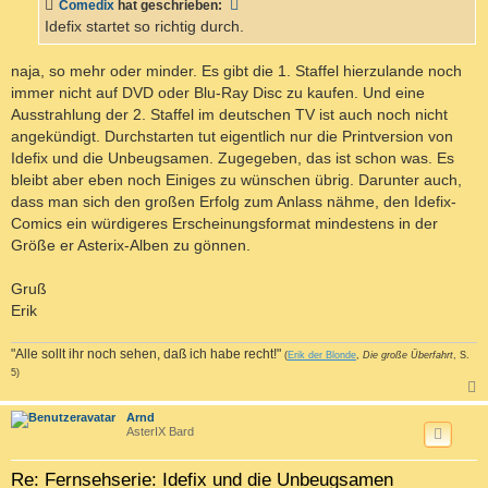
a
Comedix
hat geschrieben:
g
Idefix startet so richtig durch.
naja, so mehr oder minder. Es gibt die 1. Staffel hierzulande noch
immer nicht auf DVD oder Blu-Ray Disc zu kaufen. Und eine
Ausstrahlung der 2. Staffel im deutschen TV ist auch noch nicht
angekündigt. Durchstarten tut eigentlich nur die Printversion von
Idefix und die Unbeugsamen. Zugegeben, das ist schon was. Es
bleibt aber eben noch Einiges zu wünschen übrig. Darunter auch,
dass man sich den großen Erfolg zum Anlass nähme, den Idefix-
Comics ein würdigeres Erscheinungsformat mindestens in der
Größe er Asterix-Alben zu gönnen.
Gruß
Erik
"Alle sollt ihr noch sehen, daß ich habe recht!"
(
Erik der Blonde
,
Die große Überfahrt
, S.
5)
c
Arnd
AsterIX Bard
Re: Fernsehserie: Idefix und die Unbeugsamen