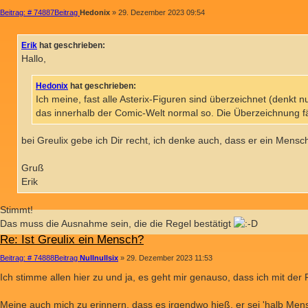
Beitrag: # 74887
Beitrag
Hedonix
»
29. Dezember 2023 09:54
Erik
hat geschrieben:
Hallo,
Hedonix
hat geschrieben:
Ich meine, fast alle Asterix-Figuren sind überzeichnet (denkt nu
das innerhalb der Comic-Welt normal so. Die Überzeichnung fäll
bei Greulix gebe ich Dir recht, ich denke auch, dass er ein Mensch
Gruß
Erik
Stimmt!
Das muss die Ausnahme sein, die die Regel bestätigt
Re: Ist Greulix ein Mensch?
Beitrag: # 74888
Beitrag
Nullnullsix
»
29. Dezember 2023 11:53
Ich stimme allen hier zu und ja, es geht mir genauso, dass ich mit der
Meine auch mich zu erinnern, dass es irgendwo hieß, er sei 'halb Mensc