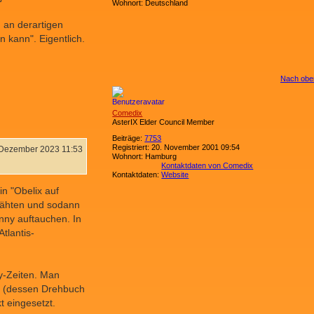
Wohnort:
Deutschland
 an derartigen
 kann". Eigentlich.
Nach obe
Comedix
AsterIX Elder Council Member
Beiträge:
7753
Registriert:
20. November 2001 09:54
 Dezember 2023 11:53
Wohnort:
Hamburg
Kontaktdaten von Comedix
Kontaktdaten:
Website
in "Obelix auf
blähten und sodann
ny auftauchen. In
tlantis-
y-Zeiten. Man
a" (dessen Drehbuch
t eingesetzt.