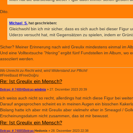
Dito.
Michael_S.
hat geschrieben:
Gleichwohl bin ich mir sicher, dass es sich auch bei dieser Figu
Uderzo versucht hat, mit Gegensätzen zu spielen, indem er Grüni
Sicher? Meiner Erinnerung nach wird Greulix mindestens einmal im Alb
Und eine Volltextsuche
"Hering"
ergibt fünf Fundstellen im Album, wo er
assoziiert werden.
Wo Unrecht zu Recht wird, wird Widerstand zur Pflicht!
#FreeBaud #FreeDoğru
Re: Ist Greulix ein Mensch?
Beitrag: # 74884
Beitrag
wirdnix
»
27. Dezember 2023 20:39
ich weiss auch nicht so recht, allerdings hat mich diese Figur bei wei
Darauf angesprochen scheint es in meinen Augen ein bisschen Kakerlake
Bislang hatte ich aber mit Greulix aber vielmehr eher in Smeagol / Go
Erscheinungsdatum nicht zusammen, das ist mir bewusst.
Re: Ist Greulix ein Mensch?
Beitrag: # 74885
Beitrag
Hedonix
»
28. Dezember 2023 22:38