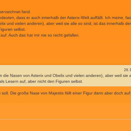
überzeichnet fand.
deuten, dass er auch innerhalb der Asterix-Welt auffällt. Ich meine, fast
ix und vielen anderen), aber weil sie alle so sind, ist das innerhalb d
iguren selbst.
auf. Auch das hat mir nie so recht gefallen.
28.
n die Nasen von Asterix und Obelix und vielen anderen), aber weil sie al
ls Lesern auf, aber nicht den Figuren selbst.
 soll. Die große Nase von Majestix fällt einer Figur dann aber doch auf