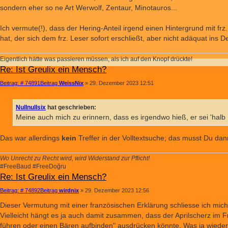
sondern eher so ne Art Werwolf, Zentaur, Minotauros...
Ich vermute(!), dass der Hering-Anteil irgend einen Hintergrund mit 
hat, der sich dem frz. Leser sofort erschließt, aber nicht adäquat ins 
Eigentlich hätte was passieren müssen, als ich auf den Knopf drückte!
Re: Ist Greulix ein Mensch?
Beitrag: # 74891
Beitrag
WeissNix
»
29. Dezember 2023 12:51
Nullnullsix
hat geschrieben:
Meine auch mich zu erinnern, dass es irgendwo hieß, er sei 'halb
Das war allerdings
kein
Treffer in der Volltextsuche; das musst Du dan
Wo Unrecht zu Recht wird, wird Widerstand zur Pflicht!
#FreeBaud #FreeDoğru
Re: Ist Greulix ein Mensch?
Beitrag: # 74892
Beitrag
wirdnix
»
29. Dezember 2023 12:56
Dieser Vermutung mit einer französischen Erklärung schliesse ich mic
Vielleicht hängt es ja auch damit zusammen, dass der Aprilscherz im Fran
führen oder einen Bären aufbinden" ausdrücken könnte. Was ja wieder