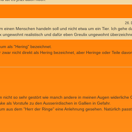
26.
r um einen Menschen handeln soll und nicht etwa um ein Tier. Ich gehe 
x ungewohnt realistisch und dafür eben Greulix ungewohnt überzeichnet
um als "Hering" bezeichnet.
 zwar nicht direkt als Hering bezeichnet, aber Heringe oder Teile davon
tem nicht so sehr gestört wie manch andere in meinen Augen widerliche C
 als Vorstufe zu den Ausserirdischen in Gallien in Gefahr.
llum aus dem "Herr der Ringe" eine Anlehnung gesehen. Natürlich passt