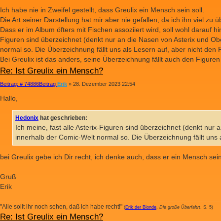
Ich habe nie in Zweifel gestellt, dass Greulix ein Mensch sein soll.
Die Art seiner Darstellung hat mir aber nie gefallen, da ich ihn viel zu 
Dass er im Album öfters mit Fischen assoziiert wird, soll wohl darauf hin
Figuren sind überzeichnet (denkt nur an die Nasen von Asterix und Obel
normal so. Die Überzeichnung fällt uns als Lesern auf, aber nicht den F
Bei Greulix ist das anders, seine Überzeichnung fällt auch den Figuren 
Re: Ist Greulix ein Mensch?
Beitrag: # 74886
Beitrag
Erik
»
28. Dezember 2023 22:54
Hallo,
Hedonix
hat geschrieben:
Ich meine, fast alle Asterix-Figuren sind überzeichnet (denkt nur a
innerhalb der Comic-Welt normal so. Die Überzeichnung fällt uns a
bei Greulix gebe ich Dir recht, ich denke auch, dass er ein Mensch sein
Gruß
Erik
"Alle sollt ihr noch sehen, daß ich habe recht!"
(
Erik der Blonde
,
Die große Überfahrt
, S. 5)
Re: Ist Greulix ein Mensch?