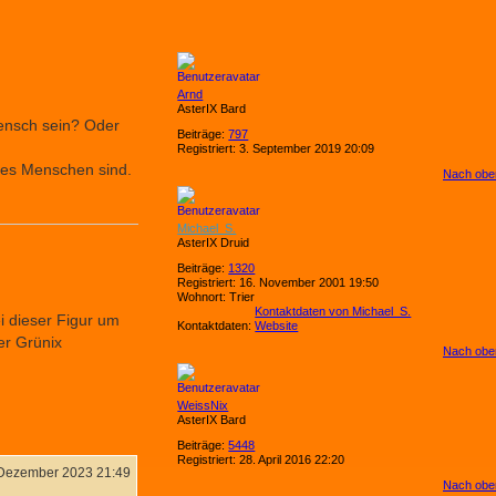
Arnd
AsterIX Bard
Mensch sein? Oder
Beiträge:
797
Registriert:
3. September 2019 20:09
s es Menschen sind.
Nach obe
Michael_S.
AsterIX Druid
Beiträge:
1320
Registriert:
16. November 2001 19:50
Wohnort:
Trier
Kontaktdaten von Michael_S.
ei dieser Figur um
Kontaktdaten:
Website
er Grünix
Nach obe
WeissNix
AsterIX Bard
Beiträge:
5448
Registriert:
28. April 2016 22:20
 Dezember 2023 21:49
Nach obe