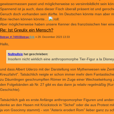
gewissermassen passt und möglicherweise so versinnbildlicht sein kön
Spannend ist ja auch, dass dieser Fisch überall präsent ist und gero
Geruch doch vorhanden sein dürfte. Im Deutschen könnte man aber mög
Bzw riechen können könnte...
Aber möglicherweise haben unsere Kenner des französischen hier ein
Re: Ist Greulix ein Mensch?
Beitrag: # 74893
Beitrag
Erik
»
29. Dezember 2023 13:33
Hallo,
Nullnullsix
hat geschrieben:
Insofern nicht wirklich eine anthropomorphe Tier-Figur a la Disne
und dass Albert Uderzo mit der Darstellung von Mythenwesen wie Zentau
Kreuzfahrt". Tatsächlich neigte er schon immer mehr dem Fantastischen 
zu Däumlingen geschrumpften Römer im Zuge einer Wechselwirkung zw
den Folgebänden ab Nr. 27 gibt es das dann ja relativ regelmäßig (Kur
Geschichte).
Tatsächlich gab es erste Anfänge anthropomorpher Figuren und andere
denke an den Hasen mit Krückstock in "Sichel" oder die aus Protest m
ja von Gsocinny stammt) - von "Asterix erodert Rom" lieber ganz zu s