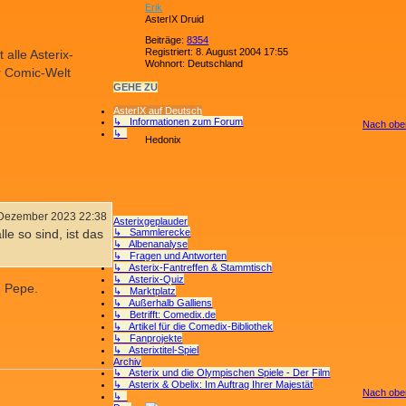
Erik
AsterIX Druid
Beiträge:
8354
Registriert:
8. August 2004 17:55
 alle Asterix-
Wohnort:
Deutschland
er Comic-Welt
GEHE ZU
AsterIX auf Deutsch
↳ Informationen zum Forum
Nach obe
↳
Hedonix
 Dezember 2023 22:38
Asterixgeplauder
↳ Sammlerecke
le so sind, ist das
↳ Albenanalyse
↳ Fragen und Antworten
↳ Asterix-Fantreffen & Stammtisch
↳ Asterix-Quiz
: Pepe.
↳ Marktplatz
↳ Außerhalb Galliens
↳ Betrifft: Comedix.de
↳ Artikel für die Comedix-Bibliothek
↳ Fanprojekte
↳ Asterixtitel-Spiel
Archiv
↳ Asterix und die Olympischen Spiele - Der Film
↳ Asterix & Obelix: Im Auftrag Ihrer Majestät
Nach obe
↳