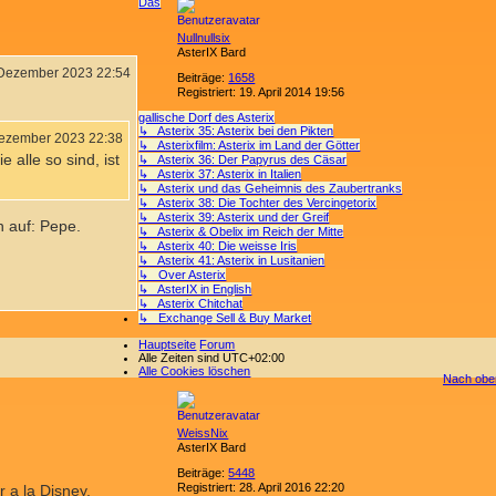
Das
Nullnullsix
AsterIX Bard
 Dezember 2023 22:54
Beiträge:
1658
Registriert:
19. April 2014 19:56
gallische Dorf des Asterix
↳ Asterix 35: Asterix bei den Pikten
Dezember 2023 22:38
↳ Asterixfilm: Asterix im Land der Götter
 alle so sind, ist
↳ Asterix 36: Der Papyrus des Cäsar
↳ Asterix 37: Asterix in Italien
↳ Asterix und das Geheimnis des Zaubertranks
↳ Asterix 38: Die Tochter des Vercingetorix
↳ Asterix 39: Asterix und der Greif
h auf: Pepe.
↳ Asterix & Obelix im Reich der Mitte
↳ Asterix 40: Die weisse Iris
↳ Asterix 41: Asterix in Lusitanien
↳ Over Asterix
↳ AsterIX in English
↳ Asterix Chitchat
↳ Exchange Sell & Buy Market
Hauptseite
Forum
Alle Zeiten sind
UTC+02:00
Alle Cookies löschen
Nach obe
WeissNix
AsterIX Bard
Beiträge:
5448
Registriert:
28. April 2016 22:20
 a la Disney,