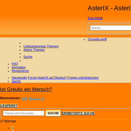
AsterIX - Aste
Zum Inhalt
Schnellzugriff
Unbeantwortete Themen
Aktive Themen
Suche
FAQ
Anmelden
Registrieren
Hauptseite
Forum
AsterIX auf Deutsch
Fragen und Antworten
Suche
Ist Greulix ein Mensch?
Moderatoren:
Erik
,
Michael_S.
GESPERRT
SUCHE
ERWEITERTE SUCHE
17 Beiträge
1