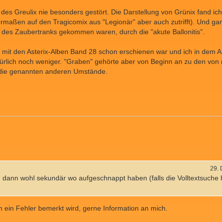
 des Greulix nie besonders gestört. Die Darstellung von Grünix fand ic
aßen auf den Tragicomix aus "Legionär" aber auch zutrifft). Und gan
tz des Zaubertranks gekommen waren, durch die "akute Ballonitis".
it den Asterix-Alben Band 28 schon erschienen war und ich in dem Alt
türlich noch weniger. "Graben" gehörte aber von Beginn an zu den von
s die genannten anderen Umstände.
29.
u dann wohl sekundär wo aufgeschnappt haben (falls die Volltextsuche 
n ein Fehler bemerkt wird, gerne Information an mich.