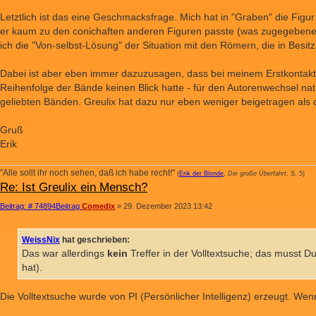
Letztlich ist das eine Geschmacksfrage. Mich hat in "Graben" die Figur
er kaum zu den conichaften anderen Figuren passte (was zugegebenerm
ich die "Von-selbst-Lösung" der Situation mit den Römern, die in Besi
Dabei ist aber eben immer dazuzusagen, dass bei meinem Erstkontakt m
Reihenfolge der Bände keinen Blick hatte - für den Autorenwechsel na
geliebten Bänden. Greulix hat dazu nur eben weniger beigetragen al
Gruß
Erik
"Alle sollt ihr noch sehen, daß ich habe recht!"
(
Erik der Blonde
,
Die große Überfahrt
, S. 5)
Re: Ist Greulix ein Mensch?
Beitrag: # 74894
Beitrag
Comedix
»
29. Dezember 2023 13:42
WeissNix
hat geschrieben:
Das war allerdings
kein
Treffer in der Volltextsuche; das musst D
hat).
Die Volltextsuche wurde von PI (Persönlicher Intelligenz) erzeugt. Wen