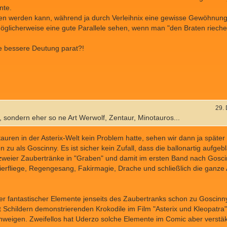
nte.
chen werden kann, während ja durch Verleihnix eine gewisse Gewöhnung
licherweise eine gute Parallele sehen, wenn man "den Braten riechen
e bessere Deutung parat?!
29.
y, sondern eher so ne Art Werwolf, Zentaur, Minotauros...
ren in der Asterix-Welt kein Problem hatte, sehen wir dann ja später 
zu als Goscinny. Es ist sicher kein Zufall, dass die ballonartig aufge
eier Zaubertränke in "Graben" und damit im ersten Band nach Goscin
ierfliege, Regengesang, Fakirmagie, Drache und schließlich die ganze A
r fantastischer Elemente jenseits des Zaubertranks schon zu Goscinn
it Schildern demonstrierenden Krokodile im Film "Asterix und Kleopatr
chweigen. Zweifellos hat Uderzo solche Elemente im Comic aber verstäk