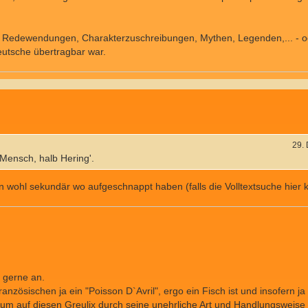
frz. Redewendungen, Charakterzuschreibungen, Mythen, Legenden,... - 
Deutsche übertragbar war.
29.
 Mensch, halb Hering'.
n wohl sekundär wo aufgeschnappt haben (falls die Volltextsuche hier 
h gerne an.
zösischen ja ein "Poisson D`Avril", ergo ein Fisch ist und insofern ja e
um auf diesen Greulix durch seine unehrliche Art und Handlungsweise 