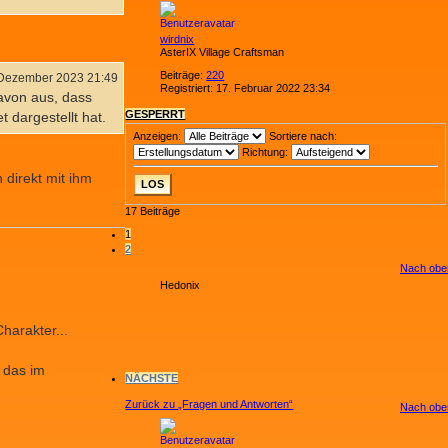
wirdnix
AsterIX Village Craftsman
Beiträge:
220
 Dezember 2023 21:49
Registriert:
17. Februar 2022 23:34
davon aus, dass
GESPERRT
 dargestellt hat.
Anzeigen:
Sortiere nach:
Richtung:
 direkt mit ihm
17 Beiträge
1
2
Nach obe
Hedonix
harakter...
 das im
NÄCHSTE
Zurück zu „Fragen und Antworten“
Nach obe