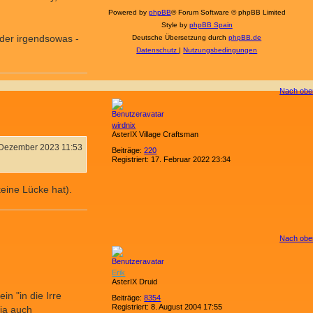
Powered by
phpBB
® Forum Software © phpBB Limited
Style by
phpBB Spain
oder irgendsowas -
Deutsche Übersetzung durch
phpBB.de
Datenschutz
|
Nutzungsbedingungen
Nach obe
wirdnix
AsterIX Village Craftsman
 Dezember 2023 11:53
Beiträge:
220
Registriert:
17. Februar 2022 23:34
keine Lücke hat).
Nach obe
Erik
AsterIX Druid
in "in die Irre
Beiträge:
8354
Registriert:
8. August 2004 17:55
ja auch