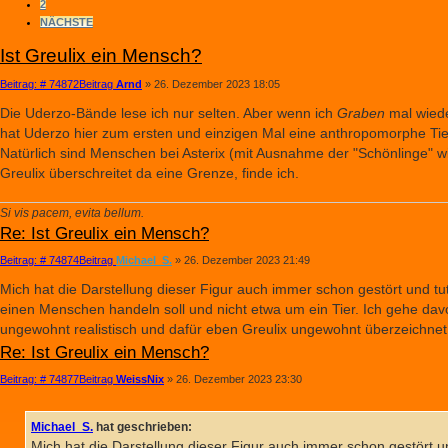
2
NÄCHSTE
Ist Greulix ein Mensch?
Beitrag: # 74872
Beitrag
Arnd
»
26. Dezember 2023 18:05
Die Uderzo-Bände lese ich nur selten. Aber wenn ich
Graben
mal wiede
hat Uderzo hier zum ersten und einzigen Mal eine anthropomorphe Tier
Natürlich sind Menschen bei Asterix (mit Ausnahme der "Schönlinge" wie
Greulix überschreitet da eine Grenze, finde ich.
Si vis pacem, evita bellum.
Re: Ist Greulix ein Mensch?
Beitrag: # 74874
Beitrag
Michael_S.
»
26. Dezember 2023 21:49
Mich hat die Darstellung dieser Figur auch immer schon gestört und tut
einen Menschen handeln soll und nicht etwa um ein Tier. Ich gehe dav
ungewohnt realistisch und dafür eben Greulix ungewohnt überzeichnet d
Re: Ist Greulix ein Mensch?
Beitrag: # 74877
Beitrag
WeissNix
»
26. Dezember 2023 23:30
Michael_S.
hat geschrieben:
Mich hat die Darstellung dieser Figur auch immer schon gestört un