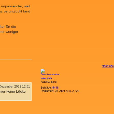
h unpassender, weil
z verunglückt fand
er für die
 mir weniger
Nach obe
WeissNix
AsterIX Bard
 Dezember 2023 12:51
Beiträge:
5448
Registriert:
28. April 2016 22:20
hier keine Lücke