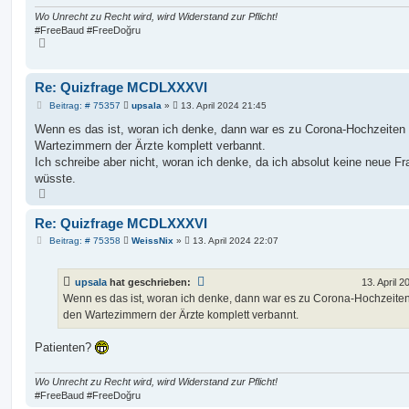
g
Wo Unrecht zu Recht wird, wird Widerstand zur Pflicht!
#FreeBaud #FreeDoğru
N
a
c
h
o
Re: Quizfrage MCDLXXXVI
b
e
B
Beitrag: # 75357
upsala
»
13. April 2024 21:45
n
e
i
Wenn es das ist, woran ich denke, dann war es zu Corona-Hochzeiten
t
Wartezimmern der Ärzte komplett verbannt.
r
a
Ich schreibe aber nicht, woran ich denke, da ich absolut keine neue Fr
g
wüsste.
N
a
c
Re: Quizfrage MCDLXXXVI
h
o
B
Beitrag: # 75358
WeissNix
»
13. April 2024 22:07
b
e
e
i
n
t
upsala
hat geschrieben:
13. April 
r
a
Wenn es das ist, woran ich denke, dann war es zu Corona-Hochzeite
g
den Wartezimmern der Ärzte komplett verbannt.
Patienten?
Wo Unrecht zu Recht wird, wird Widerstand zur Pflicht!
#FreeBaud #FreeDoğru