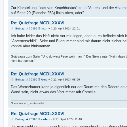
Zur Klarstellung: "das von Keuchhustus" ist in "Asterix und der Arverne
auf Seite 29 (Planche 25A) links oben, oder?
Re: Quizfrage MCDLXXXVI
B
Beitrag: # 75392
Iwan
»
20. April 2024 22:51
e
i
Ich habe leider das Heft nicht vor mir liegen, aber ja, es befindet sich i
t
"Arvernerschild". Seite und Bildnummer sind mir darum nicht sicher be
r
a
könnte aber hinkommen.
g
Gott sagte zum Stein: "Und du wirst Feuerwehrmann!" Der Stein sagte: "Nein, dazu b
nicht hart genug."
Re: Quizfrage MCDLXXXVI
B
Beitrag: # 75395
Arnd
»
21. April 2024 08:56
e
i
Das Wartezimmer kann ja eigentlich nur der Raum mit den Rädern an 
t
Wand sein, nicht etwas das Vorzimmer mit Cornelia.
r
a
g
Si vis pacem, evita bellum.
Re: Quizfrage MCDLXXXVI
B
Beitrag: # 75396
asdert
»
21. April 2024 11:40
e
i
Ja, man sieht es nur in zwei Bildern, aus unterschiedlichen Perspekti