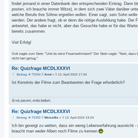
findet jemand in einer Datenbank den entsprechenden Eintrag. Dann bi
posten, ich brauche immer Witze), in dem sich zwei Väter darüber unte
welche Berufe ihre Söhne ergreifen wollen. Einer sagt, sein Sohn wolle
werden. Der andere fragt, ob er denn die nötige Ausbildung habe. Der 
antwortet, das habe er nicht, aber das Gesuchte habe er für das Wart
bereits zusammen.
Viel Erfolg!
Gott sagte zum Stein: "Und du wirst Feuerwehrmann!" Der Stein sagte: "Nein, dazu b
nicht hart genug."
Re: Quizfrage MCDLXXXVI
B
Beitrag: # 75354
Arnd
»
13. April 2024 17:34
e
i
Ist Kenntnis der Filme zum Beantworten der Frage erforderlich?
t
r
a
g
Si vis pacem, evita bellum.
Re: Quizfrage MCDLXXXVI
B
Beitrag: # 75355
WeissNix
»
13. April 2024 19:24
e
i
Ich bin geneigt zu wetten, dass ein wenig Lebenserfahrung ausreicht -
t
braucht man weder Alben noch Filme zu kennen
r
a