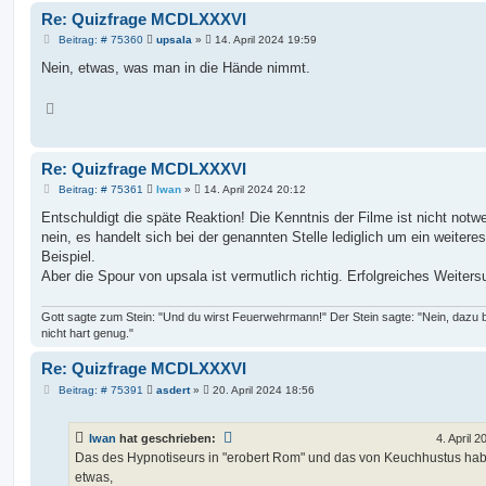
Re: Quizfrage MCDLXXXVI
B
Beitrag: # 75360
upsala
»
14. April 2024 19:59
e
i
Nein, etwas, was man in die Hände nimmt.
t
r
a
N
g
a
c
h
o
Re: Quizfrage MCDLXXXVI
b
e
B
Beitrag: # 75361
Iwan
»
14. April 2024 20:12
n
e
i
Entschuldigt die späte Reaktion! Die Kenntnis der Filme ist nicht notw
t
nein, es handelt sich bei der genannten Stelle lediglich um ein weiteres
r
a
Beispiel.
g
Aber die Spour von upsala ist vermutlich richtig. Erfolgreiches Weiter
Gott sagte zum Stein: "Und du wirst Feuerwehrmann!" Der Stein sagte: "Nein, dazu b
nicht hart genug."
Re: Quizfrage MCDLXXXVI
B
Beitrag: # 75391
asdert
»
20. April 2024 18:56
e
i
t
Iwan
hat geschrieben:
4. April 
r
a
Das des Hypnotiseurs in "erobert Rom" und das von Keuchhustus ha
g
etwas,