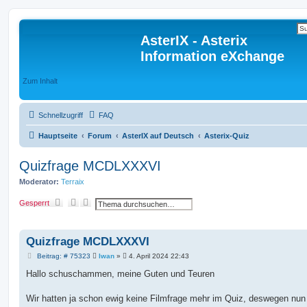
AsterIX - Asterix
Information eXchange
Zum Inhalt
Schnellzugriff
FAQ
Hauptseite
Forum
AsterIX auf Deutsch
Asterix-Quiz
Quizfrage MCDLXXXVI
Moderator:
Terraix
S
E
Gesperrt
u
r
c
w
h
e
e
i
Quizfrage MCDLXXXVI
t
e
B
Beitrag: # 75323
Iwan
»
4. April 2024 22:43
r
e
t
i
Hallo schuschammen, meine Guten und Teuren
e
t
S
r
u
a
Wir hatten ja schon ewig keine Filmfrage mehr im Quiz, deswegen nun
c
g