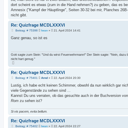
t
dort scheint es etwas (zum in die Hand nehmen?) zu geben, das es be
r
a
Amnesix ("Kampf der Häuptlinge", Seiten 30-32 bei mir, Planches 26B
g
nicht gibt.
Re: Quizfrage MCDLXXXVI
B
Beitrag: # 75398
Iwan
»
21. April 2024 14:41
e
i
Ganz genau, so ist es
t
r
a
g
Gott sagte zum Stein: "Und du wirst Feuerwehrmann!" Der Stein sagte: "Nein, dazu b
nicht hart genug."
N
a
c
Re: Quizfrage MCDLXXXVI
h
o
B
Beitrag: # 75401
Arnd
»
22. April 2024 20:30
b
e
e
n
i
Lustig, ich habe echt keinen Schimmer, obwohl da nun wirklich gar nic
t
viele Gegenstände zu sehen sind ...
r
a
Kannst Du uns verraten, ob das gesuchte auch in der Buchversion vo
g
Rom
zu sehen ist?
Si vis pacem, evita bellum.
Re: Quizfrage MCDLXXXVI
B
Beitrag: # 75402
Iwan
»
22. April 2024 22:27