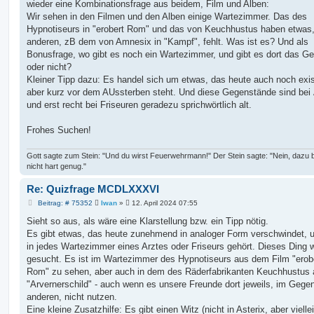
h
wieder eine Kombinationsfrage aus beidem, Film und Alben:
e
Wir sehen in den Filmen und den Alben einige Wartezimmer. Das des
Hypnotiseurs in "erobert Rom" und das von Keuchhustus haben etwas
anderen, zB dem von Amnesix in "Kampf", fehlt. Was ist es? Und als
Bonusfrage, wo gibt es noch ein Wartezimmer, und gibt es dort das G
oder nicht?
Kleiner Tipp dazu: Es handel sich um etwas, das heute auch noch exist
aber kurz vor dem AUssterben steht. Und diese Gegenstände sind bei
und erst recht bei Friseuren geradezu sprichwörtlich alt.
Frohes Suchen!
Gott sagte zum Stein: "Und du wirst Feuerwehrmann!" Der Stein sagte: "Nein, dazu b
nicht hart genug."
Re: Quizfrage MCDLXXXVI
B
Beitrag: # 75352
Iwan
»
12. April 2024 07:55
e
i
Sieht so aus, als wäre eine Klarstellung bzw. ein Tipp nötig.
t
Es gibt etwas, das heute zunehmend in analoger Form verschwindet, 
r
a
in jedes Wartezimmer eines Arztes oder Friseurs gehört. Dieses Ding w
g
gesucht. Es ist im Wartezimmer des Hypnotiseurs aus dem Film "erob
Rom" zu sehen, aber auch in dem des Räderfabrikanten Keuchhustus
"Arvernerschild" - auch wenn es unsere Freunde dort jeweils, im Gege
anderen, nicht nutzen.
Eine kleine Zusatzhilfe: Es gibt einen Witz (nicht in Asterix, aber vielle