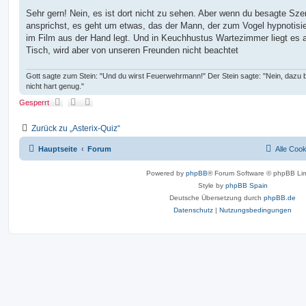
e
i
Sehr gern! Nein, es ist dort nicht zu sehen. Aber wenn du besagte Sz
t
ansprichst, es geht um etwas, das der Mann, der zum Vogel hypnotisier
r
a
im Film aus der Hand legt. Und in Keuchhustus Wartezimmer liegt es 
g
Tisch, wird aber von unseren Freunden nicht beachtet
Gott sagte zum Stein: "Und du wirst Feuerwehrmann!" Der Stein sagte: "Nein, dazu b
nicht hart genug."
Gesperrt
Zurück zu „Asterix-Quiz“
Hauptseite
Forum
Alle Coo
Powered by
phpBB
® Forum Software © phpBB Lim
Style by
phpBB Spain
Deutsche Übersetzung durch
phpBB.de
Datenschutz
|
Nutzungsbedingungen