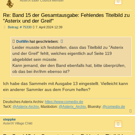
AsterIX Elder Council Member
Re: Band 15 der Gesamtausgabe: Fehlendes Titelbild zu
"Asterix und der Greif"
B
Beitrag: # 75330
7. April 2024 12:39
e
i
t
DotWin
hat geschrieben:
r
a
Leider musste ich feststellen, dass das Titelbild zu "Asterix
g
und der Greif" fehlt, welches eigentlich auf Seite 119
abgebildet sein müsste.
Kann jemand, der den Band ebenfalls hat, bitte überprüfen,
ob das bei ihr/ihm ebenso ist?
Ich habe das Sammeln mit Ausgabe 13 eingestellt. Vielleicht kann
ein anderer Sammler aus dem Forum helfen?
Deutsches Asterix Archiv:
https://www.comedix.de
TwiX:
@Asterix-Archiv
, Mastodon:
@Asterix_Archiv
, Bluesky:
@comedix.de
c
steppke
AsterIX Village Child