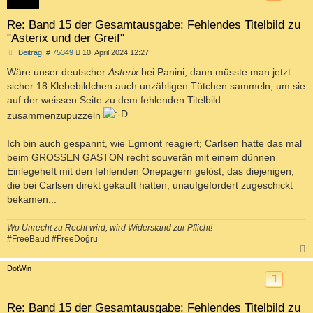
Re: Band 15 der Gesamtausgabe: Fehlendes Titelbild zu
"Asterix und der Greif"
B
Beitrag: # 75349
10. April 2024 12:27
e
i
Wäre unser deutscher
Asterix
bei Panini, dann müsste man jetzt
t
sicher 18 Klebebildchen auch unzähligen Tütchen sammeln, um sie
r
a
auf der weissen Seite zu dem fehlenden Titelbild
g
zusammenzupuzzeln
Ich bin auch gespannt, wie Egmont reagiert; Carlsen hatte das mal
beim GROSSEN GASTON recht souverän mit einem dünnen
Einlegeheft mit den fehlenden Onepagern gelöst, das diejenigen,
die bei Carlsen direkt gekauft hatten, unaufgefordert zugeschickt
bekamen...
Wo Unrecht zu Recht wird, wird Widerstand zur Pflicht!
#FreeBaud #FreeDoğru
c
DotWin
Re: Band 15 der Gesamtausgabe: Fehlendes Titelbild zu