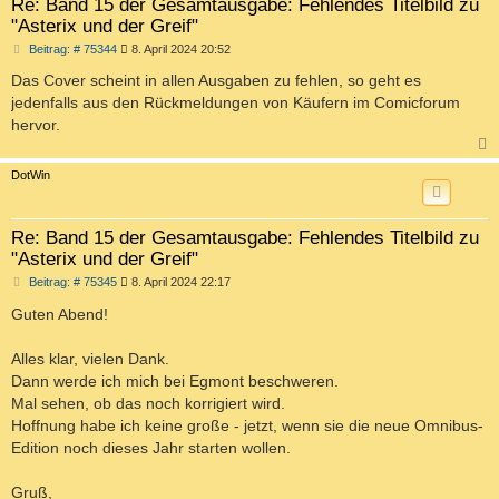
Re: Band 15 der Gesamtausgabe: Fehlendes Titelbild zu
"Asterix und der Greif"
B
Beitrag: # 75344
8. April 2024 20:52
e
i
Das Cover scheint in allen Ausgaben zu fehlen, so geht es
t
jedenfalls aus den Rückmeldungen von Käufern im Comicforum
r
a
hervor.
g
c
DotWin
Re: Band 15 der Gesamtausgabe: Fehlendes Titelbild zu
"Asterix und der Greif"
B
Beitrag: # 75345
8. April 2024 22:17
e
i
Guten Abend!
t
r
a
Alles klar, vielen Dank.
g
Dann werde ich mich bei Egmont beschweren.
Mal sehen, ob das noch korrigiert wird.
Hoffnung habe ich keine große - jetzt, wenn sie die neue Omnibus-
Edition noch dieses Jahr starten wollen.
Gruß,