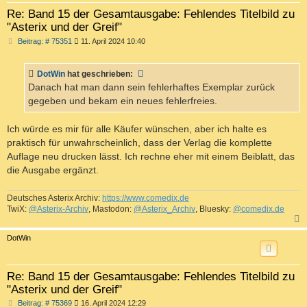
Re: Band 15 der Gesamtausgabe: Fehlendes Titelbild zu
"Asterix und der Greif"
B
Beitrag: # 75351
11. April 2024 10:40
e
i
t
DotWin
hat geschrieben:
r
a
Danach hat man dann sein fehlerhaftes Exemplar zurück
g
gegeben und bekam ein neues fehlerfreies.
Ich würde es mir für alle Käufer wünschen, aber ich halte es
praktisch für unwahrscheinlich, dass der Verlag die komplette
Auflage neu drucken lässt. Ich rechne eher mit einem Beiblatt, das
die Ausgabe ergänzt.
Deutsches Asterix Archiv:
https://www.comedix.de
TwiX:
@Asterix-Archiv
, Mastodon:
@Asterix_Archiv
, Bluesky:
@comedix.de
c
DotWin
Re: Band 15 der Gesamtausgabe: Fehlendes Titelbild zu
"Asterix und der Greif"
B
Beitrag: # 75369
16. April 2024 12:29