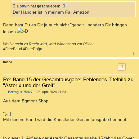
t
DotWin
hat geschrieben:
r
a
Der Händler ist in meinem Fall Amazon.
g
Dann hast Du es Dir ja auch nicht "geholt", sondern Dir bringen
lassen
Wo Unrecht zu Recht wird, wird Widerstand zur Pflicht!
#FreeBaud #FreeDoğru
c
tmsoli
Re: Band 15 der Gesamtausgabe: Fehlendes Titelbild zu
"Asterix und der Greif"
B
Beitrag: # 75427
25. April 2024 21:53
e
i
Aus dem Egmont Shop:
t
r
a
"[...]
g
Mit diesem Band wird die Kunstleder-Gesamtausgabe beendet.
In dieser 1. Auflage der Asterix Gesamtausgabe 15 fehlt das Cover