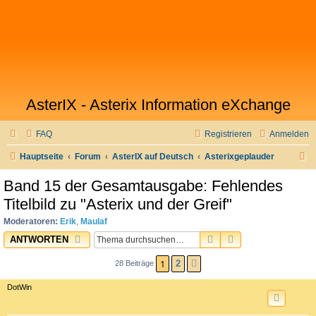
AsterIX - Asterix Information eXchange
FAQ
Registrieren
Anmelden
S
Hauptseite
Forum
AsterIX auf Deutsch
Asterixgeplauder
u
Band 15 der Gesamtausgabe: Fehlendes
c
Titelbild zu "Asterix und der Greif"
h
Moderatoren:
Erik
,
Maulaf
e
SUCHE
ERWEITERTE SU
ANTWORTEN
1
2
28 Beiträge
NÄCHSTE
DotWin