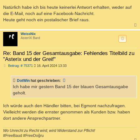
e
i
Natürlich habe ich bis heute keinerlei Antwort erhalten, weder auf
t
die E-Mail, noch auf eine Facebook-Nachricht.
r
a
Heute geht noch ein postalischer Brief raus.
g
c
WeissNix
AsterIX Bard
Re: Band 15 der Gesamtausgabe: Fehlendes Titelbild zu
"Asterix und der Greif"
B
Beitrag: # 75371
16. April 2024 13:33
e
i
t
DotWin
hat geschrieben:
r
a
Ich habe mir gestern Band 15 der blauen Gesamtausgabe
g
geholt.
Ich würde auch den Händler bitten, bei Egmont nachzufragen.
Vielleicht werden die ernster genommen als Kunden bzw. haben
dort andere Ansprechpartner.
Wo Unrecht zu Recht wird, wird Widerstand zur Pflicht!
#FreeBaud #FreeDoğru