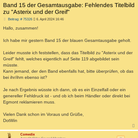
Band 15 der Gesamtausgabe: Fehlendes Titelbild
zu "Asterix und der Greif"
B
Beitrag: # 75326
6. April 2024 16:46
e
i
Hallo, zusammen!
t
r
a
Ich habe mir gestern Band 15 der blauen Gesamtausgabe geholt.
g
Leider musste ich feststellen, dass das Titelbild zu "Asterix und der
Greif" fehlt, welches eigentlich auf Seite 119 abgebildet sein
müsste.
Kann jemand, der den Band ebenfalls hat, bitte überprüfen, ob das
bei ihr/ihm ebenso ist?
Je nach Ergebnis wüsste ich dann, ob es ein Einzelfall oder ein
genereller Fehldruck ist - und ob ich beim Händler oder direkt bei
Egmont reklamieren muss.
Vielen Dank schon im Voraus und Grüße,
DotWin
c
Comedix