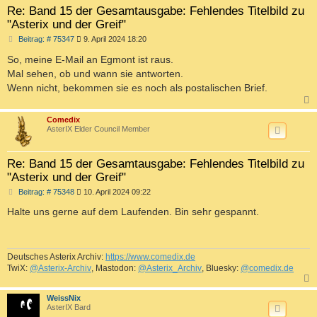
Re: Band 15 der Gesamtausgabe: Fehlendes Titelbild zu
"Asterix und der Greif"
B
Beitrag: # 75347
9. April 2024 18:20
e
i
So, meine E-Mail an Egmont ist raus.
t
Mal sehen, ob und wann sie antworten.
r
a
Wenn nicht, bekommen sie es noch als postalischen Brief.
g
c
Comedix
AsterIX Elder Council Member
Re: Band 15 der Gesamtausgabe: Fehlendes Titelbild zu
"Asterix und der Greif"
B
Beitrag: # 75348
10. April 2024 09:22
e
i
Halte uns gerne auf dem Laufenden. Bin sehr gespannt.
t
r
a
g
Deutsches Asterix Archiv:
https://www.comedix.de
TwiX:
@Asterix-Archiv
, Mastodon:
@Asterix_Archiv
, Bluesky:
@comedix.de
c
WeissNix
AsterIX Bard