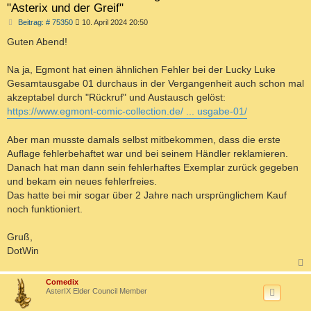
"Asterix und der Greif"
B
Beitrag: # 75350
10. April 2024 20:50
e
i
Guten Abend!
t
r
a
Na ja, Egmont hat einen ähnlichen Fehler bei der Lucky Luke
g
Gesamtausgabe 01 durchaus in der Vergangenheit auch schon mal
akzeptabel durch "Rückruf" und Austausch gelöst:
https://www.egmont-comic-collection.de/ ... usgabe-01/
Aber man musste damals selbst mitbekommen, dass die erste
Auflage fehlerbehaftet war und bei seinem Händler reklamieren.
Danach hat man dann sein fehlerhaftes Exemplar zurück gegeben
und bekam ein neues fehlerfreies.
Das hatte bei mir sogar über 2 Jahre nach ursprünglichem Kauf
noch funktioniert.
Gruß,
DotWin
c
Comedix
AsterIX Elder Council Member