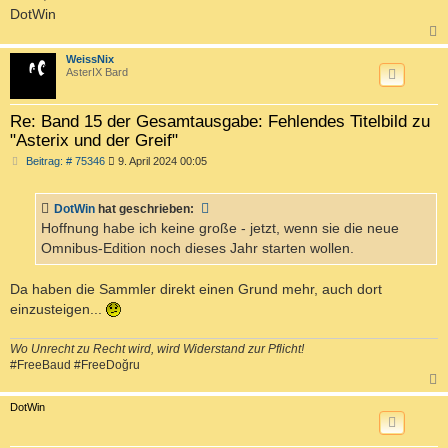
DotWin
c
WeissNix
AsterIX Bard
Re: Band 15 der Gesamtausgabe: Fehlendes Titelbild zu
"Asterix und der Greif"
B
Beitrag: # 75346
9. April 2024 00:05
e
i
t
DotWin
hat geschrieben:
r
a
Hoffnung habe ich keine große - jetzt, wenn sie die neue
g
Omnibus-Edition noch dieses Jahr starten wollen.
Da haben die Sammler direkt einen Grund mehr, auch dort
einzusteigen...
Wo Unrecht zu Recht wird, wird Widerstand zur Pflicht!
#FreeBaud #FreeDoğru
c
DotWin