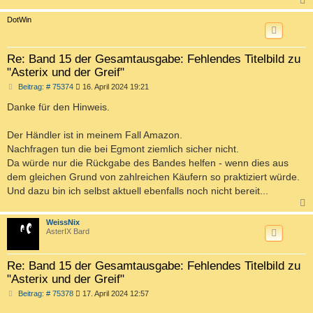
c
DotWin
Re: Band 15 der Gesamtausgabe: Fehlendes Titelbild zu
"Asterix und der Greif"
B
Beitrag: # 75374
16. April 2024 19:21
e
i
Danke für den Hinweis.
t
r
a
Der Händler ist in meinem Fall Amazon.
g
Nachfragen tun die bei Egmont ziemlich sicher nicht.
Da würde nur die Rückgabe des Bandes helfen - wenn dies aus
dem gleichen Grund von zahlreichen Käufern so praktiziert würde.
Und dazu bin ich selbst aktuell ebenfalls noch nicht bereit...
c
WeissNix
AsterIX Bard
Re: Band 15 der Gesamtausgabe: Fehlendes Titelbild zu
"Asterix und der Greif"
B
Beitrag: # 75378
17. April 2024 12:57
e
i