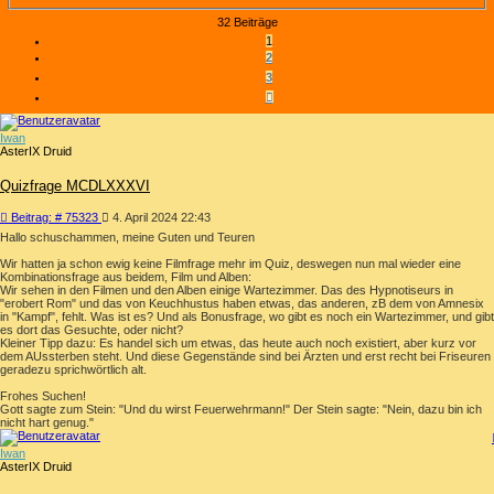
SUCHE
32 Beiträge
1
2
3
NÄCHSTE
Iwan
AsterIX Druid
Quizfrage MCDLXXXVI
Beitrag
Beitrag: # 75323
4. April 2024 22:43
Hallo schuschammen, meine Guten und Teuren
Wir hatten ja schon ewig keine Filmfrage mehr im Quiz, deswegen nun mal wieder eine
Kombinationsfrage aus beidem, Film und Alben:
Wir sehen in den Filmen und den Alben einige Wartezimmer. Das des Hypnotiseurs in
"erobert Rom" und das von Keuchhustus haben etwas, das anderen, zB dem von Amnesix
in "Kampf", fehlt. Was ist es? Und als Bonusfrage, wo gibt es noch ein Wartezimmer, und gibt
es dort das Gesuchte, oder nicht?
Kleiner Tipp dazu: Es handel sich um etwas, das heute auch noch existiert, aber kurz vor
dem AUssterben steht. Und diese Gegenstände sind bei Ärzten und erst recht bei Friseuren
geradezu sprichwörtlich alt.
Frohes Suchen!
Gott sagte zum Stein: "Und du wirst Feuerwehrmann!" Der Stein sagte: "Nein, dazu bin ich
nicht hart genug."
Iwan
AsterIX Druid