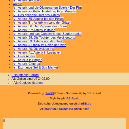
↳ Asterixtitel-Spiel
Archiv
↳ Asterix und die Olympischen Spiele - Der Film
↳ Asterix & Obelix: Im Auftrag Ihrer Majestät
↳ Das gallische Dorf des Asterix
↳ Asterix 35: Asterix bei den Pikten
↳ Asterixfilm: Asterix im Land der Götter
↳ Asterix 36: Der Papyrus des Cäsar
↳ Asterix 37: Asterix in Italien
↳ Asterix und das Geheimnis des Zaubertranks
↳ Asterix 38: Die Tochter des Vercingetorix
↳ Asterix 39: Asterix und der Greif
↳ Asterix & Obelix im Reich der Mitte
↳ Asterix 40: Die weisse Iris
↳ Asterix 41: Asterix in Lusitanien
↳ Over Asterix
↳ AsterIX in English
↳ Asterix Chitchat
↳ Exchange Sell & Buy Market
Hauptseite
Forum
Alle Zeiten sind
UTC+02:00
Alle Cookies löschen
Powered by
phpBB
® Forum Software © phpBB Limited
Style by
phpBB Spain
Deutsche Übersetzung durch
phpBB.de
Datenschutz
|
Nutzungsbedingungen