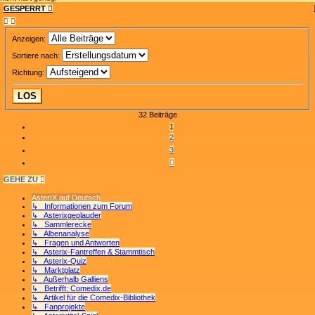
GESPERRT
Anzeigen:
Sortiere nach:
Richtung:
32 Beiträge
1
2
3
NÄCHSTE
GEHE ZU
AsterIX auf Deutsch
↳ Informationen zum Forum
↳ Asterixgeplauder
↳ Sammlerecke
↳ Albenanalyse
↳ Fragen und Antworten
↳ Asterix-Fantreffen & Stammtisch
↳ Asterix-Quiz
↳ Marktplatz
↳ Außerhalb Galliens
↳ Betrifft: Comedix.de
↳ Artikel für die Comedix-Bibliothek
↳ Fanprojekte