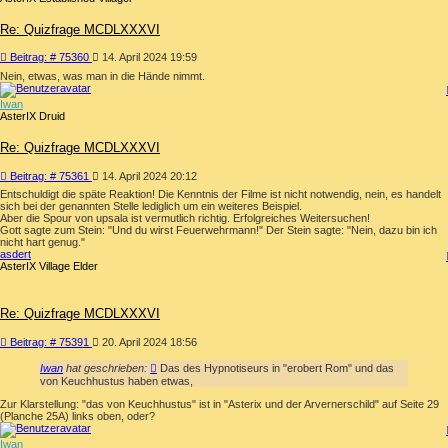
Re: Quizfrage MCDLXXXVI
Beitrag
Beitrag: # 75360
14. April 2024 19:59
Nein, etwas, was man in die Hände nimmt.
Iwan
AsterIX Druid
Re: Quizfrage MCDLXXXVI
Beitrag
Beitrag: # 75361
14. April 2024 20:12
Entschuldigt die späte Reaktion! Die Kenntnis der Filme ist nicht notwendig, nein, es handelt
sich bei der genannten Stelle lediglich um ein weiteres Beispiel.
Aber die Spour von upsala ist vermutlich richtig. Erfolgreiches Weitersuchen!
Gott sagte zum Stein: "Und du wirst Feuerwehrmann!" Der Stein sagte: "Nein, dazu bin ich
nicht hart genug."
asdert
AsterIX Village Elder
Re: Quizfrage MCDLXXXVI
Beitrag
Beitrag: # 75391
20. April 2024 18:56
Iwan
hat geschrieben:
Das des Hypnotiseurs in "erobert Rom" und das
von Keuchhustus haben etwas,
Zur Klarstellung: "das von Keuchhustus" ist in "Asterix und der Arvernerschild" auf Seite 29
(Planche 25A) links oben, oder?
Iwan