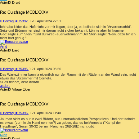
AsterIX Druid
Re: Quizfrage MCDLXXXVI
Beitrag
Beitrag: # 75392
20. April 2024 22:51
Ich habe leider das Heft nicht vor mir liegen, aber ja, es befindet sich in "Arvernerschild".
Seite und Bildnummer sind mir darum nicht sicher bekannt, könnte aber hinkommen.
Gott sagte zum Stein: "Und du wirst Feuerwehrmann!" Der Stein sagte: "Nein, dazu bin ich
nicht hart genug."
Arnd
AsterIX Bard
Re: Quizfrage MCDLXXXVI
Beitrag
Beitrag: # 75395
21. April 2024 08:56
Das Wartezimmer kann ja eigentlich nur der Raum mit den Rädern an der Wand sein, nicht
etwas das Vorzimmer mit Cornelia.
Si vis pacem, evita bellum.
asdert
AsterIX Village Elder
Re: Quizfrage MCDLXXXVI
Beitrag
Beitrag: # 75396
21. April 2024 11:40
Ja, man sieht es nur in zwei Bildern, aus unterschiedlichen Perspektiven. Und dort scheint
es etwas (zum in die Hand nehmen?) zu geben, das es bei Amnesix ("Kampf der
Häuptlinge", Seiten 30-32 bei mir, Planches 26B-28B) nicht gibt.
Iwan
AsterIX Druid