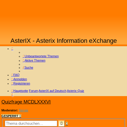
AsterIX - Asterix Information eXchange
Unbeantwortete Themen
Aktive Themen
Suche
FAQ
Anmelden
Registrieren
Hauptseite
Forum
AsterIX auf Deutsch
Asterix-Quiz
Suche
Quizfrage MCDLXXXVI
Moderator:
Terraix
GESPERRT
ERWEITERTE
SUCHE