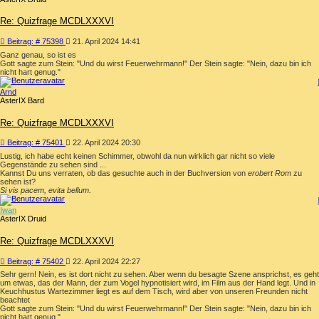
Re: Quizfrage MCDLXXXVI
Beitrag
Beitrag: # 75398
21. April 2024 14:41
Ganz genau, so ist es
Gott sagte zum Stein: "Und du wirst Feuerwehrmann!" Der Stein sagte: "Nein, dazu bin ich
nicht hart genug."
Arnd
AsterIX Bard
Re: Quizfrage MCDLXXXVI
Beitrag
Beitrag: # 75401
22. April 2024 20:30
Lustig, ich habe echt keinen Schimmer, obwohl da nun wirklich gar nicht so viele
Gegenstände zu sehen sind ...
Kannst Du uns verraten, ob das gesuchte auch in der Buchversion von
erobert Rom
zu
sehen ist?
Si vis pacem, evita bellum.
Iwan
AsterIX Druid
Re: Quizfrage MCDLXXXVI
Beitrag
Beitrag: # 75402
22. April 2024 22:27
Sehr gern! Nein, es ist dort nicht zu sehen. Aber wenn du besagte Szene ansprichst, es geht
um etwas, das der Mann, der zum Vogel hypnotisiert wird, im Film aus der Hand legt. Und in
Keuchhustus Wartezimmer liegt es auf dem Tisch, wird aber von unseren Freunden nicht
beachtet
Gott sagte zum Stein: "Und du wirst Feuerwehrmann!" Der Stein sagte: "Nein, dazu bin ich
nicht hart genug."