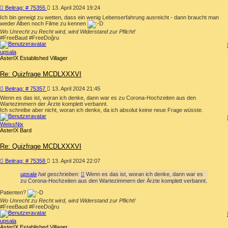
Beitrag
Beitrag: # 75355
13. April 2024 19:24
Ich bin geneigt zu wetten, dass ein wenig Lebenserfahrung ausreicht - dann braucht man
weder Alben noch Filme zu kennen
Wo Unrecht zu Recht wird, wird Widerstand zur Pflicht!
#FreeBaud #FreeDoğru
upsala
AsterIX Established Villager
Re: Quizfrage MCDLXXXVI
Beitrag
Beitrag: # 75357
13. April 2024 21:45
Wenn es das ist, woran ich denke, dann war es zu Corona-Hochzeiten aus den
Wartezimmern der Ärzte komplett verbannt.
Ich schreibe aber nicht, woran ich denke, da ich absolut keine neue Frage wüsste.
WeissNix
AsterIX Bard
Re: Quizfrage MCDLXXXVI
Beitrag
Beitrag: # 75358
13. April 2024 22:07
upsala
hat geschrieben:
Wenn es das ist, woran ich denke, dann war es
zu Corona-Hochzeiten aus den Wartezimmern der Ärzte komplett verbannt.
Patienten?
Wo Unrecht zu Recht wird, wird Widerstand zur Pflicht!
#FreeBaud #FreeDoğru
upsala
AsterIX Established Villager