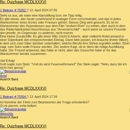
Re: Quizfrage MCDLXXXVI
Beitrag
Beitrag: # 75352
12. April 2024 07:55
Sieht so aus, als wäre eine Klarstellung bzw. ein Tipp nötig.
Es gibt etwas, das heute zunehmend in analoger Form verschwindet, und das in jedes
Wartezimmer eines Arztes oder Friseurs gehört. Dieses Ding wird gesucht. Es ist im
Wartezimmer des Hypnotiseurs aus dem Film "erobert Rom" zu sehen, aber auch in dem
des Räderfabrikanten Keuchhustus aus "Arvernerschild" - auch wenn es unsere Freunde
dort jeweils, im Gegensatz zu anderen, nicht nutzen.
Eine kleine Zusatzhilfe: Es gibt einen Witz (nicht in Asterix, aber vielleicht findet jemand in
einer Datenbank den entsprechenden Eintrag. Dann bitte posten, ich brauche immer Witze),
in dem sich zwei Väter darüber unterhalten, welche Berufe ihre Söhne ergreifen wollen. Einer
sagt, sein Sohn wolle Friseur werden. Der andere fragt, ob er denn die nötige Ausbildung
habe. Der Freund antwortet, das habe er nicht, aber das Gesuchte habe er für das
Wartezimmer bereits zusammen.
Viel Erfolg!
Gott sagte zum Stein: "Und du wirst Feuerwehrmann!" Der Stein sagte: "Nein, dazu bin ich
nicht hart genug."
Arnd
AsterIX Bard
Re: Quizfrage MCDLXXXVI
Beitrag
Beitrag: # 75354
13. April 2024 17:34
Ist Kenntnis der Filme zum Beantworten der Frage erforderlich?
Si vis pacem, evita bellum.
WeissNix
AsterIX Bard
Re: Quizfrage MCDLXXXVI