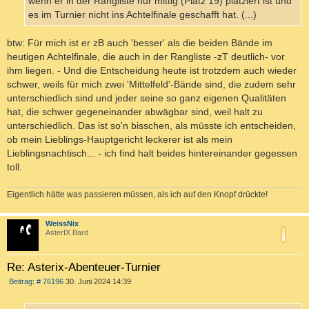
wenn er in der Rangliste nur mittig (Platz 19) platziert ist und
es im Turnier nicht ins Achtelfinale geschafft hat. (...)
btw: Für mich ist er zB auch 'besser' als die beiden Bände im
heutigen Achtelfinale, die auch in der Rangliste -zT deutlich- vor
ihm liegen. - Und die Entscheidung heute ist trotzdem auch wieder
schwer, weils für mich zwei 'Mittelfeld'-Bände sind, die zudem sehr
unterschiedlich sind und jeder seine so ganz eigenen Qualitäten
hat, die schwer gegeneinander abwägbar sind, weil halt zu
unterschiedlich. Das ist so'n bisschen, als müsste ich entscheiden,
ob mein Lieblings-Hauptgericht leckerer ist als mein
Lieblingsnachtisch... - ich find halt beides hintereinander gegessen
toll.
Eigentlich hätte was passieren müssen, als ich auf den Knopf drückte!
c
WeissNix
AsterIX Bard
Re: Asterix-Abenteuer-Turnier
B
Beitrag: # 76196
30. Juni 2024 14:39
e
i
t