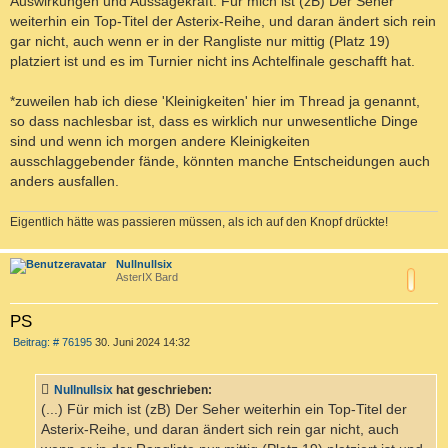
Auswirkungen und Aussagekraft. Für mich ist (zB) Der Seher
weiterhin ein Top-Titel der Asterix-Reihe, und daran ändert sich rein
gar nicht, auch wenn er in der Rangliste nur mittig (Platz 19)
platziert ist und es im Turnier nicht ins Achtelfinale geschafft hat.
*zuweilen hab ich diese 'Kleinigkeiten' hier im Thread ja genannt,
so dass nachlesbar ist, dass es wirklich nur unwesentliche Dinge
sind und wenn ich morgen andere Kleinigkeiten
ausschlaggebender fände, könnten manche Entscheidungen auch
anders ausfallen.
Eigentlich hätte was passieren müssen, als ich auf den Knopf drückte!
c
Nullnullsix
AsterIX Bard
PS
B
Beitrag: # 76195
30. Juni 2024 14:32
e
i
t
Nullnullsix
hat geschrieben:
r
a
(...) Für mich ist (zB) Der Seher weiterhin ein Top-Titel der
g
Asterix-Reihe, und daran ändert sich rein gar nicht, auch