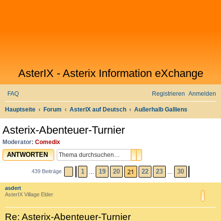
AsterIX - Asterix Information eXchange
FAQ
Registrieren
Anmelden
S
Hauptseite
Forum
AsterIX auf Deutsch
Außerhalb Galliens
u
Asterix-Abenteuer-Turnier
c
Moderator:
Comedix
h
SUCHE
ERWEITERTE SUCHE
ANTWORTEN
e
21
1
19
20
22
23
30
439 Beiträge
SEITE
VORHERIGE
21
VON
30
NÄCHST
…
…
asdert
AsterIX Village Elder
Re: Asterix-Abenteuer-Turnier