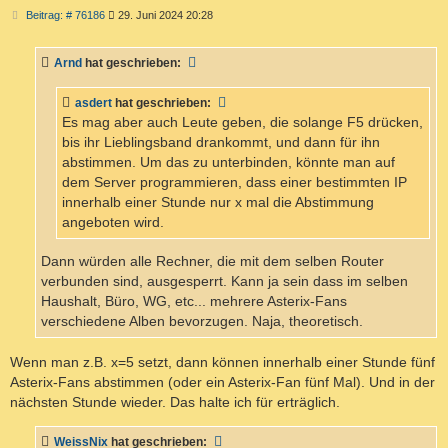
B
Beitrag: # 76186
29. Juni 2024 20:28
e
i
t
Arnd
hat geschrieben:
r
a
g
asdert
hat geschrieben:
Es mag aber auch Leute geben, die solange F5 drücken,
bis ihr Lieblingsband drankommt, und dann für ihn
abstimmen. Um das zu unterbinden, könnte man auf
dem Server programmieren, dass einer bestimmten IP
innerhalb einer Stunde nur x mal die Abstimmung
angeboten wird.
Dann würden alle Rechner, die mit dem selben Router
verbunden sind, ausgesperrt. Kann ja sein dass im selben
Haushalt, Büro, WG, etc... mehrere Asterix-Fans
verschiedene Alben bevorzugen. Naja, theoretisch.
Wenn man z.B. x=5 setzt, dann können innerhalb einer Stunde fünf
Asterix-Fans abstimmen (oder ein Asterix-Fan fünf Mal). Und in der
nächsten Stunde wieder. Das halte ich für erträglich.
WeissNix
hat geschrieben: