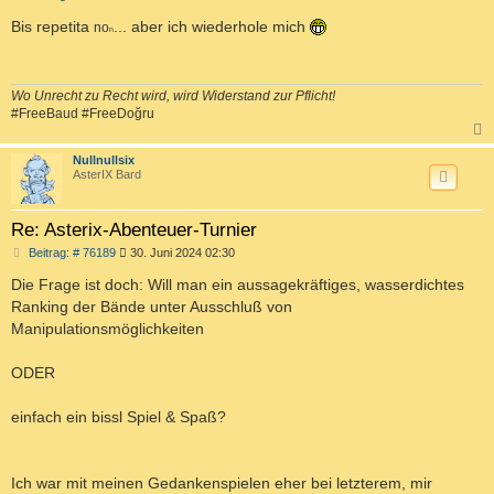
e
i
Bis repetita
... aber ich wiederhole mich
no
n
t
r
a
g
Wo Unrecht zu Recht wird, wird Widerstand zur Pflicht!
#FreeBaud #FreeDoğru
c
Nullnullsix
AsterIX Bard
Re: Asterix-Abenteuer-Turnier
B
Beitrag: # 76189
30. Juni 2024 02:30
e
i
Die Frage ist doch: Will man ein aussagekräftiges, wasserdichtes
t
Ranking der Bände unter Ausschluß von
r
a
Manipulationsmöglichkeiten
g
ODER
einfach ein bissl Spiel & Spaß?
Ich war mit meinen Gedankenspielen eher bei letzterem, mir