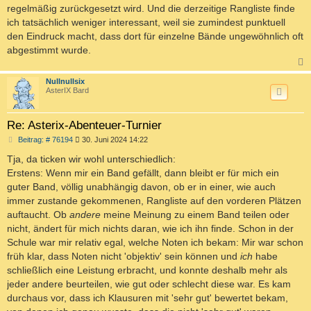
regelmäßig zurückgesetzt wird. Und die derzeitige Rangliste finde
ich tatsächlich weniger interessant, weil sie zumindest punktuell
den Eindruck macht, dass dort für einzelne Bände ungewöhnlich oft
abgestimmt wurde.
c
Nullnullsix
AsterIX Bard
Re: Asterix-Abenteuer-Turnier
B
Beitrag: # 76194
30. Juni 2024 14:22
e
i
Tja, da ticken wir wohl unterschiedlich:
t
Erstens: Wenn mir ein Band gefällt, dann bleibt er für mich ein
r
a
guter Band, völlig unabhängig davon, ob er in einer, wie auch
g
immer zustande gekommenen, Rangliste auf den vorderen Plätzen
auftaucht. Ob
andere
meine Meinung zu einem Band teilen oder
nicht, ändert für mich nichts daran, wie ich ihn finde. Schon in der
Schule war mir relativ egal, welche Noten ich bekam: Mir war schon
früh klar, dass Noten nicht 'objektiv' sein können und
ich
habe
schließlich eine Leistung erbracht, und konnte deshalb mehr als
jeder andere beurteilen, wie gut oder schlecht diese war. Es kam
durchaus vor, dass ich Klausuren mit 'sehr gut' bewertet bekam,