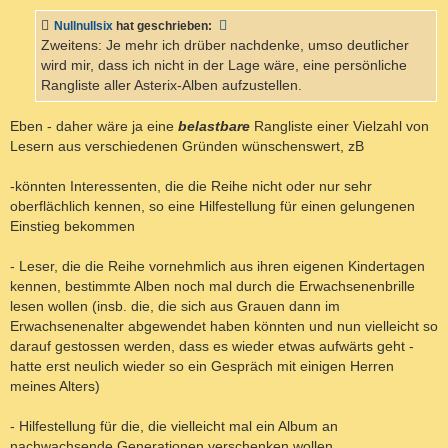
i
t
Nullnullsix
hat geschrieben:
r
a
Zweitens: Je mehr ich drüber nachdenke, umso deutlicher
g
wird mir, dass ich nicht in der Lage wäre, eine persönliche
Rangliste aller Asterix-Alben aufzustellen.
Eben - daher wäre ja eine
belastbare
Rangliste einer Vielzahl von
Lesern aus verschiedenen Gründen wünschenswert, zB
-könnten Interessenten, die die Reihe nicht oder nur sehr
oberflächlich kennen, so eine Hilfestellung für einen gelungenen
Einstieg bekommen
- Leser, die die Reihe vornehmlich aus ihren eigenen Kindertagen
kennen, bestimmte Alben noch mal durch die Erwachsenenbrille
lesen wollen (insb. die, die sich aus Grauen dann im
Erwachsenenalter abgewendet haben könnten und nun vielleicht so
darauf gestossen werden, dass es wieder etwas aufwärts geht -
hatte erst neulich wieder so ein Gespräch mit einigen Herren
meines Alters)
- Hilfestellung für die, die vielleicht mal ein Album an
nachwachsende Generationen verschenken wollen