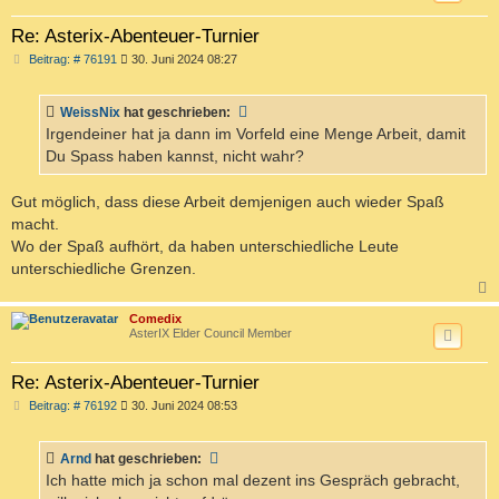
Re: Asterix-Abenteuer-Turnier
B
Beitrag: # 76191
30. Juni 2024 08:27
e
i
t
WeissNix
hat geschrieben:
r
a
Irgendeiner hat ja dann im Vorfeld eine Menge Arbeit, damit
g
Du Spass haben kannst, nicht wahr?
Gut möglich, dass diese Arbeit demjenigen auch wieder Spaß
macht.
Wo der Spaß aufhört, da haben unterschiedliche Leute
unterschiedliche Grenzen.
c
Comedix
AsterIX Elder Council Member
Re: Asterix-Abenteuer-Turnier
B
Beitrag: # 76192
30. Juni 2024 08:53
e
i
t
Arnd
hat geschrieben:
r
a
Ich hatte mich ja schon mal dezent ins Gespräch gebracht,
g