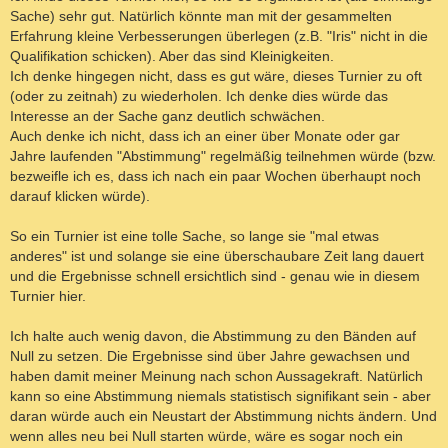
a
Sache) sehr gut. Natürlich könnte man mit der gesammelten
g
Erfahrung kleine Verbesserungen überlegen (z.B. "Iris" nicht in die
Qualifikation schicken). Aber das sind Kleinigkeiten.
Ich denke hingegen nicht, dass es gut wäre, dieses Turnier zu oft
(oder zu zeitnah) zu wiederholen. Ich denke dies würde das
Interesse an der Sache ganz deutlich schwächen.
Auch denke ich nicht, dass ich an einer über Monate oder gar
Jahre laufenden "Abstimmung" regelmäßig teilnehmen würde (bzw.
bezweifle ich es, dass ich nach ein paar Wochen überhaupt noch
darauf klicken würde).
So ein Turnier ist eine tolle Sache, so lange sie "mal etwas
anderes" ist und solange sie eine überschaubare Zeit lang dauert
und die Ergebnisse schnell ersichtlich sind - genau wie in diesem
Turnier hier.
Ich halte auch wenig davon, die Abstimmung zu den Bänden auf
Null zu setzen. Die Ergebnisse sind über Jahre gewachsen und
haben damit meiner Meinung nach schon Aussagekraft. Natürlich
kann so eine Abstimmung niemals statistisch signifikant sein - aber
daran würde auch ein Neustart der Abstimmung nichts ändern. Und
wenn alles neu bei Null starten würde, wäre es sogar noch ein