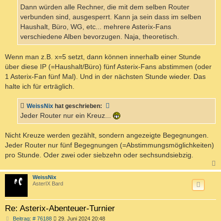
Dann würden alle Rechner, die mit dem selben Router
verbunden sind, ausgesperrt. Kann ja sein dass im selben
Haushalt, Büro, WG, etc... mehrere Asterix-Fans
verschiedene Alben bevorzugen. Naja, theoretisch.
Wenn man z.B. x=5 setzt, dann können innerhalb einer Stunde
über diese IP (=Haushalt/Büro) fünf Asterix-Fans abstimmen (oder
1 Asterix-Fan fünf Mal). Und in der nächsten Stunde wieder. Das
halte ich für erträglich.
WeissNix
hat geschrieben:
Jeder Router nur ein Kreuz...
Nicht Kreuze werden gezählt, sondern angezeigte Begegnungen.
Jeder Router nur fünf Begegnungen (=Abstimmungsmöglichkeiten)
pro Stunde. Oder zwei oder siebzehn oder sechsundsiebzig.
c
WeissNix
AsterIX Bard
Re: Asterix-Abenteuer-Turnier
B
Beitrag: # 76188
29. Juni 2024 20:48