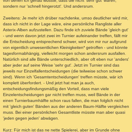
von denen ich genau wusste, dass die nicht 'sehr gut' waren,
sondern nur 'schnell hingerotzt'. Und andersrum.
Zweitens: Je mehr ich drüber nachdenke, umso deutlicher wird mir,
dass ich nicht in der Lage wäre, eine persönliche Rangliste aller
Asterix-Alben aufzustellen. Dazu finde ich zuviele Bände 'gleich gut'
- und wenn davon jetzt zwei im Turnier aufeinander treffen, fällt mir
die Entscheidung entsprechend schwer, wird von mir nur aufgrund
von eigentlich unwesentlichen Kleinigkeiten* getroffen - und könnte
tagesformabhängig, vielleicht morgen schon andersrum ausfallen.
Natürlich sind alle Bände unterschiedlich, aber oft eben nur 'anders'
aber jeder auf seine Weise 'sehr gut'. Jetzt im Turnier sind das
jeweils nur Einzelfallentscheidungen (die teilweise schon schwer
sind). Wenn ich 'Gesamtentscheidungen' treffen müsste, wär ich
komplett überfordert. - Und jetzt hat man ja auch,
entscheidungsfindungsmäßig den Vorteil, dass man viele
Einzelentscheidungen gar nicht treffen muss, weil Bände in der
einen Turnierbaumhälfte schon raus fallen, die man folglich nicht
mit 'gleich guten' Bänden aus der anderen Baum-Hälfte vergleichen
muss. Bei einer persönlichen Gesamtliste müsste man aber quasi
'jeden gegen jeden' abwägen.
Kurz: Für mich ist das ne nette Spielerei, aber im Grunde ohne