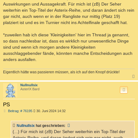
Auswirkungen und Aussagekraft. Für mich ist (zB) Der Seher
weiterhin ein Top-Titel der Asterix-Reihe, und daran ändert sich rein
gar nicht, auch wenn er in der Rangliste nur mittig (Platz 19)
platziert ist und es im Turnier nicht ins Achtelfinale geschafft hat.
*zuweilen hab ich diese 'Kleinigkeiten' hier im Thread ja genannt,
so dass nachlesbar ist, dass es wirklich nur unwesentliche Dinge
sind und wenn ich morgen andere Kleinigkeiten
ausschlaggebender fände, könnten manche Entscheidungen auch
anders ausfallen.
Eigentlich hätte was passieren müssen, als ich auf den Knopf drückte!
c
Nullnullsix
AsterIX Bard
PS
B
Beitrag: # 76195
30. Juni 2024 14:32
e
i
t
Nullnullsix
hat geschrieben:
r
a
(...) Für mich ist (zB) Der Seher weiterhin ein Top-Titel der
g
Asterix-Reihe, und daran ändert sich rein gar nicht, auch