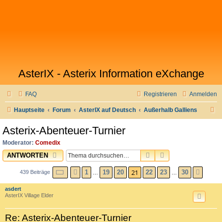
AsterIX - Asterix Information eXchange
FAQ
Registrieren
Anmelden
S
Hauptseite
Forum
AsterIX auf Deutsch
Außerhalb Galliens
u
Asterix-Abenteuer-Turnier
c
Moderator:
Comedix
h
SUCHE
ERWEITERTE SU
ANTWORTEN
e
SEITE
21
VON
30
21
1
19
20
22
23
30
439 Beiträge
VORHERIGE
NÄCH
…
…
asdert
AsterIX Village Elder
Re: Asterix-Abenteuer-Turnier