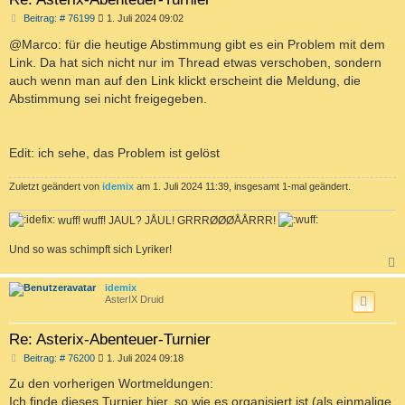
B
Beitrag: # 76199
1. Juli 2024 09:02
e
i
@Marco: für die heutige Abstimmung gibt es ein Problem mit dem
t
Link. Da hat sich nicht nur im Thread etwas verschoben, sondern
r
a
auch wenn man auf den Link klickt erscheint die Meldung, die
g
Abstimmung sei nicht freigegeben.
Edit: ich sehe, das Problem ist gelöst
Zuletzt geändert von
idemix
am 1. Juli 2024 11:39, insgesamt 1-mal geändert.
wuff! wuff! JAUL? JÅUL! GRRRØØØÅÅRRR!
Und so was schimpft sich Lyriker!
c
idemix
AsterIX Druid
Re: Asterix-Abenteuer-Turnier
B
Beitrag: # 76200
1. Juli 2024 09:18
e
i
Zu den vorherigen Wortmeldungen:
t
Ich finde dieses Turnier hier, so wie es organisiert ist (als einmalige
r