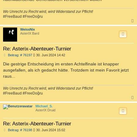
Wo Unrecht zu Recht wird, wird Widerstand zur Pflicht!
#FreeBaud #FreeDoğru
c
WeissNix
AsterIX Bard
Re: Asterix-Abenteuer-Turnier
B
Beitrag: # 76197
30. Juni 2024 14:42
e
i
Die gestrige Entscheidung im ersten Achtelfinale ist knapper
t
ausgefallen, als ich gedacht hätte. Trotzdem ist mein Favorit jetzt
r
a
raus...
g
Wo Unrecht zu Recht wird, wird Widerstand zur Pflicht!
#FreeBaud #FreeDoğru
c
Michael_S.
AsterIX Druid
Re: Asterix-Abenteuer-Turnier
B
Beitrag: # 76198
30. Juni 2024 15:02
e