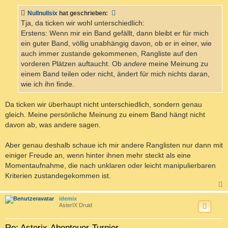
i
t
Nullnullsix
hat geschrieben:
r
a
Tja, da ticken wir wohl unterschiedlich:
g
Erstens: Wenn mir ein Band gefällt, dann bleibt er für mich
ein guter Band, völlig unabhängig davon, ob er in einer, wie
auch immer zustande gekommenen, Rangliste auf den
vorderen Plätzen auftaucht. Ob
andere
meine Meinung zu
einem Band teilen oder nicht, ändert für mich nichts daran,
wie ich ihn finde.
Da ticken wir überhaupt nicht unterschiedlich, sondern genau
gleich. Meine persönliche Meinung zu einem Band hängt nicht
davon ab, was andere sagen.
Aber genau deshalb schaue ich mir andere Ranglisten nur dann mit
einiger Freude an, wenn hinter ihnen mehr steckt als eine
Momentaufnahme, die nach unklaren oder leicht manipulierbaren
Kriterien zustandegekommen ist.
c
idemix
AsterIX Druid
Re: Asterix-Abenteuer-Turnier