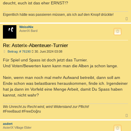
deucht, euch ist das eher ERNST!?
Eigentlich hätte was passieren müssen, als ich auf den Knopf drückte!
c
WeissNix
AsterIX Bard
Re: Asterix-Abenteuer-Turnier
B
Beitrag: # 76190
30. Juni 2024 03:08
e
i
Für Spiel und Spass ist doch jetzt das Turnier.
t
Und Voten/Bewerten kann kann man die Alben ja schon lange.
r
a
g
Nein, wenn man noch mal mehr Aufwand betreibt, dann soll am
Ende schon was belastbares herauskommen, finde ich. Irgendeiner
hat ja dann im Vorfeld eine Menge Arbeit, damit Du Spass haben
kannst, nicht wahr?
Wo Unrecht zu Recht wird, wird Widerstand zur Pflicht!
#FreeBaud #FreeDoğru
c
asdert
AsterIX Village Elder