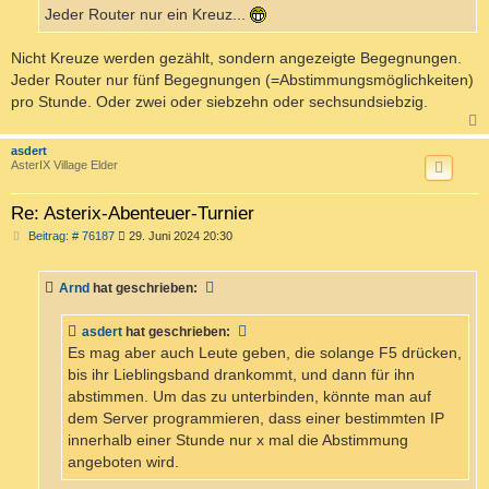
Jeder Router nur ein Kreuz...
Nicht Kreuze werden gezählt, sondern angezeigte Begegnungen.
Jeder Router nur fünf Begegnungen (=Abstimmungsmöglichkeiten)
pro Stunde. Oder zwei oder siebzehn oder sechsundsiebzig.
c
asdert
AsterIX Village Elder
Re: Asterix-Abenteuer-Turnier
B
Beitrag: # 76187
29. Juni 2024 20:30
e
i
t
Arnd
hat geschrieben:
r
a
g
asdert
hat geschrieben:
Es mag aber auch Leute geben, die solange F5 drücken,
bis ihr Lieblingsband drankommt, und dann für ihn
abstimmen. Um das zu unterbinden, könnte man auf
dem Server programmieren, dass einer bestimmten IP
innerhalb einer Stunde nur x mal die Abstimmung
angeboten wird.