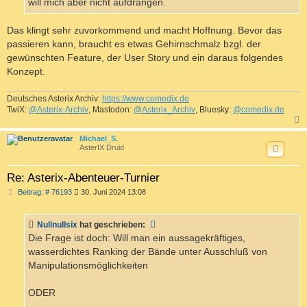
will mich aber nicht aufdrängen.
Das klingt sehr zuvorkommend und macht Hoffnung. Bevor das
passieren kann, braucht es etwas Gehirnschmalz bzgl. der
gewünschten Feature, der User Story und ein daraus folgendes
Konzept.
Deutsches Asterix Archiv:
https://www.comedix.de
TwiX:
@Asterix-Archiv
, Mastodon:
@Asterix_Archiv
, Bluesky:
@comedix.de
c
Michael_S.
AsterIX Druid
Re: Asterix-Abenteuer-Turnier
B
Beitrag: # 76193
30. Juni 2024 13:08
e
i
t
Nullnullsix
hat geschrieben:
r
a
Die Frage ist doch: Will man ein aussagekräftiges,
g
wasserdichtes Ranking der Bände unter Ausschluß von
Manipulationsmöglichkeiten
ODER