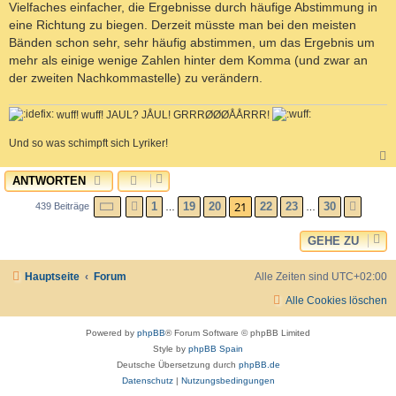
Vielfaches einfacher, die Ergebnisse durch häufige Abstimmung in
eine Richtung zu biegen. Derzeit müsste man bei den meisten
Bänden schon sehr, sehr häufig abstimmen, um das Ergebnis um
mehr als einige wenige Zahlen hinter dem Komma (und zwar an
der zweiten Nachkommastelle) zu verändern.
wuff! wuff! JAUL? JÅUL! GRRRØØØÅÅRRR!
Und so was schimpft sich Lyriker!
ANTWORTEN
c
SEITE
21
VON
30
21
1
19
20
22
23
30
439 Beiträge
VORHERIGE
NÄCH
…
…
GEHE ZU
Hauptseite
Forum
Alle Zeiten sind
UTC+02:00
Alle Cookies löschen
Powered by
phpBB
® Forum Software © phpBB Limited
Style by
phpBB Spain
Deutsche Übersetzung durch
phpBB.de
Datenschutz
|
Nutzungsbedingungen