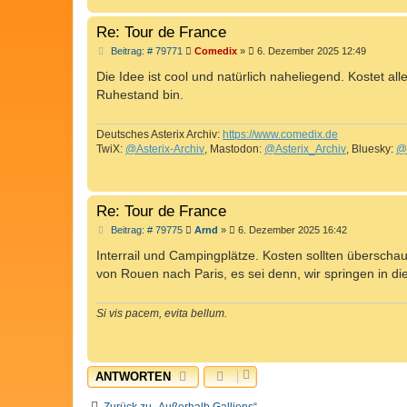
Re: Tour de France
B
Beitrag: # 79771
Comedix
»
6. Dezember 2025 12:49
e
i
Die Idee ist cool und natürlich naheliegend. Kostet all
t
Ruhestand bin.
r
a
g
Deutsches Asterix Archiv:
https://www.comedix.de
TwiX:
@Asterix-Archiv
, Mastodon:
@Asterix_Archiv
, Bluesky:
@
Re: Tour de France
B
Beitrag: # 79775
Arnd
»
6. Dezember 2025 16:42
e
i
Interrail und Campingplätze. Kosten sollten überscha
t
von Rouen nach Paris, es sei denn, wir springen in die
r
a
g
Si vis pacem, evita bellum.
ANTWORTEN
Zurück zu „Außerhalb Galliens“