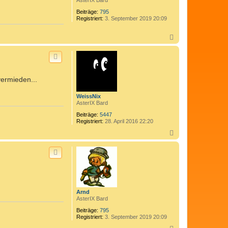
AsterIX Bard
Beiträge:
795
Registriert:
3. September 2019 20:09
N
a
c
h
o
b
vermieden...
e
n
WeissNix
AsterIX Bard
Beiträge:
5447
Registriert:
28. April 2016 22:20
N
a
c
h
o
b
e
n
Arnd
AsterIX Bard
Beiträge:
795
Registriert:
3. September 2019 20:09