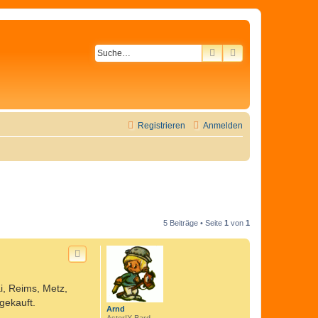
SUCHE
ERWEITERTE SU
Registrieren
Anmelden
5 Beiträge • Seite
1
von
1
i, Reims, Metz,
gekauft.
Arnd