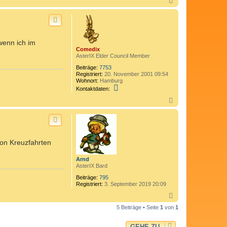
N
a
c
h
o
b
wenn ich im
e
Comedix
n
AsterIX Elder Council Member
Beiträge:
7753
Registriert:
20. November 2001 09:54
Wohnort:
Hamburg
K
Kontaktdaten:
o
n
N
t
a
a
c
k
h
t
o
d
b
a
von Kreuzfahrten
e
t
n
e
Arnd
n
AsterIX Bard
v
o
Beiträge:
795
n
Registriert:
3. September 2019 20:09
C
o
N
m
a
e
5 Beiträge • Seite
1
von
1
c
d
h
i
o
x
GEHE ZU