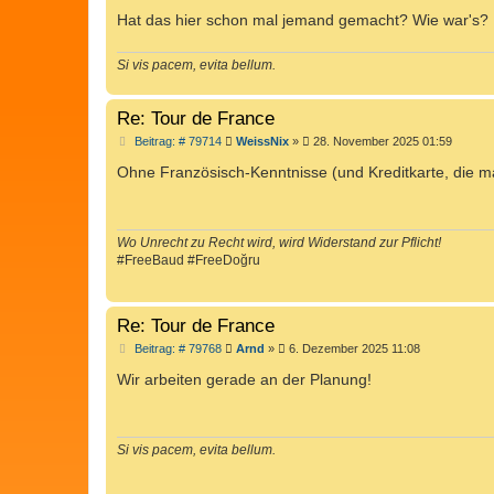
g
Hat das hier schon mal jemand gemacht? Wie war's?
Si vis pacem, evita bellum.
Re: Tour de France
B
Beitrag: # 79714
WeissNix
»
28. November 2025 01:59
e
i
Ohne Französisch-Kenntnisse (und Kreditkarte, die m
t
r
a
g
Wo Unrecht zu Recht wird, wird Widerstand zur Pflicht!
#FreeBaud #FreeDoğru
Re: Tour de France
B
Beitrag: # 79768
Arnd
»
6. Dezember 2025 11:08
e
i
Wir arbeiten gerade an der Planung!
t
r
a
g
Si vis pacem, evita bellum.