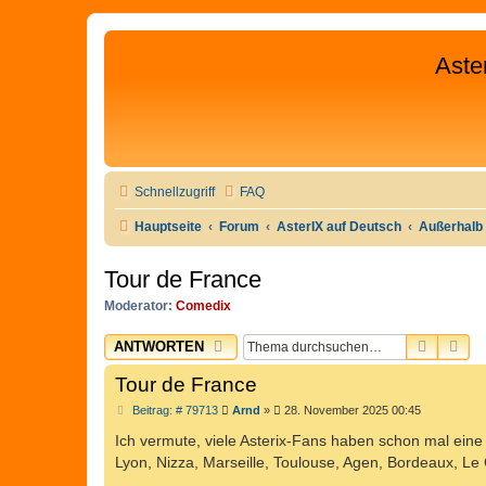
Aste
Schnellzugriff
FAQ
Hauptseite
Forum
AsterIX auf Deutsch
Außerhalb 
Tour de France
Moderator:
Comedix
SUCHE
ER
ANTWORTEN
Tour de France
B
Beitrag: # 79713
Arnd
»
28. November 2025 00:45
e
i
Ich vermute, viele Asterix-Fans haben schon mal ein
t
Lyon, Nizza, Marseille, Toulouse, Agen, Bordeaux, Le
r
a