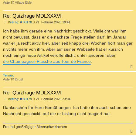
AsterIX Village Elder
Re: Quizfrage MDLXXXVI
B
Beitrag: # 80178
21. Februar 2026 19:41
e
i
Ich habe ihm gerade eine Nachricht geschickt. Vielleicht war ihm
t
nicht bewusst, dass er die nächste Frage stellen darf. Im Januar
r
a
war er ja recht aktiv hier, aber seit knapp drei Wochen hört man gar
g
nivchts mehr von ihm. Aber auf seiner Webseite hat er kürzlich
noch einige neue Artikel veröffentlicht, unter anderem über
die Champagner-Flasche aus Tour de France
.
c
Terraix
AsterIX Druid
Re: Quizfrage MDLXXXVI
B
Beitrag: # 80179
21. Februar 2026 23:04
e
i
Dankeschön für Eure Bemühungen. Ich hatte ihm auch schon eine
t
Nachricht geschickt, auf die er bislang nicht reagiert hat.
r
a
g
Freund großzügiger Meerschweinchen