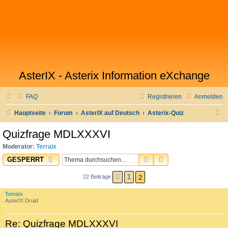
AsterIX - Asterix Information eXchange
FAQ
Registrieren
Anmelden
S
Hauptseite
Forum
AsterIX auf Deutsch
Asterix-Quiz
u
Quizfrage MDLXXXVI
c
Moderator:
Terraix
h
SUCHE
ERWEITERTE SUC
GESPERRT
e
2
1
22 Beiträge
VORHERIGE
Terraix
AsterIX Druid
Re: Quizfrage MDLXXXVI