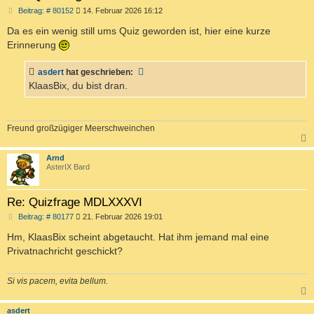
B
Beitrag: # 80152
14. Februar 2026 16:12
e
i
Da es ein wenig still ums Quiz geworden ist, hier eine kurze
t
Erinnerung
r
a
g
asdert
hat geschrieben:
KlaasBix, du bist dran.
Freund großzügiger Meerschweinchen
c
Arnd
AsterIX Bard
Re: Quizfrage MDLXXXVI
B
Beitrag: # 80177
21. Februar 2026 19:01
e
i
Hm, KlaasBix scheint abgetaucht. Hat ihm jemand mal eine
t
Privatnachricht geschickt?
r
a
g
Si vis pacem, evita bellum.
c
asdert