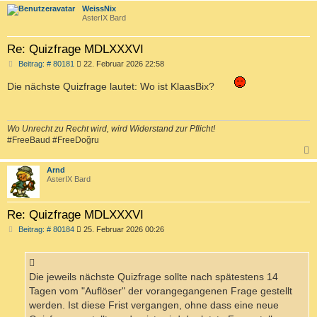
c
WeissNix
AsterIX Bard
Re: Quizfrage MDLXXXVI
B
Beitrag: # 80181
22. Februar 2026 22:58
e
i
Die nächste Quizfrage lautet: Wo ist KlaasBix?
t
r
a
g
Wo Unrecht zu Recht wird, wird Widerstand zur Pflicht!
#FreeBaud #FreeDoğru
c
Arnd
AsterIX Bard
Re: Quizfrage MDLXXXVI
B
Beitrag: # 80184
25. Februar 2026 00:26
e
i
t
r
a
Die jeweils nächste Quizfrage sollte nach spätestens 14
g
Tagen vom "Auflöser" der vorangegangenen Frage gestellt
werden. Ist diese Frist vergangen, ohne dass eine neue