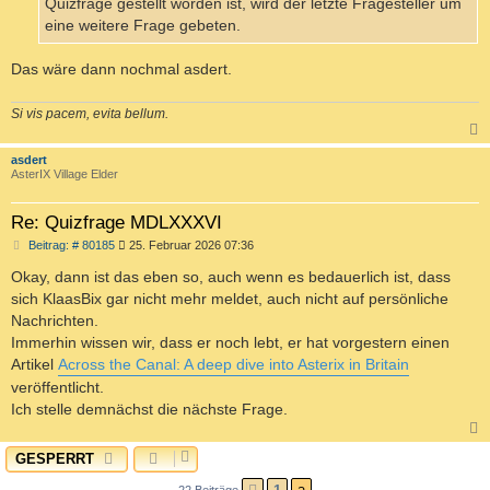
Quizfrage gestellt worden ist, wird der letzte Fragesteller um
eine weitere Frage gebeten.
Das wäre dann nochmal asdert.
Si vis pacem, evita bellum.
c
asdert
AsterIX Village Elder
Re: Quizfrage MDLXXXVI
B
Beitrag: # 80185
25. Februar 2026 07:36
e
i
Okay, dann ist das eben so, auch wenn es bedauerlich ist, dass
t
sich KlaasBix gar nicht mehr meldet, auch nicht auf persönliche
r
a
Nachrichten.
g
Immerhin wissen wir, dass er noch lebt, er hat vorgestern einen
Artikel
Across the Canal: A deep dive into Asterix in Britain
veröffentlicht.
Ich stelle demnächst die nächste Frage.
GESPERRT
c
22 Beiträge