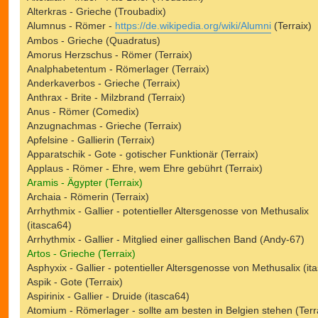
Alterkras - Grieche (Troubadix)
Alumnus - Römer -
https://de.wikipedia.org/wiki/Alumni
(Terraix)
Ambos - Grieche (Quadratus)
Amorus Herzschus - Römer (Terraix)
Analphabetentum - Römerlager (Terraix)
Anderkaverbos - Grieche (Terraix)
Anthrax - Brite - Milzbrand (Terraix)
Anus - Römer (Comedix)
Anzugnachmas - Grieche (Terraix)
Apfelsine - Gallierin (Terraix)
Apparatschik - Gote - gotischer Funktionär (Terraix)
Applaus - Römer - Ehre, wem Ehre gebührt (Terraix)
Aramis - Ägypter (Terraix)
Archaia - Römerin (Terraix)
Arrhythmix - Gallier - potentieller Altersgenosse von Methusalix
(itasca64)
Arrhythmix - Gallier - Mitglied einer gallischen Band (Andy-67)
Artos - Grieche (Terraix)
Asphyxix - Gallier - potentieller Altersgenosse von Methusalix (it
Aspik - Gote (Terraix)
Aspirinix - Gallier - Druide (itasca64)
Atomium - Römerlager - sollte am besten in Belgien stehen (Terr