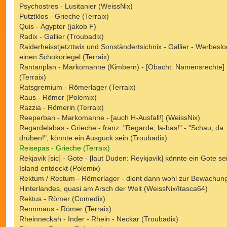
Psychostres - Lusitanier (WeissNix)
Putztklos - Grieche (Terraix)
Quis - Ägypter (jakob F)
Radix - Gallier (Troubadix)
Raiderheisstjetzttwix und Sonständertsichnix - Gallier - Werbeslo
einen Schokoriegel (Terraix)
Rantanplan - Markomanne (Kimbern) - [Obacht: Namensrechte]
(Terraix)
Ratsgremium - Römerlager (Terraix)
Raus - Römer (Polemix)
Razzia - Römerin (Terraix)
Reeperban - Markomanne - [auch H-Ausfall!] (WeissNix)
Regardelabas - Grieche - franz. "Regarde, la-bas!" - "Schau, da
drüben!", könnte ein Ausguck sein (Troubadix)
Reisepas - Grieche (Terraix)
Rekjavik [sic] - Gote - [laut Duden: Reykjavik] könnte ein Gote se
Island entdeckt (Polemix)
Rektum / Rectum - Römerlager - dient dann wohl zur Bewachun
Hinterlandes, quasi am Arsch der Welt (WeissNix/Itasca64)
Rektus - Römer (Comedix)
Rennmaus - Römer (Terraix)
Rheinneckah - Inder - Rhein - Neckar (Troubadix)