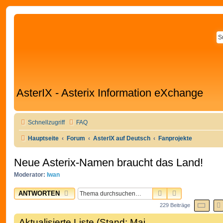
AsterIX - Asterix Information eXchange
Schnellzugriff
FAQ
Hauptseite
Forum
AsterIX auf Deutsch
Fanprojekte
Neue Asterix-Namen braucht das Land!
Moderator:
Iwan
SUCHE
ERWEITERTE
ANTWORTEN
SEI
229 Beiträge
Aktualisierte Liste (Stand: Mai