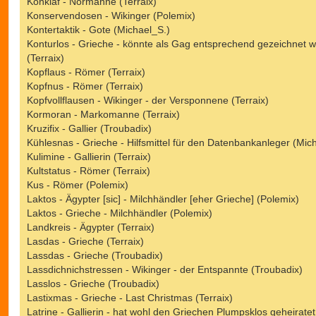
Konklaf - Normanne (Terraix)
Konservendosen - Wikinger (Polemix)
Kontertaktik - Gote (Michael_S.)
Konturlos - Grieche - könnte als Gag entsprechend gezeichnet 
(Terraix)
Kopflaus - Römer (Terraix)
Kopfnus - Römer (Terraix)
Kopfvollflausen - Wikinger - der Versponnene (Terraix)
Kormoran - Markomanne (Terraix)
Kruzifix - Gallier (Troubadix)
Kühlesnas - Grieche - Hilfsmittel für den Datenbankanleger (Mic
Kulimine - Gallierin (Terraix)
Kultstatus - Römer (Terraix)
Kus - Römer (Polemix)
Laktos - Ägypter [sic] - Milchhändler [eher Grieche] (Polemix)
Laktos - Grieche - Milchhändler (Polemix)
Landkreis - Ägypter (Terraix)
Lasdas - Grieche (Terraix)
Lassdas - Grieche (Troubadix)
Lassdichnichstressen - Wikinger - der Entspannte (Troubadix)
Lasslos - Grieche (Troubadix)
Lastixmas - Grieche - Last Christmas (Terraix)
Latrine - Gallierin - hat wohl den Griechen Plumpsklos geheiratet