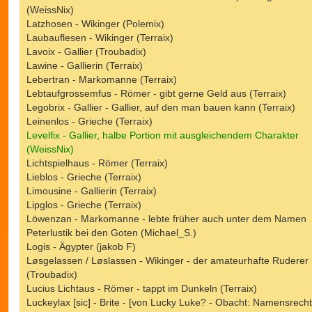
(WeissNix)
Latzhosen - Wikinger (Polemix)
Laubauflesen - Wikinger (Terraix)
Lavoix - Gallier (Troubadix)
Lawine - Gallierin (Terraix)
Lebertran - Markomanne (Terraix)
Lebtaufgrossemfus - Römer - gibt gerne Geld aus (Terraix)
Legobrix - Gallier - Gallier, auf den man bauen kann (Terraix)
Leinenlos - Grieche (Terraix)
Levelfix - Gallier, halbe Portion mit ausgleichendem Charakter
(WeissNix)
Lichtspielhaus - Römer (Terraix)
Lieblos - Grieche (Terraix)
Limousine - Gallierin (Terraix)
Lipglos - Grieche (Terraix)
Löwenzan - Markomanne - lebte früher auch unter dem Namen
Peterlustik bei den Goten (Michael_S.)
Logis - Ägypter (jakob F)
Løsgelassen / Løslassen - Wikinger - der amateurhafte Ruderer
(Troubadix)
Lucius Lichtaus - Römer - tappt im Dunkeln (Terraix)
Luckeylax [sic] - Brite - [von Lucky Luke? - Obacht: Namensrecht