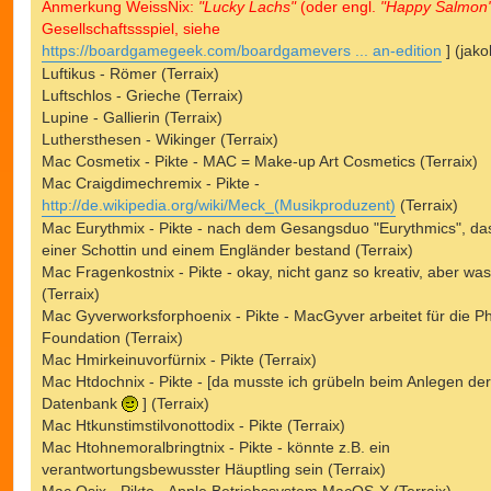
Anmerkung WeissNix:
"Lucky Lachs"
(oder engl.
"Happy Salmon
Gesellschaftssspiel, siehe
https://boardgamegeek.com/boardgamevers ... an-edition
] (jako
Luftikus - Römer (Terraix)
Luftschlos - Grieche (Terraix)
Lupine - Gallierin (Terraix)
Luthersthesen - Wikinger (Terraix)
Mac Cosmetix - Pikte - MAC = Make-up Art Cosmetics (Terraix)
Mac Craigdimechremix - Pikte -
http://de.wikipedia.org/wiki/Meck_(Musikproduzent)
(Terraix)
Mac Eurythmix - Pikte - nach dem Gesangsduo "Eurythmics", da
einer Schottin und einem Engländer bestand (Terraix)
Mac Fragenkostnix - Pikte - okay, nicht ganz so kreativ, aber was
(Terraix)
Mac Gyverworksforphoenix - Pikte - MacGyver arbeitet für die P
Foundation (Terraix)
Mac Hmirkeinuvorfürnix - Pikte (Terraix)
Mac Htdochnix - Pikte - [da musste ich grübeln beim Anlegen der
Datenbank
] (Terraix)
Mac Htkunstimstilvonottodix - Pikte (Terraix)
Mac Htohnemoralbringtnix - Pikte - könnte z.B. ein
verantwortungsbewusster Häuptling sein (Terraix)
Mac Osix - Pikte - Apple Betriebssystem MacOS-X (Terraix)