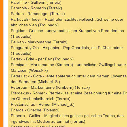
Paraffine - Gallierin (Terraix)
Paranoia - Römerin (Terraix)
Parfum - Römerlager (Terraix)
Parhuvah - Inder - Paarhufer, züchtet vielleucht Schweine oder
ähnliches Vieh (Troubadix)
Pegidas - Grieche - unsympathischer Kumpel von Fremdenhas
(Troubadix)
Pelikan - Markomanne (Terraix)
Pepguard y Ola - Hispanier - Pep Guardiola, ein Fußballtrainer
(Troubadix)
Perfax - Brite - per Fax (Troubadix)
Persipan - Markomanne (Kimbern) - unehelicher Zwillingsbruder
Marzipan (WeissNix)
Peterlustik - Gote - lebte späterauch unter dem Namen Löwenza
den Sarmaten (Michael_S.)
Peterpan - Markomanne (Kimbern) (Terraix)
Pferdekus - Römer - Pferdekuss ist eine Bezeichnung für eine Pr
im Oberschenkelbereich (Terraix)
Pfostenschus - Römer (Michael_S.)
Pharos - Grieche (Polemix)
Phoenix - Gallier - Mitglied eines gotisch-gallisches Teams, das
irgendwas mit Medien zu tun hat (Terraix)
Photovoltaik - Gote (WeissNix)