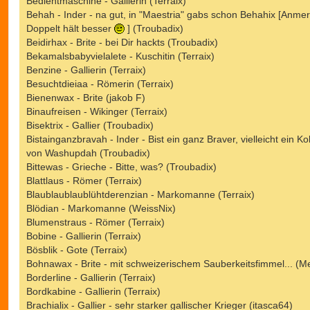
Bedientmaschine - Gallierin (Terraix)
Behah - Inder - na gut, in "Maestria" gabs schon Behahix [Anme
Doppelt hält besser
] (Troubadix)
Beidirhax - Brite - bei Dir hackts (Troubadix)
Bekamalsbabyvielalete - Kuschitin (Terraix)
Benzine - Gallierin (Terraix)
Besuchtdieiaa - Römerin (Terraix)
Bienenwax - Brite (jakob F)
Binaufreisen - Wikinger (Terraix)
Bisektrix - Gallier (Troubadix)
Bistainganzbravah - Inder - Bist ein ganz Braver, vielleicht ein Ko
von Washupdah (Troubadix)
Bittewas - Grieche - Bitte, was? (Troubadix)
Blattlaus - Römer (Terraix)
Blaublaublaublühtderenzian - Markomanne (Terraix)
Blödian - Markomanne (WeissNix)
Blumenstraus - Römer (Terraix)
Bobine - Gallierin (Terraix)
Bösblik - Gote (Terraix)
Bohnawax - Brite - mit schweizerischem Sauberkeitsfimmel... (Me
Borderline - Gallierin (Terraix)
Bordkabine - Gallierin (Terraix)
Brachialix - Gallier - sehr starker gallischer Krieger (itasca64)