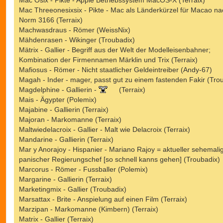
Mac Threeonesixsix - Pikte - Mac als Länderkürzel für Macao na
Norm 3166 (Terraix)
Machwasdraus - Römer (WeissNix)
Mähdenrasen - Wikinger (Troubadix)
Mätrix - Gallier - Begriff aus der Welt der Modelleisenbahner;
Kombination der Firmennamen Märklin und Trix (Terraix)
Mafiosus - Römer - Nicht staatlicher Geldeintreiber (Andy-67)
Magah - Inder - mager, passt gut zu einem fastenden Fakir (Tro
Magdelphine - Gallierin -
(Terraix)
Mais - Ägypter (Polemix)
Majabine - Gallierin (Terraix)
Majoran - Markomanne (Terraix)
Maltwiedelacroix - Gallier - Malt wie Delacroix (Terraix)
Mandarine - Gallierin (Terraix)
Mar y Anorajoy - Hispanier - Mariano Rajoy = aktueller sehemali
panischer Regierungschef [so schnell kanns gehen] (Troubadix)
Marcorus - Römer - Fussballer (Polemix)
Margarine - Gallierin (Terraix)
Marketingmix - Gallier (Troubadix)
Marsattax - Brite - Anspielung auf einen Film (Terraix)
Marzipan - Markomanne (Kimbern) (Terraix)
Matrix - Gallier (Terraix)