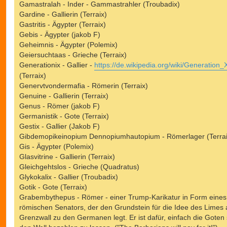
Gamastralah - Inder - Gammastrahler (Troubadix)
Gardine - Gallierin (Terraix)
Gastritis - Ägypter (Terraix)
Gebis - Ägypter (jakob F)
Geheimnis - Ägypter (Polemix)
Geiersuchtaas - Grieche (Terraix)
Generationix - Gallier -
https://de.wikipedia.org/wiki/Generation_
(Terraix)
Genervtvondermafia - Römerin (Terraix)
Genuine - Gallierin (Terraix)
Genus - Römer (jakob F)
Germanistik - Gote (Terraix)
Gestix - Gallier (Jakob F)
Gibdemopikeinopium Dennopiumhautopium - Römerlager (Terrai
Gis - Ägypter (Polemix)
Glasvitrine - Gallierin (Terraix)
Gleichgehtslos - Grieche (Quadratus)
Glykokalix - Gallier (Troubadix)
Gotik - Gote (Terraix)
Grabembythepus - Römer - einer Trump-Karikatur in Form eines
römischen Senators, der den Grundstein für die Idee des Limes 
Grenzwall zu den Germanen legt. Er ist dafür, einfach die Goten 