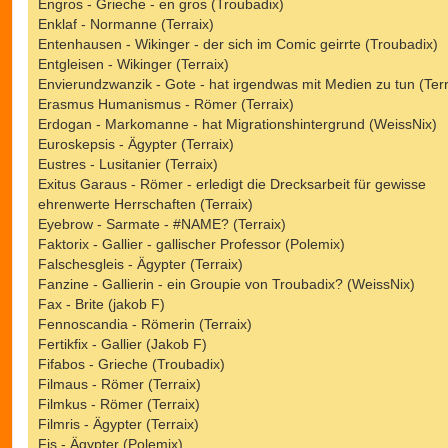
Engros - Grieche - en gros (Troubadix)
Enklaf - Normanne (Terraix)
Entenhausen - Wikinger - der sich im Comic geirrte (Troubadix)
Entgleisen - Wikinger (Terraix)
Envierundzwanzik - Gote - hat irgendwas mit Medien zu tun (Terr
Erasmus Humanismus - Römer (Terraix)
Erdogan - Markomanne - hat Migrationshintergrund (WeissNix)
Euroskepsis - Ägypter (Terraix)
Eustres - Lusitanier (Terraix)
Exitus Garaus - Römer - erledigt die Drecksarbeit für gewisse
ehrenwerte Herrschaften (Terraix)
Eyebrow - Sarmate - #NAME? (Terraix)
Faktorix - Gallier - gallischer Professor (Polemix)
Falschesgleis - Ägypter (Terraix)
Fanzine - Gallierin - ein Groupie von Troubadix? (WeissNix)
Fax - Brite (jakob F)
Fennoscandia - Römerin (Terraix)
Fertikfix - Gallier (Jakob F)
Fifabos - Grieche (Troubadix)
Filmaus - Römer (Terraix)
Filmkus - Römer (Terraix)
Filmris - Ägypter (Terraix)
Fis - Ägypter (Polemix)