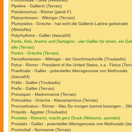
Pipeline - Gallierin (Terraix)
Pistolenschus - Römer (jakob F)
Platzamtresen - Wikinger (Terraix)
Plumpsklos - Grieche - hat wohl die Gallierin Latrine geheiratet
(WeissNix)
Polyrhythmix - Gallier (itasca64)
Portix, Artix, Aramix und Dartagnix - vier Gallier für einen, ein Gall
alle (Terraix)
Portos - Grieche (Terraix)
Pørzellantassen - Wikinger - der Geschmackvolle (Troubadix)
Potus - Römer - President of the United States, s.a.: Flotus (Terr
Praefinalix - Gallier - potentieller Altersgenosse von Methusalix
(itasca64)
Präfix - Gallier (Troubadix)
Prefix - Gallier (Terraix)
Pressspan - Markomanne (Terraix)
Primusklas - Grieche - Klassenprimus (Terraix)
Procrastinatus - Römer - Was Du morgen kannst besorgen... (We
Propolis - Ägypter (Troubadix)
Prostata - Römerin, macht gern Druck (Weissnix, spontan)
Prostatix - Gallier - potentieller Altersgenosse von Methusalix (it
Provinzkaf - Normanne (Terraix)