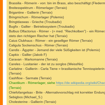
Brassilia - Römerin - von: bin im Brass, also beschäftigt (Fleder
Breitesspektrum - Römerlager (Terraix)
Brigantine - Gallierin (Terraix)
Bringmichum - Römerlager (Polemix)
Bringtdaswas - Grieche (Troubadix)
Bugfix - Gallier - Betriebssystem (Troubadix)
Bulbus Olfactorius - Römer - (= med. "Riechkolben") - ein Römer
stets den richtigen Riecher hat (Terraix)
Caius Clubhaus - Römer - ein geselliger Römer (Terraix)
Caligula Sockenschus - Römer (Terraix)
Candis - Ägypter - Jemand der viele Süßigkeiten ist (Polemix)
Capkix - Gallier (Jakob F)
Caravan - Markomanne (Terraix)
Careles - Lusitanier - der ist zu sorglos (WeissNix)
Carlatine - Gallierin - Carla Tiene = brasilianische Tennisspielerin
(Terraix)
Cashflow - Sarmate (Terraix)
Chaotikum - Römerlager, siehe
https://de.wikipedia.org/wiki/Cha
(Terraix)
Chiefofangelsax - Brite - Alternativvorschlag mit korrekter Endung
Sebigbos (Michael_S.)
Cholesterine - Gallierin (Terraix)