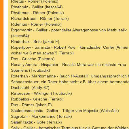
Rhetus - Römer (Polemix)
Rhythmix - Gallier (itasca64)
Rhythmus - Römer (Polemix)
Richardstraus - Römer (Terraix)
Ridemus - Römer (Polemix)
Rigormortix - Gallier - potentieller Altersgenosse von Methusalix
(itasca64)
Rinderhax - Brite (jakob F)
Ropertpow - Sarmate - Robert Pow = kanadischer Curler [Anmer
woher weiß man sowas?] (Terraix)
Ros - Grieche (Polemix)
Rosal y Amera - Hispanier - Rosalia Mera war die reichste Frau
Spaniens (Troubadix)
Roterhan - Markomanne - [auch H-Ausfall!] Umgangssprachlich f
Schadensfeuer; ein Roter Hahn steht z.B. über einem bernnend
Dachstuhl. (Andy-67)
Røterosen - Wikinger (Troubadix)
Rubbellos - Grieche (Terraix)
Rus - Römer (jakob F)
Säuledesmajestix - Gallier - Träger von Majestix (WeissNix)
Sagrotan - Markomanne (Terraix)
Salamitaktik - Gote (Terraix)
Salix - Gallier - botanischer Terminus für die Gattung der Weiden