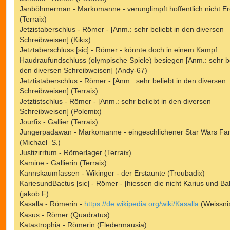
Janböhmerman - Markomanne - verunglimpft hoffentlich nicht E
(Terraix)
Jetzistaberschlus - Römer - [Anm.: sehr beliebt in den diversen
Schreibweisen] (Kikix)
Jetztaberschluss [sic] - Römer - könnte doch in einem Kampf
Haudraufundschluss (olympische Spiele) besiegen [Anm.: sehr be
den diversen Schreibweisen] (Andy-67)
Jetztistaberschlus - Römer - [Anm.: sehr beliebt in den diversen
Schreibweisen] (Terraix)
Jetztistschlus - Römer - [Anm.: sehr beliebt in den diversen
Schreibweisen] (Polemix)
Jourfix - Gallier (Terraix)
Jungerpadawan - Markomanne - eingeschlichener Star Wars Fa
(Michael_S.)
Justizirrtum - Römerlager (Terraix)
Kamine - Gallierin (Terraix)
Kannskaumfassen - Wikinger - der Erstaunte (Troubadix)
KariesundBactus [sic] - Römer - [hiessen die nicht Karius und Ba
(jakob F)
Kasalla - Römerin -
https://de.wikipedia.org/wiki/Kasalla
(Weissni
Kasus - Römer (Quadratus)
Katastrophia - Römerin (Fledermausia)