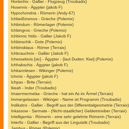
Hortenhix - Gallier - Flugzeug (Troubadix)
Hosenris - Ägypter (jakob F)
Hypochondria - Römerin (Andy-67)
Ichbeißinsmos - Grieche (Polemix)
Ichbindum - Römerlager (Polemix)
Ichbingros - Grieche (Polemix)
Ichbinnic htdix - Gallier (Jakob F)
Ichbinschik - Gote (Polemix)
Ichbinsklaus - Römer (Terraix)
Ichbrauchnix - Gallier (Jakob F)
Ichessekivis [sic] - Ägypter - [laut Duden: Kiwi] (Polemix)
Ichhabschis - Ägypter (jakob F)
Ichkannlesen - Wikinger (Polemix)
Ichmis - Ägypter (jakob F)
Ichpax - Brite (Terraix)
Ikeah - Inder (Troubadix)
Imaermermelas - Grieche - hat ein As im Ärmel (Terraix)
Immergelassen - Wikinger - Name ist Programm (Troubadix)
Indikatrix - Gallier - Begriff aus der Differentialgeometrie (Terraix)
Inkassow - Sarmate - (Nicht-staatlicher) Geldeintreiber (Terraix)
Intelligentia - Römerin - eine sehr gelehrte Römerin (Terraix)
Interfix - Gallier - Begriff aus der Linguistik (Troubadix)
Jambus - Römer (Polemix)