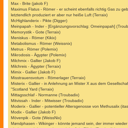
Max - Brite (jakob F)
Maximus Flatus - Römer - er scheint ebenfalls richtig Gas zu ge
letztendlich produziert er aber nur heiße Luft (Terraix)
McHighlanderix - Pikte (Digger)
Meinpapah - Inder - [Ergänzungsvorschlag: Omeinpapah] (Troub
Memorystik - Gote (Terraix)
Meniskus - Römer (Kikix)
Metabolismus - Römer (Weissnix)
Metrus - Römer (Polemix)
Mikrodosis - Ägypter (Polemix)
Milchmix - Gallier (Jakob F)
Milchreis - Ägypter (Terraix)
Mimix - Gallier (Jakob F)
Misstrauensvotum - Römerlager (Terraix)
Misterix - Gallier - in Anlehnung an Mister X aus dem Gesellschaf
"Scotland Yard (Terraix)
Mittagsschlaf - Normanne (Troubadix)
Mitvissah - Inder - Mitwisser (Troubadix)
Moderix - Gallier - potentieller Altersgenosse von Methusalix (ita
Modix - Gallier (Jakob F)
Mövenpik - Gote (WeissNix)
Møndphasen - Wikinger - könnte jemand sein, der immer wieder