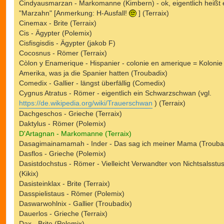
Cindyausmarzan - Markomanne (Kimbern) - ok, eigentlich heißt 
"Marzahn" [Anmerkung: H-Ausfall!
] (Terraix)
Cinemax - Brite (Terraix)
Cis - Ägypter (Polemix)
Cisfisgisdis - Ägypter (jakob F)
Cocosnus - Römer (Terraix)
Còlon y Enamerique - Hispanier - colonie en amerique = Kolonie 
Amerika, was ja die Spanier hatten (Troubadix)
Comedix - Gallier - längst überfällig (Comedix)
Cygnus Atratus - Römer - eigentlich ein Schwarzschwan (vgl.
https://de.wikipedia.org/wiki/Trauerschwan
) (Terraix)
Dachgeschos - Grieche (Terraix)
Daktylus - Römer (Polemix)
D'Artagnan - Markomanne (Terraix)
Dasagimainamamah - Inder - Das sag ich meiner Mama (Trouba
Dasflos - Grieche (Polemix)
Dasistdochstus - Römer - Vielleicht Verwandter von Nichtsalsstu
(Kikix)
Dasisteinklax - Brite (Terraix)
Dasspielistaus - Römer (Polemix)
Daswarwohlnix - Gallier (Troubadix)
Dauerlos - Grieche (Terraix)
Dax - Brite (Polemix)