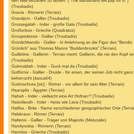
den Wall bezahlen zu lassen. ("The Barbarians will pay for it!")
(Troubadix)
Gracia - Römerin (Terraix)
Grandprix - Gallier (Troubadix)
Grossegalah - Inder - große Gala (Troubadix)
Großerbos - Grieche (Quadratus)
Groupedessix - Gallier (Troubadix)
Grünlichbendix - Gallier - In Anlehnung an die Figur des "Bendix
Grünlich" aus Thomas Manns "Buddenbrooks" (Terraix)
Guillotine - Gallierin - Terraix meint: Gallierin, die nie den Kopf ver
(Troubadix)
Gukmaldah - Inder - Guck mal da (Troubadix)
Gutfürnix - Gallier - Druide - für einen, der seinen Job nicht ganz
beherrscht (itasca64)
Gutimschuss [sic] - Römer - vor allem für sein Alter (Terraix)
Haarsplis - Ägypter (Terraix)
Hahah - Inder - vielleicht eine Art Hofnarr? (Troubadix)
Haisvilavah - Inder - heiss wie Lava (Troubadix)
Halifax - Brite - Name verschiedener geographischer Orte (Terrai
Halskraus - Römer (Terraix)
Haltenix - Gallier - Träger von Majestix (Metusalix)
Handynokia - Römerin (Terraix)
Harmlos - Grieche (Troubadix)