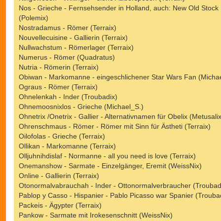
Nos - Grieche - Fernsehsender in Holland, auch: New Old Stock
(Polemix)
Nostradamus - Römer (Terraix)
Nouvellecuisine - Gallierin (Terraix)
Nullwachstum - Römerlager (Terraix)
Numerus - Römer (Quadratus)
Nutria - Römerin (Terraix)
Obiwan - Markomanne - eingeschlichener Star Wars Fan (Michae
Ograus - Römer (Terraix)
Ohnelenkah - Inder (Troubadix)
Ohnemoosnixlos - Grieche (Michael_S.)
Ohnetrix /Onetrix - Gallier - Alternativnamen für Obelix (Metusalix
Ohrenschmaus - Römer - Römer mit Sinn für Ästheti (Terraix)
Oilofolas - Grieche (Terraix)
Ollikan - Markomanne (Terraix)
Olljuhnihdislaf - Normanne - all you need is love (Terraix)
Onemanshow - Sarmate - Einzelgänger, Eremit (WeissNix)
Online - Gallierin (Terraix)
Otonormalvabrauchah - Inder - Ottonormalverbraucher (Troubad
Pablop y Casso - Hispanier - Pablo Picasso war Spanier (Trouba
Packeis - Ägypter (Terraix)
Pankow - Sarmate mit Irokesenschnitt (WeissNix)