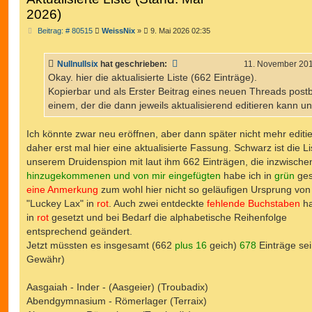
2026)
B
Beitrag: # 80515
WeissNix
»
9. Mai 2026 02:35
e
i
t
Nullnullsix
hat geschrieben:
11. November 201
r
a
Okay. hier die aktualisierte Liste (662 Einträge).
g
Kopierbar und als Erster Beitrag eines neuen Threads post
einem, der die dann jeweils aktualisierend editieren kann und
Ich könnte zwar neu eröffnen, aber dann später nicht mehr editi
daher erst mal hier eine aktualisierte Fassung. Schwarz ist die L
unserem Druidenspion mit laut ihm 662 Einträgen, die inzwische
hinzugekommenen und von mir eingefügten
habe ich in
grün
ges
eine Anmerkung
zum wohl hier nicht so geläufigen Ursprung von
"Luckey Lax" in
rot
. Auch zwei entdeckte
fehlende Buchstaben
ha
in
rot
gesetzt und bei Bedarf die alphabetische Reihenfolge
entsprechend geändert.
Jetzt müssten es insgesamt (662
plus 16
geich)
678
Einträge se
Gewähr)
Aasgaiah - Inder - (Aasgeier) (Troubadix)
Abendgymnasium - Römerlager (Terraix)