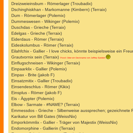
Dreizweieinsbum - Römerlager (Troubadix)
Dschinghiskhan - Markomanne (Kimbern) (Terraix)
Dum - Römerlager (Polemix)
Dummeswesen - Wikinger (Polemix)
Duschdas - Grieche (Terraix)
Edelgas - Grieche (Terraix)
Eiderdaus - Römer (Terraix)
Eideskolumbus - Römer (Terraix)
Eilahfchix - Gallier - I love chicks, könnte beispielsweise ein Fre
Grautvornix sein (Terraix)
Pssst: Oder ein Deckname von Jeffrey Epstein
Einflugschneisen - Wikinger (Terraix)
Einpaarklix - Gallier (Polemix)
Einpax - Brite (jakob F)
Einsatzmitix - Gallier (Troubadix)
Einsendeschlus - Römer (Kikix)
Einsplus - Römer (jakob F)
Eis - Ägypter (Polemix)
Elbow - Sarmate - #NAME? (Terraix)
Emmessdos - Grieche - Silbenweise aussprechen; gezeichnete 
Karikatur von Bill Gates (WeissNix)
Emporkömmlix - Gallier - Träger von Majestix (WeissNix)
Endomorphine - Gallierin (Terraix)