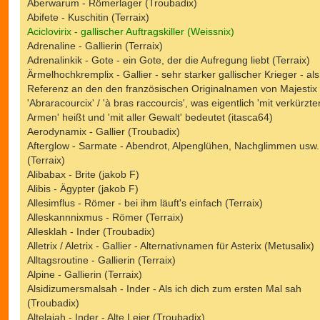
Aberwarum - Römerlager (Troubadix)
Abifete - Kuschitin (Terraix)
Aciclovirix - gallischer Auftragskiller (Weissnix)
Adrenaline - Gallierin (Terraix)
Adrenalinkik - Gote - ein Gote, der die Aufregung liebt (Terraix)
Ärmelhochkremplix - Gallier - sehr starker gallischer Krieger - als
Referenz an den den französischen Originalnamen von Majestix
'Abraracourcix' / 'à bras raccourcis', was eigentlich 'mit verkürzte
Armen' heißt und 'mit aller Gewalt' bedeutet (itasca64)
Aerodynamix - Gallier (Troubadix)
Afterglow - Sarmate - Abendrot, Alpenglühen, Nachglimmen usw.
(Terraix)
Alibabax - Brite (jakob F)
Alibis - Ägypter (jakob F)
Allesimflus - Römer - bei ihm läuft's einfach (Terraix)
Alleskannnixmus - Römer (Terraix)
Allesklah - Inder (Troubadix)
Alletrix / Aletrix - Gallier - Alternativnamen für Asterix (Metusalix)
Alltagsroutine - Gallierin (Terraix)
Alpine - Gallierin (Terraix)
Alsidizumersmalsah - Inder - Als ich dich zum ersten Mal sah
(Troubadix)
Altelaiah - Inder - Alte Leier (Troubadix)