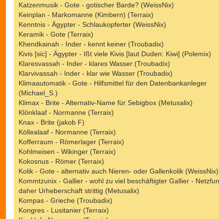
Katzenmusik - Gote - gotischer Barde? (WeissNix)
Keinplan - Markomanne (Kimbern) (Terraix)
Kenntnis - Ägypter - Schlaukopferter (WeissNix)
Keramik - Gote (Terraix)
Khendkainah - Inder - kennt keiner (Troubadix)
Kivis [sic] - Ägypter - Ißt viele Kivis [laut Duden: Kiwi] (Polemix)
Klaresvassah - Inder - klares Wasser (Troubadix)
Klarvivassah - Inder - klar wie Wasser (Troubadix)
Klimaautomatik - Gote - Hilfsmittel für den Datenbankanleger
(Michael_S.)
Klimax - Brite - Alternativ-Name für Sebigbox (Metusalix)
Klönklaaf - Normanne (Terraix)
Knax - Brite (jakob F)
Köllealaaf - Normanne (Terraix)
Kofferraum - Römerlager (Terraix)
Kohlmeisen - Wikinger (Terraix)
Kokosnus - Römer (Terraix)
Kolik - Gote - alternativ auch Nieren- oder Gallenkolik (WeissNix)
Kommtzunix - Gallier - wohl zu viel beschäftigter Gallier - Netzfu
daher Urheberschaft strittig (Metusalix)
Kompas - Grieche (Troubadix)
Kongres - Lusitanier (Terraix)