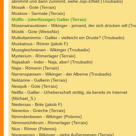
abnimmt und dann zunimmt, siehe Jojo-Effekt (Troubadix)
Mosaik - Gote (Terraix)
Moskow - Sarmate (Terraix)
Müllfix - (überflüssiger) Gallier (Terraix)
Müssnwirauslosen - Wikinger - jemand, der sich drücken will (Tr
Müstik - Gote (WeissNix)
Multivitaminmix - Gallier - vielleicht ein Druide? (Troubadix)
Muskatnus - Römer (jakob F)
Mussgleichniesen - Wikinger (Troubadix)
Mysterium - Römerlager (Terraix)
Najaabah - Inder - Naja, aber! (Troubadix)
Najia - Römerin (Terraix)
Narrenspøssen - Wikinger - der Alberne (Troubadix)
Nektarine - Gallierin (Terraix)
Nesquik - Gote (Terraix)
Netflix - Gallier - Urheberschaft strittig, da bereits im Internet
(Michael_S.)
Niedersax - Brite (jakob F)
Niewolos - Grieche (Terraix)
Nimmdenbesen - Wikinger (Polemix)
Nimmsnichtkrum - Römerlager (Terraix)
Nius - Römer (Polemix)
Nixgewesen - Wikinger - siehe Außerspesen (Terraix)