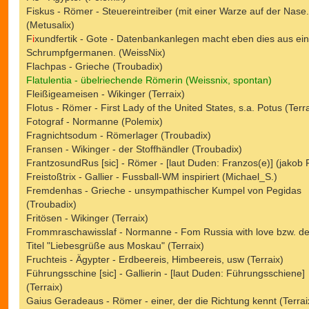
Fiskus - Römer - Steuereintreiber (mit einer Warze auf der Nase.
(Metusalix)
F
i
xundfertik - Gote - Datenbankanlegen macht eben dies aus ei
Schrumpfgermanen. (WeissNix)
Flachpas - Grieche (Troubadix)
Flatulentia - übelriechende Römerin (Weissnix, spontan)
Fleißigeameisen - Wikinger (Terraix)
Flotus - Römer - First Lady of the United States, s.a. Potus (Terra
Fotograf - Normanne (Polemix)
Fragnichtsodum - Römerlager (Troubadix)
Fransen - Wikinger - der Stoffhändler (Troubadix)
FrantzosundRus [sic] - Römer - [laut Duden: Franzos(e)] (jakob 
Freistoßtrix - Gallier - Fussball-WM inspiriert (Michael_S.)
Fremdenhas - Grieche - unsympathischer Kumpel von Pegidas
(Troubadix)
Fritösen - Wikinger (Terraix)
Frommraschawisslaf - Normanne - Fom Russia with love bzw. d
Titel "Liebesgrüße aus Moskau" (Terraix)
Fruchteis - Ägypter - Erdbeereis, Himbeereis, usw (Terraix)
Führungsschine [sic] - Gallierin - [laut Duden: Führungsschiene]
(Terraix)
Gaius Geradeaus - Römer - einer, der die Richtung kennt (Terrai