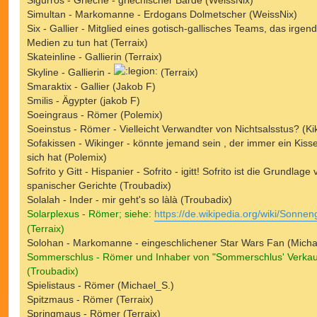
Simultan - Markomanne - Erdogans Dolmetscher (WeissNix)
Six - Gallier - Mitglied eines gotisch-gallisches Teams, das irgen
Medien zu tun hat (Terraix)
Skateinline - Gallierin (Terraix)
Skyline - Gallierin -
(Terraix)
Smaraktix - Gallier (Jakob F)
Smilis - Ägypter (jakob F)
Soeingraus - Römer (Polemix)
Soeinstus - Römer - Vielleicht Verwandter von Nichtsalsstus? (Kik
Sofakissen - Wikinger - könnte jemand sein , der immer ein Kiss
sich hat (Polemix)
Sofrito y Gitt - Hispanier - Sofrito - igitt! Sofrito ist die Grundlage 
spanischer Gerichte (Troubadix)
Solalah - Inder - mir geht's so làlà (Troubadix)
Solarplexus - Römer; siehe:
https://de.wikipedia.org/wiki/Sonnen
(Terraix)
Solohan - Markomanne - eingeschlichener Star Wars Fan (Micha
Sommerschlus - Römer und Inhaber von "Sommerschlus' Verkau
(Troubadix)
Spielistaus - Römer (Michael_S.)
Spitzmaus - Römer (Terraix)
Springmaus - Römer (Terraix)