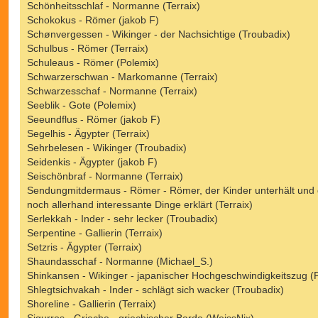
Schönheitsschlaf - Normanne (Terraix)
Schokokus - Römer (jakob F)
Schønvergessen - Wikinger - der Nachsichtige (Troubadix)
Schulbus - Römer (Terraix)
Schuleaus - Römer (Polemix)
Schwarzerschwan - Markomanne (Terraix)
Schwarzesschaf - Normanne (Terraix)
Seeblik - Gote (Polemix)
Seeundflus - Römer (jakob F)
Segelhis - Ägypter (Terraix)
Sehrbelesen - Wikinger (Troubadix)
Seidenkis - Ägypter (jakob F)
Seischönbraf - Normanne (Terraix)
Sendungmitdermaus - Römer - Römer, der Kinder unterhält und 
noch allerhand interessante Dinge erklärt (Terraix)
Serlekkah - Inder - sehr lecker (Troubadix)
Serpentine - Gallierin (Terraix)
Setzris - Ägypter (Terraix)
Shaundasschaf - Normanne (Michael_S.)
Shinkansen - Wikinger - japanischer Hochgeschwindigkeitszug (
Shlegtsichvakah - Inder - schlägt sich wacker (Troubadix)
Shoreline - Gallierin (Terraix)
Sigurros - Grieche - griechischer Barde (WeissNix)