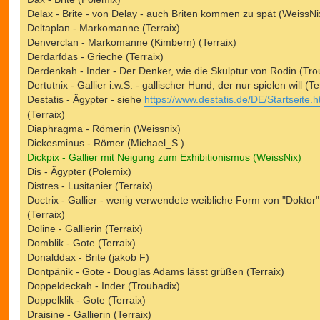
Delax - Brite - von Delay - auch Briten kommen zu spät (WeissNi
Deltaplan - Markomanne (Terraix)
Denverclan - Markomanne (Kimbern) (Terraix)
Derdarfdas - Grieche (Terraix)
Derdenkah - Inder - Der Denker, wie die Skulptur von Rodin (Tro
Dertutnix - Gallier i.w.S. - gallischer Hund, der nur spielen will (Te
Destatis - Ägypter - siehe
https://www.destatis.de/DE/Startseite.h
(Terraix)
Diaphragma - Römerin (Weissnix)
Dickesminus - Römer (Michael_S.)
Dickpix - Gallier mit Neigung zum Exhibitionismus (WeissNix)
Dis - Ägypter (Polemix)
Distres - Lusitanier (Terraix)
Doctrix - Gallier - wenig verwendete weibliche Form von "Doktor"
(Terraix)
Doline - Gallierin (Terraix)
Domblik - Gote (Terraix)
Donalddax - Brite (jakob F)
Dontpänik - Gote - Douglas Adams lässt grüßen (Terraix)
Doppeldeckah - Inder (Troubadix)
Doppelklik - Gote (Terraix)
Draisine - Gallierin (Terraix)