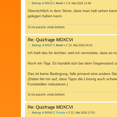
B
Beitrag: # 80519
Arnd
»
9. Mai 2026 12:48
e
i
Übersichtlich in dem Sinne, dass man halt sehen kan
t
gelegen haben kann.
r
a
g
Si vis pacem, evita bellum.
Re: Quizfrage MDXCVI
B
Beitrag: # 80537
Arnd
»
13. Mai 2026 04:53
e
i
Ich hielt das für leichter, weil ich vermutete, dass es n
t
r
a
Noch ein Tipp: Es handelt sich bei dem Gegenstand u
g
Das ist keine Bedingung, falls jemand eine andere Stel
(Dabei fiel mir auf, dass Tipps die Lösung auch schwi
Fundstellen reduzieren.)
Si vis pacem, evita bellum.
Re: Quizfrage MDXCVI
B
Beitrag: # 80566
Terraix
»
21. Mai 2026 17:53
e