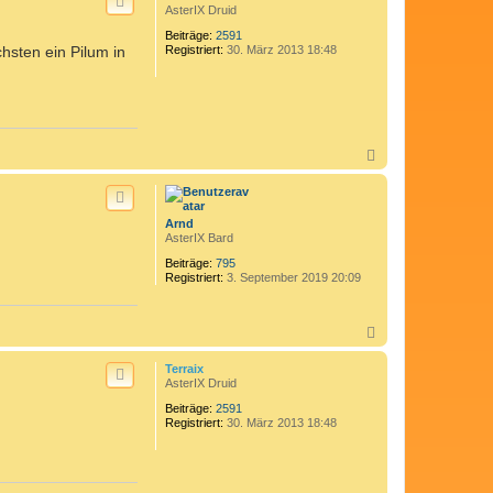
h
AsterIX Druid
o
Beiträge:
2591
b
hsten ein Pilum in
Registriert:
30. März 2013 18:48
e
n
N
a
c
h
o
Arnd
b
AsterIX Bard
e
n
Beiträge:
795
Registriert:
3. September 2019 20:09
N
a
c
Terraix
h
AsterIX Druid
o
Beiträge:
2591
b
Registriert:
30. März 2013 18:48
e
n