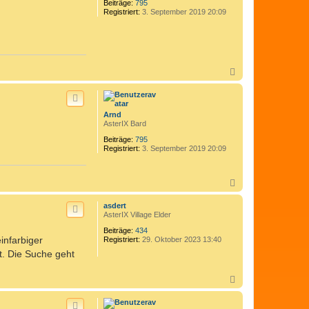
n
Beiträge:
795
Registriert:
3. September 2019 20:09
N
a
c
h
o
Arnd
b
AsterIX Bard
e
n
Beiträge:
795
Registriert:
3. September 2019 20:09
N
a
c
asdert
h
AsterIX Village Elder
o
Beiträge:
434
b
einfarbiger
Registriert:
29. Oktober 2023 13:40
e
n
t. Die Suche geht
N
a
c
h