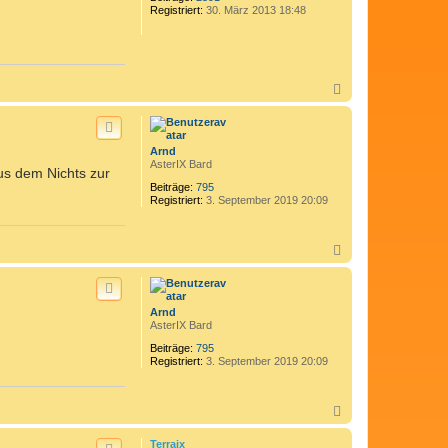
Registriert:
30. März 2013 18:48
e
n
N
a
c
h
o
Arnd
b
AsterIX Bard
aus dem Nichts zur
e
n
Beiträge:
795
Registriert:
3. September 2019 20:09
N
a
c
h
o
Arnd
b
AsterIX Bard
e
n
Beiträge:
795
Registriert:
3. September 2019 20:09
N
a
c
Terraix