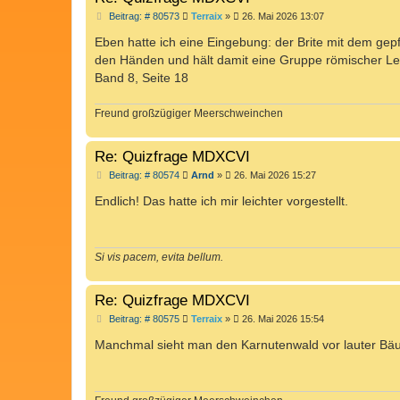
B
Beitrag: # 80573
Terraix
»
26. Mai 2026 13:07
e
i
Eben hatte ich eine Eingebung: der Brite mit dem gep
t
den Händen und hält damit eine Gruppe römischer Le
r
a
Band 8, Seite 18
g
Freund großzügiger Meerschweinchen
Re: Quizfrage MDXCVI
B
Beitrag: # 80574
Arnd
»
26. Mai 2026 15:27
e
i
Endlich! Das hatte ich mir leichter vorgestellt.
t
r
a
g
Si vis pacem, evita bellum.
Re: Quizfrage MDXCVI
B
Beitrag: # 80575
Terraix
»
26. Mai 2026 15:54
e
i
Manchmal sieht man den Karnutenwald vor lauter Bä
t
r
a
g