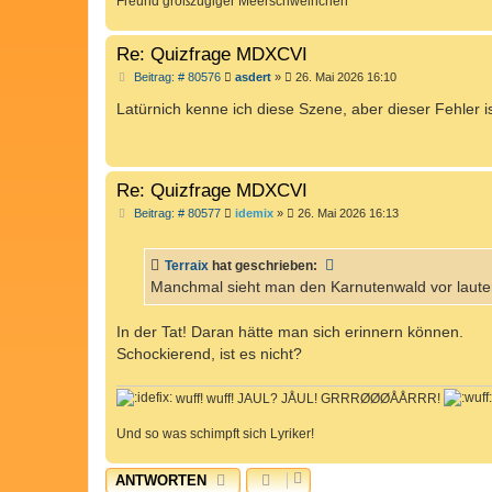
Freund großzügiger Meerschweinchen
Re: Quizfrage MDXCVI
B
Beitrag: # 80576
asdert
»
26. Mai 2026 16:10
e
i
Latürnich kenne ich diese Szene, aber dieser Fehler i
t
r
a
g
Re: Quizfrage MDXCVI
B
Beitrag: # 80577
idemix
»
26. Mai 2026 16:13
e
i
t
Terraix
hat geschrieben:
r
a
Manchmal sieht man den Karnutenwald vor laut
g
In der Tat! Daran hätte man sich erinnern können.
Schockierend, ist es nicht?
wuff! wuff! JAUL? JÅUL! GRRRØØØÅÅRRR!
Und so was schimpft sich Lyriker!
ANTWORTEN