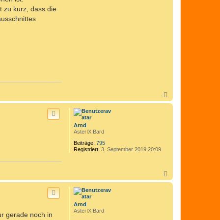
 zu kurz, dass die
usschnittes
N
a
c
h
o
Arnd
b
AsterIX Bard
e
n
Beiträge:
795
Registriert:
3. September 2019 20:09
N
a
c
h
o
Arnd
b
AsterIX Bard
ur gerade noch in
e