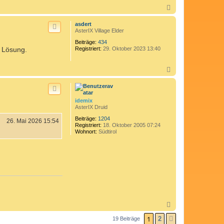
N
a
c
asdert
h
AsterIX Village Elder
o
Beiträge:
434
b
e Lösung.
Registriert:
29. Oktober 2023 13:40
e
n
N
a
c
h
o
idemix
b
AsterIX Druid
e
n
Beiträge:
1204
26. Mai 2026 15:54
Registriert:
18. Oktober 2005 07:24
Wohnort:
Südtirol
N
a
1
2
c
19 Beiträge
NÄCHSTE