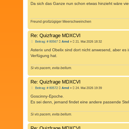
i
Da sich das Ganze nun schon etwas hinzieht wäre viell
t
r
a
g
Freund großzügiger Meerschweinchen
Re: Quizfrage MDXCVI
B
Beitrag: # 80567
Arnd
»
21. Mai 2026 18:32
e
i
Asterix und Obelix sind dort nicht anwesend, aber es 
t
Verfügung hat.
r
a
g
Si vis pacem, evita bellum.
Re: Quizfrage MDXCVI
B
Beitrag: # 80572
Arnd
»
24. Mai 2026 19:39
e
i
Goscinny-Epoche.
t
Es sei denn, jemand findet eine andere passende Stel
r
a
g
Si vis pacem, evita bellum.
Re: Quizfrage MDXCVI