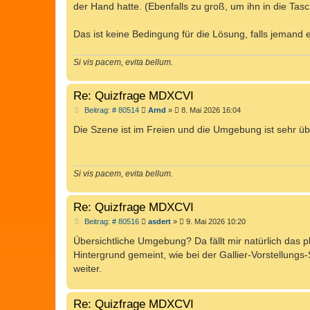
der Hand hatte. (Ebenfalls zu groß, um ihn in die Tasc
r
a
g
Das ist keine Bedingung für die Lösung, falls jemand e
Si vis pacem, evita bellum.
Re: Quizfrage MDXCVI
B
Beitrag: # 80514
Arnd
»
8. Mai 2026 16:04
e
i
Die Szene ist im Freien und die Umgebung ist sehr übe
t
r
a
g
Si vis pacem, evita bellum.
Re: Quizfrage MDXCVI
B
Beitrag: # 80516
asdert
»
9. Mai 2026 10:20
e
i
Übersichtliche Umgebung? Da fällt mir natürlich das plat
t
Hintergrund gemeint, wie bei der Gallier-Vorstellung
r
a
weiter.
g
Re: Quizfrage MDXCVI