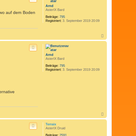
o
Arnd
b
AsterIX Bard
ndwo auf dem Boden
e
n
Beiträge:
795
Registriert:
3. September 2019 20:09
N
a
c
h
o
Arnd
b
AsterIX Bard
e
n
Beiträge:
795
Registriert:
3. September 2019 20:09
ernative
N
a
c
Terraix
h
AsterIX Druid
o
Beiträge:
2591
b