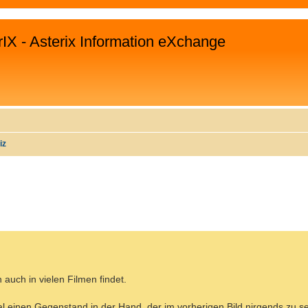
rIX - Asterix Information eXchange
iz
WEITERTE SUCHE
 auch in vielen Filmen findet.
l einen Gegenstand in der Hand, der im vorherigen Bild nirgends zu se