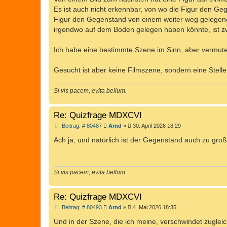
g
Es ist auch nicht erkennbar, von wo die Figur den Ge
Figur den Gegenstand von einem weiter weg gelegene
irgendwo auf dem Boden gelegen haben könnte, ist zwa
Ich habe eine bestimmte Szene im Sinn, aber vermute
Gesucht ist aber keine Filmszene, sondern eine Stell
Si vis pacem, evita bellum.
Re: Quizfrage MDXCVI
B
Beitrag: # 80487
Arnd
»
30. April 2026 18:29
e
i
Ach ja, und natürlich ist der Gegenstand auch zu groß
t
r
a
g
Si vis pacem, evita bellum.
Re: Quizfrage MDXCVI
B
Beitrag: # 80493
Arnd
»
4. Mai 2026 18:35
e
i
Und in der Szene, die ich meine, verschwindet zuglei
t