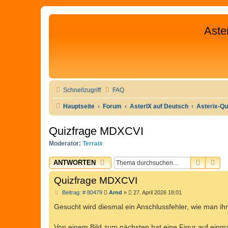
Aste
Schnellzugriff
FAQ
Hauptseite
Forum
AsterIX auf Deutsch
Asterix-Qu
Quizfrage MDXCVI
Moderator:
Terraix
SUCHE
ER
ANTWORTEN
Quizfrage MDXCVI
B
Beitrag: # 80479
Arnd
»
27. April 2026 18:01
e
i
Gesucht wird diesmal ein Anschlussfehler, wie man ihn
t
r
a
Von einem Bild zum nächsten hat eine Figur auf einma