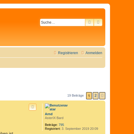
SUCHE
ERWEITERTE SU
Registrieren
Anmelden
1
2
19 Beiträge
NÄCHSTE
Arnd
AsterIX Bard
Beiträge:
795
Registriert:
3. September 2019 20:09
hen ist.