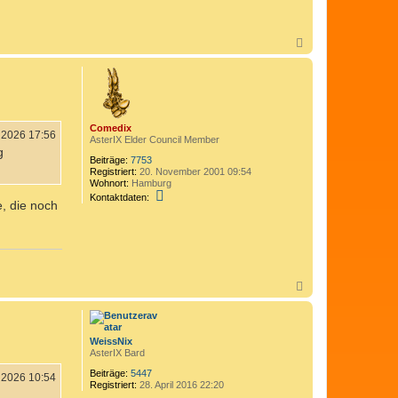
o
n
B
a
N
t
a
a
c
v
h
i
o
r
b
i
e
x
Comedix
n
i 2026 17:56
AsterIX Elder Council Member
g
Beiträge:
7753
Registriert:
20. November 2001 09:54
Wohnort:
Hamburg
K
Kontaktdaten:
e, die noch
o
n
t
a
k
t
d
N
a
a
t
e
c
n
h
v
o
WeissNix
o
b
AsterIX Bard
n
e
C
n
Beiträge:
5447
i 2026 10:54
o
Registriert:
28. April 2016 22:20
m