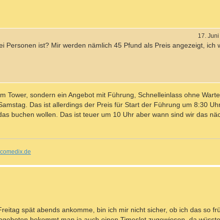
17. Jun
ei Personen ist? Mir werden nämlich 45 Pfund als Preis angezeigt, ich 
im Tower, sondern ein Angebot mit Führung, Schnelleinlass ohne Warte
mstag. Das ist allerdings der Preis für Start der Führung um 8:30 Uh
das buchen wollen. Das ist teuer um 10 Uhr aber wann sind wir das nä
comedix.de
 Freitag spät abends ankomme, bin ich mir nicht sicher, ob ich das so f
ngeboten bekommt man ja auch einen Timeslot zugewiesen, da wüsste 