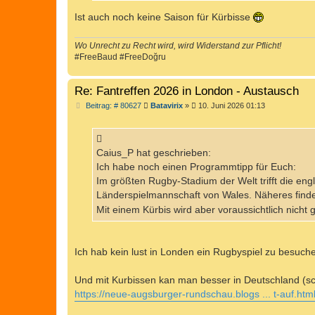
Ist auch noch keine Saison für Kürbisse
Wo Unrecht zu Recht wird, wird Widerstand zur Pflicht!
#FreeBaud #FreeDoğru
Re: Fantreffen 2026 in London - Austausch
B
Beitrag: # 80627
Batavirix
»
10. Juni 2026 01:13
e
i
t
r
a
Caius_P hat geschrieben:
g
Ich habe noch einen Programmtipp für Euch:
Im größten Rugby-Stadium der Welt trifft die en
Länderspielmannschaft von Wales. Näheres finde
Mit einem Kürbis wird aber voraussichtlich nicht g
Ich hab kein lust in Londen ein Rugbyspiel zu besuch
Und mit Kurbissen kan man besser in Deutschland (sc
https://neue-augsburger-rundschau.blogs ... t-auf.htm