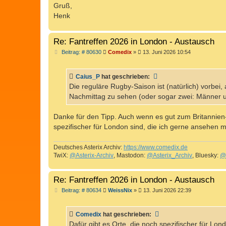
Gruß,
Henk
Re: Fantreffen 2026 in London - Austausch
B
Beitrag: # 80630
Comedix
»
13. Juni 2026 10:54
e
i
t
Caius_P
hat geschrieben:
r
a
Die reguläre Rugby-Saison ist (natürlich) vorbei,
g
Nachmittag zu sehen (oder sogar zwei: Männer 
Danke für den Tipp. Auch wenn es gut zum Britannien-
spezifischer für London sind, die ich gerne ansehen 
Deutsches Asterix Archiv:
https://www.comedix.de
TwiX:
@Asterix-Archiv
, Mastodon:
@Asterix_Archiv
, Bluesky:
@
Re: Fantreffen 2026 in London - Austausch
B
Beitrag: # 80634
WeissNix
»
13. Juni 2026 22:39
e
i
t
Comedix
hat geschrieben:
r
a
Dafür gibt es Orte, die noch spezifischer für Lo