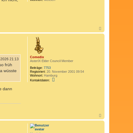
N
a
c
h
o
b
e
Comedix
n
i 2026 21:13
AsterIX Elder Council Member
so früh
Beiträge:
7753
da wüsste
Registriert:
20. November 2001 09:54
Wohnort:
Hamburg
K
Kontaktdaten:
o
n
de dann
t
a
k
t
d
a
t
N
e
a
n
c
v
h
o
o