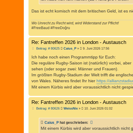
g
Das ist echt komisch mit dem britischen Geld, ist es n
Wo Unrecht zu Recht wird, wird Widerstand zur Pflicht!
#FreeBaud #FreeDoğru
Re: Fantreffen 2026 in London - Austausch
B
Beitrag: # 80625
Caius_P
»
9. Juni 2026 17:56
e
i
Ich habe noch einen Programmtipp für Euch:
t
Die reguläre Rugby-Saison ist (natürlich) vorbei, abe
r
a
sehen (oder sogar zwei: Männer und Frauen).
g
Im größten Rugby-Stadium der Welt trifft die englis
von Wales. Näheres findet Ihr hier
https://allianzstad
Mit einem Kürbis wird aber voraussichtlich nicht gespie
Re: Fantreffen 2026 in London - Austausch
B
Beitrag: # 80626
WeissNix
»
10. Juni 2026 01:02
e
i
t
Caius_P
hat geschrieben:
r
a
Mit einem Kürbis wird aber voraussichtlich nicht g
g