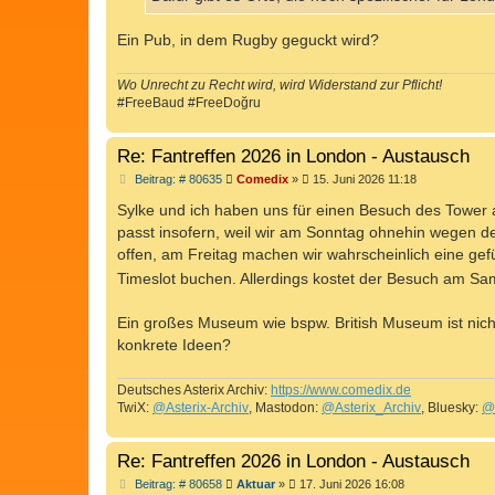
g
Ein Pub, in dem Rugby geguckt wird?
Wo Unrecht zu Recht wird, wird Widerstand zur Pflicht!
#FreeBaud #FreeDoğru
Re: Fantreffen 2026 in London - Austausch
B
Beitrag: # 80635
Comedix
»
15. Juni 2026 11:18
e
i
Sylke und ich haben uns für einen Besuch des Tower a
t
passt insofern, weil wir am Sonntag ohnehin wegen d
r
a
offen, am Freitag machen wir wahrscheinlich eine ge
g
Timeslot buchen. Allerdings kostet der Besuch am Sa
Ein großes Museum wie bspw. British Museum ist nichts
konkrete Ideen?
Deutsches Asterix Archiv:
https://www.comedix.de
TwiX:
@Asterix-Archiv
, Mastodon:
@Asterix_Archiv
, Bluesky:
@
Re: Fantreffen 2026 in London - Austausch
B
Beitrag: # 80658
Aktuar
»
17. Juni 2026 16:08