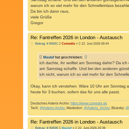
g
warum ich so viel mehr für den Schnelleinlass bezahlen
Da bin ich dann raus,
viele Grüße
Gregor
Re: Fantreffen 2026 in London - Austausch
B
Beitrag: # 80691
Comedix
»
22. Juni 2026 09:44
e
i
t
Maulaf
hat geschrieben:
r
a
ich dachte, ihr wolltet am Sonntag dahin? Da ich 
g
am Samstag schaffe. Und bei den anderen günst
ich nicht, warum ich so viel mehr für den Schnelle
Okay, kann ich verstehen. Wäre 10 Uhr am Sonntag als
heute für 3 buchen, sofern das für uns alle passt.
Deutsches Asterix Archiv:
https://www.comedix.de
TwiX:
@Asterix-Archiv
, Mastodon:
@Asterix_Archiv
, Bluesky:
@
Re: Fantreffen 2026 in London - Austausch
B
Beitrag: # 80698
Maulaf
»
22. Juni 2026 20:39