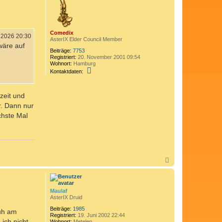
h
o
b
e
Comedix
n
i 2026 20:30
AsterIX Elder Council Member
wäre auf
Beiträge:
7753
Registriert:
20. November 2001 09:54
Wohnort:
Hamburg
K
Kontaktdaten:
o
n
t
zeit und
a
k
r. Dann nur
t
chste Mal
d
a
t
e
n
v
o
n
N
C
a
o
c
m
h
e
o
Maulaf
d
b
AsterIX Druid
i
e
x
n
Beiträge:
1985
rüh am
Registriert:
19. Juni 2002 22:44
ich nicht,
Wohnort:
Metelen