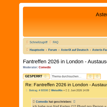
Aste
Schnellzugriff
FAQ
Hauptseite
Forum
AsterIX auf Deutsch
Asterix-Fa
Fantreffen 2026 in London - Austau
Moderator:
Comedix
SUCHE
ERW
GESPERRT
Re: Fantreffen 2026 in London - Austa
B
Beitrag: # 80598
WeissNix
»
2. Juni 2026 14:09
e
i
t
Comedix
hat geschrieben:
r
a
ich habe nun fünf Karten (12 Pfund pro Person = 