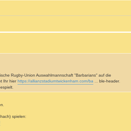
glische Rugby-Union Auswahlmannschaft "Barbarians" auf die
t Ihr hier
https://allianzstadiumtwickenham.com/ba
... ble-header.
espielt.
en.
hach) spielen:
l