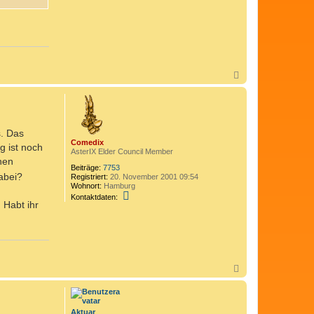
e
d
i
x
N
a
c
h
o
b
s. Das
e
Comedix
n
g ist noch
AsterIX Elder Council Member
nen
Beiträge:
7753
abei?
Registriert:
20. November 2001 09:54
Wohnort:
Hamburg
K
Kontaktdaten:
o
 Habt ihr
n
t
a
k
t
d
a
N
t
a
e
c
n
h
v
o
Aktuar
o