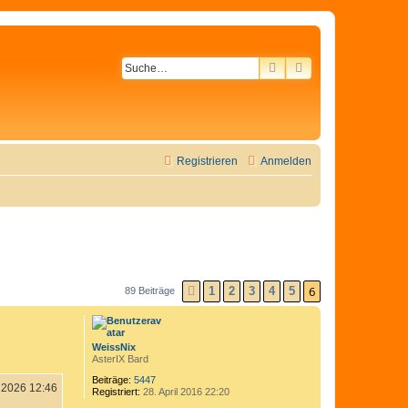
SUCHE
ERWEITERTE SU
Registrieren
Anmelden
6
1
2
3
4
5
89 Beiträge
VORHERIGE
WeissNix
AsterIX Bard
Beiträge:
5447
i 2026 12:46
Registriert:
28. April 2016 22:20