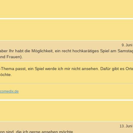
9. Jun
 aber Ihr habt die Möglichkeit, ein recht hochkarätiges Spiel am Samsta
und Frauen).
Thema passt, ein Spiel werde ich mir nicht ansehen. Dafür gibt es Ort
möchte.
comedix.de
13. Jun
ndon sind, die ich gerne ansehen möchte.