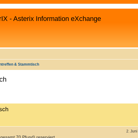
rIX - Asterix Information eXchange
ntreffen & Stammtisch
sch
EITERTE SUCHE
usch
2. Jun
gesamt 70 Pfund) reserviert...