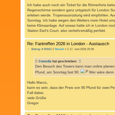
e
i
Ich habe auch noch ein Ticket für die Römerforts beko
t
Regenschirme sondern ganz untypisch für London Son
r
a
erleben werde. Tropenausrüstung wird empfohlen. Auc
g
Sonntag. Ich habe wegen des Wetters mein Hotel umg
keine Klimaanlage. Auf sowas hatte ich in London noc
Station Earl's Court, also verkehrsmäßig perfekt.
Re: Fantreffen 2026 in London - Austausch
B
Beitrag: # 80663
Maulaf
»
17. Juni 2026 20:30
e
i
t
Comedix
hat geschrieben:
r
a
Den Besuch des Towers kann man online planen 
g
Pfund, am Sonntag fast 90.
Wer wäre denn 
Hallo Marco,
kann es sein, dass der Preis von 90 Pfund für zwei Pe
Fall dabei,
viele Grüße
Gregor