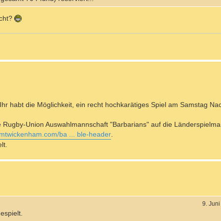
icht?
r Ihr habt die Möglichkeit, ein recht hochkarätiges Spiel am Samstag Na
che Rugby-Union Auswahlmannschaft "Barbarians" auf die Länderspielma
iumtwickenham.com/ba ... ble-header
.
lt.
9. Jun
espielt.