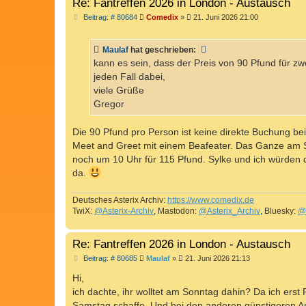
Re: Fantreffen 2026 in London - Austausch
B
Beitrag: # 80684
Comedix
»
21. Juni 2026 21:00
e
i
t
Maulaf
hat geschrieben:
r
a
kann es sein, dass der Preis von 90 Pfund für zw
g
jeden Fall dabei,
viele Grüße
Gregor
Die 90 Pfund pro Person ist keine direkte Buchung be
Meet and Greet mit einem Beafeater. Das Ganze am Sa
noch um 10 Uhr für 115 Pfund. Sylke und ich würden 
da.
Deutsches Asterix Archiv:
https://www.comedix.de
TwiX:
@Asterix-Archiv
, Mastodon:
@Asterix_Archiv
, Bluesky:
@
Re: Fantreffen 2026 in London - Austausch
B
Beitrag: # 80685
Maulaf
»
21. Juni 2026 21:13
e
i
Hi,
t
ich dachte, ihr wolltet am Sonntag dahin? Da ich erst
r
a
Samstag schaffe. Und bei den anderen günstigeren A