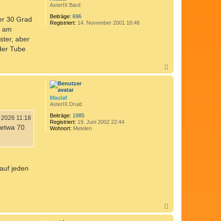
b
AsterIX Bard
n
e
C
n
Beiträge:
696
er 30 Grad
o
Registriert:
14. November 2001 18:48
m
n am
e
d
ter, aber
i
der Tube
x
N
a
c
h
o
Maulaf
b
AsterIX Druid
e
n
Beiträge:
1985
i 2026 11:18
Registriert:
19. Juni 2002 22:44
 etwa 70
Wohnort:
Metelen
 auf jeden
N
a
c