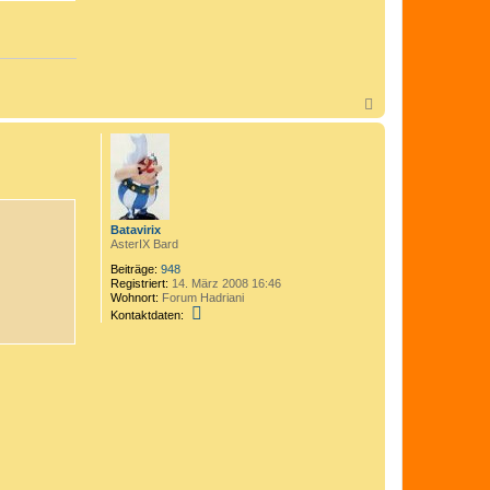
N
a
c
h
o
b
e
n
Batavirix
AsterIX Bard
Beiträge:
948
Registriert:
14. März 2008 16:46
Wohnort:
Forum Hadriani
K
Kontaktdaten:
o
n
t
a
k
t
d
a
t
e
n
v