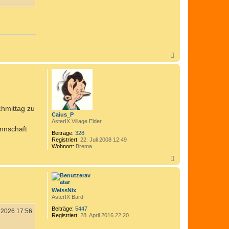
N
a
c
h
o
b
e
n
chmittag zu
Caius_P
AsterIX Village Elder
nnschaft
Beiträge:
328
Registriert:
22. Juli 2008 12:49
Wohnort:
Brema
N
a
c
h
o
WeissNix
b
AsterIX Bard
e
n
Beiträge:
5447
i 2026 17:56
Registriert:
28. April 2016 22:20