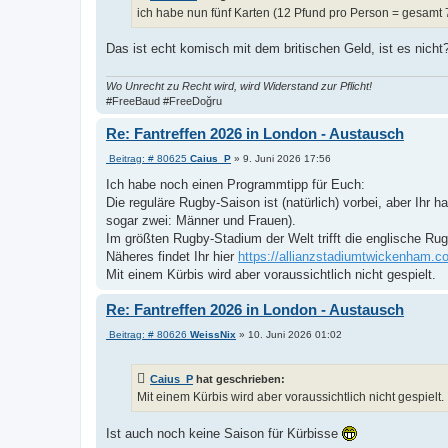
e
a
ich habe nun fünf Karten (12 Pfund pro Person = gesamt 70
g
Das ist echt komisch mit dem britischen Geld, ist es nich
Wo Unrecht zu Recht wird, wird Widerstand zur Pflicht!
#FreeBaud #FreeDoğru
Re: Fantreffen 2026 in London - Austausch
B
Beitrag: # 80625
Caius_P
»
9. Juni 2026 17:56
e
i
Ich habe noch einen Programmtipp für Euch:
t
Die reguläre Rugby-Saison ist (natürlich) vorbei, aber Ihr
r
a
sogar zwei: Männer und Frauen).
g
Im größten Rugby-Stadium der Welt trifft die englische R
Näheres findet Ihr hier
https://allianzstadiumtwickenham.co
Mit einem Kürbis wird aber voraussichtlich nicht gespielt.
Re: Fantreffen 2026 in London - Austausch
B
Beitrag: # 80626
WeissNix
»
10. Juni 2026 01:02
e
i
t
Caius_P
hat geschrieben:
r
a
Mit einem Kürbis wird aber voraussichtlich nicht gespielt.
g
Ist auch noch keine Saison für Kürbisse