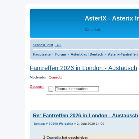
AsterIX - Asterix
Zum Inhalt
Schnellzugriff
FAQ
Hauptseite
Forum
AsterIX auf Deutsch
Asterix-Fantreffe
Fantreffen 2026 in London - Austausch
Moderator:
Comedix
Gesperrt
E
S
r
u
w
c
e
h
i
e
t
e
r
Re: Fantreffen 2026 in London - Austausch
t
e
B
Beitrag: # 80598
WeissNix
»
2. Juni 2026 14:09
S
e
u
i
c
t
h
Comedix
hat geschrieben:
r