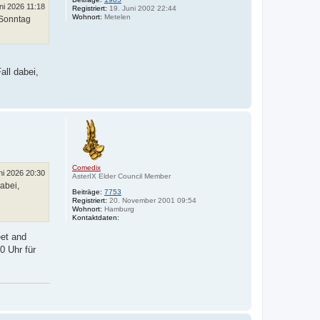
ni 2026 11:18
n
Registriert:
19. Juni 2002 22:44
Wohnort:
Metelen
 Sonntag
all dabei,
N
a
c
h
o
b
e
Comedix
ni 2026 20:30
n
AsterIX Elder Council Member
abei,
Beiträge:
7753
Registriert:
20. November 2001 09:54
Wohnort:
Hamburg
K
Kontaktdaten:
o
n
eet and
t
0 Uhr für
a
k
t
d
a
t
e
n
v