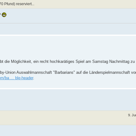
 Pfund) reserviert...
t?
 habt die Möglichkeit, ein recht hochkarätiges Spiel am Samstag Nachmittag zu
ugby-Union Auswahlmannschaft "Barbarians" auf die Länderspielmannschaft v
m/ba ... ble-header
.
9. Ju