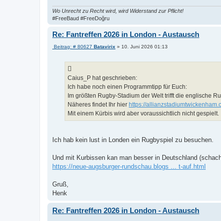
Wo Unrecht zu Recht wird, wird Widerstand zur Pflicht!
#FreeBaud #FreeDoğru
Re: Fantreffen 2026 in London - Austausch
B
Beitrag: # 80627
Batavirix
»
10. Juni 2026 01:13
e
i
t
r
a
Caius_P hat geschrieben:
g
Ich habe noch einen Programmtipp für Euch:
Im größten Rugby-Stadium der Welt trifft die englische
Näheres findet Ihr hier
https://allianzstadiumtwickenham
Mit einem Kürbis wird aber voraussichtlich nicht gespielt.
Ich hab kein lust in Londen ein Rugbyspiel zu besuchen.
Und mit Kurbissen kan man besser in Deutschland (schach
https://neue-augsburger-rundschau.blogs ... t-auf.html
Gruß,
Henk
Re: Fantreffen 2026 in London - Austausch