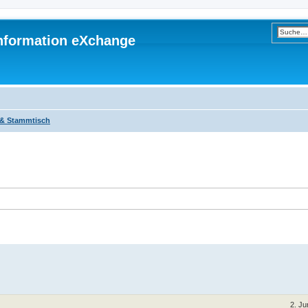
 Information eXchange
n & Stammtisch
2. Ju