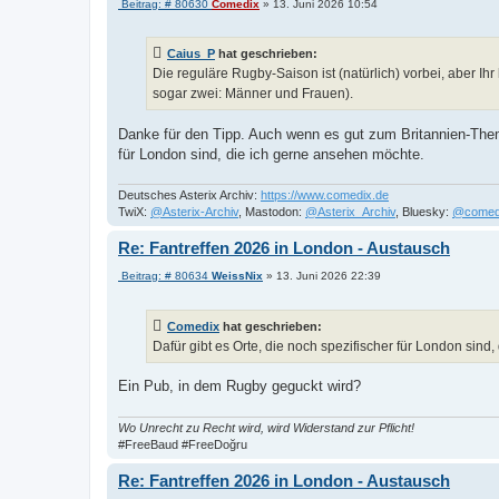
B
Beitrag: # 80630
Comedix
»
13. Juni 2026 10:54
e
i
t
Caius_P
hat geschrieben:
r
a
Die reguläre Rugby-Saison ist (natürlich) vorbei, aber I
g
sogar zwei: Männer und Frauen).
Danke für den Tipp. Auch wenn es gut zum Britannien-Thema
für London sind, die ich gerne ansehen möchte.
Deutsches Asterix Archiv:
https://www.comedix.de
TwiX:
@Asterix-Archiv
, Mastodon:
@Asterix_Archiv
, Bluesky:
@comed
Re: Fantreffen 2026 in London - Austausch
B
Beitrag: # 80634
WeissNix
»
13. Juni 2026 22:39
e
i
t
Comedix
hat geschrieben:
r
a
Dafür gibt es Orte, die noch spezifischer für London sind
g
Ein Pub, in dem Rugby geguckt wird?
Wo Unrecht zu Recht wird, wird Widerstand zur Pflicht!
#FreeBaud #FreeDoğru
Re: Fantreffen 2026 in London - Austausch