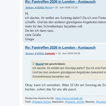
Re: Fantreffen 2026 in London - Austausch
B
Beitrag: # 80685
Maulaf
»
21. Juni 2026 21:13
e
i
Hi,
t
ich dachte, ihr wolltet am Sonntag dahin? Da ich erst Fre
r
a
schaffe. Und bei den anderen günstigeren Angeboten bekom
g
mehr für den Schnelleinlass bezahlen soll.
Da bin ich dann raus,
viele Grüße
Gregor
Re: Fantreffen 2026 in London - Austausch
B
Beitrag: # 80691
Comedix
»
22. Juni 2026 09:44
e
i
t
Maulaf
hat geschrieben:
r
a
ich dachte, ihr wolltet am Sonntag dahin? Da ich erst Fre
g
Und bei den anderen günstigeren Angeboten bekommt man 
Schnelleinlass bezahlen soll.
Okay, kann ich verstehen. Wäre 10 Uhr am Sonntag als Einl
buchen, sofern das für uns alle passt.
Deutsches Asterix Archiv:
https://www.comedix.de
TwiX:
@Asterix-Archiv
, Mastodon:
@Asterix_Archiv
, Bluesky:
@comed