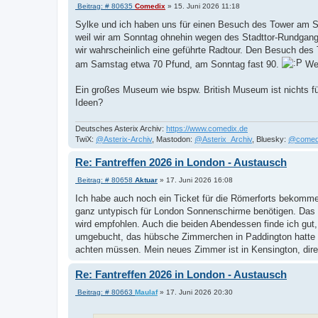
B
Beitrag: # 80635
Comedix
»
15. Juni 2026 11:18
e
i
Sylke und ich haben uns für einen Besuch des Tower am Son
t
weil wir am Sonntag ohnehin wegen des Stadttor-Rundgang
r
a
wir wahrscheinlich eine geführte Radtour. Den Besuch des
g
am Samstag etwa 70 Pfund, am Sonntag fast 90.
Wer
Ein großes Museum wie bspw. British Museum ist nichts für
Ideen?
Deutsches Asterix Archiv:
https://www.comedix.de
TwiX:
@Asterix-Archiv
, Mastodon:
@Asterix_Archiv
, Bluesky:
@comed
Re: Fantreffen 2026 in London - Austausch
B
Beitrag: # 80658
Aktuar
»
17. Juni 2026 16:08
e
i
Ich habe auch noch ein Ticket für die Römerforts bekommen
t
ganz untypisch für London Sonnenschirme benötigen. Das i
r
a
wird empfohlen. Auch die beiden Abendessen finde ich gu
g
umgebucht, das hübsche Zimmerchen in Paddington hatte ei
achten müssen. Mein neues Zimmer ist in Kensington, direk
Re: Fantreffen 2026 in London - Austausch
B
Beitrag: # 80663
Maulaf
»
17. Juni 2026 20:30
e
i
t