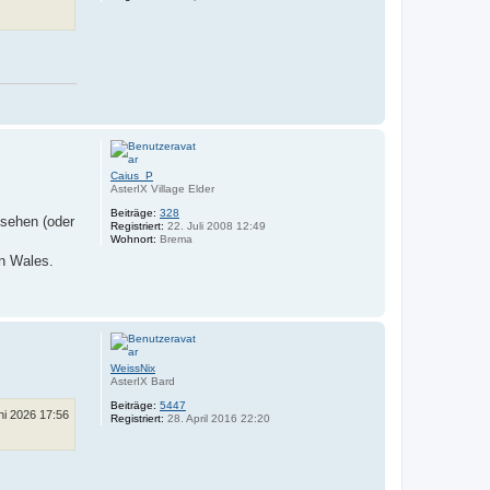
N
a
c
h
Caius_P
o
AsterIX Village Elder
b
e
Beiträge:
328
 sehen (oder
n
Registriert:
22. Juli 2008 12:49
Wohnort:
Brema
on Wales.
N
a
c
h
WeissNix
o
AsterIX Bard
b
e
Beiträge:
5447
ni 2026 17:56
n
Registriert:
28. April 2016 22:20