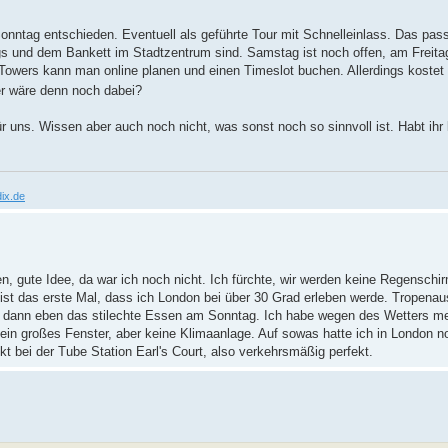
ntag entschieden. Eventuell als geführte Tour mit Schnelleinlass. Das pass
s und dem Bankett im Stadtzentrum sind. Samstag ist noch offen, am Freit
 Towers kann man online planen und einen Timeslot buchen. Allerdings kostet
 wäre denn noch dabei?
 uns. Wissen aber auch noch nicht, was sonst noch so sinnvoll ist. Habt ihr
ix.de
, gute Idee, da war ich noch nicht. Ich fürchte, wir werden keine Regenschi
st das erste Mal, dass ich London bei über 30 Grad erleben werde. Tropenau
t, dann eben das stilechte Essen am Sonntag. Ich habe wegen des Wetters me
n großes Fenster, aber keine Klimaanlage. Auf sowas hatte ich in London n
t bei der Tube Station Earl's Court, also verkehrsmäßig perfekt.