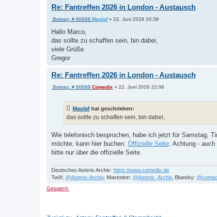
Re: Fantreffen 2026 in London - Austausch
B
Beitrag: # 80698
Maulaf
»
22. Juni 2026 20:39
e
i
Hallo Marco,
t
das sollte zu schaffen sein, bin dabei,
r
a
viele Grüße
g
Gregor
Re: Fantreffen 2026 in London - Austausch
B
Beitrag: # 80699
Comedix
»
22. Juni 2026 22:08
e
i
t
Maulaf
hat geschrieben:
r
a
das sollte zu schaffen sein, bin dabei,
g
Wie telefonisch besprochen, habe ich jetzt für Samstag, 
möchte, kann hier buchen:
Offizielle Seite
. Achtung - auch 
bitte nur über die offizielle Seite.
Deutsches Asterix Archiv:
https://www.comedix.de
TwiX:
@Asterix-Archiv
, Mastodon:
@Asterix_Archiv
, Bluesky:
@comed
Gesperrt