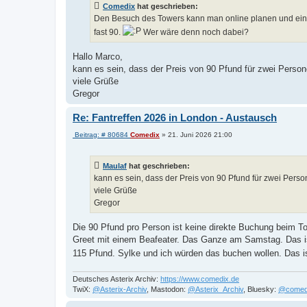
Comedix
hat geschrieben:
r
a
Den Besuch des Towers kann man online planen und eine
g
fast 90.
Wer wäre denn noch dabei?
Hallo Marco,
kann es sein, dass der Preis von 90 Pfund für zwei Persone
viele Grüße
Gregor
Re: Fantreffen 2026 in London - Austausch
B
Beitrag: # 80684
Comedix
»
21. Juni 2026 21:00
e
i
t
Maulaf
hat geschrieben:
r
a
kann es sein, dass der Preis von 90 Pfund für zwei Perso
g
viele Grüße
Gregor
Die 90 Pfund pro Person ist keine direkte Buchung beim T
Greet mit einem Beafeater. Das Ganze am Samstag. Das ist 
115 Pfund. Sylke und ich würden das buchen wollen. Das i
Deutsches Asterix Archiv:
https://www.comedix.de
TwiX:
@Asterix-Archiv
, Mastodon:
@Asterix_Archiv
, Bluesky:
@comed