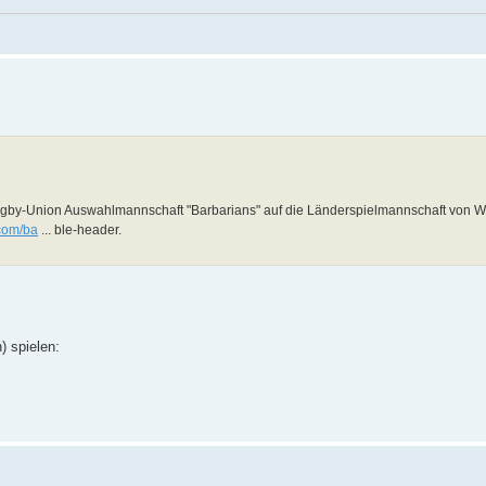
 Rugby-Union Auswahlmannschaft "Barbarians" auf die Länderspielmannschaft von W
.com/ba
... ble-header.
) spielen: