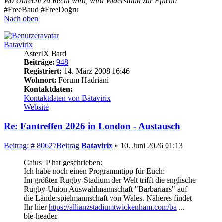
Wo Unrecht zu Recht wird, wird Widerstand zur Pflicht!
#FreeBaud #FreeDoğru
Nach oben
Batavirix
AsterIX Bard
Beiträge:
948
Registriert:
14. März 2008 16:46
Wohnort:
Forum Hadriani
Kontaktdaten:
Kontaktdaten von Batavirix
Website
Re: Fantreffen 2026 in London - Austausch
Beitrag: # 80627
Beitrag
Batavirix
»
10. Juni 2026 01:13
Caius_P hat geschrieben:
Ich habe noch einen Programmtipp für Euch:
Im größten Rugby-Stadium der Welt trifft die englische
Rugby-Union Auswahlmannschaft "Barbarians" auf
die Länderspielmannschaft von Wales. Näheres findet
Ihr hier
https://allianzstadiumtwickenham.com/ba
...
ble-header.