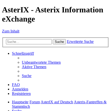
AsterIX - Asterix Information
eXchange
Zum Inhalt
Erweiterte Suche
Suche
Schnellzugriff
Unbeantwortete Themen
Aktive Themen
Suche
FAQ
Anmelden
Registrieren
Hauptseite
Forum
AsterIX auf Deutsch
Asterix-Fantreffen &
Stammtisch
Suche