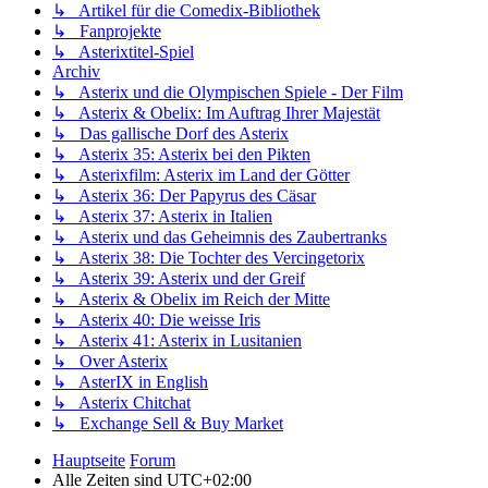
↳ Artikel für die Comedix-Bibliothek
↳ Fanprojekte
↳ Asterixtitel-Spiel
Archiv
↳ Asterix und die Olympischen Spiele - Der Film
↳ Asterix & Obelix: Im Auftrag Ihrer Majestät
↳ Das gallische Dorf des Asterix
↳ Asterix 35: Asterix bei den Pikten
↳ Asterixfilm: Asterix im Land der Götter
↳ Asterix 36: Der Papyrus des Cäsar
↳ Asterix 37: Asterix in Italien
↳ Asterix und das Geheimnis des Zaubertranks
↳ Asterix 38: Die Tochter des Vercingetorix
↳ Asterix 39: Asterix und der Greif
↳ Asterix & Obelix im Reich der Mitte
↳ Asterix 40: Die weisse Iris
↳ Asterix 41: Asterix in Lusitanien
↳ Over Asterix
↳ AsterIX in English
↳ Asterix Chitchat
↳ Exchange Sell & Buy Market
Hauptseite
Forum
Alle Zeiten sind
UTC+02:00