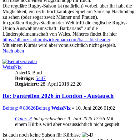
Ich habe noch einen Programmtipp für Euch:
Die reguläre Rugby-Saison ist (natürlich) vorbei, aber Ihr habt die
Möglichkeit, ein recht hochkarätiges Spiel am Samstag Nachmittag
zu sehen (oder sogar zwei: Männer und Frauen).
Im größten Rugby-Stadium der Welt trifft die englische Rugby-
Union Auswahlmannschaft "Barbarians" auf die
Länderspielmannschaft von Wales. Näheres findet Ihr hier
https://allianzstadiumtwickenham.com/ba ... ble-header
.
Mit einem Kürbis wird aber voraussichtlich nicht gespielt.
Nach oben
WeissNix
AsterIX Bard
Beiträge:
5447
Registriert:
28. April 2016 22:20
Re: Fantreffen 2026 in London - Austausch
Beitrag: # 80626
Beitrag
WeissNix
»
10. Juni 2026 01:02
Caius_P
hat geschrieben:
9. Juni 2026 17:56
Mit
einem Kürbis wird aber voraussichtlich nicht gespielt.
Ist auch noch keine Saison für Kürbisse