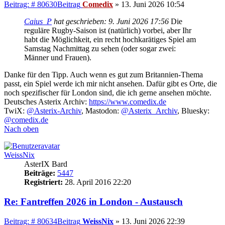
Beitrag: # 80630
Beitrag
Comedix
»
13. Juni 2026 10:54
Caius_P
hat geschrieben:
9. Juni 2026 17:56
Die
reguläre Rugby-Saison ist (natürlich) vorbei, aber Ihr
habt die Möglichkeit, ein recht hochkarätiges Spiel am
Samstag Nachmittag zu sehen (oder sogar zwei:
Männer und Frauen).
Danke für den Tipp. Auch wenn es gut zum Britannien-Thema
passt, ein Spiel werde ich mir nicht ansehen. Dafür gibt es Orte, die
noch spezifischer für London sind, die ich gerne ansehen möchte.
Deutsches Asterix Archiv:
https://www.comedix.de
TwiX:
@Asterix-Archiv
, Mastodon:
@Asterix_Archiv
, Bluesky:
@comedix.de
Nach oben
WeissNix
AsterIX Bard
Beiträge:
5447
Registriert:
28. April 2016 22:20
Re: Fantreffen 2026 in London - Austausch
Beitrag: # 80634
Beitrag
WeissNix
»
13. Juni 2026 22:39