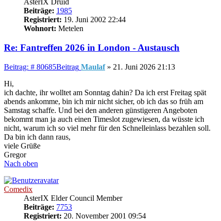
AsterIX Druid
Beiträge:
1985
Registriert:
19. Juni 2002 22:44
Wohnort:
Metelen
Re: Fantreffen 2026 in London - Austausch
Beitrag: # 80685
Beitrag
Maulaf
»
21. Juni 2026 21:13
Hi,
ich dachte, ihr wolltet am Sonntag dahin? Da ich erst Freitag spät
abends ankomme, bin ich mir nicht sicher, ob ich das so früh am
Samstag schaffe. Und bei den anderen günstigeren Angeboten
bekommt man ja auch einen Timeslot zugewiesen, da wüsste ich
nicht, warum ich so viel mehr für den Schnelleinlass bezahlen soll.
Da bin ich dann raus,
viele Grüße
Gregor
Nach oben
Comedix
AsterIX Elder Council Member
Beiträge:
7753
Registriert:
20. November 2001 09:54