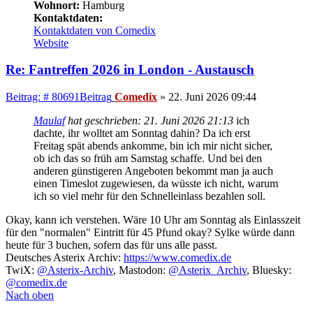
Wohnort:
Hamburg
Kontaktdaten:
Kontaktdaten von Comedix
Website
Re: Fantreffen 2026 in London - Austausch
Beitrag: # 80691
Beitrag
Comedix
»
22. Juni 2026 09:44
Maulaf
hat geschrieben:
21. Juni 2026 21:13
ich
dachte, ihr wolltet am Sonntag dahin? Da ich erst
Freitag spät abends ankomme, bin ich mir nicht sicher,
ob ich das so früh am Samstag schaffe. Und bei den
anderen günstigeren Angeboten bekommt man ja auch
einen Timeslot zugewiesen, da wüsste ich nicht, warum
ich so viel mehr für den Schnelleinlass bezahlen soll.
Okay, kann ich verstehen. Wäre 10 Uhr am Sonntag als Einlasszeit
für den "normalen" Eintritt für 45 Pfund okay? Sylke würde dann
heute für 3 buchen, sofern das für uns alle passt.
Deutsches Asterix Archiv:
https://www.comedix.de
TwiX:
@Asterix-Archiv
, Mastodon:
@Asterix_Archiv
, Bluesky:
@comedix.de
Nach oben