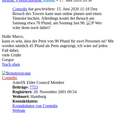
Beitrag: # 80663
Beitrag
Maulaf
»
17. Juni 2026 20:30
Comedix
hat geschrieben:
15. Juni 2026 11:18
Den
Besuch des Towers kann man online planen und einen
Timeslot buchen. Allerdings kostet der Besuch am
Samstag etwa 70 Pfund, am Sonntag fast 90.
Wer
wäre denn noch dabei?
Hallo Marco,
kann es sein, dass der Preis von 90 Pfund für zwei Personen ist? Mir
werden nämlich 45 Pfund als Preis angezeigt, ich wäre auf jeden
Fall dabei,
viele Grüße
Gregor
Nach oben
Comedix
AsterIX Elder Council Member
Beiträge:
7753
Registriert:
20. November 2001 09:54
Wohnort:
Hamburg
Kontaktdaten:
Kontaktdaten von Comedix
Website