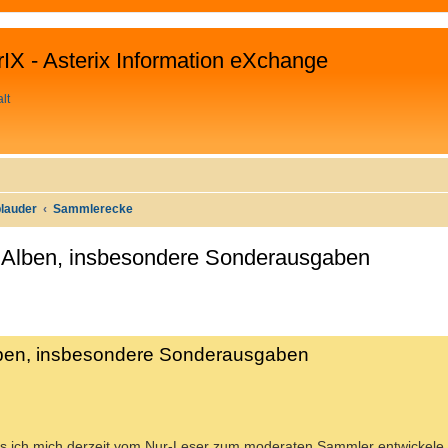
rIX - Asterix Information eXchange
lt
plauder
Sammlerecke
n Alben, insbesondere Sonderausgaben
WEITERTE SUCHE
lben, insbesondere Sonderausgaben
ass ich mich derzeit vom Nur-Leser zum moderaten Sammler entwickele.