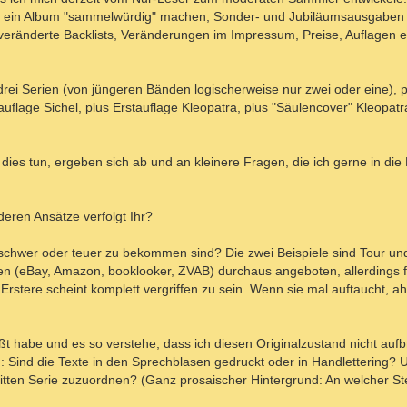
der ein Album "sammelwürdig" machen, Sonder- und Jubiläumsausgaben
eränderte Backlists, Veränderungen im Impressum, Preise, Auflagen et
bt drei Serien (von jüngeren Bänden logischerweise nur zwei oder eine),
uflage Sichel, plus Erstauflage Kleopatra, plus "Säulencover" Kleopatr
e dies tun, ergeben sich ab und an kleinere Fragen, die ich gerne in die
deren Ansätze verfolgt Ihr?
hwer oder teuer zu bekommen sind? Die zwei Beispiele sind Tour und
zen (eBay, Amazon, booklooker, ZVAB) durchaus angeboten, allerdings f
 Erstere scheint komplett vergriffen zu sein. Wenn sie mal auftaucht, a
ßt habe und es so verstehe, dass ich diesen Originalzustand nicht aufb
n: Sind die Texte in den Sprechblasen gedruckt oder in Handlettering? 
itten Serie zuzuordnen? (Ganz prosaischer Hintergrund: An welcher Stell