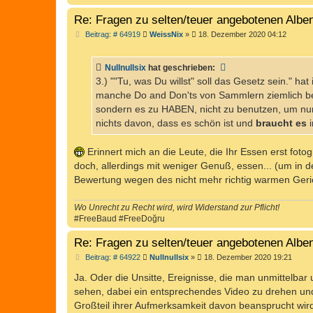
Re: Fragen zu selten/teuer angebotenen Alb
B
Beitrag: # 64919
WeissNix
»
18. Dezember 2020 04:12
e
i
t
Nullnullsix
hat geschrieben:
r
a
3.) ""Tu, was Du willst" soll das Gesetz sein." ha
g
manche Do and Don'ts von Sammlern ziemlich be
sondern es zu HABEN, nicht zu benutzen, um nu
nichts davon, dass es schön ist und
braucht es
i
Erinnert mich an die Leute, die Ihr Essen erst foto
doch, allerdings mit weniger Genuß, essen... (um in
Bewertung wegen des nicht mehr richtig warmen Geri
Wo Unrecht zu Recht wird, wird Widerstand zur Pflicht!
#FreeBaud #FreeDoğru
Re: Fragen zu selten/teuer angebotenen Alb
B
Beitrag: # 64922
Nullnullsix
»
18. Dezember 2020 19:21
e
i
Ja. Oder die Unsitte, Ereignisse, die man unmittelbar
t
sehen, dabei ein entsprechendes Video zu drehen und st
r
a
Großteil ihrer Aufmerksamkeit davon beansprucht wird,
g