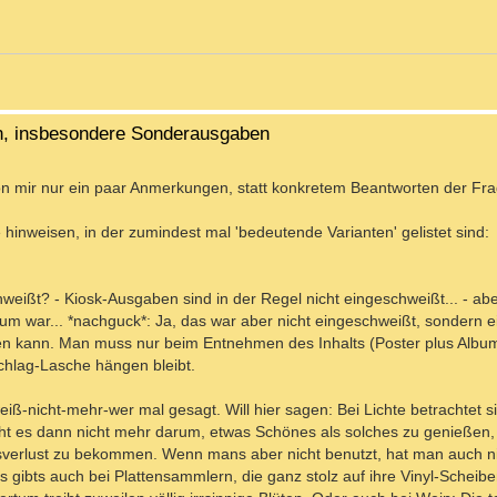
en, insbesondere Sonderausgaben
n mir nur ein paar Anmerkungen, statt konkretem Beantworten der Fr
 hinweisen, in der zumindest mal 'bedeutende Varianten' gelistet sind:
weißt? - Kiosk-Ausgaben sind in der Regel nicht eingeschweißt... - aber
rum war... *nachguck*: Ja, das war aber nicht eingeschweißt, sondern 
en kann. Man muss nur beim Entnehmen des Inhalts (Poster plus Album
chlag-Lasche hängen bleibt.
h-weiß-nicht-mehr-wer mal gesagt. Will hier sagen: Bei Lichte betrachtet
ht es dann nicht mehr darum, etwas Schönes als solches zu genießen,
sverlust zu bekommen. Wenn mans aber nicht benutzt, hat man auch n
s gibts auch bei Plattensammlern, die ganz stolz auf ihre Vinyl-Scheibe