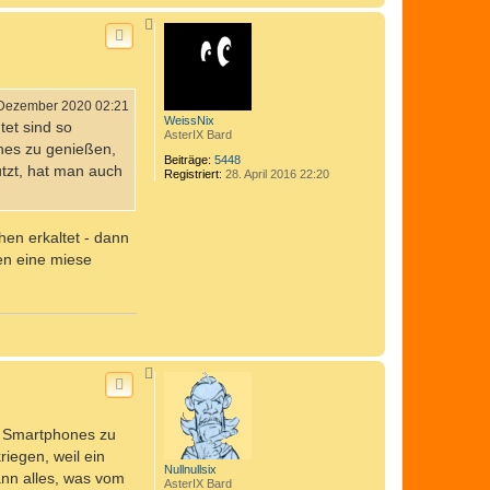
N
a
c
h
o
b
e
 Dezember 2020 02:21
n
WeissNix
tet sind so
AsterIX Bard
hes zu genießen,
Beiträge:
5448
tzt, hat man auch
Registriert:
28. April 2016 22:20
hen erkaltet - dann
en eine miese
N
a
c
h
o
es Smartphones zu
b
e
riegen, weil ein
n
Nullnullsix
ann alles, was vom
AsterIX Bard