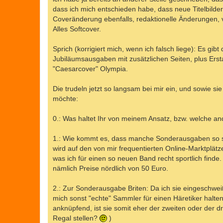
g
dass ich mich entschieden habe, dass neue Titelbil
Coveränderung ebenfalls, redaktionelle Änderungen, v
Alles Softcover.
Sprich (korrigiert mich, wenn ich falsch liege): Es gi
Jubiläumsausgaben mit zusätzlichen Seiten, plus Ersta
"Caesarcover" Olympia.
Die trudeln jetzt so langsam bei mir ein, und sowie si
möchte:
0.: Was haltet Ihr von meinem Ansatz, bzw. welche an
1.: Wie kommt es, dass manche Sonderausgaben so sc
wird auf den von mir frequentierten Online-Marktplät
was ich für einen so neuen Band recht sportlich finde.
nämlich Preise nördlich von 50 Euro.
2.: Zur Sonderausgabe Briten: Da ich sie eingeschwei
mich sonst "echte" Sammler für einen Häretiker halte
anknüpfend, ist sie somit eher der zweiten oder der dr
Regal stellen?
)