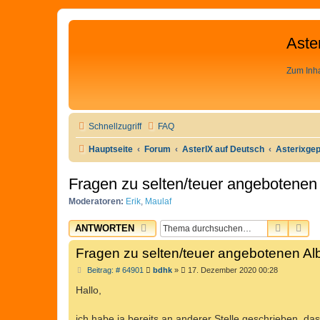
Aste
Zum Inha
Schnellzugriff
FAQ
Hauptseite
Forum
AsterIX auf Deutsch
Asterixge
Fragen zu selten/teuer angebotene
Moderatoren:
Erik
,
Maulaf
SUCHE
ER
ANTWORTEN
Fragen zu selten/teuer angebotenen A
B
Beitrag: # 64901
bdhk
»
17. Dezember 2020 00:28
e
i
Hallo,
t
r
a
ich habe ja bereits an anderer Stelle geschrieben, d