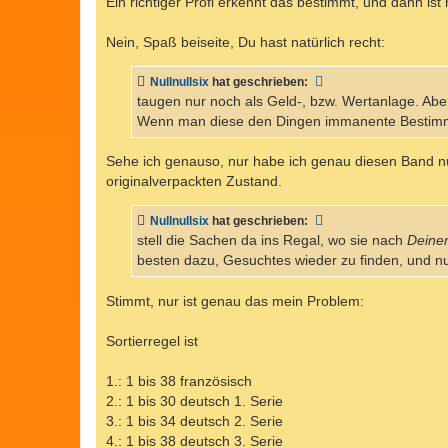
Ein richtiger Profi erkennt das bestimmt, und dann ist
Nein, Spaß beiseite, Du hast natürlich recht:
Nullnullsix
hat geschrieben:
taugen nur noch als Geld-, bzw. Wertanlage. Ab
Wenn man diese den Dingen immanente Bestimmu
Sehe ich genauso, nur habe ich genau diesen Band nu
originalverpackten Zustand.
Nullnullsix
hat geschrieben:
stell die Sachen da ins Regal, wo sie nach
Deine
besten dazu, Gesuchtes wieder zu finden, und nu
Stimmt, nur ist genau das mein Problem:
Sortierregel ist
1.: 1 bis 38 französisch
2.: 1 bis 30 deutsch 1. Serie
3.: 1 bis 34 deutsch 2. Serie
4.: 1 bis 38 deutsch 3. Serie