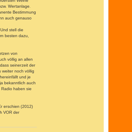
 teuersten Weine
bzw. Wertanlage.
manente Bestimmung
ann auch genauso
Und stell die
 am besten dazu,
etzen von
ch völlig an allen
dass seinerzeit der
 weiter noch völlig
ereinfällt und je
ja bekanntlich auch
m Radio haben sie
Er erschien (2012)
uch VOR der