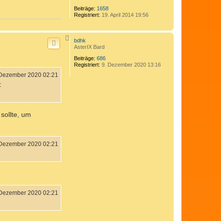
Beiträge:
1658
Registriert:
19. April 2014 19:56
N
bdhk
a
AsterIX Bard
c
h
Beiträge:
686
o
Registriert:
9. Dezember 2020 13:16
b
e
 Dezember 2020 02:21
n
:
 sollte, um
 Dezember 2020 02:21
 Dezember 2020 02:21