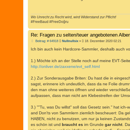
t
r
a
g
Wo Unrecht zu Recht wird, wird Widerstand zur Pflicht!
#FreeBaud #FreeDoğru
Re: Fragen zu selten/teuer angebotenen Alb
B
Beitrag: # 64918
Nullnullsix
»
18. Dezember 2020 02:21
e
i
Ich bin auch kein Hardcore-Sammler, deshalb auch vo
t
r
a
1.) Möchte ich an der Stelle noch auf meine EVT-Seite
g
http://onliver.de/zaxxene/evt_self.html
2.) Zur Sonderausgabe Briten: Du hast die in eingesch
sagst, erinnere ich undeutlich, dass da ne Folie drum
den man ohne weiteres öffnen und wieder verschließ
aufpassen, dass man nicht am Klebestreifen der Ums
3.) ""Tu, was Du willst" soll das Gesetz sein." hat ic
and Don'ts von Sammlern ziemlich bescheuert: Da ge
HABEN, nicht zu benutzen, um nur ja keinen Zustand
es schön ist und
braucht es
im Grunde
gar nicht
. Da