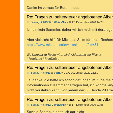
Danke im voraus für Euren Input.
Re: Fragen zu selten/teuer angebotenen Alb
B
Beitrag: # 64906
WeissNix
»
17. Dezember 2020 14:28
e
i
Ich bin kein Sammler, daher will ich mich mit derarti
t
r
a
Aber vielleicht hilft Dir Michaels Seite für erste Reche
g
https://www.michael.striewe-online.de/?id=31
Wo Unrecht zu Recht wird, wird Widerstand zur Pflicht!
#FreeBaud #FreeDoğru
Re: Fragen zu selten/teuer angebotenen Alb
B
Beitrag: # 64911
bdhk
»
17. Dezember 2020 21:31
e
i
Ja, danke, die hatte ich schon gefunden im Zuge mei
t
Informationen zusammengetragen hat, ich könnte lang
r
a
nicht vorstellen kann: von jedem der 38 Bände 20 Ex
g
Re: Fragen zu selten/teuer angebotenen Alb
B
Beitrag: # 64912
WeissNix
»
17. Dezember 2020 21:56
e
i
Soviele Schränke hätte ich gar nicht...