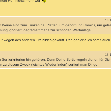
 mein Heft nichts mehr wert
18.
er Weine sind zum Trinken da, Platten, um gehört und Comics, um gele
ng ignoriert, degradiert mans zur schnöden Wertanlage
r wegen des anderen Titelbildes gekauft. Den genieße ich somit auch
18.
n
Sortierkriterien hin gehören. Denn Deine Sortierregeln dienen für Dic
r zu diesem Zweck (leichtes Wiederfinden) sortiert man Dinge.