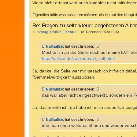
Video nicht erfasst wird auch komplett nicht mitkriege
Eigentlich hätte was passieren müssen, als ich auf den Knopf d
Re: Fragen zu selten/teuer angebotenen Alb
B
Beitrag: # 64923
bdhk
»
18. Dezember 2020 19:33
e
i
t
Nullnullsix
hat geschrieben:
r
a
Möchte ich an der Stelle noch auf meine EVT-Seit
g
http://onliver.de/zaxxene/evt_self.html
Ja, danke, die Seite war mir tatsächlich hilfreich dab
"Sammelwürdigkeit" auszulösen.
Nullnullsix
hat geschrieben:
das war aber nicht eingeschweißt, sondern ein 
Ja, das meinte ich, da habe ich mich undeutlich ausgd
Nullnullsix
hat geschrieben:
den man ohne weiteres öffnen und wieder versch