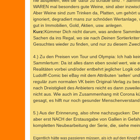
nie abspielen, weil sie 'dafür zu schade sind'. - Samm
WAREN mal besonders gute Weine, sind aber inzwische
Aber Weine sind zum Trinken da, Platten, um gehör
ignoriert, degradiert mans zur schnöden Wertanlage
gut in Immobilien, Gold, Aktien, usw. anlegen.
Kurz:
Kümmer Dich nicht darum, was andere Sammler vo
Sachen da ins Regal, wo sie nach
Deinen
Sortierkrite
Gesuchtes wieder zu finden, und nur zu diesem Zweck 
4.) Zu den Preisen von Tour und Olympia: Ich hab ke
Sammlertum: Da ist alles dann eben soviel wert, wie ein
Realitäten vorbei und/oder entbehrt jeglicher Logik 
Ludolff-Comic bei eBay mit dem Attributen 'selten' und
regulär zum normalen VK beim Original-Verlag zu best
nach Dreistigkeit des Anbieters reicht es dann zuwei
nicht aus. Wie auch im Zusammenhang mit Corona kürzl
gesagt, es hilft nur noch gesunder Menschenverstand..
5.) Aus der Erinnerung, also ohne nachzugucken: Der 
aber erst NACH der Erstausgabe von Gallien in Gefahr
kompletten Neubearbeitung der Serie, die, siehe mein
Eigentlich hätte was passieren müssen, als ich auf den Knopf d