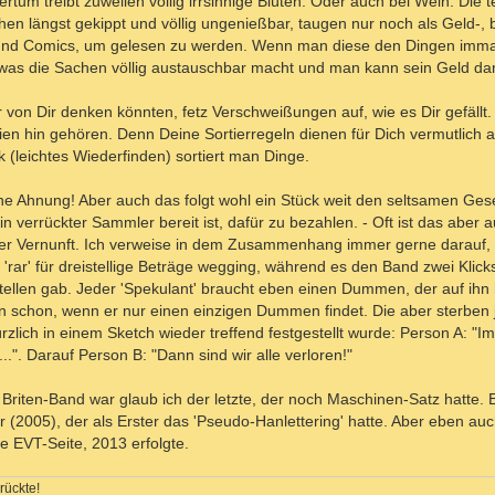
lertum treibt zuweilen völlig irrsinnige Blüten. Oder auch bei Wein: Die
n längst gekippt und völlig ungenießbar, taugen nur noch als Geld-, 
t und Comics, um gelesen zu werden. Wenn man diese den Dingen im
, was die Sachen völlig austauschbar macht und man kann sein Geld d
n Dir denken könnten, fetz Verschweißungen auf, wie es Dir gefällt. 
rien hin gehören. Denn Deine Sortierregeln dienen für Dich vermutlich
(leichtes Wiederfinden) sortiert man Dinge.
ine Ahnung! Aber auch das folgt wohl ein Stück weit den seltsamen Ges
 verrückter Sammler bereit ist, dafür zu bezahlen. - Oft ist das aber au
oder Vernunft. Ich verweise in dem Zusammenhang immer gerne darauf, 
 'rar' für dreistellige Beträge wegging, während es den Band zwei Klicks
ellen gab. Jeder 'Spekulant' braucht eben einen Dummen, der auf ihn h
len schon, wenn er nur einen einzigen Dummen findet. Die aber sterben 
ich in einem Sketch wieder treffend festgestellt wurde: Person A: "I
.". Darauf Person B: "Dann sind wir alle verloren!"
Briten-Band war glaub ich der letzte, der noch Maschinen-Satz hatte. 
 (2005), der als Erster das 'Pseudo-Hanlettering' hatte. Aber eben a
e EVT-Seite, 2013 erfolgte.
rückte!