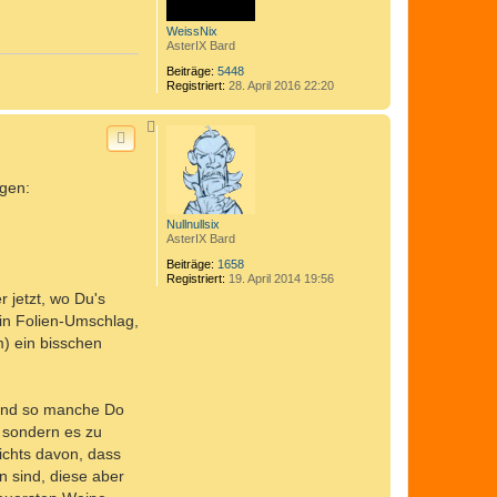
e
n
WeissNix
AsterIX Bard
Beiträge:
5448
Registriert:
28. April 2016 22:20
N
a
c
h
o
agen:
b
e
n
Nullnullsix
AsterIX Bard
Beiträge:
1658
Registriert:
19. April 2014 19:56
 jetzt, wo Du's
ein Folien-Umschlag,
) ein bisschen
 sind so manche Do
 sondern es zu
ichts davon, dass
n sind, diese aber