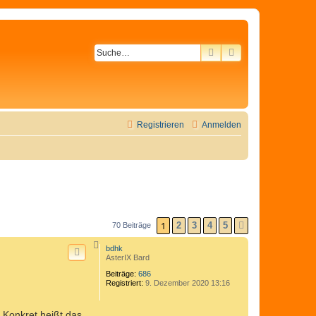
SUCHE
ERWEITERTE SU
Registrieren
Anmelden
1
2
3
4
5
70 Beiträge
NÄCHSTE
N
bdhk
a
AsterIX Bard
c
h
Beiträge:
686
o
Registriert:
9. Dezember 2020 13:16
b
e
n
 Konkret heißt das,