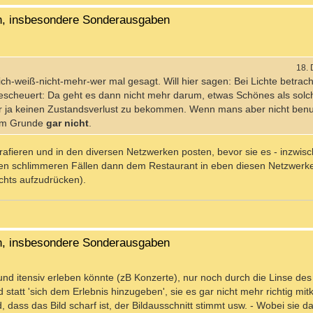
en, insbesondere Sonderausgaben
18.
t ich-weiß-nicht-mehr-wer mal gesagt. Will hier sagen: Bei Lichte betrach
scheuert: Da geht es dann nicht mehr darum, etwas Schönes als solc
r ja keinen Zustandsverlust zu bekommen. Wenn mans aber nicht benu
m Grunde
gar nicht
.
grafieren und in den diversen Netzwerken posten, bevor sie es - inzwisc
 den schlimmeren Fällen dann dem Restaurant in eben diesen Netzwerk
chts aufzudrücken).
en, insbesondere Sonderausgaben
 und itensiv erleben könnte (zB Konzerte), nur noch durch die Linse d
att 'sich dem Erlebnis hinzugeben', sie es gar nicht mehr richtig mitk
 dass das Bild scharf ist, der Bildausschnitt stimmt usw. - Wobei sie d