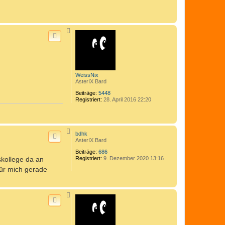
N
a
c
h
o
b
e
n
WeissNix
AsterIX Bard
Beiträge:
5448
Registriert:
28. April 2016 22:20
N
bdhk
a
AsterIX Bard
c
h
Beiträge:
686
o
skollege da an
Registriert:
9. Dezember 2020 13:16
b
e
für mich gerade
n
N
a
c
h
o
b