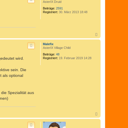
h
AsterIX Druid
o
Beiträge:
2591
b
Registriert:
30. März 2013 18:48
e
n
N
a
c
Malefix
h
AsterIX Village Child
o
Beiträge:
48
b
gedeutet wird.
Registriert:
19. Februar 2019 14:28
e
n
ktive sein. Die
 als optional
die Spezialität aus
mmen)
N
a
c
h