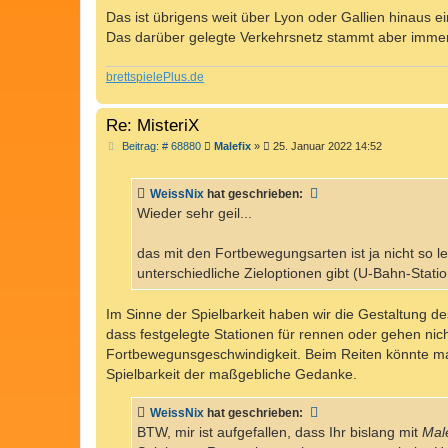
Das ist übrigens weit über Lyon oder Gallien hinaus ein
Das darüber gelegte Verkehrsnetz stammt aber imme
brettspielePlus.de
Re: MisteriX
B
Beitrag: # 68880
Malefix
»
25. Januar 2022 14:52
e
i
t
WeissNix
hat geschrieben:
r
a
Wieder sehr geil...
g
das mit den Fortbewegungsarten ist ja nicht so l
unterschiedliche Zieloptionen gibt (U-Bahn-Stati
Im Sinne der Spielbarkeit haben wir die Gestaltung d
dass festgelegte Stationen für rennen oder gehen nicht
Fortbewegunsgeschwindigkeit. Beim Reiten könnte man
Spielbarkeit der maßgebliche Gedanke.
WeissNix
hat geschrieben:
BTW, mir ist aufgefallen, dass Ihr bislang mit
Male