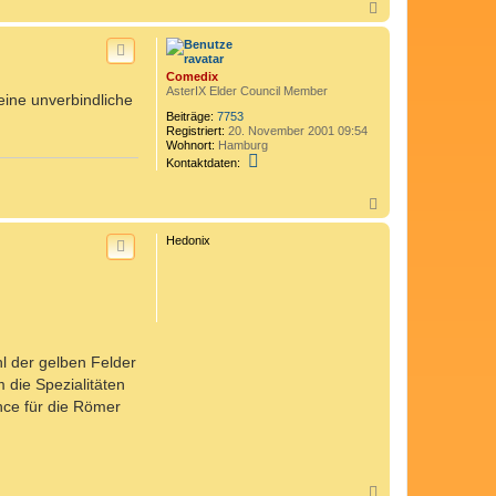
N
a
c
h
o
Comedix
b
AsterIX Elder Council Member
 eine unverbindliche
e
n
Beiträge:
7753
Registriert:
20. November 2001 09:54
Wohnort:
Hamburg
K
Kontaktdaten:
o
n
t
N
a
a
k
c
Hedonix
t
h
d
o
a
b
t
e
e
n
n
v
o
n
l der gelben Felder
C
 die Spezialitäten
o
m
nce für die Römer
e
d
i
x
N