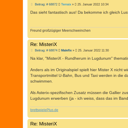
B
Beitrag: # 68872
Terraix
»
25. Januar 2022 10:34
e
i
Das sieht fantastisch aus! Da bekomme ich gleich Lust
t
r
a
g
Freund großzügiger Meerschweinchen
Re: MisteriX
B
Beitrag: # 68874
Malefix
»
25. Januar 2022 11:30
e
i
Na klar, "MisteriX - Rundherum in Lugdunum" thematisi
t
r
a
Anders als im Originalspiel spielt hier Mister X nicht 
g
Transportmittel U-Bahn, Bus und Taxi werden in die da
schwimmen.
Als Asterix-spezifischen Zusatz müssen die Gallier zu
Lugdunum erwerben (ja - ich weiss, dass das im Band
brettspielePlus.de
Re: MisteriX