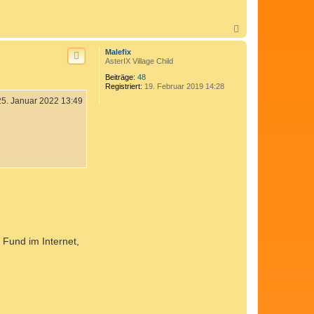
N
a
c
Malefix
h
AsterIX Village Child
o
Beiträge:
48
b
Registriert:
19. Februar 2019 14:28
e
n
25. Januar 2022 13:49
n Fund im Internet,