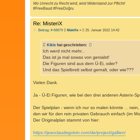
Wo Unrecht zu Recht wird, wird Widerstand zur Pflicht!
#FreeBaud #FreeDoğru
Re: MisteriX
B
Beitrag: # 68879
Malefix
»
25. Januar 2022 14:42
e
i
t
Kikix
hat geschrieben:
r
a
Ich werd nicht mehr...
g
Das ist ja mal sowas von genialst!
Die Figuren sind aus dem Ü-Ei, oder?
Und das Spielbrett selbst gemalt, oder wie???
Vielen Dank.
Ja - Ü-Ei Figuren, wie bei den drei anderen Asterix-Sp
Der Spielplan - wenn ich nur so malen könnte ... nein,
den wir für den rein privaten Gebrauch einfach (im M
Der Originalplan stammt von hier:
https://jeanclaudegolvin.com/de/project/gallien/