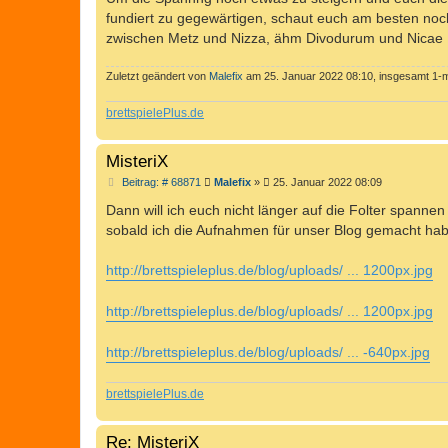
g
fundiert zu gegewärtigen, schaut euch am besten no
zwischen Metz und Nizza, ähm Divodurum und Nicae .
Zuletzt geändert von
Malefix
am 25. Januar 2022 08:10, insgesamt 1-m
brettspielePlus.de
MisteriX
B
Beitrag: # 68871
Malefix
»
25. Januar 2022 08:09
e
i
Dann will ich euch nicht länger auf die Folter spannen
t
sobald ich die Aufnahmen für unser Blog gemacht hab
r
a
g
http://brettspieleplus.de/blog/uploads/ ... 1200px.jpg
http://brettspieleplus.de/blog/uploads/ ... 1200px.jpg
http://brettspieleplus.de/blog/uploads/ ... -640px.jpg
brettspielePlus.de
Re: MisteriX