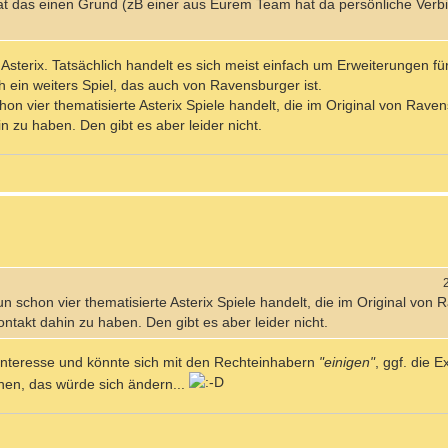
 das einen Grund (zB einer aus Eurem Team hat da persönliche Verbi
ür Asterix. Tatsächlich handelt es sich meist einfach um Erweiterungen fü
 ein weiters Spiel, das auch von Ravensburger ist.
hon vier thematisierte Asterix Spiele handelt, die im Original von Rave
in zu haben. Den gibt es aber leider nicht.
un schon vier thematisierte Asterix Spiele handelt, die im Original von
ontakt dahin zu haben. Den gibt es aber leider nicht.
Interesse und könnte sich mit den Rechteinhabern
"einigen"
, ggf. die E
hen, das würde sich ändern...