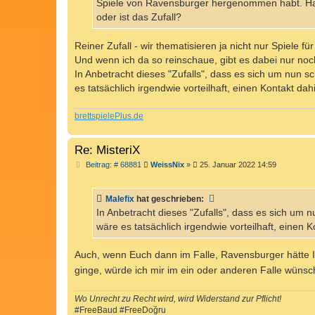
Spiele von Ravensburger hergenommen habt. Hat
oder ist das Zufall?
Reiner Zufall - wir thematisieren ja nicht nur Spiele f
Und wenn ich da so reinschaue, gibt es dabei nur noch
In Anbetracht dieses "Zufalls", dass es sich um nun sc
es tatsächlich irgendwie vorteilhaft, einen Kontakt dah
brettspielePlus.de
Re: MisteriX
B
Beitrag: # 68881
WeissNix
»
25. Januar 2022 14:59
e
i
t
Malefix
hat geschrieben:
r
a
In Anbetracht dieses "Zufalls", dass es sich um n
g
wäre es tatsächlich irgendwie vorteilhaft, einen K
Auch, wenn Euch dann im Falle, Ravensburger hätte 
ginge, würde ich mir im ein oder anderen Falle wünsc
Wo Unrecht zu Recht wird, wird Widerstand zur Pflicht!
#FreeBaud #FreeDoğru