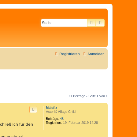
SUCHE
ERWEITERTE SU
Registrieren
Anmelden
11 Beiträge • Seite
1
von
1
Malefix
AsterIX Village Child
Beiträge:
48
Registriert:
19. Februar 2019 14:28
hließlich für den
ang nochmal