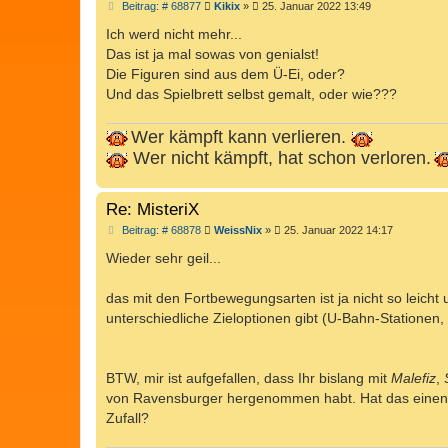
B
Beitrag: # 68877
Kikix
»
25. Januar 2022 13:49
e
i
Ich werd nicht mehr...
t
Das ist ja mal sowas von genialst!
r
a
Die Figuren sind aus dem Ü-Ei, oder?
g
Und das Spielbrett selbst gemalt, oder wie???
Wer kämpft kann verlieren.
Wer nicht kämpft, hat schon verloren.
Re: MisteriX
B
Beitrag: # 68878
WeissNix
»
25. Januar 2022 14:17
e
i
Wieder sehr geil...
t
r
a
das mit den Fortbewegungsarten ist ja nicht so leicht
g
unterschiedliche Zieloptionen gibt (U-Bahn-Stationen,
BTW, mir ist aufgefallen, dass Ihr bislang mit
Malefiz
,
von Ravensburger hergenommen habt. Hat das einen G
Zufall?