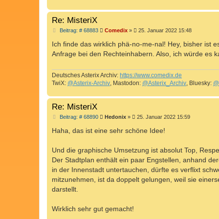
Re: MisteriX
B
Beitrag: # 68883
Comedix
»
25. Januar 2022 15:48
e
i
Ich finde das wirklich phä-no-me-nal! Hey, bisher ist 
t
Anfrage bei den Rechteinhabern. Also, ich würde es k
r
a
g
Deutsches Asterix Archiv:
https://www.comedix.de
TwiX:
@Asterix-Archiv
, Mastodon:
@Asterix_Archiv
, Bluesky:
@
Re: MisteriX
B
Beitrag: # 68890
Hedonix
»
25. Januar 2022 15:59
e
i
Haha, das ist eine sehr schöne Idee!
t
r
a
Und die graphische Umsetzung ist absolut Top, Respe
g
Der Stadtplan enthält ein paar Engstellen, anhand de
in der Innenstadt untertauchen, dürfte es verflixt sch
mitzunehmen, ist da doppelt gelungen, weil sie einer
darstellt.
Wirklich sehr gut gemacht!