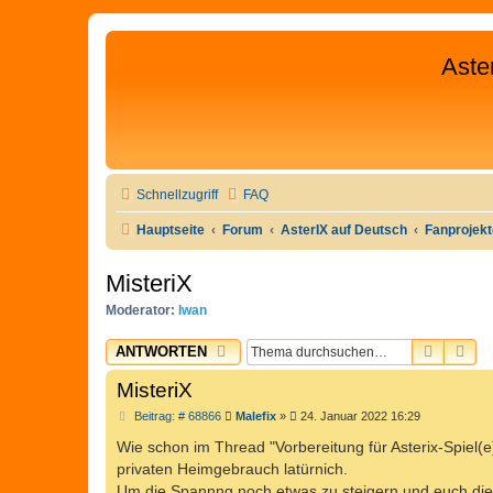
Aste
Schnellzugriff
FAQ
Hauptseite
Forum
AsterIX auf Deutsch
Fanprojek
MisteriX
Moderator:
Iwan
SUCHE
ER
ANTWORTEN
MisteriX
B
Beitrag: # 68866
Malefix
»
24. Januar 2022 16:29
e
i
Wie schon im Thread "Vorbereitung für Asterix-Spiel(e
t
privaten Heimgebrauch latürnich.
r
a
Um die Spannng noch etwas zu steigern und euch di