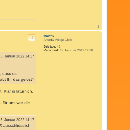
N
a
c
Malefix
h
AsterIX Village Child
o
Beiträge:
48
b
Registriert:
19. Februar 2019 14:28
e
n
25. Januar 2022 14:17
, dass es
abt Ihr das gelöst?
Klar is latürnich,
 für uns war die
25. Januar 2022 14:17
 X
ausschliesslich