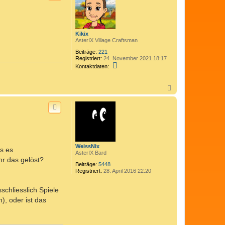
o
b
e
n
Kikix
AsterIX Village Craftsman
Beiträge:
221
Registriert:
24. November 2021 18:17
K
Kontaktdaten:
o
n
t
N
a
a
k
c
t
h
d
o
a
b
t
e
e
n
n
v
WeissNix
ss es
o
AsterIX Bard
n
hr das gelöst?
K
Beiträge:
5448
i
Registriert:
28. April 2016 22:20
k
i
x
schliesslich Spiele
, oder ist das