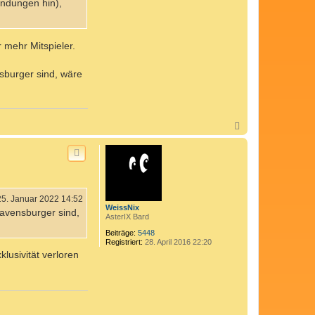
ndungen hin),
r mehr Mitspieler.
nsburger sind, wäre
N
a
c
h
o
b
e
n
25. Januar 2022 14:52
WeissNix
 Ravensburger sind,
AsterIX Bard
Beiträge:
5448
Registriert:
28. April 2016 22:20
xklusivität verloren