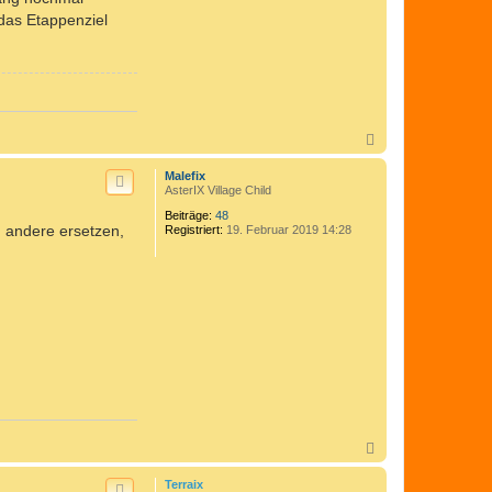
das Etappenziel
N
a
c
Malefix
h
AsterIX Village Child
o
Beiträge:
48
b
ch andere ersetzen,
Registriert:
19. Februar 2019 14:28
e
n
N
a
c
Terraix