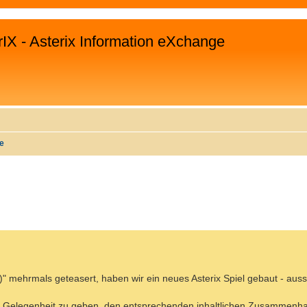
rIX - Asterix Information eXchange
te
WEITERTE SUCHE
)" mehrmals geteasert, haben wir ein neues Asterix Spiel gebaut - aussc
e Gelegenheit zu geben, den entsprechenden inhaltlichen Zusammenh