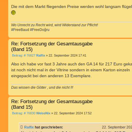
e
i
Die mit dem Markt fliegenden Preise werden wohl langsam flügel
t
r
a
g
Wo Unrecht zu Recht wird, wird Widerstand zur Pflicht!
#FreeBaud #FreeDoğru
Re: Fortsetzung der Gesamtausgabe
(Band 15)
B
Beitrag: # 76827
Ralfix
»
22. September 2024 17:41
e
i
Also ich habe vor fast 3 Jahre auch den GA 14 für 217 Euro gekau
t
ist noch nicht mal in der Vitrine sondern in einem Karton einzeln
r
a
eingepackt bei den anderen 13 Exemplare.
g
Das wissen die Götter , und die nicht !!!
Re: Fortsetzung der Gesamtausgabe
(Band 15)
B
Beitrag: # 76830
WeissNix
»
22. September 2024 17:52
e
i
t
Ralfix
hat geschrieben:
22. September 20
r