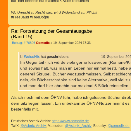
darf hier ohnehin nur maximal 5 Stück reinstellen.
Wo Unrecht zu Recht wird, wird Widerstand zur Pflicht!
#FreeBaud #FreeDoğru
Re: Fortsetzung der Gesamtausgabe
(Band 15)
B
Beitrag: # 76806
Comedix
»
19. September 2024 17:33
e
i
t
WeissNix
hat geschrieben:
19. September 20
r
a
Im Gegenteil - ich würde viele gerne loswerden (Romane/Kr
g
und sowas halt, was man im Leben nur einmal liest), habe 
generell Skrupel, Bücher wegzuschmeissen. Selbst schlech
nein, die Bücherschränke sind keine Alternative, weil viel zu 
und man darf hier ohnehin nur maximal 5 Stück reinstellen.
Als ich noch mit dem ÖPNV fuhr, habe ich gelesene Bücher direk
dem Sitz liegen lassen. Ein unbekannter ÖPNV-Nutzer nimmt es
bestenfalls mit.
Deutsches Asterix Archiv:
https://www.comedix.de
TwiX:
@Asterix-Archiv
, Mastodon:
@Asterix_Archiv
, Bluesky:
@comedix.de