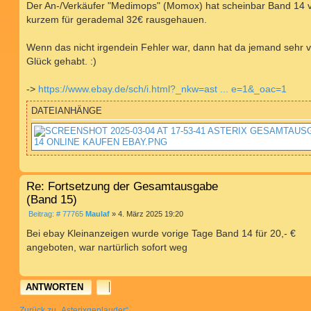
i
Der An-/Verkäufer "Medimops" (Momox) hat scheinbar Band 14 
t
kurzem für gerademal 32€ rausgehauen.
r
a
g
Wenn das nicht irgendein Fehler war, dann hat da jemand sehr v
Glück gehabt. :)
->
https://www.ebay.de/sch/i.html?_nkw=ast ... e=1&_oac=1
DATEIANHÄNGE
Re: Fortsetzung der Gesamtausgabe
(Band 15)
B
Beitrag: # 77765
Maulaf
»
4. März 2025 19:20
e
i
Bei ebay Kleinanzeigen wurde vorige Tage Band 14 für 20,- €
t
angeboten, war nartürlich sofort weg
r
a
g
ANTWORTEN
Zurück zu „Asterixgeplauder“