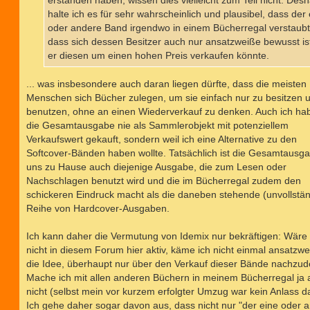
erstanden haben, wissen dies vielleicht zum Teil nicht. Desh
halte ich es für sehr wahrscheinlich und plausibel, dass der
oder andere Band irgendwo in einem Bücherregal verstaubt
dass sich dessen Besitzer auch nur ansatzweiße bewusst is
er diesen um einen hohen Preis verkaufen könnte.
... was insbesondere auch daran liegen dürfte, dass die meisten
Menschen sich Bücher zulegen, um sie einfach nur zu besitzen 
benutzen, ohne an einen Wiederverkauf zu denken. Auch ich ha
die Gesamtausgabe nie als Sammlerobjekt mit potenziellem
Verkaufswert gekauft, sondern weil ich eine Alternative zu den
Softcover-Bänden haben wollte. Tatsächlich ist die Gesamtausga
uns zu Hause auch diejenige Ausgabe, die zum Lesen oder
Nachschlagen benutzt wird und die im Bücherregal zudem den
schickeren Eindruck macht als die daneben stehende (unvollstän
Reihe von Hardcover-Ausgaben.
Ich kann daher die Vermutung von Idemix nur bekräftigen: Wäre 
nicht in diesem Forum hier aktiv, käme ich nicht einmal ansatzwe
die Idee, überhaupt nur über den Verkauf dieser Bände nachzu
Mache ich mit allen anderen Büchern in meinem Bücherregal ja
nicht (selbst mein vor kurzem erfolgter Umzug war kein Anlass da
Ich gehe daher sogar davon aus, dass nicht nur "der eine oder 