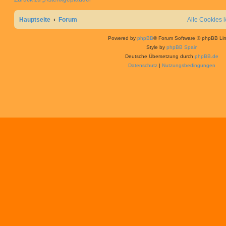
Hauptseite
Forum
Alle Cookies 
Powered by
phpBB
® Forum Software © phpBB Lim
Style by
phpBB Spain
Deutsche Übersetzung durch
phpBB.de
Datenschutz
|
Nutzungsbedingungen