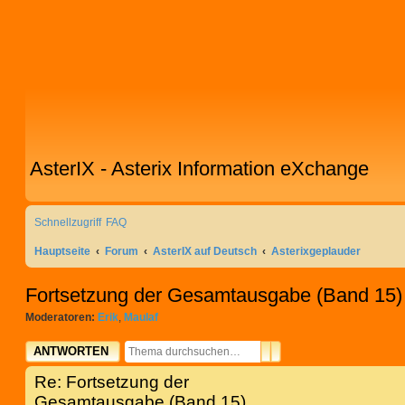
AsterIX - Asterix Information eXchange
Schnellzugriff
FAQ
Hauptseite
Forum
AsterIX auf Deutsch
Asterixgeplauder
Fortsetzung der Gesamtausgabe (Band 15)
Moderatoren:
Erik
,
Maulaf
SUCHE
ERWEITERTE SUCHE
ANTWORTEN
Re: Fortsetzung der
Gesamtausgabe (Band 15)