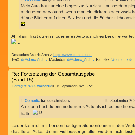
WeissNix
hat geschrieben:
19. September 20
r
a
Mein Auto hat nur eine begrenzte Nutzlast... ausserdem pie
g
andauernd nervtötend, wenn man ein dickeres oder zwei/dr
dünne Bücher auf einen Sitz legt und die Bücher nicht ansch
Ah, dann hast du ein moderneres Auto als ich es bei dir erwartet 
Deutsches Asterix Archiv:
https://www.comedix.de
TwiX:
@Asterix-Archiv
, Mastodon:
@Asterix_Archiv
, Bluesky:
@comedix.de
Re: Fortsetzung der Gesamtausgabe
(Band 15)
B
Beitrag: # 76809
WeissNix
»
19. September 2024 22:24
e
i
t
Comedix
hat geschrieben:
19. September 20
r
a
Ah, dann hast du ein moderneres Auto als ich es bei dir erw
g
hätte.
Leider kann ich mir bei den heutigen Stundenlöhnen in den Werk
die älteren Autos, die mir viel besser gefallen würden, nicht leisten