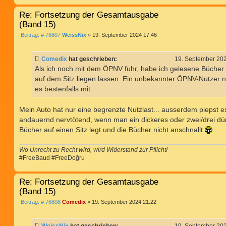
Re: Fortsetzung der Gesamtausgabe
(Band 15)
B
Beitrag: # 76807
WeissNix
»
19. September 2024 17:46
e
i
t
Comedix
hat geschrieben:
19. September 20
r
a
Als ich noch mit dem ÖPNV fuhr, habe ich gelesene Bücher 
g
auf dem Sitz liegen lassen. Ein unbekannter ÖPNV-Nutzer 
es bestenfalls mit.
Mein Auto hat nur eine begrenzte Nutzlast... ausserdem piepst e
andauernd nervtötend, wenn man ein dickeres oder zwei/drei d
Bücher auf einen Sitz legt und die Bücher nicht anschnallt
Wo Unrecht zu Recht wird, wird Widerstand zur Pflicht!
#FreeBaud #FreeDoğru
Re: Fortsetzung der Gesamtausgabe
(Band 15)
B
Beitrag: # 76808
Comedix
»
19. September 2024 21:22
e
i
t