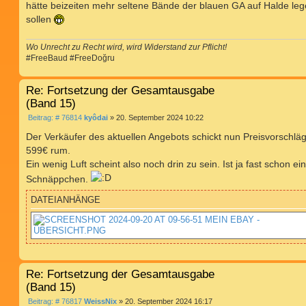
hätte beizeiten mehr seltene Bände der blauen GA auf Halde le
sollen
Wo Unrecht zu Recht wird, wird Widerstand zur Pflicht!
#FreeBaud #FreeDoğru
Re: Fortsetzung der Gesamtausgabe
(Band 15)
B
Beitrag: # 76814
kyôdai
»
20. September 2024 10:22
e
i
Der Verkäufer des aktuellen Angebots schickt nun Preisvorschlä
t
599€ rum.
r
a
Ein wenig Luft scheint also noch drin zu sein. Ist ja fast schon ein
g
Schnäppchen.
DATEIANHÄNGE
Re: Fortsetzung der Gesamtausgabe
(Band 15)
B
Beitrag: # 76817
WeissNix
»
20. September 2024 16:17