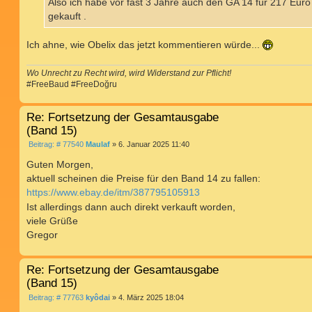
a
Also ich habe vor fast 3 Jahre auch den GA 14 für 217 Euro
g
gekauft .
Ich ahne, wie Obelix das jetzt kommentieren würde...
Wo Unrecht zu Recht wird, wird Widerstand zur Pflicht!
#FreeBaud #FreeDoğru
Re: Fortsetzung der Gesamtausgabe
(Band 15)
B
Beitrag: # 77540
Maulaf
»
6. Januar 2025 11:40
e
i
Guten Morgen,
t
aktuell scheinen die Preise für den Band 14 zu fallen:
r
a
https://www.ebay.de/itm/387795105913
g
Ist allerdings dann auch direkt verkauft worden,
viele Grüße
Gregor
Re: Fortsetzung der Gesamtausgabe
(Band 15)
B
Beitrag: # 77763
kyôdai
»
4. März 2025 18:04
e