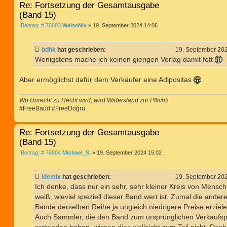
Re: Fortsetzung der Gesamtausgabe
(Band 15)
B
Beitrag: # 76803
WeissNix
»
19. September 2024 14:06
e
i
t
bdhk
hat geschrieben:
19. September 20
r
a
Wenigstens mache ich keinen gierigen Verlag damit fett
g
Aber ermöglichst dafür dem Verkäufer eine Adipositas
Wo Unrecht zu Recht wird, wird Widerstand zur Pflicht!
#FreeBaud #FreeDoğru
Re: Fortsetzung der Gesamtausgabe
(Band 15)
B
Beitrag: # 76804
Michael_S.
»
19. September 2024 15:02
e
i
t
idemix
hat geschrieben:
19. September 20
r
a
Ich denke, dass nur ein sehr, sehr kleiner Kreis von Mensc
g
weiß, wieviel speziell dieser Band wert ist. Zumal die ander
Bände derselben Reihe ja ungleich niedrigere Preise erziele
Auch Sammler, die den Band zum ursprünglichen Verkaufsp