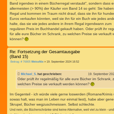
Band irgendwo in einem Bücherregal verstaubt", sondern dass e
allermeisten (> 90%) der Käufer von Band 14 so geht: Sie haben
Regal und kommen im Traum nicht drauf, dass sie ihn für hunde
Euros verkaufen könnten, weil sie ihn für ein Buch wie jedes and
halte, das sie wie jedes andere in ihrem Regal irgendwann zum
regulären Preis im Buchhandel gekauft haben. Oder prüft ihr re
für alle eure Bücher im Schrank, zu welchen Preise sie verkauft
können?
Re: Fortsetzung der Gesamtausgabe
(Band 15)
B
Beitrag: # 76805
WeissNix
»
19. September 2024 16:52
e
i
t
Michael_S.
hat geschrieben:
19. September 20
r
a
Oder prüft ihr regelmäßig für alle eure Bücher im Schrank, 
g
welchen Preise sie verkauft werden können?
Im Gegenteil - ich würde viele gerne loswerden (Romane/Krimis
sowas halt, was man im Leben nur einmal liest), habe aber gener
Skrupel, Bücher wegzuschmeissen. Selbst schlechte.
Und nein, die Bücherschränke sind keine Alternative, weil viel zu klein - u