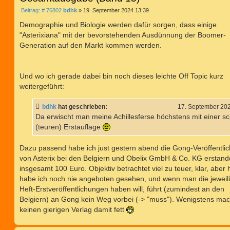
B
Beitrag: # 76802
bdhk
»
19. September 2024 13:39
e
i
Demographie und Biologie werden dafür sorgen, dass einige
t
"Asterixiana" mit der bevorstehenden Ausdünnung der Boomer-
r
a
Generation auf den Markt kommen werden.
g
Und wo ich gerade dabei bin noch dieses leichte Off Topic kurz
weitergeführt:
bdhk
hat geschrieben:
17. September 20
Da erwischt man meine Achillesferse höchstens mit einer s
(teuren) Erstauflage
Dazu passend habe ich just gestern abend die Gong-Veröffentli
von Asterix bei den Belgiern und Obelix GmbH & Co. KG erstand
insgesamt 100 Euro. Objektiv betrachtet viel zu teuer, klar, aber 
habe ich noch nie angeboten gesehen, und wenn man die jeweil
Heft-Erstveröffentlichungen haben will, führt (zumindest an den
Belgiern) an Gong kein Weg vorbei (-> "muss"). Wenigstens mac
keinen gierigen Verlag damit fett