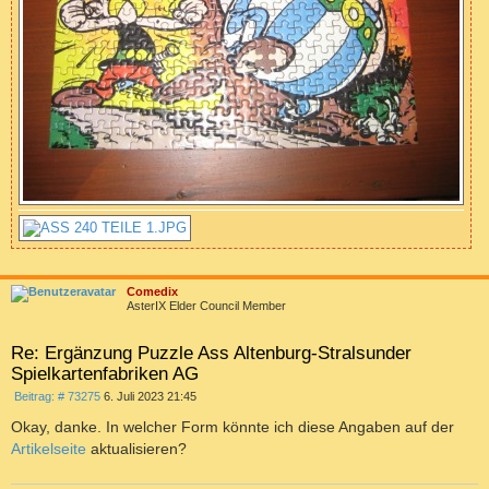
c
Comedix
AsterIX Elder Council Member
Re: Ergänzung Puzzle Ass Altenburg-Stralsunder
Spielkartenfabriken AG
B
Beitrag: # 73275
6. Juli 2023 21:45
e
i
Okay, danke. In welcher Form könnte ich diese Angaben auf der
t
Artikelseite
aktualisieren?
r
a
g