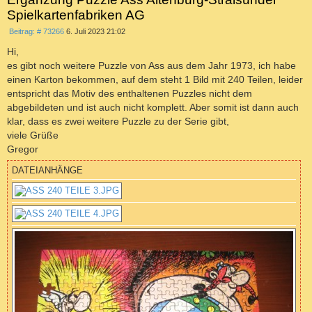
Spielkartenfabriken AG
B
Beitrag: # 73266
6. Juli 2023 21:02
e
i
Hi,
t
es gibt noch weitere Puzzle von Ass aus dem Jahr 1973, ich habe
r
a
einen Karton bekommen, auf dem steht 1 Bild mit 240 Teilen, leider
g
entspricht das Motiv des enthaltenen Puzzles nicht dem
abgebildeten und ist auch nicht komplett. Aber somit ist dann auch
klar, dass es zwei weitere Puzzle zu der Serie gibt,
viele Grüße
Gregor
DATEIANHÄNGE