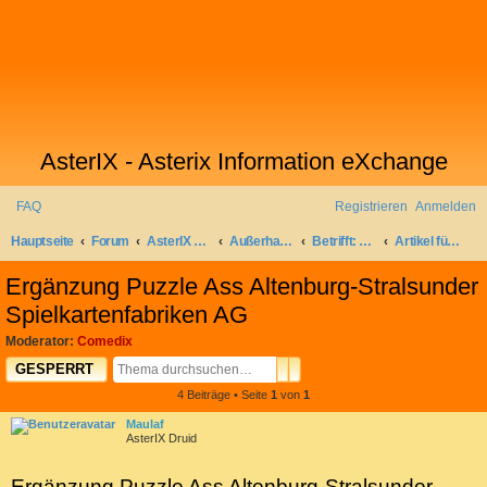
AsterIX - Asterix Information eXchange
FAQ
Registrieren
Anmelden
S
Hauptseite
Forum
AsterIX auf Deutsch
Außerhalb Galliens
Betrifft: Comedix.de
Artikel für die Comedix-Bibliothek
u
Ergänzung Puzzle Ass Altenburg-Stralsunder
c
Spielkartenfabriken AG
h
Moderator:
Comedix
e
SUCHE
ERWEITERTE SUCHE
GESPERRT
4 Beiträge • Seite
1
von
1
Maulaf
AsterIX Druid
Ergänzung Puzzle Ass Altenburg-Stralsunder