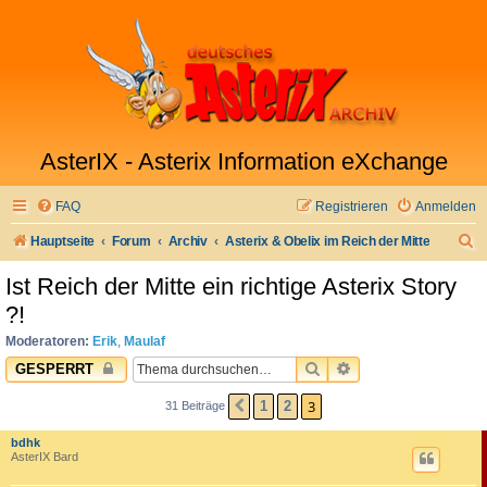
AsterIX - Asterix Information eXchange
FAQ
Registrieren
Anmelden
S
Hauptseite
Forum
Archiv
Asterix & Obelix im Reich der Mitte
u
Ist Reich der Mitte ein richtige Asterix Story
c
?!
h
Moderatoren:
Erik
,
Maulaf
e
SUCHE
ERWEITERTE SUC
GESPERRT
3
1
2
31 Beiträge
VORHERIGE
bdhk
AsterIX Bard