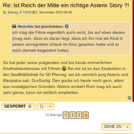
Re: Ist Reich der Mitte ein richtige Asterix Story ?!
B
Beitrag: # 74220
1. November 2023 09:49
e
i
t
WeissNix
hat geschrieben:
r
a
ich mag die Filme eigentlich auch nicht, bis auf eben diesen
g
(mag sein, dass es daran liegt, dass ich ihn mal als Kind in
einem verregneten Urlaub im Kino gesehen hatte und er
mich damals begeistert hatte).
So hat jeder seine prägenden und bis heute erinnerlichen
Kindheitserlebnisse mit Filmen
Bei mir ist es das Kinderkino in
der Stadtbibliothek für 50 Pfennig, wo ich ziemlich jung Asterix und
Kleopatra sah. Großartig. Den gucke ich heute noch gern, allein
aus nostalgischen Gründen. Asterix erobert Rom mag ich auch
sehr gerne, kann ich wirklich empfehlen.
c
GESPERRT
3
1
2
31 Beiträge
VORHERIGE
GEHE ZU