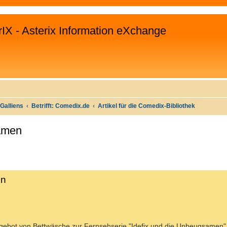
rIX - Asterix Information eXchange
Galliens
Betrifft: Comedix.de
Artikel für die Comedix-Bibliothek
samen
EITERTE SUCHE
en
Angebot von Bettwäsche zur Fernsehserie "Idefix und die Unbeugsamen"