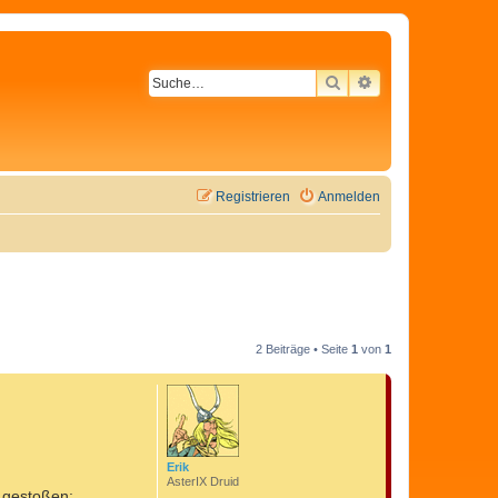
SUCHE
ERWEITERTE SU
Registrieren
Anmelden
2 Beiträge • Seite
1
von
1
Erik
AsterIX Druid
 gestoßen: