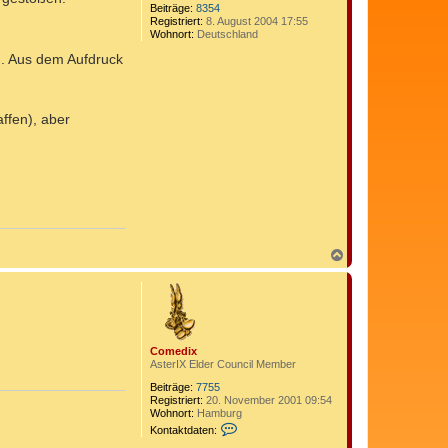
Beiträge:
8354
Registriert:
8. August 2004 17:55
Wohnort:
Deutschland
ch. Aus dem Aufdruck
affen), aber
N
a
c
h
o
b
e
Comedix
n
AsterIX Elder Council Member
Beiträge:
7755
Registriert:
20. November 2001 09:54
Wohnort:
Hamburg
K
Kontaktdaten:
o