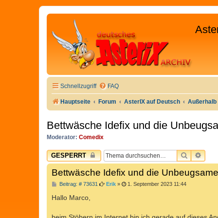
Aste
Schnellzugriff
FAQ
Hauptseite
Forum
AsterIX auf Deutsch
Außerhalb 
Bettwäsche Idefix und die Unbeug
Moderator:
Comedix
SUCHE
ERW
GESPERRT
Bettwäsche Idefix und die Unbeugsam
B
Beitrag: # 73631
Erik
»
1. September 2023 11:44
e
i
Hallo Marco,
t
r
a
beim Stöbern im Internet bin ich gerade auf dieses 