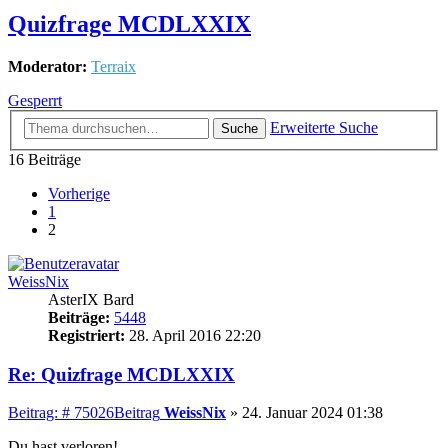
Quizfrage MCDLXXIX
Moderator:
Terraix
Gesperrt
Erweiterte Suche
Suche
16 Beiträge
Vorherige
1
2
WeissNix
AsterIX Bard
Beiträge:
5448
Registriert:
28. April 2016 22:20
Re: Quizfrage MCDLXXIX
Beitrag: # 75026
Beitrag
WeissNix
»
24. Januar 2024 01:38
Du hast verloren!