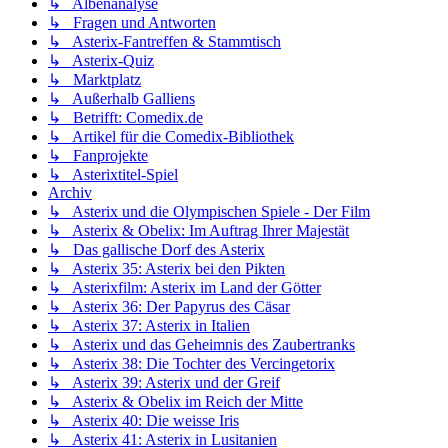
↳ Albenanalyse
↳ Fragen und Antworten
↳ Asterix-Fantreffen & Stammtisch
↳ Asterix-Quiz
↳ Marktplatz
↳ Außerhalb Galliens
↳ Betrifft: Comedix.de
↳ Artikel für die Comedix-Bibliothek
↳ Fanprojekte
↳ Asterixtitel-Spiel
Archiv
↳ Asterix und die Olympischen Spiele - Der Film
↳ Asterix & Obelix: Im Auftrag Ihrer Majestät
↳ Das gallische Dorf des Asterix
↳ Asterix 35: Asterix bei den Pikten
↳ Asterixfilm: Asterix im Land der Götter
↳ Asterix 36: Der Papyrus des Cäsar
↳ Asterix 37: Asterix in Italien
↳ Asterix und das Geheimnis des Zaubertranks
↳ Asterix 38: Die Tochter des Vercingetorix
↳ Asterix 39: Asterix und der Greif
↳ Asterix & Obelix im Reich der Mitte
↳ Asterix 40: Die weisse Iris
↳ Asterix 41: Asterix in Lusitanien