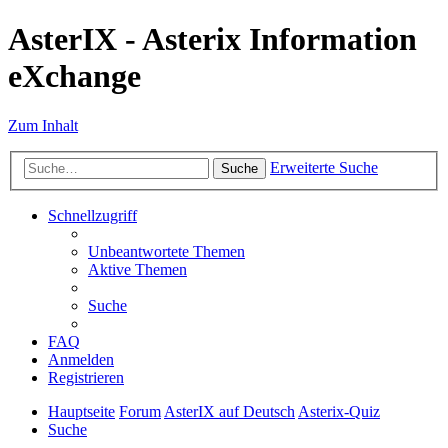
AsterIX - Asterix Information
eXchange
Zum Inhalt
Erweiterte Suche
Suche
Schnellzugriff
Unbeantwortete Themen
Aktive Themen
Suche
FAQ
Anmelden
Registrieren
Hauptseite
Forum
AsterIX auf Deutsch
Asterix-Quiz
Suche