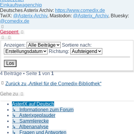
Einkaufswagenchip
Deutsches Asterix Archiv:
https://www.comedix.de
TwiX:
@Asterix-Archiv
, Mastodon:
@Asterix_Archiv
, Bluesky:
@comedix.de
Nach
oben
Gesperrt
Anzeigen:
Sortiere nach:
Richtung:
4 Beiträge • Seite
1
von
1
Zurück zu „Artikel für die Comedix-Bibliothek“
Gehe zu
AsterIX auf Deutsch
↳ Informationen zum Forum
↳ Asterixgeplauder
↳ Sammlerecke
↳ Albenanalyse
↳ Fragen und Antworten