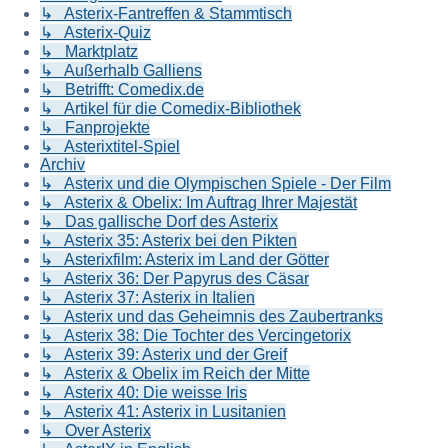
↳ Asterix-Fantreffen & Stammtisch
↳ Asterix-Quiz
↳ Marktplatz
↳ Außerhalb Galliens
↳ Betrifft: Comedix.de
↳ Artikel für die Comedix-Bibliothek
↳ Fanprojekte
↳ Asterixtitel-Spiel
Archiv
↳ Asterix und die Olympischen Spiele - Der Film
↳ Asterix & Obelix: Im Auftrag Ihrer Majestät
↳ Das gallische Dorf des Asterix
↳ Asterix 35: Asterix bei den Pikten
↳ Asterixfilm: Asterix im Land der Götter
↳ Asterix 36: Der Papyrus des Cäsar
↳ Asterix 37: Asterix in Italien
↳ Asterix und das Geheimnis des Zaubertranks
↳ Asterix 38: Die Tochter des Vercingetorix
↳ Asterix 39: Asterix und der Greif
↳ Asterix & Obelix im Reich der Mitte
↳ Asterix 40: Die weisse Iris
↳ Asterix 41: Asterix in Lusitanien
↳ Over Asterix