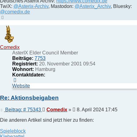
Deutsches Asterix Archiv:
https://www.comedix.de
TwiX:
@Asterix-Archiv
, Mastodon:
@Asterix_Archiv
, Bluesky:
@comedix.de
Nach
oben
Comedix
AsterIX Elder Council Member
Beiträge:
7753
Registriert:
20. November 2001 09:54
Wohnort:
Hamburg
Kontaktdaten:
Kontaktdaten
von
Website
Comedix
Re: Aktionsbeigaben
Beitrag
Beitrag: # 75343
Comedix
»
8. April 2024 17:45
Die anderen Artikel sind jetzt hier zu finden:
Spieleblock
Klebezettel