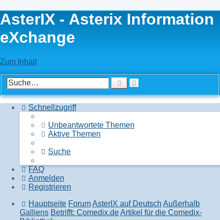
AsterIX - Asterix Information
eXchange
Zum Inhalt
Erweiterte
Suche
Suche
Schnellzugriff
Unbeantwortete Themen
Aktive Themen
Suche
FAQ
Anmelden
Registrieren
Hauptseite
Forum
AsterIX auf Deutsch
Außerhalb
Galliens
Betrifft: Comedix.de
Artikel für die Comedix-