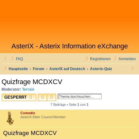
AsterIX - Asterix Information eXchange
FAQ
Registrieren
Anmelden
S
Hauptseite
Forum
AsterIX auf Deutsch
Asterix-Quiz
u
Quizfrage MCDXCV
c
Moderator:
Terraix
h
SUCHE
ERWEITERTE SUCHE
GESPERRT
e
7 Beiträge • Seite
1
von
1
Comedix
AsterIX Elder Council Member
Quizfrage MCDXCV