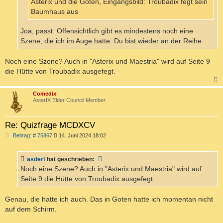
Asterix und die Goten, Eingangsbild: Troubadix fegt sein
Baumhaus aus
Joa, passt. Offensichtlich gibt es mindestens noch eine
Szene, die ich im Auge hatte. Du bist wieder an der Reihe.
Noch eine Szene? Auch in "Asterix und Maestria" wird auf Seite 9
die Hütte von Troubadix ausgefegt.
c
Comedix
AsterIX Elder Council Member
Re: Quizfrage MCDXCV
B
Beitrag: # 75867
14. Juni 2024 18:02
e
i
t
asdert
hat geschrieben:
r
a
Noch eine Szene? Auch in "Asterix und Maestria" wird auf
g
Seite 9 die Hütte von Troubadix ausgefegt.
Genau, die hatte ich auch. Das in Goten hatte ich momentan nicht
auf dem Schirm.