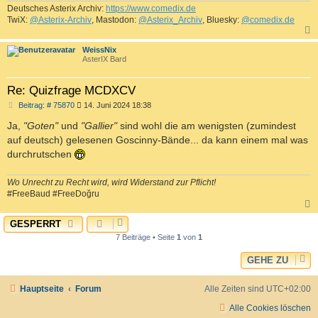
Deutsches Asterix Archiv:
https://www.comedix.de
TwiX:
@Asterix-Archiv
, Mastodon:
@Asterix_Archiv
, Bluesky:
@comedix.de
c
WeissNix
AsterIX Bard
Re: Quizfrage MCDXCV
B
Beitrag: # 75870
14. Juni 2024 18:38
e
i
Ja,
"Goten"
und
"Gallier"
sind wohl die am wenigsten (zumindest
t
auf deutsch) gelesenen Goscinny-Bände... da kann einem mal was
r
a
durchrutschen
g
Wo Unrecht zu Recht wird, wird Widerstand zur Pflicht!
#FreeBaud #FreeDoğru
GESPERRT
c
7 Beiträge • Seite
1
von
1
GEHE ZU
Hauptseite
Forum
Alle Zeiten sind
UTC+02:00
Alle Cookies löschen