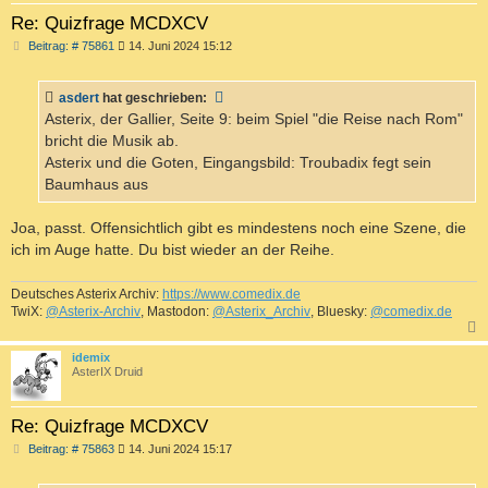
Re: Quizfrage MCDXCV
B
Beitrag: # 75861
14. Juni 2024 15:12
e
i
t
asdert
hat geschrieben:
r
a
Asterix, der Gallier, Seite 9: beim Spiel "die Reise nach Rom"
g
bricht die Musik ab.
Asterix und die Goten, Eingangsbild: Troubadix fegt sein
Baumhaus aus
Joa, passt. Offensichtlich gibt es mindestens noch eine Szene, die
ich im Auge hatte. Du bist wieder an der Reihe.
Deutsches Asterix Archiv:
https://www.comedix.de
TwiX:
@Asterix-Archiv
, Mastodon:
@Asterix_Archiv
, Bluesky:
@comedix.de
c
idemix
AsterIX Druid
Re: Quizfrage MCDXCV
B
Beitrag: # 75863
14. Juni 2024 15:17
e
i