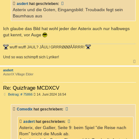
t
asdert
hat geschrieben:
r
a
Asterix und die Goten, Eingangsbild: Troubadix fegt sein
g
Baumhaus aus
Ich glaube das Bild hat wohl jeder der Asterix auch nur halbwegs
gut kennt, vor Auge
wuff! wuff! JAUL? JÅUL! GRRRØØØÅÅRRR!
Und so was schimpft sich Lyriker!
c
asdert
AsterIX Village Elder
Re: Quizfrage MCDXCV
B
Beitrag: # 75866
14. Juni 2024 16:54
e
i
t
Comedix
hat geschrieben:
r
a
g
asdert
hat geschrieben:
Asterix, der Gallier, Seite 9: beim Spiel "die Reise nach
Rom" bricht die Musik ab.