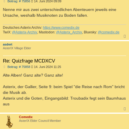
B
Beitrag: # 75856
14. Juni 2024 09:09
e
i
Nenne mir aus zwei unterschiedlichen Abenteuern jeweils eine
t
Ursache, weshalb Musiknoten zu Boden fallen.
r
a
g
Deutsches Asterix Archiv:
https://www.comedix.de
TwiX:
@Asterix-Archiv
, Mastodon:
@Asterix_Archiv
, Bluesky:
@comedix.de
c
asdert
AsterIX Village Elder
Re: Quizfrage MCDXCV
B
Beitrag: # 75858
14. Juni 2024 11:25
e
i
Alte Alben! Ganz alte? Ganz alte!
t
r
a
Asterix, der Gallier, Seite 9: beim Spiel "die Reise nach Rom" bricht
g
die Musik ab.
Asterix und die Goten, Eingangsbild: Troubadix fegt sein Baumhaus
aus
c
Comedix
AsterIX Elder Council Member