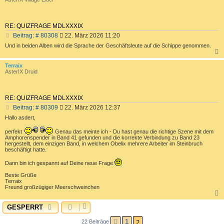
RE: QUIZFRAGE MDLXXXIX
B
Beitrag: # 80308
22. März 2026 11:20
e
Und in beiden Alben wird die Sprache der Geschäftsleute auf die Schippe genommen.
i
t
r
c
Terraix
AsterIX Druid
a
g
RE: QUIZFRAGE MDLXXXIX
B
Beitrag: # 80309
22. März 2026 12:37
e
Hallo asdert,
i
t
perfekt
Genau das meinte ich - Du hast genau die richtige Szene mit dem
r
Amphorenspender in Band 41 gefunden und die korrekte Verbindung zu Band 23
hergestellt, dem einzigen Band, in welchem Obelix mehrere Arbeiter im Steinbruch
a
beschäftigt hatte.
g
Dann bin ich gespannt auf Deine neue Frage
Beste Grüße
Terraix
Freund großzügiger Meerschweinchen
GESPERRT
c
2
1
22 Beiträge
VORHERIGE