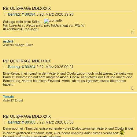
RE: QUIZFRAGE MDLXXXIX
B
Beitrag: # 80294
20. März 2026 19:28
e
Solange nicht beim Stillen...
i
Wo Unrecht zu Recht wird, wird Widerstand zur Pflicht!
t
#FreeBaud #FreeDoğru
r
a
c
g
asdert
AsterIX Village Elder
RE: QUIZFRAGE MDLXXXIX
B
Beitrag: # 80304
22. März 2026 00:21
e
Eine Reise, in ein Land, in dem Asterix und Obelix zuvor noch nicht waren. Jenseits von
i
Band 19 komme ich auf acht mögliche Alben. Obelix sieht etwas vor Ort und macht eine
t
Bemerkung, Asterix hat einen Einwand. Hmm, ich muss irgendwo etwas übersehen
haben.
r
a
g
c
Terraix
AsterIX Druid
RE: QUIZFRAGE MDLXXXIX
B
Beitrag: # 80305
22. März 2026 08:38
e
Dann noch ein Tipp: der entsprechende kurze Dialog zwischen Asterix und Obelix findet
i
in einem größeren Gebäude statt, kurz bevor unsere Gallier dieses verlassen.
t
Freund großzügiger Meerschweinchen