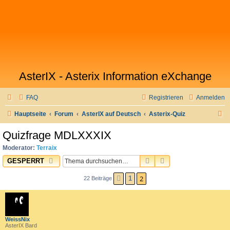
AsterIX - Asterix Information eXchange
FAQ
Registrieren
Anmelden
S
Hauptseite
Forum
AsterIX auf Deutsch
Asterix-Quiz
u
Quizfrage MDLXXXIX
c
Moderator:
Terraix
h
SUCHE
ERWEITERTE SUC
GESPERRT
e
2
1
22 Beiträge
VORHERIGE
WeissNix
AsterIX Bard