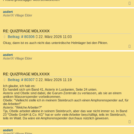
r
a
c
asdert
g
AsterIX Village Elder
RE: QUIZFRAGE MDLXXXIX
B
Beitrag: # 80306
22. März 2026 11:03
e
Okay, dann ist es auch nicht das unterirdische Helmlager bei den Pikten.
i
t
r
c
asdert
AsterIX Village Elder
a
g
RE: QUIZFRAGE MDLXXXIX
B
Beitrag: # 80307
22. März 2026 11:19
e
Ich glaube, ich hab es:
i
Es handelt sich um Band 41, Asterix in Lusitanien, Seite 24 unten.
t
Asterix und Obelix sind dabei, die Garum-Zentrrale zu verlassen, als sie an einem
antiken Wasserspender vorbeikommen.
r
Obelix: "Vielleicht stelle ich in meinem Steinbruch auch einen Amphorenspender auf, für
a
die Arbeiter!"
g
Asterix: "Welche Arbeiter?"
Tja, Obelix arbeitet alleine in seinem Steinbruch, aber das war nicht immer so. In Band
23 "Obelix GmbH & Co. KG" hat er sehr viele Arbeiter beschäftigt, teils im Steinbruch,
teils im Wald. Da wäre ein Amphorenspender durchaus nützlich gewesen.
c
asdert
AsterIX Village Elder