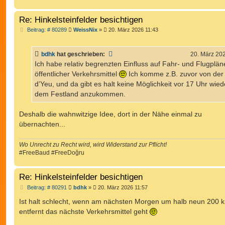
Re: Hinkelsteinfelder besichtigen
B
Beitrag: # 80289
WeissNix
»
20. März 2026 11:43
e
i
t
bdhk
hat geschrieben:
20. März 20
r
a
Ich habe relativ begrenzten Einfluss auf Fahr- und Flugplän
g
öffentlicher Verkehrsmittel
Ich komme z.B. zuvor von der 
d’Yeu, und da gibt es halt keine Möglichkeit vor 17 Uhr wied
dem Festland anzukommen.
Deshalb die wahnwitzige Idee, dort in der Nähe einmal zu
übernachten...
Wo Unrecht zu Recht wird, wird Widerstand zur Pflicht!
#FreeBaud #FreeDoğru
Re: Hinkelsteinfelder besichtigen
B
Beitrag: # 80291
bdhk
»
20. März 2026 11:57
e
i
Ist halt schlecht, wenn am nächsten Morgen um halb neun 200 
t
entfernt das nächste Verkehrsmittel geht
r
a