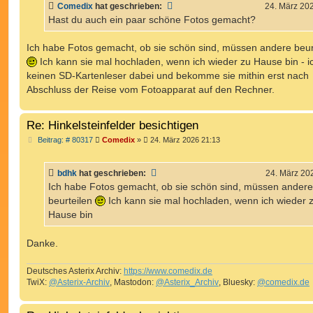
Comedix
hat geschrieben:
24. März 20
r
a
Hast du auch ein paar schöne Fotos gemacht?
g
Ich habe Fotos gemacht, ob sie schön sind, müssen andere beur
Ich kann sie mal hochladen, wenn ich wieder zu Hause bin - i
keinen SD-Kartenleser dabei und bekomme sie mithin erst nach
Abschluss der Reise vom Fotoapparat auf den Rechner.
Re: Hinkelsteinfelder besichtigen
B
Beitrag: # 80317
Comedix
»
24. März 2026 21:13
e
i
t
bdhk
hat geschrieben:
24. März 20
r
a
Ich habe Fotos gemacht, ob sie schön sind, müssen andere
g
beurteilen
Ich kann sie mal hochladen, wenn ich wieder 
Hause bin
Danke.
Deutsches Asterix Archiv:
https://www.comedix.de
TwiX:
@Asterix-Archiv
, Mastodon:
@Asterix_Archiv
, Bluesky:
@comedix.de