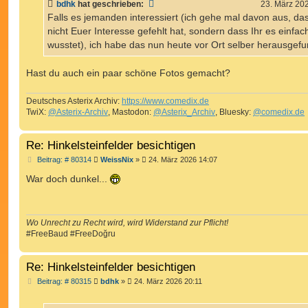
bdhk
hat geschrieben:
23. März 20
r
a
Falls es jemanden interessiert (ich gehe mal davon aus, da
g
nicht Euer Interesse gefehlt hat, sondern dass Ihr es einfach
wusstet), ich habe das nun heute vor Ort selber herausgef
Hast du auch ein paar schöne Fotos gemacht?
Deutsches Asterix Archiv:
https://www.comedix.de
TwiX:
@Asterix-Archiv
, Mastodon:
@Asterix_Archiv
, Bluesky:
@comedix.de
Re: Hinkelsteinfelder besichtigen
B
Beitrag: # 80314
WeissNix
»
24. März 2026 14:07
e
i
War doch dunkel...
t
r
a
g
Wo Unrecht zu Recht wird, wird Widerstand zur Pflicht!
#FreeBaud #FreeDoğru
Re: Hinkelsteinfelder besichtigen
B
Beitrag: # 80315
bdhk
»
24. März 2026 20:11
e
i
t