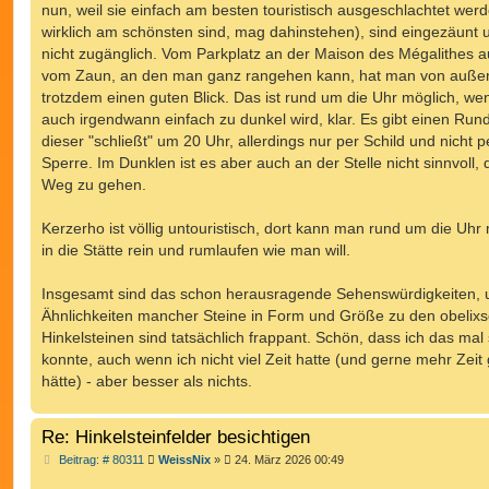
nun, weil sie einfach am besten touristisch ausgeschlachtet wer
wirklich am schönsten sind, mag dahinstehen), sind eingezäunt 
nicht zugänglich. Vom Parkplatz an der Maison des Mégalithes 
vom Zaun, an den man ganz rangehen kann, hat man von auße
trotzdem einen guten Blick. Das ist rund um die Uhr möglich, we
auch irgendwann einfach zu dunkel wird, klar. Es gibt einen Run
dieser "schließt" um 20 Uhr, allerdings nur per Schild und nicht p
Sperre. Im Dunklen ist es aber auch an der Stelle nicht sinnvoll,
Weg zu gehen.
Kerzerho ist völlig untouristisch, dort kann man rund um die Uhr 
in die Stätte rein und rumlaufen wie man will.
Insgesamt sind das schon herausragende Sehenswürdigkeiten, 
Ähnlichkeiten mancher Steine in Form und Größe zu den obelix
Hinkelsteinen sind tatsächlich frappant. Schön, dass ich das mal
konnte, auch wenn ich nicht viel Zeit hatte (und gerne mehr Zeit
hätte) - aber besser als nichts.
Re: Hinkelsteinfelder besichtigen
B
Beitrag: # 80311
WeissNix
»
24. März 2026 00:49
e
i