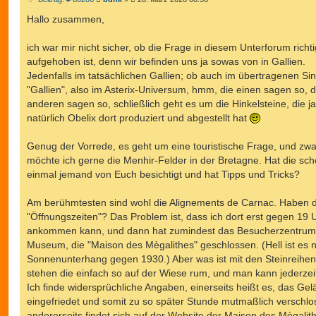
e
i
Hallo zusammen,
t
r
a
ich war mir nicht sicher, ob die Frage in diesem Unterforum richti
g
aufgehoben ist, denn wir befinden uns ja sowas von in Gallien.
Jedenfalls im tatsächlichen Gallien; ob auch im übertragenen Sin
"Gallien", also im Asterix-Universum, hmm, die einen sagen so, d
anderen sagen so, schließlich geht es um die Hinkelsteine, die ja
natürlich Obelix dort produziert und abgestellt hat
Genug der Vorrede, es geht um eine touristische Frage, und zwa
möchte ich gerne die Menhir-Felder in der Bretagne. Hat die sc
einmal jemand von Euch besichtigt und hat Tipps und Tricks?
Am berühmtesten sind wohl die Alignements de Carnac. Haben d
"Öffnungszeiten"? Das Problem ist, dass ich dort erst gegen 19 
ankommen kann, und dann hat zumindest das Besucherzentrum
Museum, die "Maison des Mègalithes" geschlossen. (Hell ist es 
Sonnenunterhang gegen 1930.) Aber was ist mit den Steinreihen 
stehen die einfach so auf der Wiese rum, und man kann jederzei
Ich finde widersprüchliche Angaben, einerseits heißt es, das Gel
eingefriedet und somit zu so später Stunde mutmaßlich verschlo
andererseits findet sich auf der Website der Maison des Mègalit