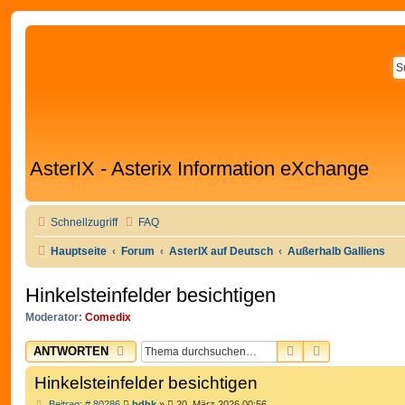
AsterIX - Asterix Information eXchange
Schnellzugriff
FAQ
Hauptseite
Forum
AsterIX auf Deutsch
Außerhalb Galliens
Hinkelsteinfelder besichtigen
Moderator:
Comedix
SUCHE
ERWEITERTE
ANTWORTEN
Hinkelsteinfelder besichtigen
B
Beitrag: # 80286
bdhk
»
20. März 2026 00:56