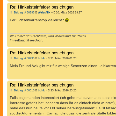
g
Re: Hinkelsteinfelder besichtigen
B
Beitrag: # 80293
WeissNix
»
20. März 2026 19:27
e
i
Per Ochsenkarrenstop vielleicht?
t
r
a
g
Wo Unrecht zu Recht wird, wird Widerstand zur Pflicht!
#FreeBaud #FreeDoğru
Re: Hinkelsteinfelder besichtigen
B
Beitrag: # 80295
bdhk
»
21. März 2026 01:23
e
i
Mein Freund Avix gibt mir für wenige Sesterzen einen Leihkarre
t
r
a
g
Re: Hinkelsteinfelder besichtigen
B
Beitrag: # 80310
bdhk
»
23. März 2026 23:20
e
i
Falls es jemanden interessiert (ich gehe mal davon aus, dass ni
t
Interesse gefehlt hat, sondern dass Ihr es einfach nicht wusstet),
r
a
habe das nun heute vor Ort selber herausgefunden: Es ist tatsäc
g
so, die Alignements in Carnac, die quasi die zentrale Stätte bilde