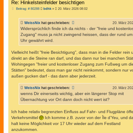
Re: Hinkelsteinfelder besichtigen
B
Beitrag: # 80288
bdhk
»
20. März 2026 08:02
e
i
t
WeissNix
hat geschrieben:
20. März 20
r
a
Widersprüchlich finde ich da nichts - der "freie und kostenlo
g
Zugang" muss ja nicht zwingend heissen, dass der rund um
Uhr gewährt wird.
Vielleicht heißt "freie Besichtigung", dass man in die Felder rein 
direkt an die Steine ran darf, und das dann nur bei manchen Stät
Wohingegen "freier und kostenloser Zugang zum Fußweg um di
Stätten" bedeutet, dass man gar nicht reinkommt, sondern nur v
außen gucken darf - das dann aber jederzeit.
WeissNix
hat geschrieben:
20. März 20
wenns Dir einerseits wichtig, aber ein längerer Stop mit
Übernachtung vor Ort dann doch nicht wert ist?
Ich habe relativ begrenzten Einfluss auf Fahr- und Flugpläne öffe
Verkehrsmittel
Ich komme z.B. zuvor von der Île d’Yeu, und da
halt keine Möglichkeit vor 17 Uhr wieder auf dem Festland
anzukommen.