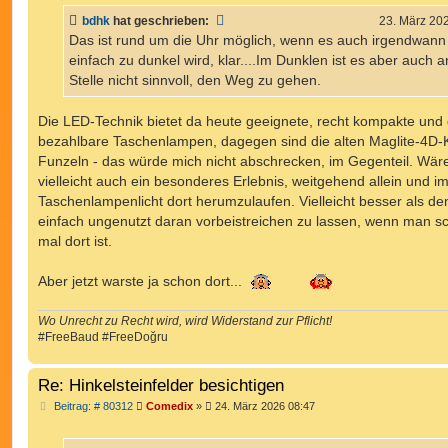
t
bdhk
hat geschrieben:
23. März 20
r
a
Das ist rund um die Uhr möglich, wenn es auch irgendwann
g
einfach zu dunkel wird, klar....Im Dunklen ist es aber auch a
Stelle nicht sinnvoll, den Weg zu gehen.
Die LED-Technik bietet da heute geeignete, recht kompakte und
bezahlbare Taschenlampen, dagegen sind die alten Maglite-4D-
Funzeln - das würde mich nicht abschrecken, im Gegenteil. Wär
vielleicht auch ein besonderes Erlebnis, weitgehend allein und i
Taschenlampenlicht dort herumzulaufen. Vielleicht besser als d
einfach ungenutzt daran vorbeistreichen zu lassen, wenn man s
mal dort ist.
Aber jetzt warste ja schon dort...
Wo Unrecht zu Recht wird, wird Widerstand zur Pflicht!
#FreeBaud #FreeDoğru
Re: Hinkelsteinfelder besichtigen
B
Beitrag: # 80312
Comedix
»
24. März 2026 08:47
e
i
t