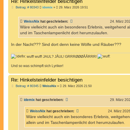
Re: Hinkelsteinfelder besichtigen
B
Beitrag: # 80343
idemix
»
29. März 2026 19:51
e
i
t
WeissNix
hat geschrieben:
24. März 20
r
a
Wäre vielleicht auch ein besonderes Erlebnis, weitgehend al
g
und im Taschenlampenlicht dort herumzulaufen.
In der Nacht??? Sind dort denn keine Wölfe und Räuber???
wuff! wuff! JAUL? JÅUL! GRRRØØØÅÅRRR!
Und so was schimpft sich Lyriker!
Re: Hinkelsteinfelder besichtigen
B
Beitrag: # 80345
WeissNix
»
29. März 2026 21:50
e
i
t
idemix
hat geschrieben:
29. März 20
r
a
g
WeissNix
hat geschrieben:
24. März 202
Wäre vielleicht auch ein besonderes Erlebnis, weitgehe
allein und im Taschenlampenlicht dort herumzulaufen.