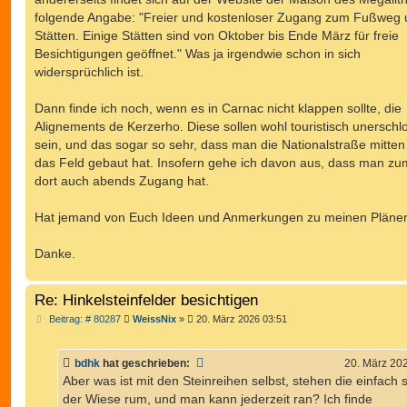
folgende Angabe: "Freier und kostenloser Zugang zum Fußweg 
Stätten. Einige Stätten sind von Oktober bis Ende März für freie
Besichtigungen geöffnet." Was ja irgendwie schon in sich
widersprüchlich ist.
Dann finde ich noch, wenn es in Carnac nicht klappen sollte, die
Alignements de Kerzerho. Diese sollen wohl touristisch unerschl
sein, und das sogar so sehr, dass man die Nationalstraße mitten
das Feld gebaut hat. Insofern gehe ich davon aus, dass man zu
dort auch abends Zugang hat.
Hat jemand von Euch Ideen und Anmerkungen zu meinen Pläne
Danke.
Re: Hinkelsteinfelder besichtigen
B
Beitrag: # 80287
WeissNix
»
20. März 2026 03:51
e
i
t
bdhk
hat geschrieben:
20. März 20
r
a
Aber was ist mit den Steinreihen selbst, stehen die einfach 
g
der Wiese rum, und man kann jederzeit ran? Ich finde