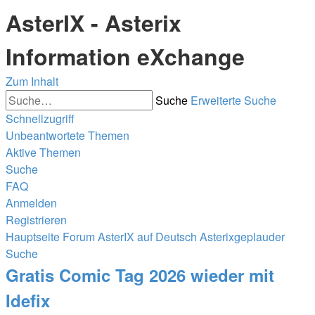
AsterIX - Asterix
Information eXchange
Zum Inhalt
Suche
Erweiterte Suche
Schnellzugriff
Unbeantwortete Themen
Aktive Themen
Suche
FAQ
Anmelden
Registrieren
Hauptseite
Forum
AsterIX auf Deutsch
Asterixgeplauder
Suche
Gratis Comic Tag 2026 wieder mit
Idefix