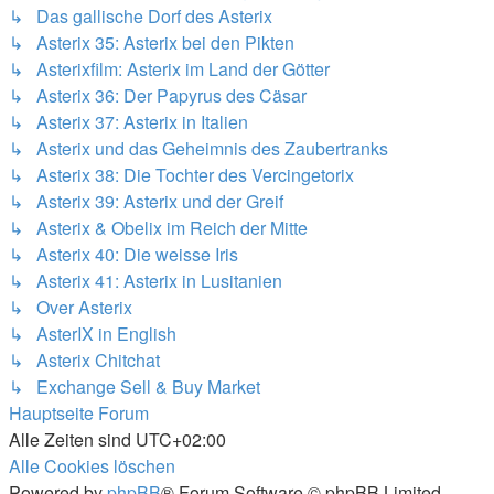
↳ Das gallische Dorf des Asterix
↳ Asterix 35: Asterix bei den Pikten
↳ Asterixfilm: Asterix im Land der Götter
↳ Asterix 36: Der Papyrus des Cäsar
↳ Asterix 37: Asterix in Italien
↳ Asterix und das Geheimnis des Zaubertranks
↳ Asterix 38: Die Tochter des Vercingetorix
↳ Asterix 39: Asterix und der Greif
↳ Asterix & Obelix im Reich der Mitte
↳ Asterix 40: Die weisse Iris
↳ Asterix 41: Asterix in Lusitanien
↳ Over Asterix
↳ AsterIX in English
↳ Asterix Chitchat
↳ Exchange Sell & Buy Market
Hauptseite
Forum
Alle Zeiten sind
UTC+02:00
Alle Cookies löschen
Powered by
phpBB
® Forum Software © phpBB Limited