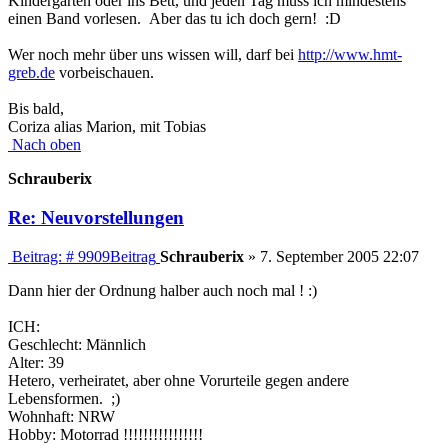
Kindergarten oder ins Bett, und jeden Tag muss ich mindestens
einen Band vorlesen. Aber das tu ich doch gern! :D
Wer noch mehr über uns wissen will, darf bei
http://www.hmt-
greb.de
vorbeischauen.
Bis bald,
Coriza alias Marion, mit Tobias
Nach oben
Schrauberix
Re: Neuvorstellungen
Beitrag: # 9909
Beitrag
Schrauberix
»
7. September 2005 22:07
Dann hier der Ordnung halber auch noch mal ! :)
ICH:
Geschlecht: Männlich
Alter: 39
Hetero, verheiratet, aber ohne Vorurteile gegen andere
Lebensformen. ;)
Wohnhaft: NRW
Hobby: Motorrad !!!!!!!!!!!!!!!!