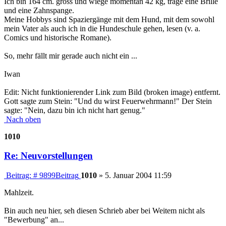
Ich bin 164 cm. gross und wiege momentan 42 kg, trage eine Brille
und eine Zahnspange.
Meine Hobbys sind Spaziergänge mit dem Hund, mit dem sowohl
mein Vater als auch ich in die Hundeschule gehen, lesen (v. a.
Comics und historische Romane).
So, mehr fällt mir gerade auch nicht ein ...
Iwan
Edit: Nicht funktionierender Link zum Bild (broken image) entfernt.
Gott sagte zum Stein: "Und du wirst Feuerwehrmann!" Der Stein
sagte: "Nein, dazu bin ich nicht hart genug."
Nach oben
1010
Re: Neuvorstellungen
Beitrag: # 9899
Beitrag
1010
»
5. Januar 2004 11:59
Mahlzeit.
Bin auch neu hier, seh diesen Schrieb aber bei Weitem nicht als
"Bewerbung" an...