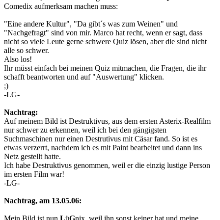
Comedix aufmerksam machen muss:
"Eine andere Kultur", "Da gibt´s was zum Weinen" und
"Nachgefragt" sind von mir. Marco hat recht, wenn er sagt, dass
nicht so viele Leute gerne schwere Quiz lösen, aber die sind nicht
alle so schwer.
Also los!
Ihr müsst einfach bei meinen Quiz mitmachen, die Fragen, die ihr
schafft beantworten und auf "Auswertung" klicken.
;)
-LG-
Nachtrag:
Auf meinem Bild ist Destruktivus, aus dem ersten Asterix-Realfilm
nur schwer zu erkennen, weil ich bei den gängigsten
Suchmaschinen nur einen Destrutivus mit Cäsar fand. So ist es
etwas verzerrt, nachdem ich es mit Paint bearbeitet und dann ins
Netz gestellt hatte.
Ich habe Destruktivus genommen, weil er die einzig lustige Person
im ersten Film war!
-LG-
Nachtrag, am 13.05.06:
Mein Bild ist nun
L
ü
G
nix, weil ihn sonst keiner hat und meine