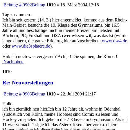
Beitrag: # 9902
Beitrag
1010
»
15. März 2004 17:15
Tag zusammen.
Ich bin seit gestern (14. 3.) hier angemeldet, komme aus dem Rhein-
Main-Gebiet, besuche die 10. Klasse des Gymnasiums, bin 16,5
Jahre alt und beschäftige mich in meiner Freizeit am liebsten mit
Büchern, PC, Fußball und DSA (wer wissen wil, was das ist (würde
lange dauern, die ganze Erklärug hier aufzuschreiben:
www.dsa4.de
oder
www.die3sphaere.de
).
Hab ich noch was vergessen? Ach ja! Die spinnen, die Römer!
Nach oben
1010
Re: Neuvorstellungen
Beitrag: # 9903
Beitrag
1010
»
22. Juli 2004 21:17
Hallo,
ich bin ziemlich neu hier.Ich bin 12 Jahre alt, wohne in Odenthal
(südöstlich von Köln), meine Hobbies sind Comix zu lesen und
Hockey zu spielen. Ich gehe in die 7 Klasse am Gymnasium. Als ich
11 war vernachlässigte ich das Asterix lesen aber vor ca. einem
Monat entdeckte ich diese Seite hier, die mich dann anspornte