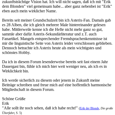
zukunftsträchtige Vision hat. Ich will nicht sagen, daß ich mit "Erik
dem Blonden" viel gemeinsam habe... aber ganz nebenbei ist "Erik"
eben auch mein wirklicher Name.
Bereits seit meiner Grundschulzeit bin ich Asterix-Fan. Damals gab
es 28 Alben, die ich gleich mehrere Male hintereinander gelesen
habe. Mittlerweile kenne ich die Hefte nicht mehr ganz so gut,
sammle aber dafür Asterix-Sekundärliteratur und z.T. auch
Fanartikel. Mangels entsprechender Fremdsprachenkenntnisse ist
mir die linguistische Seite von Asterix leider verschlossen geblieben.
Dennoch betrachte ich Asterix heute als mein wichtigstes und
schönstes Hobby.
Da ich in diesem Forum lesenderweise bereits seit fast einem Jahr
Dauergast bin, fühle ich mich hier weit weniger neu, als ich es in
Wirklichkeit bin.
Ich werde sicherlich zu diesem oder jenem in Zukunft meine
Beiträge schreiben und freue mich auf eine hoffentlich harmonische
Mitgliedschaft in diesem Forum.
Schöne Grüße
Erik
"Alle sollt ihr noch sehen, daß ich habe recht!"
(
Erik der Blonde
,
Die große
Überfahrt
, S. 5)