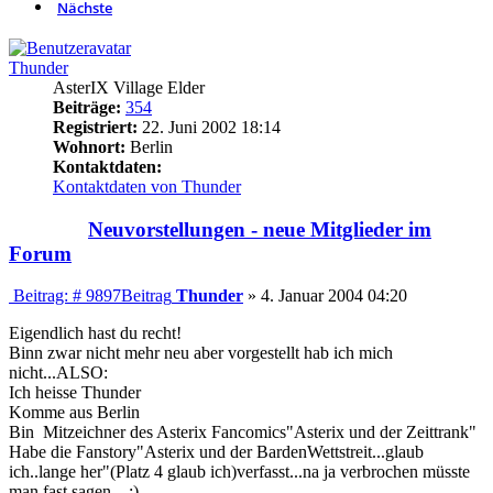
Nächste
Thunder
AsterIX Village Elder
Beiträge:
354
Registriert:
22. Juni 2002 18:14
Wohnort:
Berlin
Kontaktdaten:
Kontaktdaten von Thunder
Neuvorstellungen - neue Mitglieder im
Forum
Beitrag: # 9897
Beitrag
Thunder
»
4. Januar 2004 04:20
Eigendlich hast du recht!
Binn zwar nicht mehr neu aber vorgestellt hab ich mich
nicht...ALSO:
Ich heisse Thunder
Komme aus Berlin
Bin Mitzeichner des Asterix Fancomics"Asterix und der Zeittrank"
Habe die Fanstory"Asterix und der BardenWettstreit...glaub
ich..lange her"(Platz 4 glaub ich)verfasst...na ja verbrochen müsste
man fast sagen ...;)