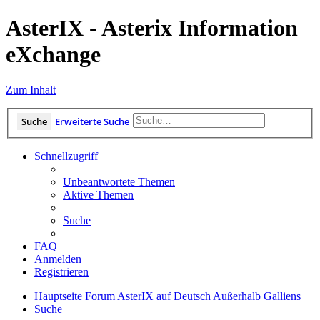
AsterIX - Asterix Information
eXchange
Zum Inhalt
Suche
Erweiterte Suche
Schnellzugriff
Unbeantwortete Themen
Aktive Themen
Suche
FAQ
Anmelden
Registrieren
Hauptseite
Forum
AsterIX auf Deutsch
Außerhalb Galliens
Suche