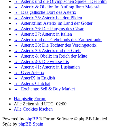
↳ Asterix und die Olympischen Spiele - Der Film
↳ Asterix & Obelix: Im Auftrag Ihrer Majestät
↳ Das gallische Dorf des Asterix
↳ Asterix 35: Asterix bei den Pikten
↳ Asterixfilm: Asterix im Land der Götter
↳ Asterix 36: Der Papyrus des Cäsar
↳ Asterix 37: Asterix in Italien
↳ Asterix und das Geheimnis des Zaubertranks
↳ Asterix 38: Die Tochter des Vercingetorix
↳ Asterix 39: Asterix und der Greif
↳ Asterix & Obelix im Reich der Mitte
↳ Asterix 40: Die weisse Iris
↳ Asterix 41: Asterix in Lusitanien
↳ Over Asterix
↳ AsterIX in English
↳ Asterix Chitchat
↳ Exchange Sell & Buy Market
Hauptseite
Forum
Alle Zeiten sind
UTC+02:00
Alle Cookies löschen
Powered by
phpBB
® Forum Software © phpBB Limited
Style by
phpBB Spain