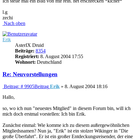
Ich stelle mal ein Bild von mir rein. net erschrecken *kicher*
l.g
zechi
Nach oben
Erik
AsterIX Druid
Beiträge:
8354
Registriert:
8. August 2004 17:55
Wohnort:
Deutschland
Re: Neuvorstellungen
Beitrag: # 9905
Beitrag
Erik
»
8. August 2004 18:16
Hallo,
so, wo ich nun "neuestes Mitglied" in diesem Forum bin, will ich
mich doch erstmal vorstellen: Ich bin Erik.
Zunächst einmal: Wie komme ich zu diesem außergewöhnlichen
Mitgliedsnamen? Nun ja, "Erik" ist ein stolzer Wikinger in "Die
große Überfahrt". Er ist ein großer Entdeckungsreisender, der eine