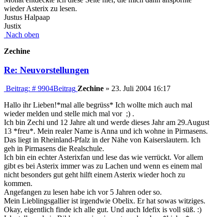
wieder Asterix zu lesen.
Justus Halpaap
Justix
Nach oben
Zechine
Re: Neuvorstellungen
Beitrag: # 9904
Beitrag
Zechine
»
23. Juli 2004 16:17
Hallo ihr Lieben!*mal alle begrüss* Ich wollte mich auch mal
wieder melden und stelle mich mal vor ;) .
Ich bin Zechi und 12 Jahre alt und werde dieses Jahr am 29.August
13 *freu*. Mein realer Name is Anna und ich wohne in Pirmasens.
Das liegt in Rheinland-Pfalz in der Nähe von Kaiserslautern. Ich
geh in Pirmasens die Realschule.
Ich bin ein echter Asterixfan und lese das wie verrückt. Vor allem
gibt es bei Asterix immer was zu Lachen und wenn es einem mal
nicht besonders gut geht hilft einem Asterix wieder hoch zu
kommen.
Angefangen zu lesen habe ich vor 5 Jahren oder so.
Mein Lieblingsgallier ist irgendwie Obelix. Er hat sowas witziges.
Okay, eigentlich finde ich alle gut. Und auch Idefix is voll süß. :)