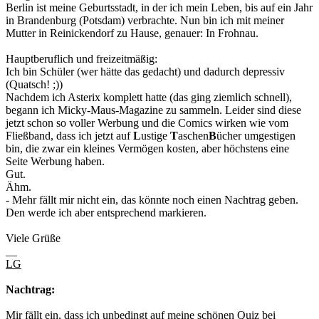
Berlin ist meine Geburtsstadt, in der ich mein Leben, bis auf ein Jahr
in Brandenburg (Potsdam) verbrachte. Nun bin ich mit meiner
Mutter in Reinickendorf zu Hause, genauer: In Frohnau.
Hauptberuflich und freizeitmäßig:
Ich bin Schüler (wer hätte das gedacht) und dadurch depressiv
(Quatsch! ;))
Nachdem ich Asterix komplett hatte (das ging ziemlich schnell),
begann ich Micky-Maus-Magazine zu sammeln. Leider sind diese
jetzt schon so voller Werbung und die Comics wirken wie vom
Fließband, dass ich jetzt auf
L
ustige
T
aschen
B
ücher umgestigen
bin, die zwar ein kleines Vermögen kosten, aber höchstens eine
Seite Werbung haben.
Gut.
Ähm.
- Mehr fällt mir nicht ein, das könnte noch einen Nachtrag geben.
Den werde ich aber entsprechend markieren.
Viele Grüße
__
LG
Nachtrag:
Mir fällt ein, dass ich unbedingt auf meine schönen Quiz bei