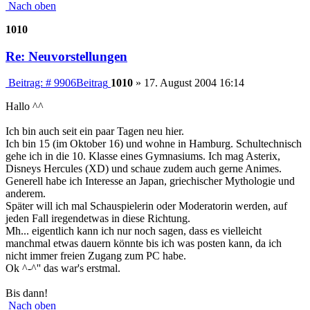
Nach oben
1010
Re: Neuvorstellungen
Beitrag: # 9906
Beitrag
1010
»
17. August 2004 16:14
Hallo ^^
Ich bin auch seit ein paar Tagen neu hier.
Ich bin 15 (im Oktober 16) und wohne in Hamburg. Schultechnisch
gehe ich in die 10. Klasse eines Gymnasiums. Ich mag Asterix,
Disneys Hercules (XD) und schaue zudem auch gerne Animes.
Generell habe ich Interesse an Japan, griechischer Mythologie und
anderem.
Später will ich mal Schauspielerin oder Moderatorin werden, auf
jeden Fall iregendetwas in diese Richtung.
Mh... eigentlich kann ich nur noch sagen, dass es vielleicht
manchmal etwas dauern könnte bis ich was posten kann, da ich
nicht immer freien Zugang zum PC habe.
Ok ^-^'' das war's erstmal.
Bis dann!
Nach oben