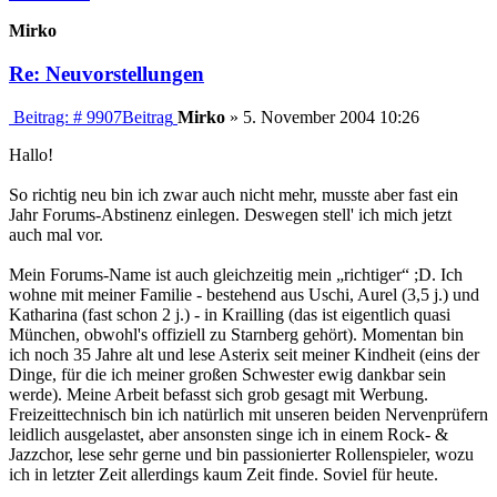
Mirko
Re: Neuvorstellungen
Beitrag: # 9907
Beitrag
Mirko
»
5. November 2004 10:26
Hallo!
So richtig neu bin ich zwar auch nicht mehr, musste aber fast ein
Jahr Forums-Abstinenz einlegen. Deswegen stell' ich mich jetzt
auch mal vor.
Mein Forums-Name ist auch gleichzeitig mein „richtiger“ ;D. Ich
wohne mit meiner Familie - bestehend aus Uschi, Aurel (3,5 j.) und
Katharina (fast schon 2 j.) - in Krailling (das ist eigentlich quasi
München, obwohl's offiziell zu Starnberg gehört). Momentan bin
ich noch 35 Jahre alt und lese Asterix seit meiner Kindheit (eins der
Dinge, für die ich meiner großen Schwester ewig dankbar sein
werde). Meine Arbeit befasst sich grob gesagt mit Werbung.
Freizeittechnisch bin ich natürlich mit unseren beiden Nervenprüfern
leidlich ausgelastet, aber ansonsten singe ich in einem Rock- &
Jazzchor, lese sehr gerne und bin passionierter Rollenspieler, wozu
ich in letzter Zeit allerdings kaum Zeit finde. Soviel für heute.