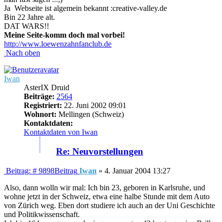
Ja Webseite ist algemein bekannt :creative-valley.de
Bin 22 Jahre alt.
DAT WARS!!
Meine Seite-komm doch mal vorbei!
http://www.loewenzahnfanclub.de
Nach oben
Iwan
AsterIX Druid
Beiträge:
2564
Registriert:
22. Juni 2002 09:01
Wohnort:
Mellingen (Schweiz)
Kontaktdaten:
Kontaktdaten von Iwan
Re: Neuvorstellungen
Beitrag: # 9898
Beitrag
Iwan
»
4. Januar 2004 13:27
Also, dann wolln wir mal: Ich bin 23, geboren in Karlsruhe, und
wohne jetzt in der Schweiz, etwa eine halbe Stunde mit dem Auto
von Zürich weg. Eben dort studiere ich auch an der Uni Geschichte
und Politikwissenschaft.