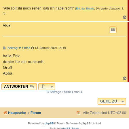
"Alle sollt ihr noch sehen, daß ich habe recht!"
(
Erik der Blonde
,
Die große Überfahrt
, S.
5)
c
Abba
B
Beitrag: # 14948
13. Januar 2007 14:19
e
i
hallo Erik
t
danke für die auskunft.
r
a
Gruß
g
Abba
c
ANTWORTEN
3 Beiträge • Seite
1
von
1
GEHE ZU
Hauptseite
Forum
Alle Zeiten sind
UTC+02:00
Powered by
phpBB
® Forum Software © phpBB Limited
Style by
phpBB Spain