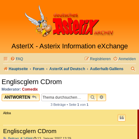
AsterIX - Asterix Information eXchange
FAQ
Registrieren
Anmelden
S
Hauptseite
Forum
AsterIX auf Deutsch
Außerhalb Galliens
u
Engliscglern CDrom
c
Moderator:
Comedix
h
SUCHE
ERWEITERTE SU
ANTWORTEN
e
3 Beiträge • Seite
1
von
1
Abba
Engliscglern CDrom
B
Beitrag: # 14944
13. Januar 2007 13:29