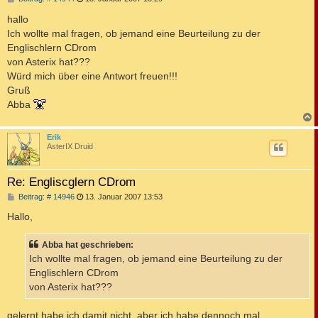
e
i
hallo
t
Ich wollte mal fragen, ob jemand eine Beurteilung zu der
r
a
Englischlern CDrom
g
von Asterix hat???
Würd mich über eine Antwort freuen!!!
Gruß
Abba
c
Erik
AsterIX Druid
Re: Engliscglern CDrom
B
Beitrag: # 14946
13. Januar 2007 13:53
e
i
Hallo,
t
r
a
Abba hat geschrieben:
g
Ich wollte mal fragen, ob jemand eine Beurteilung zu der
Englischlern CDrom
von Asterix hat???
gelernt habe ich damit nicht, aber ich habe dennoch mal