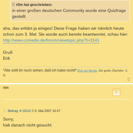
a
r0m hat geschrieben:
g
in einer großen deutschen Community wurde eine Quizfrage
gestellt
aha, das erklärt ja einiges! Diese Frage haben wir nämlich heute
schon zum 3. Mal. Sie wurde auch bereits beantwortet, schau hier:
http://www.comedix.de/forum/viewtopic.php?t=3141
Gruß
Erik
"Alle sollt ihr noch sehen, daß ich habe recht!"
(
Erik der Blonde
,
Die große Überfahrt
, S.
5)
c
r0m
B
Beitrag: # 16112
6. Mai 2007 16:47
e
i
Sorry,
t
hab danach nicht gesucht.
r
a