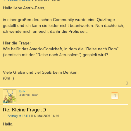
e
i
Hallo liebe Astrix-Fans,
t
r
a
in einer großen deutschen Community wurde eine Quizfrage
g
gestellt und ich kann sie leider nicht beantworten. Nun dachte ich,
ich wende mich an euch, da ihr die Profis seit.
Hier die Frage:
Wie heißt das Asterix-Comicheft, in dem die "Reise nach Rom"
(identisch mit der "Reise nach Jerusalem") gespielt wird?
Viele Grüße und viel Spaß beim Denken,
r0m :)
c
Erik
AsterIX Druid
Re: Kleine Frage :D
B
Beitrag: # 16111
6. Mai 2007 16:46
e
i
Hallo,
t
r