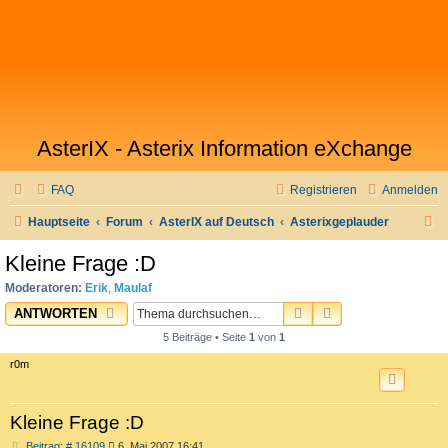
AsterIX - Asterix Information eXchange
FAQ
Registrieren
Anmelden
S
Hauptseite
Forum
AsterIX auf Deutsch
Asterixgeplauder
u
Kleine Frage :D
c
Moderatoren:
Erik
,
Maulaf
h
SUCHE
ERWEITERTE SU
ANTWORTEN
e
5 Beiträge • Seite
1
von
1
r0m
Kleine Frage :D
B
Beitrag: # 16109
6. Mai 2007 16:41