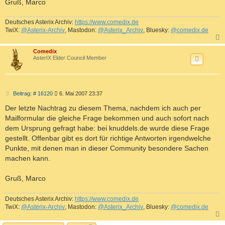
Gruß, Marco
Deutsches Asterix Archiv:
https://www.comedix.de
TwiX:
@Asterix-Archiv
, Mastodon:
@Asterix_Archiv
, Bluesky:
@comedix.de
c
Comedix
AsterIX Elder Council Member
B
Beitrag: # 16120
6. Mai 2007 23:37
e
i
Der letzte Nachtrag zu diesem Thema, nachdem ich auch per
t
Mailformular die gleiche Frage bekommen und auch sofort nach
r
a
dem Ursprung gefragt habe: bei knuddels.de wurde diese Frage
g
gestellt. Offenbar gibt es dort für richtige Antworten irgendwelche
Punkte, mit denen man in dieser Community besondere Sachen
machen kann.
Gruß, Marco
Deutsches Asterix Archiv:
https://www.comedix.de
TwiX:
@Asterix-Archiv
, Mastodon:
@Asterix_Archiv
, Bluesky:
@comedix.de