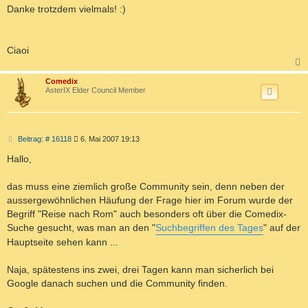
g
Danke trotzdem vielmals! :)
Ciaoi
c
Comedix
AsterIX Elder Council Member
B
Beitrag: # 16118
6. Mai 2007 19:13
e
i
Hallo,
t
r
a
das muss eine ziemlich große Community sein, denn neben der
g
aussergewöhnlichen Häufung der Frage hier im Forum wurde der
Begriff "Reise nach Rom" auch besonders oft über die Comedix-
Suche gesucht, was man an den "
Suchbegriffen des Tages
" auf der
Hauptseite sehen kann ...
Naja, spätestens ins zwei, drei Tagen kann man sicherlich bei
Google danach suchen und die Community finden.