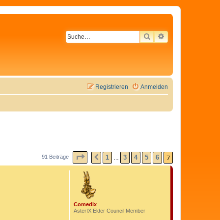
SUCHE
ERWEITERTE SU
Registrieren
Anmelden
SEITE
7
VON
7
7
1
3
4
5
6
91 Beiträge
VORHERIGE
…
Comedix
AsterIX Elder Council Member