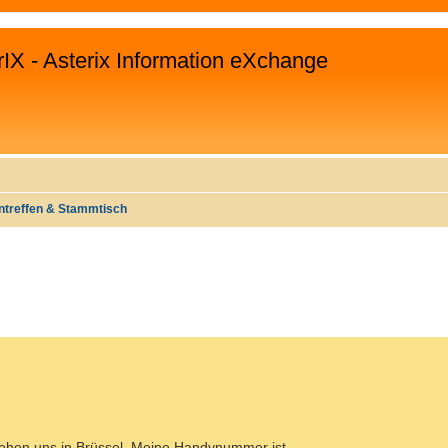
rIX - Asterix Information eXchange
ntreffen & Stammtisch
EITERTE SUCHE
r sehen uns in Brüssel. Meine Handynummer ist