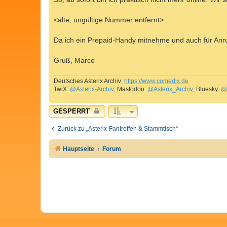
g
<alte, ungültige Nummer entfernt>
Da ich ein Prepaid-Handy mitnehme und auch für Anruf
Gruß, Marco
Deutsches Asterix Archiv:
https://www.comedix.de
TwiX:
@Asterix-Archiv
, Mastodon:
@Asterix_Archiv
, Bluesky:
@
GESPERRT
Zurück zu „Asterix-Fantreffen & Stammtisch“
Hauptseite
Forum