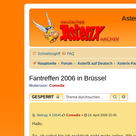
Aste
Schnellzugriff
FAQ
Hauptseite
Forum
AsterIX auf Deutsch
Asterix-Fa
Fantreffen 2006 in Brüssel
Moderator:
Comedix
SUCHE
ERW
GESPERRT
B
Beitrag: # 10640
Comedix
»
19. April 2006 20:45
e
i
Hallo.
t
r
a
So, ab sofort bin ich praktisch nicht mehr online. Wi