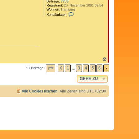
Beiträge:
7753
Registriert:
20. November 2001 09:54
Wohnort:
Hamburg
K
Kontaktdaten:
o
n
t
a
k
t
d
a
t
e
n
N
v
a
o
SEITE
7
VON
7
c
7
1
3
4
5
6
91 Beiträge
VORHERIGE
…
n
h
C
o
o
GEHE ZU
b
m
e
e
n
d
Alle Cookies löschen
Alle Zeiten sind
UTC+02:00
i
x