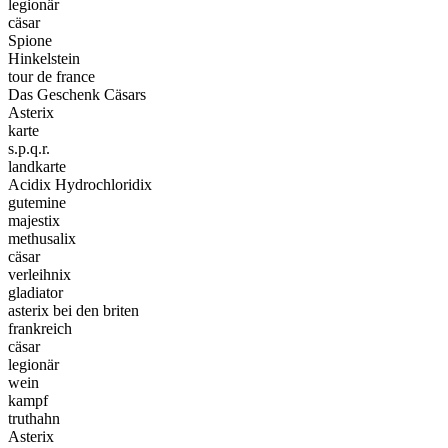
legionär
cäsar
Spione
Hinkelstein
tour de france
Das Geschenk Cäsars
Asterix
karte
s.p.q.r.
landkarte
Acidix Hydrochloridix
gutemine
majestix
methusalix
cäsar
verleihnix
gladiator
asterix bei den briten
frankreich
cäsar
legionär
wein
kampf
truthahn
Asterix