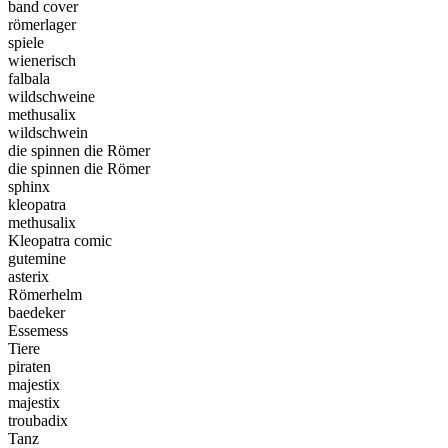
band cover
römerlager
spiele
wienerisch
falbala
wildschweine
methusalix
wildschwein
die spinnen die Römer
die spinnen die Römer
sphinx
kleopatra
methusalix
Kleopatra comic
gutemine
asterix
Römerhelm
baedeker
Essemess
Tiere
piraten
majestix
majestix
troubadix
Tanz