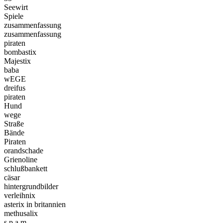
Seewirt
Spiele
zusammenfassung
zusammenfassung
piraten
bombastix
Majestix
baba
wEGE
dreifus
piraten
Hund
wege
Straße
Bände
Piraten
orandschade
Grienoline
schlußbankett
cäsar
hintergrundbilder
verleihnix
asterix in britannien
methusalix
s p a m