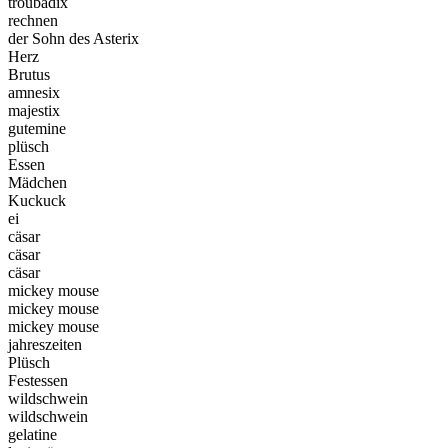
troubadix
rechnen
der Sohn des Asterix
Herz
Brutus
amnesix
majestix
gutemine
plüsch
Essen
Mädchen
Kuckuck
ei
cäsar
cäsar
cäsar
mickey mouse
mickey mouse
mickey mouse
jahreszeiten
Plüsch
Festessen
wildschwein
wildschwein
gelatine