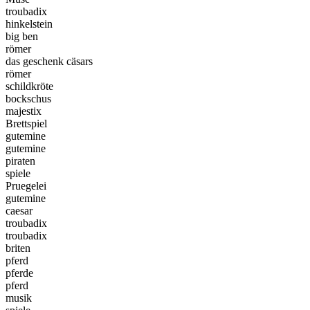
troubadix
hinkelstein
big ben
römer
das geschenk cäsars
römer
schildkröte
bockschus
majestix
Brettspiel
gutemine
gutemine
piraten
spiele
Pruegelei
gutemine
caesar
troubadix
troubadix
briten
pferd
pferde
pferd
musik