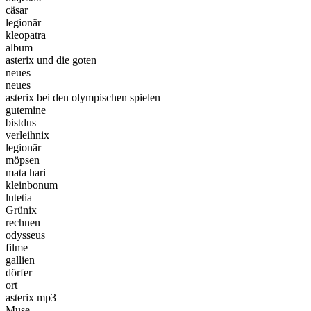
cäsar
legionär
kleopatra
album
asterix und die goten
neues
neues
asterix bei den olympischen spielen
gutemine
bistdus
verleihnix
legionär
möpsen
mata hari
kleinbonum
lutetia
Grünix
rechnen
odysseus
filme
gallien
dörfer
ort
asterix mp3
Muse