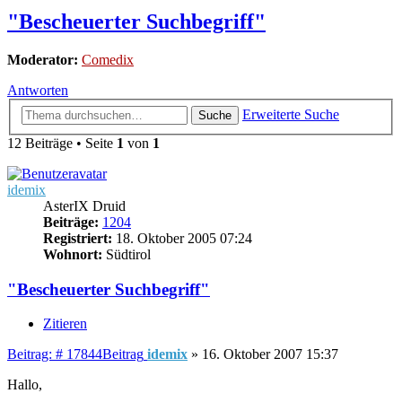
"Bescheuerter Suchbegriff"
Moderator:
Comedix
Antworten
Erweiterte Suche
Suche
12 Beiträge • Seite
1
von
1
idemix
AsterIX Druid
Beiträge:
1204
Registriert:
18. Oktober 2005 07:24
Wohnort:
Südtirol
"Bescheuerter Suchbegriff"
Zitieren
Beitrag: # 17844
Beitrag
idemix
»
16. Oktober 2007 15:37
Hallo,