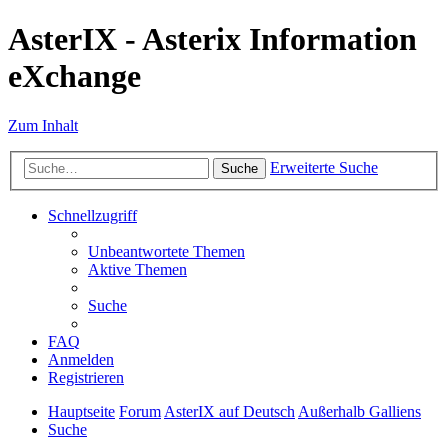
AsterIX - Asterix Information
eXchange
Zum Inhalt
Erweiterte Suche
Suche
Schnellzugriff
Unbeantwortete Themen
Aktive Themen
Suche
FAQ
Anmelden
Registrieren
Hauptseite
Forum
AsterIX auf Deutsch
Außerhalb Galliens
Suche