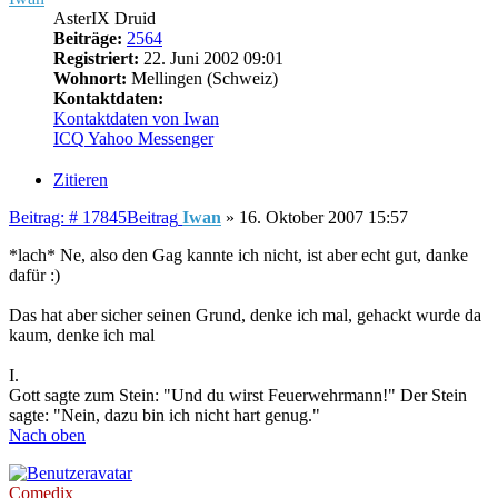
AsterIX Druid
Beiträge:
2564
Registriert:
22. Juni 2002 09:01
Wohnort:
Mellingen (Schweiz)
Kontaktdaten:
Kontaktdaten von Iwan
ICQ
Yahoo Messenger
Zitieren
Beitrag: # 17845
Beitrag
Iwan
»
16. Oktober 2007 15:57
*lach* Ne, also den Gag kannte ich nicht, ist aber echt gut, danke
dafür :)
Das hat aber sicher seinen Grund, denke ich mal, gehackt wurde da
kaum, denke ich mal
I.
Gott sagte zum Stein: "Und du wirst Feuerwehrmann!" Der Stein
sagte: "Nein, dazu bin ich nicht hart genug."
Nach oben
Comedix