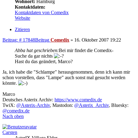
Wohnort:
Hamburg
Kontaktdaten:
Kontaktdaten von Comedix
Website
Zitieren
Beitrag: # 17848
Beitrag
Comedix
»
16. Oktober 2007 19:22
Abba hat geschrieben:
Bei mir findet die Comedix-
Suche da gar nichts
Hast du das geändert, Marco?
Ja, ich habe die "Schlampe" herausgenommen, denn ich kann mir
schon vorstellen, dass "Lampe" auch sonst mal gesucht werden
könnte.
Marco
Deutsches Asterix Archiv:
https://www.comedix.de
TwiX:
@Asterix-Archiv
, Mastodon:
@Asterix_Archiv
, Bluesky:
@comedix.de
Nach oben
Carsten
AsterIX Village Elder