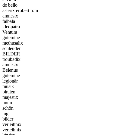
de bello
asterix erobert rom
amnesix
falbala
kleopatra
Ventura
gutemine
methusalix
schleuder
BILDER
troubadix
amnesix
Belenus
gutemine
legionär
musik
piraten
majestix
unnu
schön
lug
bilder
verleihnix
verleihnix