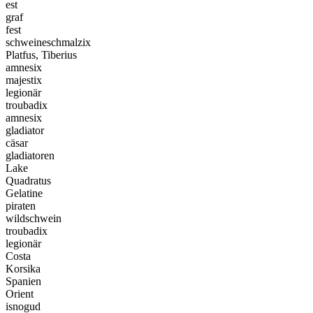
est
graf
fest
schweineschmalzix
Platfus, Tiberius
amnesix
majestix
legionär
troubadix
amnesix
gladiator
cäsar
gladiatoren
Lake
Quadratus
Gelatine
piraten
wildschwein
troubadix
legionär
Costa
Korsika
Spanien
Orient
isnogud