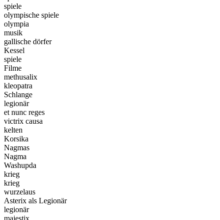
spiele
olympische spiele
olympia
musik
gallische dörfer
Kessel
spiele
Filme
methusalix
kleopatra
Schlange
legionär
et nunc reges
victrix causa
kelten
Korsika
Nagmas
Nagma
Washupda
krieg
krieg
wurzelaus
Asterix als Legionär
legionär
majestix