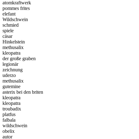
atomkraftwerk
pommes frites
elefant
Wildschwein
schmied
spiele
cäsar
Hinkelstein
methusalix
kleopatra
der große graben
legionär
zeichnung
uderzo
methusalix
gutemine
asterix bei den briten
kleopatra
kleopatra
troubadix
platfus
falbala
wildschwein
obelix
autor