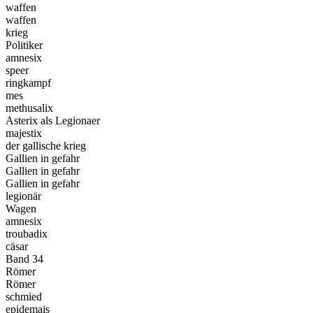
waffen
waffen
krieg
Politiker
amnesix
speer
ringkampf
mes
methusalix
Asterix als Legionaer
majestix
der gallische krieg
Gallien in gefahr
Gallien in gefahr
Gallien in gefahr
legionär
Wagen
amnesix
troubadix
cäsar
Band 34
Römer
Römer
schmied
epidemais