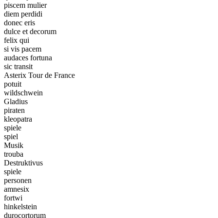
piscem mulier
diem perdidi
donec eris
dulce et decorum
felix qui
si vis pacem
audaces fortuna
sic transit
Asterix Tour de France
potuit
wildschwein
Gladius
piraten
kleopatra
spiele
spiel
Musik
trouba
Destruktivus
spiele
personen
amnesix
fortwi
hinkelstein
durocortorum