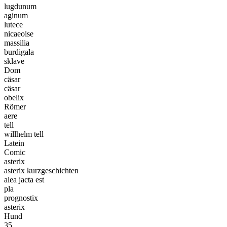
lugdunum
aginum
lutece
nicaeoise
massilia
burdigala
sklave
Dom
cäsar
cäsar
obelix
Römer
aere
tell
willhelm tell
Latein
Comic
asterix
asterix kurzgeschichten
alea jacta est
pla
prognostix
asterix
Hund
35