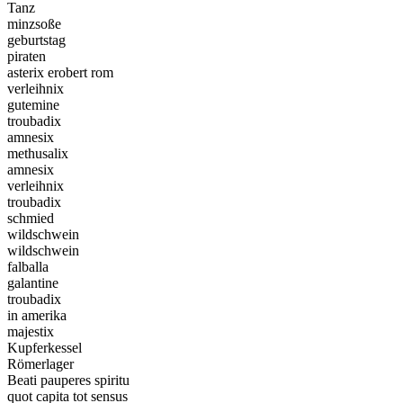
Tanz
minzsoße
geburtstag
piraten
asterix erobert rom
verleihnix
gutemine
troubadix
amnesix
methusalix
amnesix
verleihnix
troubadix
schmied
wildschwein
wildschwein
falballa
galantine
troubadix
in amerika
majestix
Kupferkessel
Römerlager
Beati pauperes spiritu
quot capita tot sensus