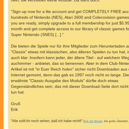
"Sign-up now for a lite account and get COMPLETELY FREE acc
hundreds of Nintendo (NES), Atari 2600 and Colecovision game
you are ready, simply upgrade to a full membership for just $5.9
month and get complete access to our library of classic games fo
Super Nintendo (SNES) [...]."
Die bieten die Spiele nur für ihre Mitglieder zum Herunterladen 
"Classix" etwas mit klassischen, also älteren Spielen zu tun hat, is
auch klar. Insofern kann jeder, der ältere Titel - auf welchem We
auchimmer - anbietet, das so benennen. Aber in dem Club-Nint
Artikel ist mit "in Euer Reich holen" sicher nicht Downloaden au
Internet gemeint, denn das gab es 1997 noch nicht so lange. Die
erwähnte "Classic-Ausgabe des Moduls" dürfte doch etwas
Gegenständliches sein, das mit dieser Download-Seite dort nicht 
tun hat.
Gruß
Erik
"Alle sollt ihr noch sehen, daß ich habe recht!"
(
Erik der Blonde
,
Die große Überfahrt
,