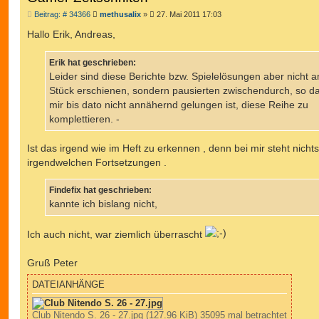
B
Beitrag: # 34366
methusalix
»
27. Mai 2011 17:03
e
i
Hallo Erik, Andreas,
t
r
a
Erik hat geschrieben:
g
Leider sind diese Berichte bzw. Spielelösungen aber nicht 
Stück erschienen, sondern pausierten zwischendurch, so d
mir bis dato nicht annähernd gelungen ist, diese Reihe zu
komplettieren. -
Ist das irgend wie im Heft zu erkennen , denn bei mir steht nicht
irgendwelchen Fortsetzungen .
Findefix hat geschrieben:
kannte ich bislang nicht,
Ich auch nicht, war ziemlich überrascht
Gruß Peter
DATEIANHÄNGE
Club Nitendo S. 26 - 27.jpg (127.96 KiB) 35095 mal betrachtet