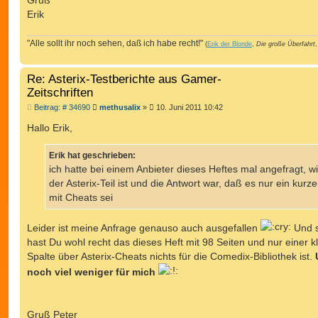
Gruß
Erik
"Alle sollt ihr noch sehen, daß ich habe recht!"
(
Erik der Blonde
,
Die große Überfahrt
,
Re: Asterix-Testberichte aus Gamer-
Zeitschriften
B
Beitrag: # 34690
methusalix
»
10. Juni 2011 10:42
e
i
Hallo Erik,
t
r
a
Erik hat geschrieben:
g
ich hatte bei einem Anbieter dieses Heftes mal angefragt, w
der Asterix-Teil ist und die Antwort war, daß es nur ein kurze
mit Cheats sei
Leider ist meine Anfrage genauso auch ausgefallen
Und s
hast Du wohl recht das dieses Heft mit 98 Seiten und nur einer k
Spalte über Asterix-Cheats nichts für die Comedix-Bibliothek ist.
noch viel weniger für mich
Gruß Peter