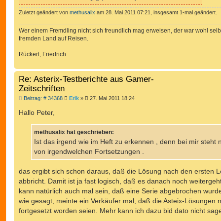
Zuletzt geändert von
methusalix
am 28. Mai 2011 07:21, insgesamt 1-mal geändert.
Wer einem Fremdling nicht sich freundlich mag erweisen, der war wohl selb
fremden Land auf Reisen.
Rückert, Friedrich
Re: Asterix-Testberichte aus Gamer-
Zeitschriften
B
Beitrag: # 34368
Erik
»
27. Mai 2011 18:24
e
i
Hallo Peter,
t
r
a
methusalix hat geschrieben:
g
Ist das irgend wie im Heft zu erkennen , denn bei mir steht n
von irgendwelchen Fortsetzungen .
das ergibt sich schon daraus, daß die Lösung nach den ersten L
abbricht. Damit ist ja fast logisch, daß es danach noch weitergeh
kann natürlich auch mal sein, daß eine Serie abgebrochen wurd
wie gesagt, meinte ein Verkäufer mal, daß die Asteix-Lösungen 
fortgesetzt worden seien. Mehr kann ich dazu bid dato nicht sag