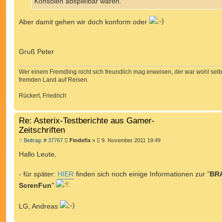
Konsolen abspielbar waren.
Aber damit gehen wir doch konform oder
Gruß Peter
Wer einem Fremdling nicht sich freundlich mag erweisen, der war wohl selb
fremden Land auf Reisen.
Rückert, Friedrich
Re: Asterix-Testberichte aus Gamer-
Zeitschriften
B
Beitrag: # 37767
Findefix
»
9. November 2011 19:49
e
i
Hallo Leute,
t
r
a
- für später:
HIER
finden sich noch einige Informationen zur "
BR
g
ScrenFun
"
LG, Andreas