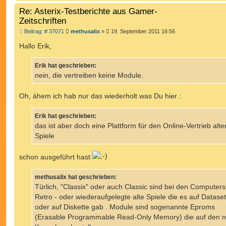
Re: Asterix-Testberichte aus Gamer-
Zeitschriften
B
Beitrag: # 37071
methusalix
»
19. September 2011 16:56
e
i
Hallo Erik,
t
r
a
Erik hat geschrieben:
g
nein, die vertreiben keine Module.
Oh, ähem ich hab nur das wiederholt was Du hier :
Erik hat geschrieben:
das ist aber doch eine Plattform für den Online-Vertrieb alte
Spiele
schon ausgeführt hast
methusalix hat geschrieben:
Türlich, "Classix" oder auch Classic sind bei den Computers
Retro - oder wiederaufgelegte alte Spiele die es auf Dataset
oder auf Diskette gab . Module sind sogenannte Eproms
(Erasable Programmable Read-Only Memory) die auf den 