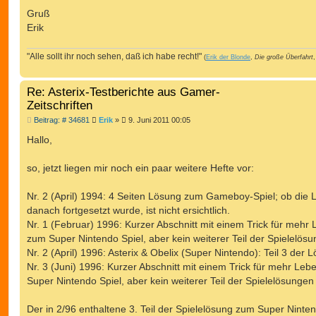
Gruß
Erik
"Alle sollt ihr noch sehen, daß ich habe recht!"
(
Erik der Blonde
,
Die große Überfahrt
,
Re: Asterix-Testberichte aus Gamer-
Zeitschriften
B
Beitrag: # 34681
Erik
»
9. Juni 2011 00:05
e
i
Hallo,
t
r
a
so, jetzt liegen mir noch ein paar weitere Hefte vor:
g
Nr. 2 (April) 1994: 4 Seiten Lösung zum Gameboy-Spiel; ob die
danach fortgesetzt wurde, ist nicht ersichtlich.
Nr. 1 (Februar) 1996: Kurzer Abschnitt mit einem Trick für mehr
zum Super Nintendo Spiel, aber kein weiterer Teil der Spielelös
Nr. 2 (April) 1996: Asterix & Obelix (Super Nintendo): Teil 3 der 
Nr. 3 (Juni) 1996: Kurzer Abschnitt mit einem Trick für mehr Le
Super Nintendo Spiel, aber kein weiterer Teil der Spielelösungen
Der in 2/96 enthaltene 3. Teil der Spielelösung zum Super Ninte