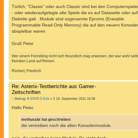
Türlich, "Classix" oder auch Classic sind bei den Computerspiel
- oder wiederaufgelegte alte Spiele die es auf Datasette oder auf
Diskette gab . Module sind sogenannte Eproms (Erasable
Programmable Read-Only Memory) die auf den neuern Konsole
abspielbar waren.
Gruß Peter
Wer einem Fremdling nicht sich freundlich mag erweisen, der war wohl selb
fremden Land auf Reisen.
Rückert, Friedrich
Re: Asterix-Testberichte aus Gamer-
Zeitschriften
B
Beitrag: # 37070
Erik
»
19. September 2011 16:36
e
i
Hallo Peter,
t
r
a
methusalix hat geschrieben:
g
die vertreiben noch die alten Konsolenmodule.
nein, die vertreiben keine Module. Da steht doch: