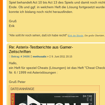
Spiel behandelt Act 10 bis Act 13 des Spiels und damit noch nich
Ende. Ob und ggf. in welchem Heft die Lösung fortgesetzt wurde
konnte ich bislang noch nicht herausfinden.
Gruß
Erik
"Alle sollt ihr noch sehen, daß ich habe recht!"
(
Erik der Blonde
,
Die große Überfahrt
,
Re: Asterix-Testberichte aus Gamer-
Zeitschriften
B
Beitrag: # 34686
methusalix
»
9. Juni 2011 20:15
e
i
Hallo,
t
ein Heft für speziel Cheats (Lösungen) ist das Heft "Cheat Check
r
a
Nr. 6 / 1999 mit Asterixlösungen :
g
Gruß Peter
DATEIANHÄNGE