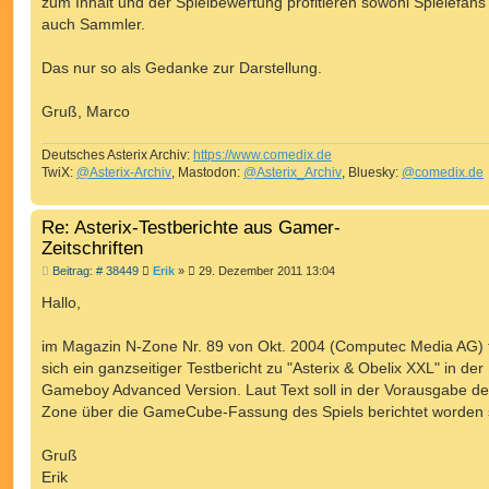
zum Inhalt und der Spielbewertung profitieren sowohl Spielefans 
auch Sammler.
Das nur so als Gedanke zur Darstellung.
Gruß, Marco
Deutsches Asterix Archiv:
https://www.comedix.de
TwiX:
@Asterix-Archiv
, Mastodon:
@Asterix_Archiv
, Bluesky:
@comedix.de
Re: Asterix-Testberichte aus Gamer-
Zeitschriften
B
Beitrag: # 38449
Erik
»
29. Dezember 2011 13:04
e
i
Hallo,
t
r
a
im Magazin N-Zone Nr. 89 von Okt. 2004 (Computec Media AG) f
g
sich ein ganzseitiger Testbericht zu "Asterix & Obelix XXL" in der
Gameboy Advanced Version. Laut Text soll in der Vorausgabe de
Zone über die GameCube-Fassung des Spiels berichtet worden 
Gruß
Erik