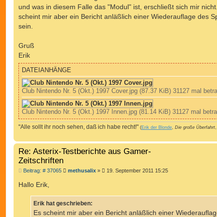
und was in diesem Falle das "Modul" ist, erschließt sich mir nicht
scheint mir aber ein Bericht anläßlich einer Wiederauflage des Sp
sein.
Gruß
Erik
DATEIANHÄNGE
Club Nintendo Nr. 5 (Okt.) 1997 Cover.jpg (87.37 KiB) 31127 mal betr
Club Nintendo Nr. 5 (Okt.) 1997 Innen.jpg (81.14 KiB) 31127 mal betra
"Alle sollt ihr noch sehen, daß ich habe recht!"
(
Erik der Blonde
,
Die große Überfahrt
,
Re: Asterix-Testberichte aus Gamer-
Zeitschriften
B
Beitrag: # 37065
methusalix
»
19. September 2011 15:25
e
i
Hallo Erik,
t
r
a
Erik hat geschrieben:
g
Es scheint mir aber ein Bericht anläßlich einer Wiederaufla