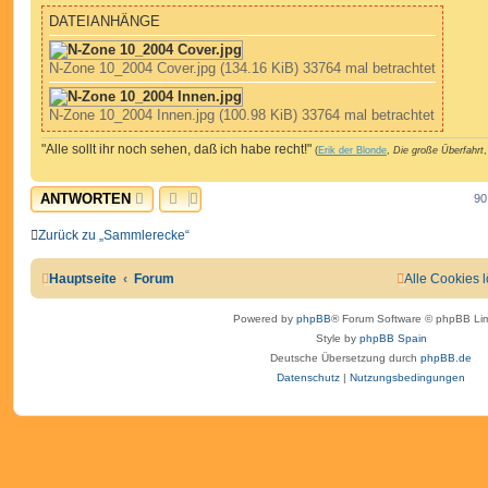
DATEIANHÄNGE
N-Zone 10_2004 Cover.jpg (134.16 KiB) 33764 mal betrachtet
N-Zone 10_2004 Innen.jpg (100.98 KiB) 33764 mal betrachtet
"Alle sollt ihr noch sehen, daß ich habe recht!"
(
Erik der Blonde
,
Die große Überfahrt
,
ANTWORTEN
90
Zurück zu „Sammlerecke“
Hauptseite
Forum
Alle Cookies 
Powered by
phpBB
® Forum Software © phpBB Lim
Style by
phpBB Spain
Deutsche Übersetzung durch
phpBB.de
Datenschutz
|
Nutzungsbedingungen