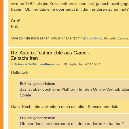
wird es 1997, als die Zeitschrift erschienen ist, ja noch nicht ge
haben. Ob hier das eine überhaupt mit dem anderen zu tun hat?
Gruß
Erik
"Alle sollt ihr noch sehen, daß ich habe recht!"
(
Erik der Blonde
,
Die große Überfahrt
,
Re: Asterix-Testberichte aus Gamer-
Zeitschriften
B
Beitrag: # 37069
methusalix
»
19. September 2011 16:27
e
i
Hallo Erik,
t
r
a
Erik hat geschrieben:
g
das ist aber doch eine Plattform für den Online-Vertrieb alte
Spiele
Ganz Recht, die vertreiben noch die alten Konsolenmodule.
Erik hat geschrieben:
Ob hier das eine überhaupt mit dem anderen zu tun hat?