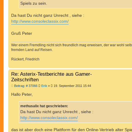
Spiels zu sein.
Da hast Du nicht ganz Unrecht , siehe :
http://www.consoleclassix.com/
Gruß Peter
Wer einem Fremdling nicht sich freundlich mag erweisen, der war wohl selb
fremden Land auf Reisen.
Rückert, Friedrich
Re: Asterix-Testberichte aus Gamer-
Zeitschriften
B
Beitrag: # 37066
Erik
»
19. September 2011 15:44
e
i
Hallo Peter,
t
r
a
methusalix hat geschrieben:
g
Da hast Du nicht ganz Unrecht , siehe :
http://www.consoleclassix.com/
das ist aber doch eine Plattform für den Online-Vertrieb alter Spi