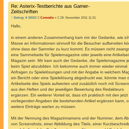
Re: Asterix-Testberichte aus Gamer-
Zeitschriften
B
Beitrag: # 38050
Comedix
»
29. November 2011 11:31
e
i
Hallo,
t
r
a
in einem anderen Zusammenhang kam mir der Gedanke, wie ich
g
Masse an Informationen sinnvoll für die Besucher aufbereiten kö
ohne dass der Sammler zu kurz kommt. Es müssen nicht zwangs
eine Sammelseite für Spielemagazine oder jeweils eine Artikelsei
Magazin sein. Mir kam auch der Gedanke, die Spielemagazine je
beim Spiel abzubilden. Ich bekomme auch immer wieder einmal
Anfragen zu Spielelösungen und mit der Angabe in welchem Ma
ein Bericht oder eine Spielelösung abgedruckt war, könnte man d
Artikelseite des Spiels aufwerten und zusätzlich noch mit Screen
aus den Heften und der jeweiligen Bewertung des Redakteurs
ergänzen. Ein weiterer Vorteil ist, dass ich praktisch mit den jetz
vorliegenden Angaben die bestehenden Artikel ergänzen kann, o
weitere Einträge warten zu müssen.
Mit der Nennung des Magazinnamens und der Nummer, dem Ab
von Screenshots, einer Abbildung des Titels, einer Kurzbeschrei