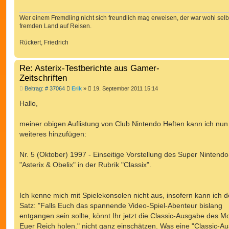
Wer einem Fremdling nicht sich freundlich mag erweisen, der war wohl selb
fremden Land auf Reisen.
Rückert, Friedrich
Re: Asterix-Testberichte aus Gamer-
Zeitschriften
B
Beitrag: # 37064
Erik
»
19. September 2011 15:14
e
i
Hallo,
t
r
a
meiner obigen Auflistung von Club Nintendo Heften kann ich nun
g
weiteres hinzufügen:
Nr. 5 (Oktober) 1997 - Einseitige Vorstellung des Super Nintendo
"Asterix & Obelix" in der Rubrik "Classix".
Ich kenne mich mit Spielekonsolen nicht aus, insofern kann ich 
Satz: "Falls Euch das spannende Video-Spiel-Abenteur bislang
entgangen sein sollte, könnt Ihr jetzt die Classic-Ausgabe des Mo
Euer Reich holen." nicht ganz einschätzen. Was eine "Classic-A