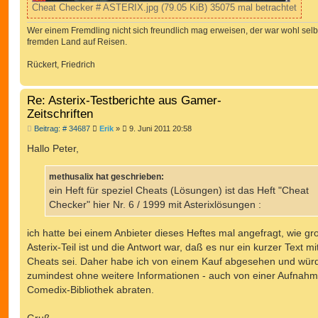
Cheat Checker # ASTERIX.jpg (79.05 KiB) 35075 mal betrachtet
Wer einem Fremdling nicht sich freundlich mag erweisen, der war wohl selb
fremden Land auf Reisen.
Rückert, Friedrich
Re: Asterix-Testberichte aus Gamer-
Zeitschriften
B
Beitrag: # 34687
Erik
»
9. Juni 2011 20:58
e
i
Hallo Peter,
t
r
a
methusalix hat geschrieben:
g
ein Heft für speziel Cheats (Lösungen) ist das Heft "Cheat
Checker" hier Nr. 6 / 1999 mit Asterixlösungen :
ich hatte bei einem Anbieter dieses Heftes mal angefragt, wie gr
Asterix-Teil ist und die Antwort war, daß es nur ein kurzer Text mi
Cheats sei. Daher habe ich von einem Kauf abgesehen und würd
zumindest ohne weitere Informationen - auch von einer Aufnahme
Comedix-Bibliothek abraten.