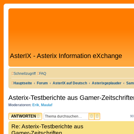
AsterIX - Asterix Information eXchange
Schnellzugriff
FAQ
Hauptseite
Forum
AsterIX auf Deutsch
Asterixgeplauder
Sam
Asterix-Testberichte aus Gamer-Zeitschrifte
Moderatoren:
Erik
,
Maulaf
SUCHE
ERWEITERTE SUC
ANTWORTEN
90
Re: Asterix-Testberichte aus
Gamer-Zeitschriften