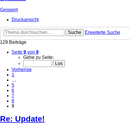
Gesperrt
Druckansicht
Suche
Erweiterte Suche
129 Beiträge
Seite
9
von
9
Gehe zu Seite:
Vorherige
1
…
5
6
7
8
9
Re: Update!