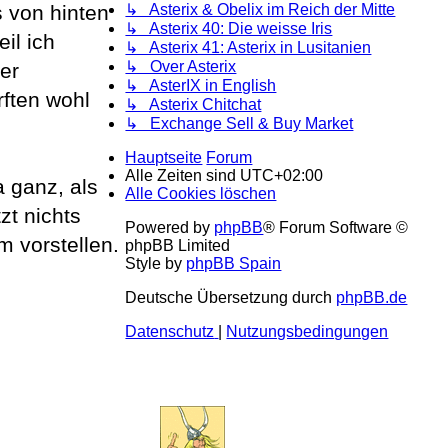
s von hinten
↳ Asterix & Obelix im Reich der Mitte
↳ Asterix 40: Die weisse Iris
il ich
↳ Asterix 41: Asterix in Lusitanien
↳ Over Asterix
er
↳ AsterIX in English
rften wohl
↳ Asterix Chitchat
↳ Exchange Sell & Buy Market
Hauptseite
Forum
Alle Zeiten sind
UTC+02:00
a ganz, als
Alle Cookies löschen
zt nichts
Powered by
phpBB
® Forum Software ©
m vorstellen.
phpBB Limited
Style by
phpBB Spain
Deutsche Übersetzung durch
phpBB.de
Datenschutz
|
Nutzungsbedingungen