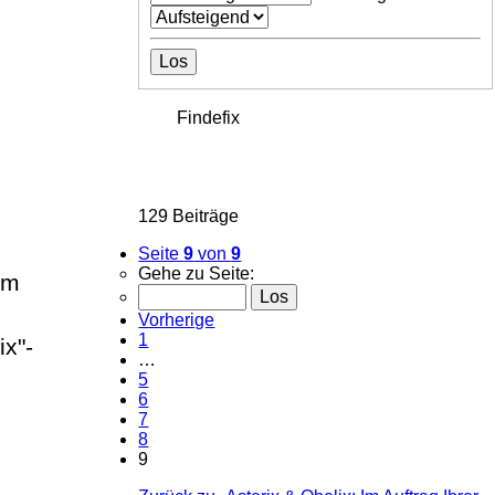
Findefix
129 Beiträge
Seite
9
von
9
Gehe zu Seite:
am
Vorherige
1
x"-
…
5
6
7
8
9