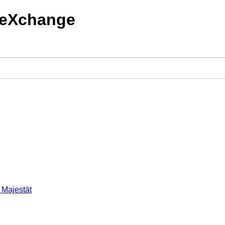
n eXchange
r Majestät