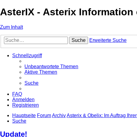
AsterIX - Asterix Informatio
Zum Inhalt
Suche
Erweiterte Suche
Schnellzugriff
Unbeantwortete Themen
Aktive Themen
Suche
FAQ
Anmelden
Registrieren
Hauptseite
Forum
Archiv
Asterix & Obelix: Im Auftrag Ihre
Suche
Update!