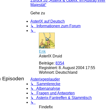
Zurück zu „Asterix & Obelix: Im Auftrag Ihrer
Majestät“
Gehe zu
AsterIX auf Deutsch
↳ Informationen zum Forum
↳
Erik
AsterIX Druid
Beiträge:
8354
Registriert:
8. August 2004 17:55
Wohnort:
Deutschland
n Episoden
Asterixgeplauder
↳ Sammlerecke
↳ Albenanalyse
↳ Fragen und Antworten
↳ Asterix-Fantreffen & Stammtisch
↳
Findefix