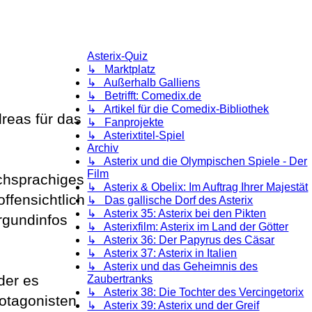
Asterix-Quiz
↳ Marktplatz
↳ Außerhalb Galliens
↳ Betrifft: Comedix.de
↳ Artikel für die Comedix-Bibliothek
reas für das
↳ Fanprojekte
↳ Asterixtitel-Spiel
Archiv
↳ Asterix und die Olympischen Spiele - Der
Film
schsprachiges
↳ Asterix & Obelix: Im Auftrag Ihrer Majestät
ffensichtlich
↳ Das gallische Dorf des Asterix
↳ Asterix 35: Asterix bei den Pikten
rgundinfos
↳ Asterixfilm: Asterix im Land der Götter
↳ Asterix 36: Der Papyrus des Cäsar
↳ Asterix 37: Asterix in Italien
↳ Asterix und das Geheimnis des
der es
Zaubertranks
↳ Asterix 38: Die Tochter des Vercingetorix
rotagonisten
↳ Asterix 39: Asterix und der Greif