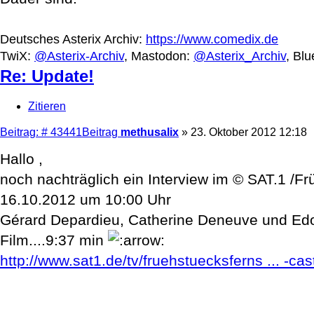
Deutsches Asterix Archiv:
https://www.comedix.de
TwiX:
@Asterix-Archiv
, Mastodon:
@Asterix_Archiv
, Bl
Re: Update!
Zitieren
Beitrag: # 43441
Beitrag
methusalix
»
23. Oktober 2012 12:18
Hallo ,
noch nachträglich ein Interview im © SAT.1 /Fr
16.10.2012 um 10:00 Uhr
Gérard Depardieu, Catherine Deneuve und Edo
Film....9:37 min
http://www.sat1.de/tv/fruehstuecksferns ... -cast