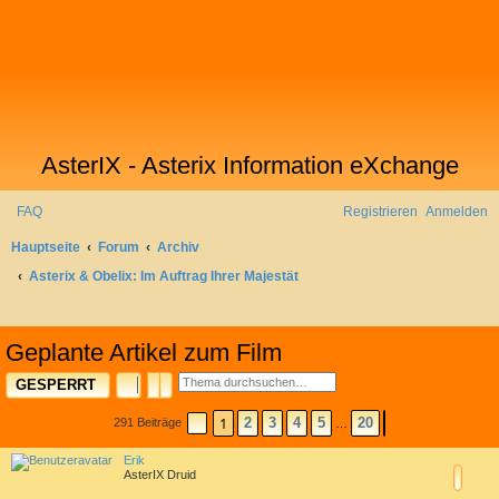
AsterIX - Asterix Information eXchange
FAQ
Registrieren
Anmelden
Hauptseite
Forum
Archiv
Asterix & Obelix: Im Auftrag Ihrer Majestät
S
u
Geplante Artikel zum Film
c
SUCHE
ERWEITERTE SUCHE
GESPERRT
h
e
1
2
3
4
5
20
291 Beiträge
SEITE
1
VON
20
NÄCHSTE
…
Erik
AsterIX Druid