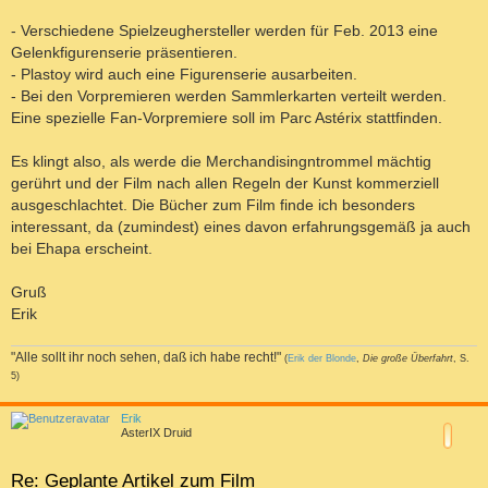
- Verschiedene Spielzeughersteller werden für Feb. 2013 eine
Gelenkfigurenserie präsentieren.
- Plastoy wird auch eine Figurenserie ausarbeiten.
- Bei den Vorpremieren werden Sammlerkarten verteilt werden.
Eine spezielle Fan-Vorpremiere soll im Parc Astérix stattfinden.
Es klingt also, als werde die Merchandisingntrommel mächtig
gerührt und der Film nach allen Regeln der Kunst kommerziell
ausgeschlachtet. Die Bücher zum Film finde ich besonders
interessant, da (zumindest) eines davon erfahrungsgemäß ja auch
bei Ehapa erscheint.
Gruß
Erik
"Alle sollt ihr noch sehen, daß ich habe recht!"
(
Erik der Blonde
,
Die große Überfahrt
, S.
5)
a
c
Erik
h
AsterIX Druid
o
b
e
Re: Geplante Artikel zum Film
n