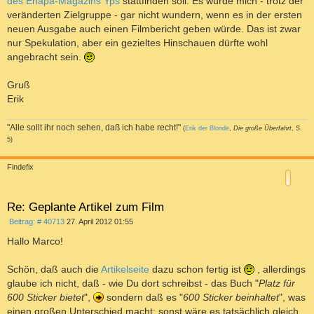
des Ehapa-Magazins Yps
stattfinden soll. Es würde mich - trotz der
veränderten Zielgruppe - gar nicht wundern, wenn es in der ersten
neuen Ausgabe auch einen Filmbericht geben würde. Das ist zwar
nur Spekulation, aber ein gezieltes Hinschauen dürfte wohl
angebracht sein.
Gruß
Erik
"Alle sollt ihr noch sehen, daß ich habe recht!"
(
Erik der Blonde
,
Die große Überfahrt
, S.
5)
a
c
Findefix
h
o
b
e
Re: Geplante Artikel zum Film
n
B
Beitrag: # 40713
27. April 2012 01:55
e
i
Hallo Marco!
t
r
a
Schön, daß auch die
Artikelseite
dazu schon fertig ist
, allerdings
g
glaube ich nicht, daß - wie Du dort schreibst - das Buch "
Platz für
600 Sticker bietet
",
sondern daß es "
600 Sticker beinhaltet
", was
einen großen Unterschied macht: sonst wäre es tatsächlich gleich