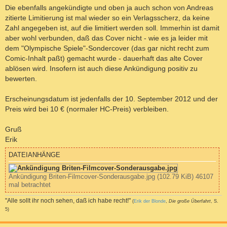
Die ebenfalls angekündigte und oben ja auch schon von Andreas
zitierte Limitierung ist mal wieder so ein Verlagsscherz, da keine
Zahl angegeben ist, auf die limitiert werden soll. Immerhin ist damit
aber wohl verbunden, daß das Cover nicht - wie es ja leider mit
dem "Olympische Spiele"-Sondercover (das gar nicht recht zum
Comic-Inhalt paßt) gemacht wurde - dauerhaft das alte Cover
ablösen wird. Insofern ist auch diese Ankündigung positiv zu
bewerten.
Erscheinungsdatum ist jedenfalls der 10. September 2012 und der
Preis wird bei 10 € (normaler HC-Preis) verbleiben.
Gruß
Erik
DATEIANHÄNGE
Ankündigung Briten-Filmcover-Sonderausgabe.jpg (102.79 KiB) 46107
mal betrachtet
"Alle sollt ihr noch sehen, daß ich habe recht!"
(
Erik der Blonde
,
Die große Überfahrt
, S.
5)
a