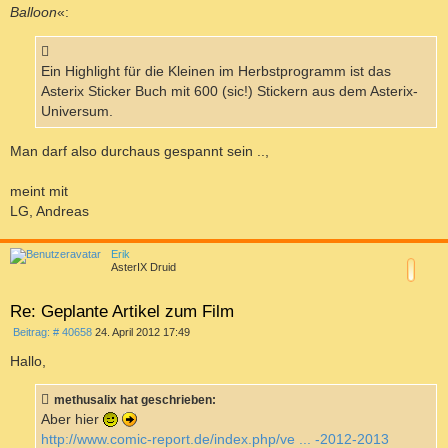
Balloon
«:
Ein Highlight für die Kleinen im Herbstprogramm ist das
Asterix Sticker Buch mit 600 (sic!) Stickern aus dem Asterix-
Universum.
Man darf also durchaus gespannt sein ..,
meint mit
LG, Andreas
a
c
Erik
h
AsterIX Druid
o
b
e
Re: Geplante Artikel zum Film
n
B
Beitrag: # 40658
24. April 2012 17:49
e
i
Hallo,
t
r
a
methusalix hat geschrieben:
g
Aber hier
http://www.comic-report.de/index.php/ve ... -2012-2013