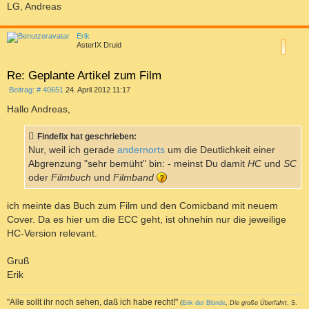
LG, Andreas
a
c
Erik
h
AsterIX Druid
o
b
e
Re: Geplante Artikel zum Film
n
B
Beitrag: # 40651
24. April 2012 11:17
e
i
Hallo Andreas,
t
r
a
Findefix hat geschrieben:
g
Nur, weil ich gerade
andernorts
um die Deutlichkeit einer
Abgrenzung "sehr bemüht" bin: - meinst Du damit
HC
und
SC
oder
Filmbuch
und
Filmband
ich meinte das Buch zum Film und den Comicband mit neuem
Cover. Da es hier um die ECC geht, ist ohnehin nur die jeweilige
HC-Version relevant.
Gruß
Erik
"Alle sollt ihr noch sehen, daß ich habe recht!"
(
Erik der Blonde
,
Die große Überfahrt
, S.