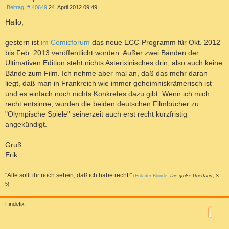
B
Beitrag: # 40649
24. April 2012 09:49
e
i
Hallo,
t
r
a
gestern ist
im Comicforum
das neue ECC-Programm für Okt. 2012
g
bis Feb. 2013 veröffentlicht worden. Außer zwei Bänden der
Ultimativen Edition steht nichts Asterixinisches drin, also auch keine
Bände zum Film. Ich nehme aber mal an, daß das mehr daran
liegt, daß man in Frankreich wie immer geheimniskrämerisch ist
und es einfach noch nichts Konkretes dazu gibt. Wenn ich mich
recht entsinne, wurden die beiden deutschen Filmbücher zu
"Olympische Spiele" seinerzeit auch erst recht kurzfristig
angekündigt.
Gruß
Erik
"Alle sollt ihr noch sehen, daß ich habe recht!"
(
Erik der Blonde
,
Die große Überfahrt
, S.
5)
a
c
Findefix
h
o
b
e