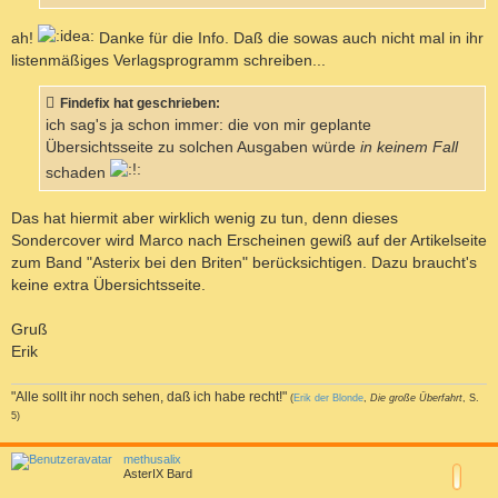
ah!
Danke für die Info. Daß die sowas auch nicht mal in ihr
listenmäßiges Verlagsprogramm schreiben...
Findefix hat geschrieben:
ich sag's ja schon immer: die von mir geplante
Übersichtsseite zu solchen Ausgaben würde
in keinem Fall
schaden
Das hat hiermit aber wirklich wenig zu tun, denn dieses
Sondercover wird Marco nach Erscheinen gewiß auf der Artikelseite
zum Band "Asterix bei den Briten" berücksichtigen. Dazu braucht's
keine extra Übersichtsseite.
Gruß
Erik
"Alle sollt ihr noch sehen, daß ich habe recht!"
(
Erik der Blonde
,
Die große Überfahrt
, S.
5)
a
c
methusalix
h
AsterIX Bard
o
b