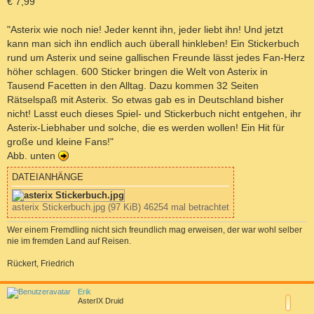
€ 7,99
"Asterix wie noch nie! Jeder kennt ihn, jeder liebt ihn! Und jetzt
kann man sich ihn endlich auch überall hinkleben! Ein Stickerbuch
rund um Asterix und seine gallischen Freunde lässt jedes Fan-Herz
höher schlagen. 600 Sticker bringen die Welt von Asterix in
Tausend Facetten in den Alltag. Dazu kommen 32 Seiten
Rätselspaß mit Asterix. So etwas gab es in Deutschland bisher
nicht! Lasst euch dieses Spiel- und Stickerbuch nicht entgehen, ihr
Asterix-Liebhaber und solche, die es werden wollen! Ein Hit für
große und kleine Fans!"
Abb. unten
DATEIANHÄNGE
asterix Stickerbuch.jpg (97 KiB) 46254 mal betrachtet
Wer einem Fremdling nicht sich freundlich mag erweisen, der war wohl selber
nie im fremden Land auf Reisen.
Rückert, Friedrich
a
c
Erik
h
AsterIX Druid
o