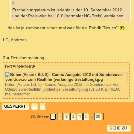
Erscheinungsdatum ist jedenfalls der 10. September 2012
und der Preis wird bei 10 € (normaler HC-Preis) verbleiben.
... das ist ja zumindest schon mal was für die Rubrik "Neues"!
LG, Andreas
Zur Detailbetrachtung:
a
DATEIANHÄNGE
c
h
o
b
Briten (Asterix Bd. 8) - Comic-Ausgabe 2012 mit Sondercover von
e
n
Uderzo zum Realfilm (vorläufige Gestaltung).jpg (51.63 KiB) 46100
mal betrachtet
GESPERRT
1
2
3
4
5
20
291 Beiträge
SEITE
1
VON
20
NÄCHSTE
…
GEHE ZU