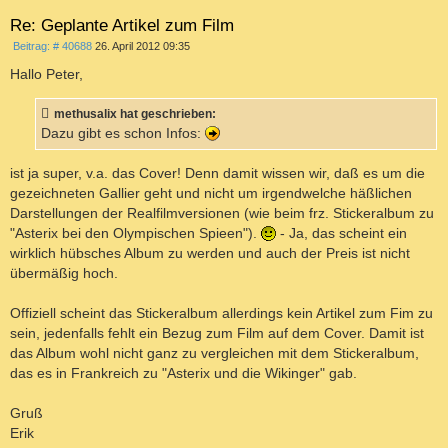
b
e
Re: Geplante Artikel zum Film
n
B
Beitrag: # 40688
26. April 2012 09:35
e
i
Hallo Peter,
t
r
a
methusalix hat geschrieben:
g
Dazu gibt es schon Infos:
ist ja super, v.a. das Cover! Denn damit wissen wir, daß es um die
gezeichneten Gallier geht und nicht um irgendwelche häßlichen
Darstellungen der Realfilmversionen (wie beim frz. Stickeralbum zu
"Asterix bei den Olympischen Spieen").
- Ja, das scheint ein
wirklich hübsches Album zu werden und auch der Preis ist nicht
übermäßig hoch.
Offiziell scheint das Stickeralbum allerdings kein Artikel zum Fim zu
sein, jedenfalls fehlt ein Bezug zum Film auf dem Cover. Damit ist
das Album wohl nicht ganz zu vergleichen mit dem Stickeralbum,
das es in Frankreich zu "Asterix und die Wikinger" gab.
Gruß
Erik