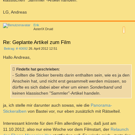
klassischen "Sammler"-Artikel handeln.
LG, Andreas
a
c
Erik
h
AsterIX Druid
o
b
e
Re: Geplante Artikel zum Film
n
B
Beitrag: # 40692
26. April 2012 12:51
e
i
Hallo Andreas,
t
r
a
Findefix hat geschrieben:
g
- Sollten die Sticker bereits darin enthalten sein, wie es ja den
Anschein hat, und nicht erst gesammelt werden müssen, so
dürfte es sich dabei aber eher um einen
Sonderband
und
keinen klassischen "Sammler"-Artikel handeln.
ja, ich stelle mir darunter auch sowas, wie die
Panorama-
Stickeralben
von Bastei vor, nur eben zusätzlich mit Rätselteil.
Interessant könnte für den Film allerdings sein, daß just am
11.10.2012, also nur eine Woche vor dem Filmstart, der
Relaunch