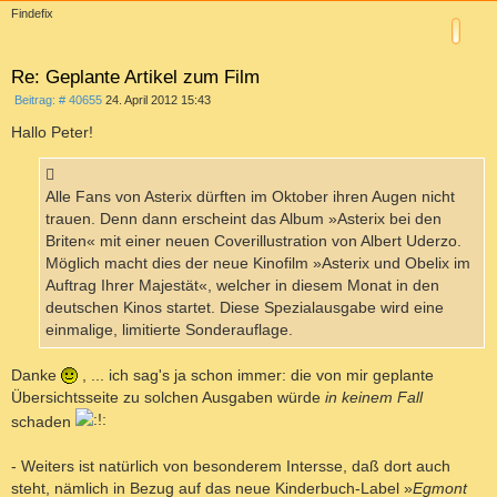
c
Findefix
h
o
b
e
Re: Geplante Artikel zum Film
n
B
Beitrag: # 40655
24. April 2012 15:43
e
i
Hallo Peter!
t
r
a
g
Alle Fans von Asterix dürften im Oktober ihren Augen nicht
trauen. Denn dann erscheint das Album »Asterix bei den
Briten« mit einer neuen Coverillustration von Albert Uderzo.
Möglich macht dies der neue Kinofilm »Asterix und Obelix im
Auftrag Ihrer Majestät«, welcher in diesem Monat in den
deutschen Kinos startet. Diese Spezialausgabe wird eine
einmalige, limitierte Sonderauflage.
Danke
, ... ich sag's ja schon immer: die von mir geplante
Übersichtsseite zu solchen Ausgaben würde
in keinem Fall
schaden
- Weiters ist natürlich von besonderem Intersse, daß dort auch
steht, nämlich in Bezug auf das neue Kinderbuch-Label »
Egmont