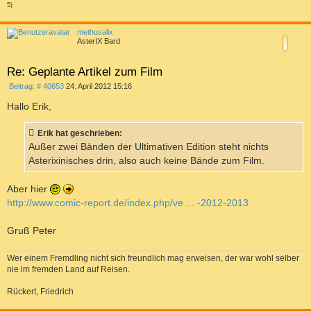
5)
a
c
methusalix
h
AsterIX Bard
o
b
e
Re: Geplante Artikel zum Film
n
B
Beitrag: # 40653
24. April 2012 15:16
e
i
Hallo Erik,
t
r
a
Erik hat geschrieben:
g
Außer zwei Bänden der Ultimativen Edition steht nichts
Asterixinisches drin, also auch keine Bände zum Film.
Aber hier
http://www.comic-report.de/index.php/ve ... -2012-2013
Gruß Peter
Wer einem Fremdling nicht sich freundlich mag erweisen, der war wohl selber
nie im fremden Land auf Reisen.
Rückert, Friedrich
a