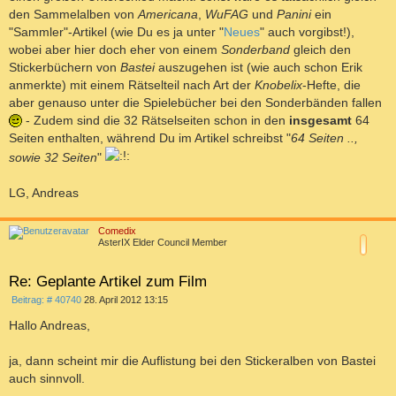
den Sammelalben von
Americana
,
WuFAG
und
Panini
ein
"Sammler"-Artikel (wie Du es ja unter "
Neues
" auch vorgibst!),
wobei aber hier doch eher von einem
Sonderband
gleich den
Stickerbüchern von
Bastei
auszugehen ist (wie auch schon Erik
anmerkte) mit einem Rätselteil nach Art der
Knobelix
-Hefte, die
aber genauso unter die Spielebücher bei den Sonderbänden fallen
- Zudem sind die 32 Rätselseiten schon in den
insgesamt
64
Seiten enthalten, während Du im Artikel schreibst "
64 Seiten ..,
sowie 32 Seiten
"
LG, Andreas
a
c
Comedix
h
AsterIX Elder Council Member
o
b
e
Re: Geplante Artikel zum Film
n
B
Beitrag: # 40740
28. April 2012 13:15
e
i
Hallo Andreas,
t
r
a
ja, dann scheint mir die Auflistung bei den Stickeralben von Bastei
g
auch sinnvoll.