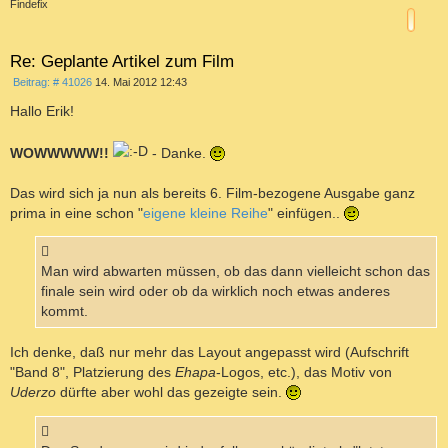
c
Findefix
h
o
b
e
Re: Geplante Artikel zum Film
n
B
Beitrag: # 41026
14. Mai 2012 12:43
e
i
Hallo Erik!
t
r
a
WOWWWWW!!
- Danke.
g
Das wird sich ja nun als bereits 6. Film-bezogene Ausgabe ganz
prima in eine schon "
eigene kleine Reihe
" einfügen..
Man wird abwarten müssen, ob das dann vielleicht schon das
finale sein wird oder ob da wirklich noch etwas anderes
kommt.
Ich denke, daß nur mehr das Layout angepasst wird (Aufschrift
"Band 8", Platzierung des
Ehapa
-Logos, etc.), das Motiv von
Uderzo
dürfte aber wohl das gezeigte sein.