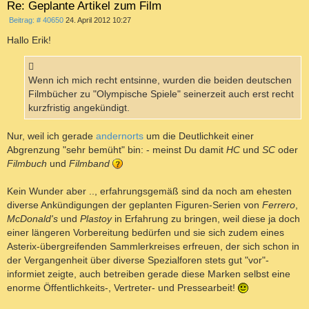
Re: Geplante Artikel zum Film
n
B
Beitrag: # 40650
24. April 2012 10:27
e
i
Hallo Erik!
t
r
a
g
Wenn ich mich recht entsinne, wurden die beiden deutschen
Filmbücher zu "Olympische Spiele" seinerzeit auch erst recht
kurzfristig angekündigt.
Nur, weil ich gerade
andernorts
um die Deutlichkeit einer
Abgrenzung "sehr bemüht" bin: - meinst Du damit
HC
und
SC
oder
Filmbuch
und
Filmband
Kein Wunder aber .., erfahrungsgemäß sind da noch am ehesten
diverse Ankündigungen der geplanten Figuren-Serien von
Ferrero
,
McDonald's
und
Plastoy
in Erfahrung zu bringen, weil diese ja doch
einer längeren Vorbereitung bedürfen und sie sich zudem eines
Asterix-übergreifenden Sammlerkreises erfreuen, der sich schon in
der Vergangenheit über diverse Spezialforen stets gut "vor"-
informiet zeigte, auch betreiben gerade diese Marken selbst eine
enorme Öffentlichkeits-, Vertreter- und Pressearbeit!