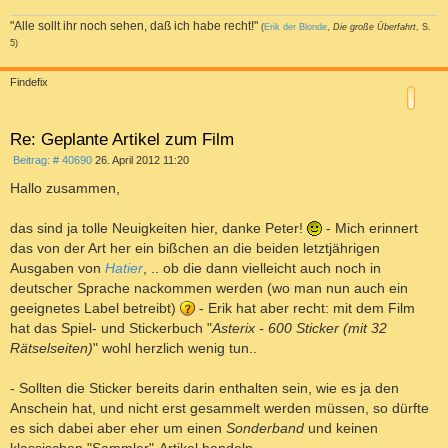
"Alle sollt ihr noch sehen, daß ich habe recht!"
(
Erik der Blonde
,
Die große Überfahrt
, S.
5)
a
c
Findefix
h
o
b
e
Re: Geplante Artikel zum Film
n
B
Beitrag: # 40690
26. April 2012 11:20
e
i
Hallo zusammen,
t
r
a
das sind ja tolle Neuigkeiten hier, danke Peter!
- Mich erinnert
g
das von der Art her ein bißchen an die beiden letztjährigen
Ausgaben von
Hatier
, .. ob die dann vielleicht auch noch in
deutscher Sprache nackommen werden (wo man nun auch ein
geeignetes Label betreibt)
- Erik hat aber recht: mit dem Film
hat das Spiel- und Stickerbuch "
Asterix - 600 Sticker (mit 32
Rätselseiten)
" wohl herzlich wenig tun..
- Sollten die Sticker bereits darin enthalten sein, wie es ja den
Anschein hat, und nicht erst gesammelt werden müssen, so dürfte
es sich dabei aber eher um einen
Sonderband
und keinen