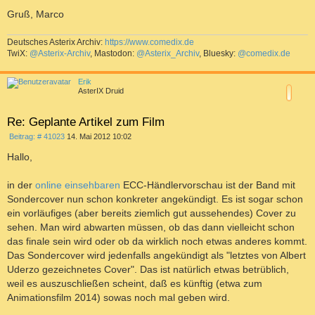
Gruß, Marco
Deutsches Asterix Archiv:
https://www.comedix.de
TwiX:
@Asterix-Archiv
, Mastodon:
@Asterix_Archiv
, Bluesky:
@comedix.de
a
c
Erik
h
AsterIX Druid
o
b
e
Re: Geplante Artikel zum Film
n
B
Beitrag: # 41023
14. Mai 2012 10:02
e
i
Hallo,
t
r
a
in der
online einsehbaren
ECC-Händlervorschau ist der Band mit
g
Sondercover nun schon konkreter angekündigt. Es ist sogar schon
ein vorläufiges (aber bereits ziemlich gut aussehendes) Cover zu
sehen. Man wird abwarten müssen, ob das dann vielleicht schon
das finale sein wird oder ob da wirklich noch etwas anderes kommt.
Das Sondercover wird jedenfalls angekündigt als "letztes von Albert
Uderzo gezeichnetes Cover". Das ist natürlich etwas betrüblich,
weil es auszuschließen scheint, daß es künftig (etwa zum
Animationsfilm 2014) sowas noch mal geben wird.