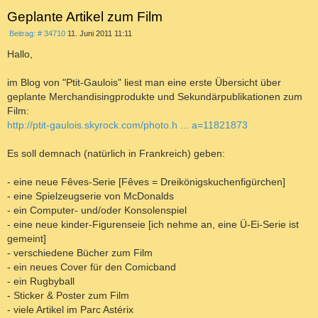
Geplante Artikel zum Film
B
Beitrag: # 34710
11. Juni 2011 11:11
e
i
Hallo,
t
r
a
im Blog von "Ptit-Gaulois" liest man eine erste Übersicht über
g
geplante Merchandisingprodukte und Sekundärpublikationen zum
Film:
http://ptit-gaulois.skyrock.com/photo.h ... a=11821873
Es soll demnach (natürlich in Frankreich) geben:
- eine neue Fêves-Serie [Fêves = Dreikönigskuchenfigürchen]
- eine Spielzeugserie von McDonalds
- ein Computer- und/oder Konsolenspiel
- eine neue kinder-Figurenseie [ich nehme an, eine Ü-Ei-Serie ist
gemeint]
- verschiedene Bücher zum Film
- ein neues Cover für den Comicband
- ein Rugbyball
- Sticker & Poster zum Film
- viele Artikel im Parc Astérix