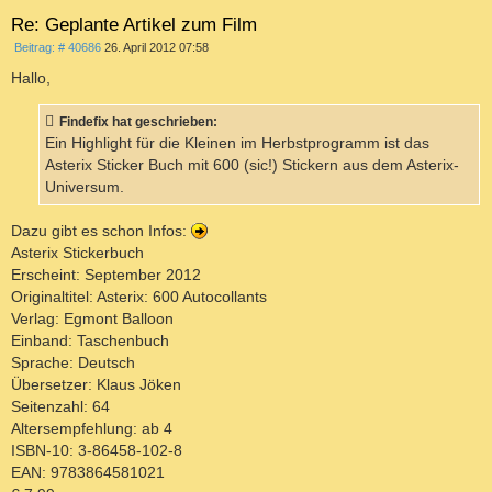
e
Re: Geplante Artikel zum Film
n
B
Beitrag: # 40686
26. April 2012 07:58
e
i
Hallo,
t
r
a
Findefix hat geschrieben:
g
Ein Highlight für die Kleinen im Herbstprogramm ist das
Asterix Sticker Buch mit 600 (sic!) Stickern aus dem Asterix-
Universum.
Dazu gibt es schon Infos:
Asterix Stickerbuch
Erscheint: September 2012
Originaltitel: Asterix: 600 Autocollants
Verlag: Egmont Balloon
Einband: Taschenbuch
Sprache: Deutsch
Übersetzer: Klaus Jöken
Seitenzahl: 64
Altersempfehlung: ab 4
ISBN-10: 3-86458-102-8
EAN: 9783864581021