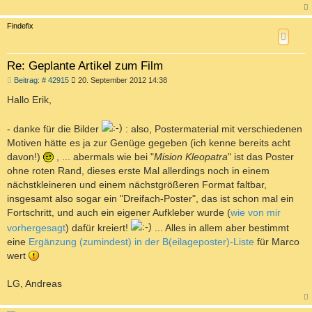
a
c
Findefix
h
o
b
e
Re: Geplante Artikel zum Film
n
B
Beitrag: # 42915
20. September 2012 14:38
e
i
Hallo Erik,
t
r
a
- danke für die Bilder
: also, Postermaterial mit verschiedenen
g
Motiven hätte es ja zur Genüge gegeben (ich kenne bereits acht
davon!)
, ... abermals wie bei "
Mision Kleopatra
" ist das Poster
ohne roten Rand, dieses erste Mal allerdings noch in einem
nächstkleineren und einem nächstgrößeren Format faltbar,
insgesamt also sogar ein "Dreifach-Poster", das ist schon mal ein
Fortschritt, und auch ein eigener Aufkleber wurde (
wie von mir
vorhergesagt
) dafür kreiert!
... Alles in allem aber bestimmt
eine
Ergänzung (zumindest) in der B(eilageposter)-Liste
für Marco
wert
LG, Andreas
a
c