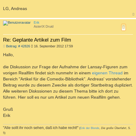
LG, Andreas
a
c
Erik
h
AsterIX Druid
o
b
e
Re: Geplante Artikel zum Film
n
B
Beitrag: # 42826
16. September 2012 17:59
e
i
Hallo,
t
r
a
die Diskussion zur Frage der Aufnahme der Lansay-Figuren zum
g
vorigen Realfilm findet sich nunmehr in einem
eigenen Thread
im
Bereich "Artikel für die Comedix-Bibliothek". Andreas' vorstehender
Beitrag wurde zu diesem Zwecke als dortiger Startbeitrag dupliziert.
Alle weiteren Diskssionen zu diesem Thema bitte ich dort zu
führen. Hier soll es nur um Artikel zum neuen Realfilm gehen.
Gruß
Erik
"Alle sollt ihr noch sehen, daß ich habe recht!"
(
Erik der Blonde
,
Die große Überfahrt
, S.
5)