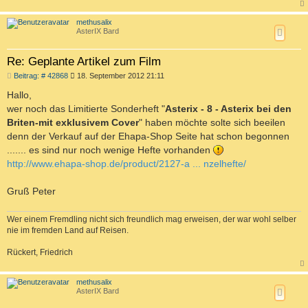
a
c
methusalix
h
AsterIX Bard
o
b
e
Re: Geplante Artikel zum Film
n
B
Beitrag: # 42868
18. September 2012 21:11
e
i
Hallo,
t
wer noch das Limitierte Sonderheft "
Asterix - 8 - Asterix bei den
r
a
Briten-mit exklusivem Cover
" haben möchte solte sich beeilen
g
denn der Verkauf auf der Ehapa-Shop Seite hat schon begonnen
....... es sind nur noch wenige Hefte vorhanden
http://www.ehapa-shop.de/product/2127-a ... nzelhefte/
Gruß Peter
Wer einem Fremdling nicht sich freundlich mag erweisen, der war wohl selber
nie im fremden Land auf Reisen.
Rückert, Friedrich
a
c
methusalix
h
AsterIX Bard
o
b