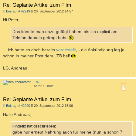
e
Re: Geplante Artikel zum Film
n
B
Beitrag: # 42919
20. September 2012 14:57
e
i
Hi Peter,
t
r
a
Das könnte man dazu gefügt haben, als ich explicit am
g
Telefon danach gefragt habe
... ich hatte es doch bereits
vorgestellt
, - die Ankündigung lag ja
schon in meiner Post dem LTB bei!
LG, Andreas
a
c
Erik
h
AsterIX Druid
o
b
e
Re: Geplante Artikel zum Film
n
B
Beitrag: # 42920
20. September 2012 15:06
e
i
Hallo Andreas,
t
r
a
Findefix hat geschrieben:
g
gäbe nur erneut Nahrung auch für meine (nun ja schon 7