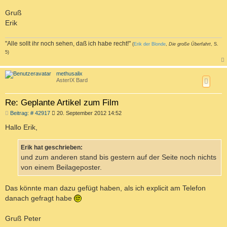
Gruß
Erik
"Alle sollt ihr noch sehen, daß ich habe recht!"
(
Erik der Blonde
,
Die große Überfahrt
, S.
5)
a
c
methusalix
h
AsterIX Bard
o
b
e
Re: Geplante Artikel zum Film
n
B
Beitrag: # 42917
20. September 2012 14:52
e
i
Hallo Erik,
t
r
a
Erik hat geschrieben:
g
und zum anderen stand bis gestern auf der Seite noch nichts
von einem Beilageposter.
Das könnte man dazu gefügt haben, als ich explicit am Telefon
danach gefragt habe
Gruß Peter