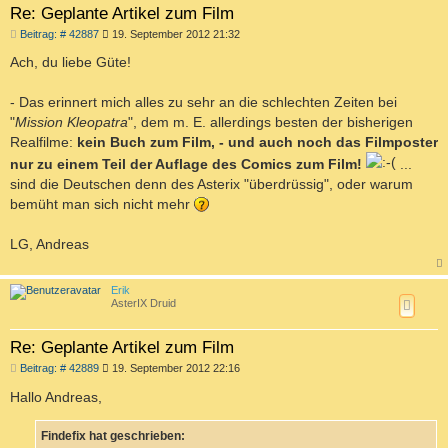
Re: Geplante Artikel zum Film
n
B
Beitrag: # 42887
19. September 2012 21:32
e
i
Ach, du liebe Güte!
t
r
a
- Das erinnert mich alles zu sehr an die schlechten Zeiten bei
g
"
Mission Kleopatra
", dem m. E. allerdings besten der bisherigen
Realfilme:
kein Buch zum Film, - und auch noch das Filmposter
nur zu einem Teil der Auflage des Comics zum Film!
...
sind die Deutschen denn des Asterix "überdrüssig", oder warum
bemüht man sich nicht mehr
LG, Andreas
a
c
Erik
h
AsterIX Druid
o
b
e
Re: Geplante Artikel zum Film
n
B
Beitrag: # 42889
19. September 2012 22:16
e
i
Hallo Andreas,
t
r
a
Findefix hat geschrieben:
g