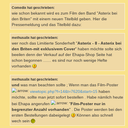
r
a
Comedix hat geschrieben:
g
wie schon bekannt wird es zum Film den Band "Asterix bei
den Briten" mit einem neuen Titelbild geben. Hier die
Pressemeldung und das Titelbild dazu:
methusalix hat geschrieben:
wer noch das Limitierte Sonderheft "
Asterix - 8 - Asterix bei
den Briten-mit exklusivem Cover
" haben möchte solte sich
beeilen denn der Verkauf auf der Ehapa-Shop Seite hat
schon begonnen ....... es sind nur noch wenige Hefte
vorhanden
methusalix hat geschrieben:
und
was man beachten sollte ; Wenn man das Film-Poster
viewtopic.php?f=14&t=7620&start=15
haben
möchte, sollte man jetzt sofort bestellen . Habe nämlich heute
bei Ehapa angerufen
"
Film-Poster nur in
begrenzter Anzahl vorhanden
" . Die Poster werden bei den
ersten Bestellungen dabeigelegt
Können also schnell
wech sein