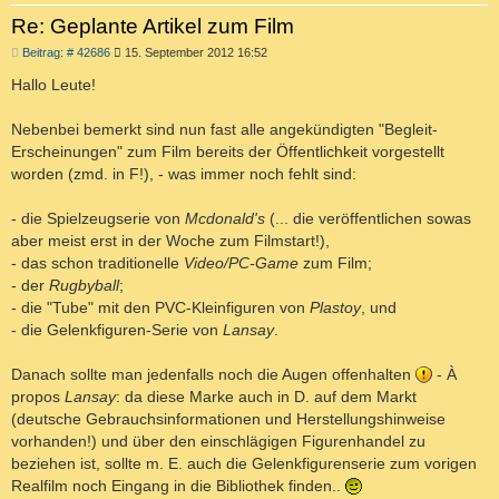
Re: Geplante Artikel zum Film
B
Beitrag: # 42686
15. September 2012 16:52
e
i
Hallo Leute!
t
r
a
Nebenbei bemerkt sind nun fast alle angekündigten "Begleit-
g
Erscheinungen" zum Film bereits der Öffentlichkeit vorgestellt
worden (zmd. in F!), - was immer noch fehlt sind:
- die Spielzeugserie von
Mcdonald's
(... die veröffentlichen sowas
aber meist erst in der Woche zum Filmstart!),
- das schon traditionelle
Video/PC-Game
zum Film;
- der
Rugbyball
;
- die "Tube" mit den PVC-Kleinfiguren von
Plastoy
, und
- die Gelenkfiguren-Serie von
Lansay
.
Danach sollte man jedenfalls noch die Augen offenhalten
- À
propos
Lansay
: da diese Marke auch in D. auf dem Markt
(deutsche Gebrauchsinformationen und Herstellungshinweise
vorhanden!) und über den einschlägigen Figurenhandel zu
beziehen ist, sollte m. E. auch die Gelenkfigurenserie zum vorigen
Realfilm noch Eingang in die Bibliothek finden..