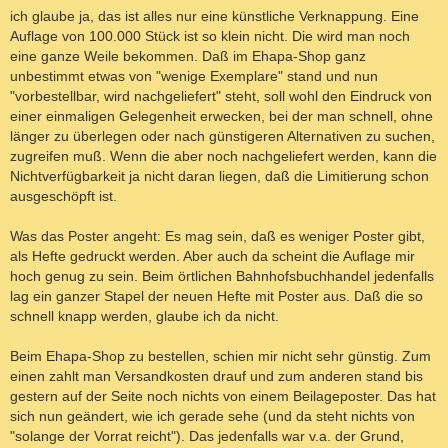
ich glaube ja, das ist alles nur eine künstliche Verknappung. Eine
Auflage von 100.000 Stück ist so klein nicht. Die wird man noch
eine ganze Weile bekommen. Daß im Ehapa-Shop ganz
unbestimmt etwas von "wenige Exemplare" stand und nun
"vorbestellbar, wird nachgeliefert" steht, soll wohl den Eindruck von
einer einmaligen Gelegenheit erwecken, bei der man schnell, ohne
länger zu überlegen oder nach günstigeren Alternativen zu suchen,
zugreifen muß. Wenn die aber noch nachgeliefert werden, kann die
Nichtverfügbarkeit ja nicht daran liegen, daß die Limitierung schon
ausgeschöpft ist.
Was das Poster angeht: Es mag sein, daß es weniger Poster gibt,
als Hefte gedruckt werden. Aber auch da scheint die Auflage mir
hoch genug zu sein. Beim örtlichen Bahnhofsbuchhandel jedenfalls
lag ein ganzer Stapel der neuen Hefte mit Poster aus. Daß die so
schnell knapp werden, glaube ich da nicht.
Beim Ehapa-Shop zu bestellen, schien mir nicht sehr günstig. Zum
einen zahlt man Versandkosten drauf und zum anderen stand bis
gestern auf der Seite noch nichts von einem Beilageposter. Das hat
sich nun geändert, wie ich gerade sehe (und da steht nichts von
"solange der Vorrat reicht"). Das jedenfalls war v.a. der Grund,