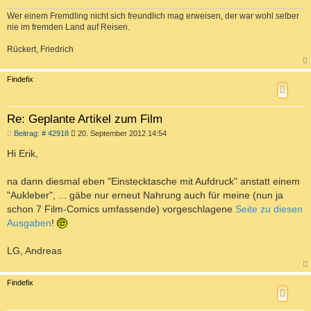
Wer einem Fremdling nicht sich freundlich mag erweisen, der war wohl selber
nie im fremden Land auf Reisen.
Rückert, Friedrich
a
c
Findefix
h
o
b
e
Re: Geplante Artikel zum Film
n
B
Beitrag: # 42918
20. September 2012 14:54
e
i
Hi Erik,
t
r
a
na dann diesmal eben "Einstecktasche mit Aufdruck" anstatt einem
g
"Aukleber", ... gäbe nur erneut Nahrung auch für meine (nun ja
schon 7 Film-Comics umfassende) vorgeschlagene
Seite zu diesen
Ausgaben
!
LG, Andreas
a
c
Findefix
h
o
b