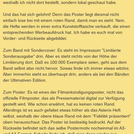
weshalb ich nicht dort bestellt, sondern lokal geschaut habe.
Und das hat sich gelohnt! Denn das Poster liegt diesmal nicht
einfach lose bei mit einem roten Rand, damit man es sieht. Nein,
die Hefte werden in einer extra Kunststofftasche verkauft, die einen
entsprechenden Werbeaufdruck hat. Ich habe es euch mal von
Vorder- und Rückseite abgebildet.
Zum Band mit Sondercover: Es steht im Impressum "Limitierte
Sonderausgabe" drin. Aber es steht nichts von der Höhe der
Limitierung dort. Daß es 100.000 Exemplare seien, geht aus dem
Band selbst also nicht hervor. Sowas finde ich immer etwas witzlos.
Aber immerhin steht es überhaupt drin, anders als bei den Bänden
der Ultimativen Edition.
Zum Poster: Es ist eines der Filmankündigungsposter, nicht das
offizielle Filmposter, das als Pressematerial digital zur Verfügung
gestellt wird. Wie schon erwähnt, hat es keinen roten Rand.
Allerdings ist es auch gefaltet etwas höher als das Asterix-Heft
selbst, weshalb der obere blaue Rand mit dem "Fidélité präsentiert"
oben herausschaut. Das Poster ist beidseitig bedruckt. Auf der
Rückseite befindet sich das selbe Postermotiv nocheinmal im A3-
und A4-Format. Schade finde ich, daß man dann wieder nur