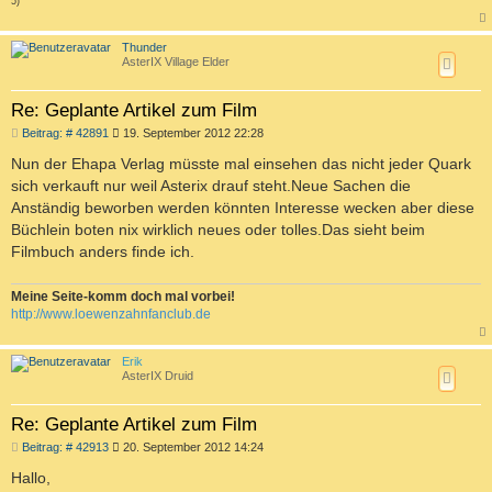
5)
a
c
Thunder
h
AsterIX Village Elder
o
b
e
Re: Geplante Artikel zum Film
n
B
Beitrag: # 42891
19. September 2012 22:28
e
i
Nun der Ehapa Verlag müsste mal einsehen das nicht jeder Quark
t
sich verkauft nur weil Asterix drauf steht.Neue Sachen die
r
a
Anständig beworben werden könnten Interesse wecken aber diese
g
Büchlein boten nix wirklich neues oder tolles.Das sieht beim
Filmbuch anders finde ich.
Meine Seite-komm doch mal vorbei!
http://www.loewenzahnfanclub.de
a
c
Erik
h
AsterIX Druid
o
b
e
Re: Geplante Artikel zum Film
n
B
Beitrag: # 42913
20. September 2012 14:24
e
i
Hallo,
t