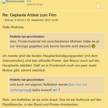
Erik
h
AsterIX Druid
o
b
e
Re: Geplante Artikel zum Film
n
B
Beitrag: # 42916
20. September 2012 14:48
e
i
Hallo Andreas,
t
r
a
Findefix hat geschrieben:
g
also, Postermaterial mit verschiedenen Motiven hätte es ja
zur Genüge gegeben (ich kenne bereits acht davon!)
ich meinte jetzt die beiden Hauptankündigungsposter (mit dem
Zebrastreifen) und das offizielle Poster, das Marco auch auf der
Hauptseite abbildet. Daß es in Frankreich noch ein paar mehr
Motive gibt, stimmt natürlich.
Findefix hat geschrieben:
und auch ein eigener Aufkleber wurde (
wie von mir
vorhergesagt
) dafür kreiert!
Nein, ein Aufkleber ist da nicht drauf. Das ist ein Aufdruck auf der
Plastiktasche, in der Band und Poster drinstecken.