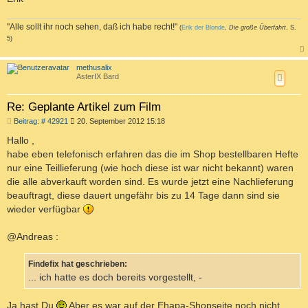
"Alle sollt ihr noch sehen, daß ich habe recht!"
(
Erik der Blonde
,
Die große Überfahrt
, S.
5)
a
c
methusalix
h
AsterIX Bard
o
b
e
Re: Geplante Artikel zum Film
n
B
Beitrag: # 42921
20. September 2012 15:18
e
i
Hallo ,
t
habe eben telefonisch erfahren das die im Shop bestellbaren Hefte
r
a
nur eine Teillieferung (wie hoch diese ist war nicht bekannt) waren
g
die alle abverkauft worden sind. Es wurde jetzt eine Nachlieferung
beauftragt, diese dauert ungefähr bis zu 14 Tage dann sind sie
wieder verfügbar
@Andreas :
Findefix hat geschrieben:
... ich hatte es doch bereits vorgestellt, -
Ja hast Du
Aber es war auf der Ehapa-Shopseite noch nicht