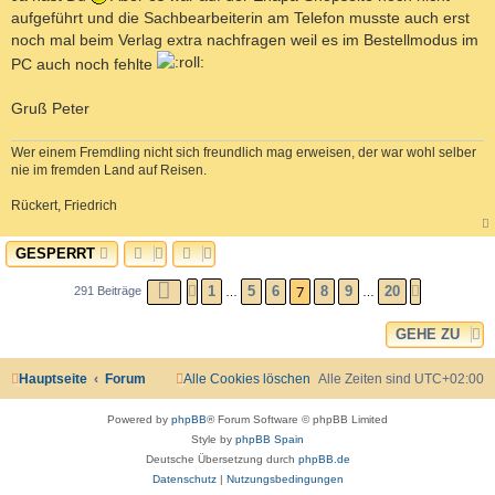
aufgeführt und die Sachbearbeiterin am Telefon musste auch erst
noch mal beim Verlag extra nachfragen weil es im Bestellmodus im
PC auch noch fehlte
Gruß Peter
Wer einem Fremdling nicht sich freundlich mag erweisen, der war wohl selber
nie im fremden Land auf Reisen.
Rückert, Friedrich
a
c
GESPERRT
h
o
b
7
SEITE
7
VON
20
1
5
6
8
9
20
291 Beiträge
VORHERIGE
NÄCHSTE
…
…
e
n
GEHE ZU
Hauptseite
Forum
Alle Cookies löschen
Alle Zeiten sind
UTC+02:00
Powered by
phpBB
® Forum Software © phpBB Limited
Style by
phpBB Spain
Deutsche Übersetzung durch
phpBB.de
Datenschutz
|
Nutzungsbedingungen