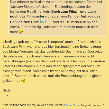
Das erinnert mich alles zu sehr an die schlechten Zeiten bei
"
Mission Kleopatra
", dem m. E. allerdings besten der
bisherigen Realfilme:
kein Buch zum Film, - und auch
noch das Filmposter nur zu einem Teil der Auflage des
Comics zum Film!
... sind die Deutschen denn des
Asterix "überdrüssig", oder warum bemüht man sich nicht
mehr
allerdings gab es zu "Mission Kleopatra" auch in Frankreich kein
Buch zum Film, während das hier (erstmals!) eine Entscheidung
des Ehapa-Verlages ist, das bestehende Buch nicht zu übersetzen.
Da würde mich auch mal interessieren, warum sie das nicht
herausbringen (wenn es denn wirklich dabei bleibt) - zumal andere
Asterix-Publikationen ja nun das Verlagsprogramm derzeit auch
nicht gerade fluten. Vielleicht sitzt der Mißerfolg mit den "Alles
über..."-Büchern noch so tief, daß die Entscheidungsfreudigkeitz
gelitten hat.
Gruß
Erik
"Alle sollt ihr noch sehen, daß ich habe recht!"
(
Erik der Blonde
,
Die große Überfahrt
, S.