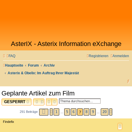
AsterIX - Asterix Information eXchange
FAQ
Registrieren
Anmelden
Hauptseite
Forum
Archiv
Asterix & Obelix: Im Auftrag Ihrer Majestät
S
u
Geplante Artikel zum Film
c
SUCHE
ERWEITERTE SUCHE
GESPERRT
h
e
7
SEITE
7
VON
20
1
5
6
8
9
20
291 Beiträge
VORHERIGE
NÄCHSTE
…
…
Findefix