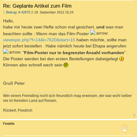
e
Re: Geplante Artikel zum Film
n
B
Beitrag: # 42875
19. September 2012 15:24
e
i
Hallo,
t
habe mir heute zwei Hefte schon mal gesichert,
und
was man
r
a
beachten sollte ; Wenn man das Film-Poster
g
viewtopic.php?f=14&t=7620&start=15
haben möchte, sollte man
jetzt sofort bestellen . Habe nämlich heute bei Ehapa angerufen
"
Film-Poster nur in begrenzter Anzahl vorhanden
" .
Die Poster werden bei den ersten Bestellungen dabeigelegt
Können also schnell wech sein
Gruß Peter
Wer einem Fremdling nicht sich freundlich mag erweisen, der war wohl selber
nie im fremden Land auf Reisen.
Rückert, Friedrich
a
c
Findefix
h
o
b
e