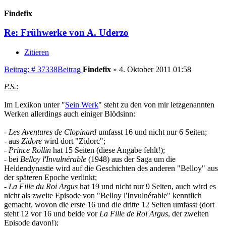
Findefix
Re: Frühwerke von A. Uderzo
Zitieren
Beitrag: # 37338
Beitrag
Findefix
»
4. Oktober 2011 01:58
P.S.
:
Im Lexikon unter "
Sein Werk
" steht zu den von mir letzgenannten
Werken allerdings auch einiger Blödsinn:
-
Les Aventures de Clopinard
umfasst 16 und nicht nur 6 Seiten;
- aus
Zidore
wird dort "Zidorc";
-
Prince Rollin
hat 15 Seiten (diese Angabe fehlt!);
- bei
Belloy l'Invulnérable
(1948) aus der Saga um die
Heldendynastie wird auf die Geschichten des anderen "Belloy" aus
der späteren Epoche verlinkt;
-
La Fille du Roi Argus
hat 19 und nicht nur 9 Seiten, auch wird es
nicht als zweite Episode von "Belloy l'Invulnérable" kenntlich
gemacht, wovon die erste 16 und die dritte 12 Seiten umfasst (dort
steht 12 vor 16 und beide vor
La Fille de Roi Argus
, der zweiten
Episode davon!);