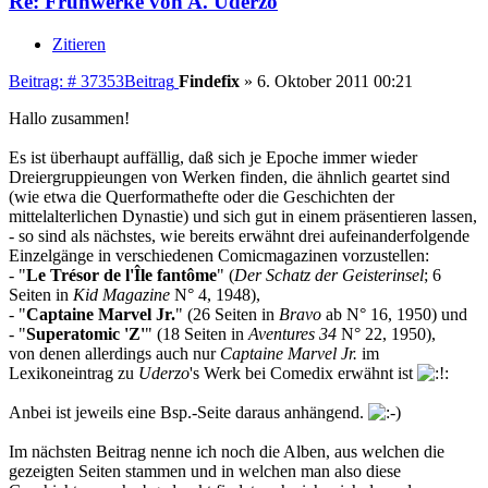
Re: Frühwerke von A. Uderzo
Zitieren
Beitrag: # 37353
Beitrag
Findefix
»
6. Oktober 2011 00:21
Hallo zusammen!
Es ist überhaupt auffällig, daß sich je Epoche immer wieder
Dreiergruppieungen von Werken finden, die ähnlich geartet sind
(wie etwa die Querformathefte oder die Geschichten der
mittelalterlichen Dynastie) und sich gut in einem präsentieren lassen,
- so sind als nächstes, wie bereits erwähnt drei aufeinanderfolgende
Einzelgänge in verschiedenen Comicmagazinen vorzustellen:
- "
Le Trésor de l'Île fantôme
" (
Der Schatz der Geisterinsel
; 6
Seiten in
Kid Magazine
N° 4, 1948),
- "
Captaine Marvel Jr.
" (26 Seiten in
Bravo
ab N° 16, 1950) und
- "
Superatomic 'Z'
" (18 Seiten in
Aventures 34
N° 22, 1950),
von denen allerdings auch nur
Captaine Marvel Jr.
im
Lexikoneintrag zu
Uderzo
's Werk bei Comedix erwähnt ist
Anbei ist jeweils eine Bsp.-Seite daraus anhängend.
Im nächsten Beitrag nenne ich noch die Alben, aus welchen die
gezeigten Seiten stammen und in welchen man also diese