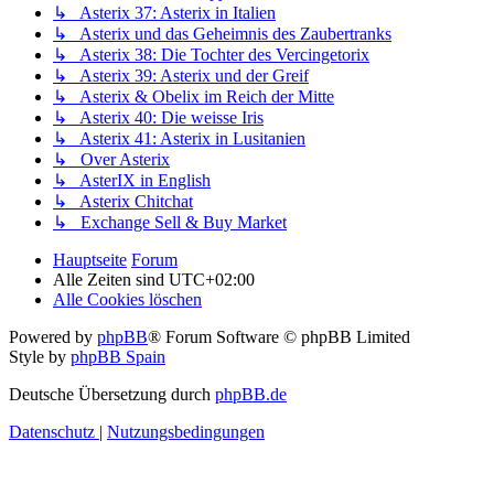
↳ Asterix 37: Asterix in Italien
↳ Asterix und das Geheimnis des Zaubertranks
↳ Asterix 38: Die Tochter des Vercingetorix
↳ Asterix 39: Asterix und der Greif
↳ Asterix & Obelix im Reich der Mitte
↳ Asterix 40: Die weisse Iris
↳ Asterix 41: Asterix in Lusitanien
↳ Over Asterix
↳ AsterIX in English
↳ Asterix Chitchat
↳ Exchange Sell & Buy Market
Hauptseite
Forum
Alle Zeiten sind
UTC+02:00
Alle Cookies löschen
Powered by
phpBB
® Forum Software © phpBB Limited
Style by
phpBB Spain
Deutsche Übersetzung durch
phpBB.de
Datenschutz
|
Nutzungsbedingungen