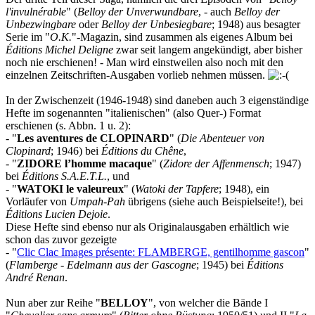
l'invulnérable
" (
Belloy der Unverwundbare
, - auch
Belloy der
Unbezwingbare
oder
Belloy der Unbesiegbare
; 1948) aus besagter
Serie im "
O.K.
"-Magazin, sind zusammen als eigenes Album bei
Éditions Michel Deligne
zwar seit langem angekündigt, aber bisher
noch nie erschienen! - Man wird einstweilen also noch mit den
einzelnen Zeitschriften-Ausgaben vorlieb nehmen müssen.
In der Zwischenzeit (1946-1948) sind daneben auch 3 eigenständige
Hefte im sogenannten "italienischen" (also Quer-) Format
erschienen (s. Abbn. 1 u. 2):
- "
Les aventures de CLOPINARD
" (
Die Abenteuer von
Clopinard
; 1946) bei
Éditions du Chêne
,
- "
ZIDORE l’homme macaque
" (
Zidore der Affenmensch
; 1947)
bei
Éditions S.A.E.T.L.
, und
- "
WATOKI le valeureux
" (
Watoki der Tapfere
; 1948), ein
Vorläufer von
Umpah-Pah
übrigens (siehe auch Beispielseite!), bei
Éditions Lucien Dejoie
.
Diese Hefte sind ebenso nur als Originalausgaben erhältlich wie
schon das zuvor gezeigte
- "
Clic Clac Images présente: FLAMBERGE, gentilhomme gascon
"
(
Flamberge - Edelmann aus der Gascogne
; 1945) bei
Éditions
André Renan
.
Nun aber zur Reihe "
BELLOY
", von welcher die Bände I