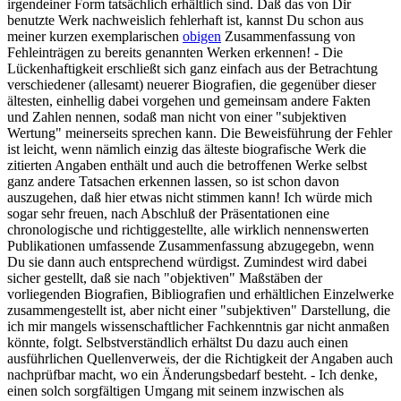
irgendeiner Form tatsächlich erhältlich sind. Daß das von Dir
benutzte Werk nachweislich fehlerhaft ist, kannst Du schon aus
meiner kurzen exemplarischen
obigen
Zusammenfassung von
Fehleinträgen zu bereits genannten Werken erkennen! - Die
Lückenhaftigkeit erschließt sich ganz einfach aus der Betrachtung
verschiedener (allesamt) neuerer Biografien, die gegenüber dieser
ältesten, einhellig dabei vorgehen und gemeinsam andere Fakten
und Zahlen nennen, sodaß man nicht von einer "subjektiven
Wertung" meinerseits sprechen kann. Die Beweisführung der Fehler
ist leicht, wenn nämlich einzig das älteste biografische Werk die
zitierten Angaben enthält und auch die betroffenen Werke selbst
ganz andere Tatsachen erkennen lassen, so ist schon davon
auszugehen, daß hier etwas nicht stimmen kann! Ich würde mich
sogar sehr freuen, nach Abschluß der Präsentationen eine
chronologische und richtiggestellte, alle wirklich nennenswerten
Publikationen umfassende Zusammenfassung abzugegebn, wenn
Du sie dann auch entsprechend würdigst. Zumindest wird dabei
sicher gestellt, daß sie nach "objektiven" Maßstäben der
vorliegenden Biografien, Bibliografien und erhältlichen Einzelwerke
zusammengestellt ist, aber nicht einer "subjektiven" Darstellung, die
ich mir mangels wissenschaftlicher Fachkenntnis gar nicht anmaßen
könnte, folgt. Selbstverständlich erhältst Du dazu auch einen
ausführlichen Quellenverweis, der die Richtigkeit der Angaben auch
nachprüfbar macht, wo ein Änderungsbedarf besteht. - Ich denke,
einen solch sorgfältigen Umgang mit seinem inzwischen als