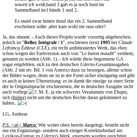
soweit ich weiß,band 3 gab es ja noch bunt im
Sammelband incl bände 1 und 2.
Es stand zwar hinten drauf das ein 2. Sammelband
erscheinen sollte ,aber kam wohl nie raus oder?
Ja, das stimmt. - Auch dieses Projekt wurde vorzeitig abgebrochen,
jedoch ist "
Belloy Intégrale / 1
", erschienen (erst)
1995
bei
Claude
Lefrancq Éditeur (CLE)
, ein recht ambitioniertes Werk, das eben
schon wegen der Farbversion auch von "
Le baron maudit
" verdient,
genannt zu werden (Abb. 1). - Ich würde diese begonnene GA
sogar empfehlen, sich zu den deutschen
Uderzo
-Gesamtausgaben
(Abb. 2 mit stv. Bd. 1 von Asterix) dazu zu besorgen, alleine schon
der Bilder wegen, denn sie ist in der Form sicher einzigartig und gibt
es auch in keiner Übersetzung: es ist damit die einzige zu einer Serie
der in Originalsprache erschienenen, die in deutscher Ausgabe nicht
auch vorliegt
M. E. ja ein schweres Versäumnis von
Ehapa
,
sich (
bisher
) nicht um die deutschen Rechte daran gekümmert zu
haben..
LG, Andreas
P.S. <at>
Marco
:
Wie weiter oben bereits dargelegt, besteht nicht
nur ein Ergänzungs- sondern auch einiger Korrekturbedarf am
Lexikon-Eintrag zu
Uderzo
's Werk, einerseits wurden unrichtige