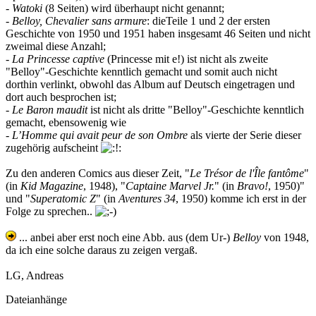
-
Watoki
(8 Seiten) wird überhaupt nicht genannt;
-
Belloy, Chevalier sans armure
: dieTeile 1 und 2 der ersten
Geschichte von 1950 und 1951 haben insgesamt 46 Seiten und nicht
zweimal diese Anzahl;
-
La Princesse captive
(Princesse mit e!) ist nicht als zweite
"Belloy"-Geschichte kenntlich gemacht und somit auch nicht
dorthin verlinkt, obwohl das Album auf Deutsch eingetragen und
dort auch besprochen ist;
-
Le Baron maudit
ist nicht als dritte "Belloy"-Geschichte kenntlich
gemacht, ebensowenig wie
-
L’Homme qui avait peur de son Ombre
als vierte der Serie dieser
zugehörig aufscheint
Zu den anderen Comics aus dieser Zeit, "
Le Trésor de l'Île fantôme
"
(in
Kid Magazine
, 1948), "
Captaine Marvel Jr.
" (in
Bravo!
, 1950)"
und "
Superatomic Z
" (in
Aventures 34
, 1950) komme ich erst in der
Folge zu sprechen..
... anbei aber erst noch eine Abb. aus (dem Ur-)
Belloy
von 1948,
da ich eine solche daraus zu zeigen vergaß.
LG, Andreas
Dateianhänge