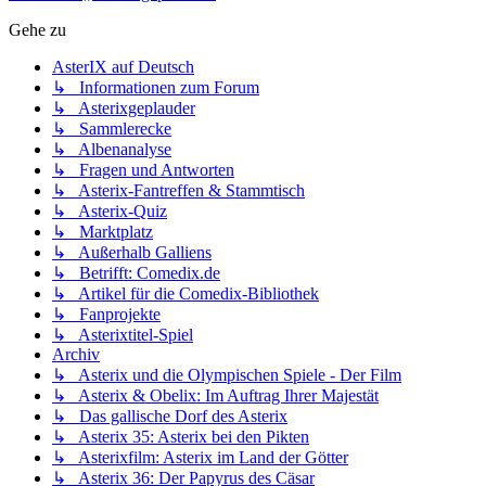
Gehe zu
AsterIX auf Deutsch
↳ Informationen zum Forum
↳ Asterixgeplauder
↳ Sammlerecke
↳ Albenanalyse
↳ Fragen und Antworten
↳ Asterix-Fantreffen & Stammtisch
↳ Asterix-Quiz
↳ Marktplatz
↳ Außerhalb Galliens
↳ Betrifft: Comedix.de
↳ Artikel für die Comedix-Bibliothek
↳ Fanprojekte
↳ Asterixtitel-Spiel
Archiv
↳ Asterix und die Olympischen Spiele - Der Film
↳ Asterix & Obelix: Im Auftrag Ihrer Majestät
↳ Das gallische Dorf des Asterix
↳ Asterix 35: Asterix bei den Pikten
↳ Asterixfilm: Asterix im Land der Götter
↳ Asterix 36: Der Papyrus des Cäsar