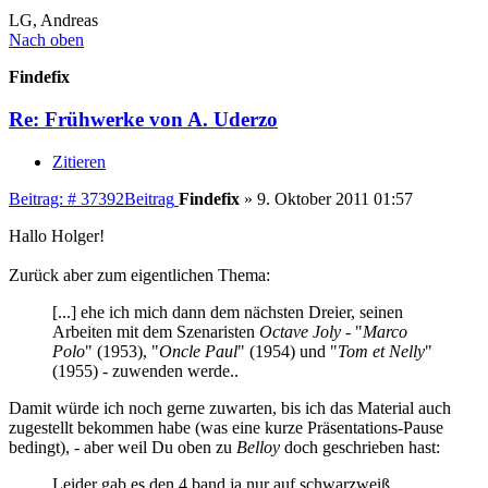
LG, Andreas
Nach oben
Findefix
Re: Frühwerke von A. Uderzo
Zitieren
Beitrag: # 37392
Beitrag
Findefix
»
9. Oktober 2011 01:57
Hallo Holger!
Zurück aber zum eigentlichen Thema:
[...] ehe ich mich dann dem nächsten Dreier, seinen
Arbeiten mit dem Szenaristen
Octave Joly
- "
Marco
Polo
" (1953), "
Oncle Paul
" (1954) und "
Tom et Nelly
"
(1955) - zuwenden werde..
Damit würde ich noch gerne zuwarten, bis ich das Material auch
zugestellt bekommen habe (was eine kurze Präsentations-Pause
bedingt), - aber weil Du oben zu
Belloy
doch geschrieben hast:
Leider gab es den 4.band ja nur auf schwarzweiß