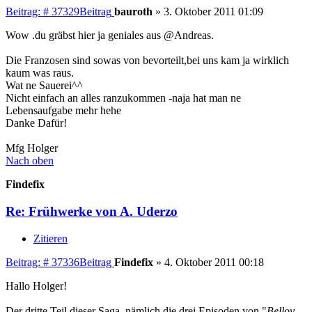
Beitrag: # 37329
Beitrag
bauroth
»
3. Oktober 2011 01:09
Wow .du gräbst hier ja geniales aus @Andreas.
Die Franzosen sind sowas von bevorteilt,bei uns kam ja wirklich
kaum was raus.
Wat ne Sauerei^^
Nicht einfach an alles ranzukommen -naja hat man ne
Lebensaufgabe mehr hehe
Danke Dafür!
Mfg Holger
Nach oben
Findefix
Re: Frühwerke von A. Uderzo
Zitieren
Beitrag: # 37336
Beitrag
Findefix
»
4. Oktober 2011 00:18
Hallo Holger!
Der dritte Teil dieser Saga, nämlich die drei Episoden von "
Belloy