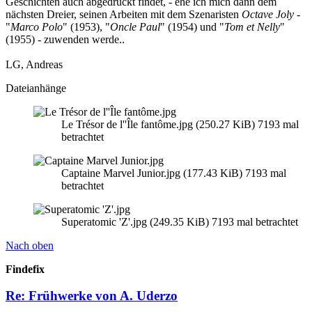
Geschichten auch abgedruckt findet, - ehe ich mich dann dem
nächsten Dreier, seinen Arbeiten mit dem Szenaristen
Octave Joly
-
"
Marco Polo
" (1953), "
Oncle Paul
" (1954) und "
Tom et Nelly
"
(1955) - zuwenden werde..
LG, Andreas
Dateianhänge
Le Trésor de l''Île fantôme.jpg (250.27 KiB) 7193 mal
betrachtet
Captaine Marvel Junior.jpg (177.43 KiB) 7193 mal
betrachtet
Superatomic 'Z'.jpg (249.35 KiB) 7193 mal betrachtet
Nach oben
Findefix
Re: Frühwerke von A. Uderzo