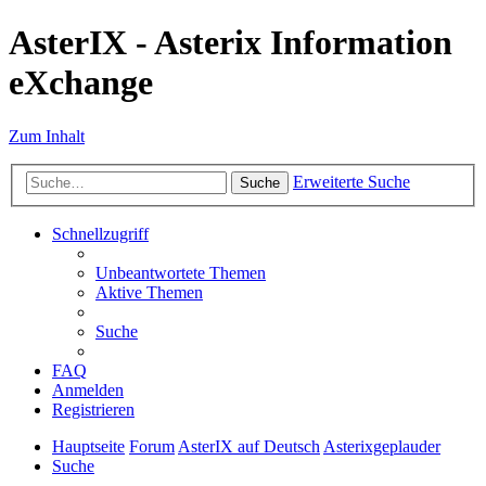
AsterIX - Asterix Information
eXchange
Zum Inhalt
Erweiterte Suche
Suche
Schnellzugriff
Unbeantwortete Themen
Aktive Themen
Suche
FAQ
Anmelden
Registrieren
Hauptseite
Forum
AsterIX auf Deutsch
Asterixgeplauder
Suche