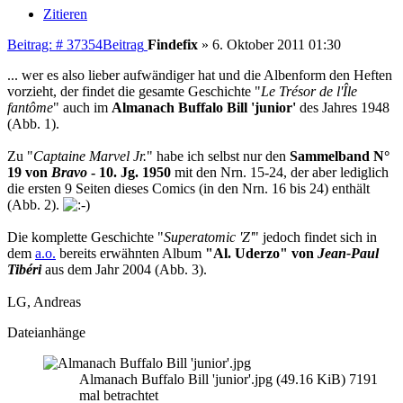
Zitieren
Beitrag: # 37354
Beitrag
Findefix
»
6. Oktober 2011 01:30
... wer es also lieber aufwändiger hat und die Albenform den Heften
vorzieht, der findet die gesamte Geschichte "
Le Trésor de l'Île
fantôme
" auch im
Almanach Buffalo Bill 'junior'
des Jahres 1948
(Abb. 1).
Zu "
Captaine Marvel Jr.
" habe ich selbst nur den
Sammelband N°
19 von
Bravo
- 10. Jg. 1950
mit den Nrn. 15-24, der aber lediglich
die ersten 9 Seiten dieses Comics (in den Nrn. 16 bis 24) enthält
(Abb. 2).
Die komplette Geschichte "
Superatomic 'Z'
" jedoch findet sich in
dem
a.o.
bereits erwähnten Album
"Al. Uderzo" von
Jean-Paul
Tibéri
aus dem Jahr 2004 (Abb. 3).
LG, Andreas
Dateianhänge
Almanach Buffalo Bill 'junior'.jpg (49.16 KiB) 7191
mal betrachtet