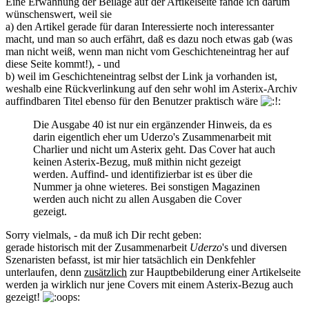
Eine Erwähnung der Beilage auf der Artikelseite fände ich darum
wünschenswert, weil sie
a) den Artikel gerade für daran Interessierte noch interessanter
macht, und man so auch erfährt, daß es dazu noch etwas gab (was
man nicht weiß, wenn man nicht vom Geschichteneintrag her auf
diese Seite kommt!), - und
b) weil im Geschichteneintrag selbst der Link ja vorhanden ist,
weshalb eine Rückverlinkung auf den sehr wohl im Asterix-Archiv
auffindbaren Titel ebenso für den Benutzer praktisch wäre
Die Ausgabe 40 ist nur ein ergänzender Hinweis, da es
darin eigentlich eher um Uderzo's Zusammenarbeit mit
Charlier und nicht um Asterix geht. Das Cover hat auch
keinen Asterix-Bezug, muß mithin nicht gezeigt
werden. Auffind- und identifizierbar ist es über die
Nummer ja ohne wieteres. Bei sonstigen Magazinen
werden auch nicht zu allen Ausgaben die Cover
gezeigt.
Sorry vielmals, - da muß ich Dir recht geben:
gerade historisch mit der Zusammenarbeit
Uderzo
's und diversen
Szenaristen befasst, ist mir hier tatsächlich ein Denkfehler
unterlaufen, denn
zusätzlich
zur Hauptbebilderung einer Artikelseite
werden ja wirklich nur jene Covers mit einem Asterix-Bezug auch
gezeigt!