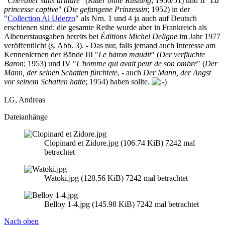
"
Chevalier sans armure
" (
Ritter ohne Rüstung
; 1950/51) und II "
La
princesse captive
" (
Die gefangene Prinzessin
; 1952) in der
"
Collection Al Uderzo
" als Nrn. 1 und 4 ja auch auf Deutsch
erschienen sind: die gesamte Reihe wurde aber in Frankreich als
Albenerstausgaben bereits bei
Éditions Michel Deligne
im Jahr 1977
veröffentlicht (s. Abb. 3). - Das nur, falls jemand auch Interesse am
Kennenlernen der Bände III "
Le baron maudit
" (
Der verfluchte
Baron
; 1953) und IV "
L'homme qui avait peur de son ombre
" (
Der
Mann, der seinen Schatten fürchtete
, - auch
Der Mann, der Angst
vor seinem Schatten hatte
; 1954) haben sollte.
LG, Andreas
Dateianhänge
Clopinard et Zidore.jpg (106.74 KiB) 7242 mal
betrachtet
Watoki.jpg (128.56 KiB) 7242 mal betrachtet
Belloy 1-4.jpg (145.98 KiB) 7242 mal betrachtet
Nach oben