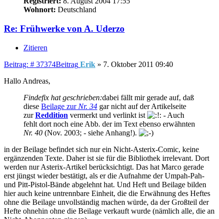
Registriert:
8. August 2004 17:55
Wohnort:
Deutschland
Re: Frühwerke von A. Uderzo
Zitieren
Beitrag: # 37374
Beitrag
Erik
»
7. Oktober 2011 09:40
Hallo Andreas,
Findefix hat geschrieben:
dabei fällt mir gerade auf, daß
diese
Beilage zur
Nr. 34
gar nicht auf der Artikelseite
zur
Reddition
vermerkt und verlinkt ist
- Auch
fehlt dort noch eine Abb. der im Text ebenso erwähnten
Nr. 40
(Nov. 2003; - siehe Anhang!).
in der Beilage befindet sich nur ein Nicht-Asterix-Comic, keine
ergänzenden Texte. Daher ist sie für die Bibliothek irrelevant. Dort
werden nur Asterix-Artikel berücksichtigt. Das hat Marco gerade
erst jüngst wieder bestätigt, als er die Aufnahme der Umpah-Pah-
und Pitt-Pistol-Bände abgelehnt hat. Und Heft und Beilage bilden
hier auch keine untrennbare Einheit, die die Erwähnung des Heftes
ohne die Beilage unvollständig machen würde, da der Großteil der
Hefte ohnehin ohne die Beilage verkauft wurde (nämlich alle, die an