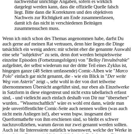
nachweisbar unrichtige Angaben, sofern es wirklich
dargelegt werden kann, dass die offizielle Quelle falsch
liegt. Bitte dann die Korrekturen und den objektiven
Nachweis zur Richtigkeit am Ende zusammenfassen,
damit ich das nicht in verschiedenen Beiträgen
zusammensuchen muss.
Wenn ich mich schon des Themas angenommen habe, darfst Du
auch gerne auf meinen Rat vertrauen, denn hier liegen die Dinge
tatsächlich ein wenig anders: mir scheint eher die genannte Auswahl
eine sehr "subjektive" zu sein, denn dort werden beispielsweise
einzelne Episoden (Fortsetzungsfolgen) von "
Belloy l'invulnérable
"
aufgelistet, der selbst wiederum nur der dritte Teil eines Zyklus ist,
hingegen ganze (48 Seiten umfassende) Comic-Alben wie "
Marco
Polo
" einfach gar nicht genannt, die - wie ein Blick in "
Der weite
Weg von Asterix
" zeigt -, sehr wohl in der von dort teilweise
übernommenen Übersicht angeführt sind, nur eben als Einzelwerke
in Satzform in diese eingestreut und nicht extra tabellarisch erfasst
sind, - und vielleicht auch einfach deshalb von Dir nur "übersehen"
wurden.. "Wissenschaftlich" wäre es wohl erst dann, würde man
jede unveröffentlichte Comic-Seite auch nennen wollen (was auch
nicht mein Anliegen ist!), aber wenn bspw. insgesamt drei
Querformathefte von ihm erschienen sind, so bleibt es schwer
nachzuvollziehen, warum davon nur zwei genannt werden sollten.
Auch ist für Interessierte natürlich wissenswert, welche der Werke in