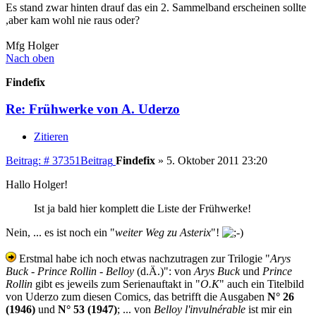
Es stand zwar hinten drauf das ein 2. Sammelband erscheinen sollte
,aber kam wohl nie raus oder?
Mfg Holger
Nach oben
Findefix
Re: Frühwerke von A. Uderzo
Zitieren
Beitrag: # 37351
Beitrag
Findefix
»
5. Oktober 2011 23:20
Hallo Holger!
Ist ja bald hier komplett die Liste der Frühwerke!
Nein, ... es ist noch ein "
weiter Weg zu Asterix
"!
Erstmal habe ich noch etwas nachzutragen zur Trilogie "
Arys
Buck
-
Prince Rollin
-
Belloy
(d.Ä.)": von
Arys Buck
und
Prince
Rollin
gibt es jeweils zum Serienauftakt in "
O.K
" auch ein Titelbild
von Uderzo zum diesen Comics, das betrifft die Ausgaben
N° 26
(1946)
und
N° 53 (1947)
; ... von
Belloy l'invulnérable
ist mir ein