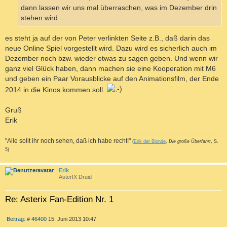
dann lassen wir uns mal überraschen, was im Dezember drin
stehen wird.
es steht ja auf der von Peter verlinkten Seite z.B., daß darin das
neue Online Spiel vorgestellt wird. Dazu wird es sicherlich auch im
Dezember noch bzw. wieder etwas zu sagen geben. Und wenn wir
ganz viel Glück haben, dann machen sie eine Kooperation mit M6
und geben ein Paar Vorausblicke auf den Animationsfilm, der Ende
2014 in die Kinos kommen soll.
Gruß
Erik
"Alle sollt ihr noch sehen, daß ich habe recht!"
(
Erik der Blonde
,
Die große Überfahrt
, S.
5)
c
Erik
AsterIX Druid
Re: Asterix Fan-Edition Nr. 1
Z
B
Beitrag: # 46400
15. Juni 2013 10:47
I
e