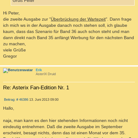
Gruß Peter
N
Hi Peter,
die zweite Ausgabe zur "
Überbrückung der Wartezeit
". Dann frage
ich mich ws in der Ausgabe danach noch stehen soll, ich glaube
kaum, dass das Szenario für Band 36 auch schon steht und man
dann direkt nach Band 35 anfängt Werbung für den nächsten Band
zu machen,
viele Grüße
Gregor
c
Erik
AsterIX Druid
Re: Asterix Fan-Edition Nr. 1
Z
B
Beitrag: # 46386
13. Juni 2013 09:00
I
e
T
i
Hallo,
I
t
r
E
a
naja, man kann es den hier stehenden Informationen noch nicht
R
g
eindeutig entnehmen. Daß die zweite Ausgabe im September
E
erscheint, besagt nichts, denn das ist einen Monat vor dem 35.
N