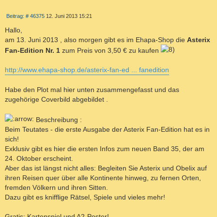
T
E
Z
E
B
Beitrag: # 46375
12. Juni 2013 15:21
I
S
e
T
i
U
Hallo,
I
t
C
am 13. Juni 2013 , also morgen gibt es im Ehapa-Shop die
Asterix
r
E
H
a
Fan-Edition Nr. 1
zum Preis von 3,50 € zu kaufen
R
g
E
E
http://www.ehapa-shop.de/asterix-fan-ed ... fanedition
N
Habe den Plot mal hier unten zusammengefasst und das
zugehörige Coverbild abgebildet .
Beschreibung :
Beim Teutates - die erste Ausgabe der Asterix Fan-Edition hat es in
sich!
Exklusiv gibt es hier die ersten Infos zum neuen Band 35, der am
24. Oktober erscheint.
Aber das ist längst nicht alles: Begleiten Sie Asterix und Obelix auf
ihren Reisen quer über alle Kontinente hinweg, zu fernen Orten,
fremden Völkern und ihren Sitten.
Dazu gibt es knifflige Rätsel, Spiele und vieles mehr!
Gratis: Kartenspiel und A2-Poster!