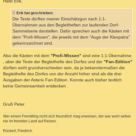
Hallo Erik,
I
t
r
E
a
Erik hat geschrieben:
R
g
Die Texte dürften meiner Einschätzgun nach 1:1-
E
Übernahmen aus den Begleitheften zur laufenden Dorf-
N
Sammelserie darstellen. Dafür sprechen auch die Kästen mit
dem "Profi-Wissen", die jeweils mit dem "Auge der Kleopatra"
gekennzeichnet sind.
Also die Kästen mit dem
"Profi-Wissen"
sind eine 1:1-Übernahme
, aber die Texte der Begleithefte des Dorfes und der
"Fan-Edition"
dürften wohl grundverschieden sein, da ja bekanntermaßen die
Begleithefte des Dorfes von der Anzahl höher sind als die drei
Ausgaben der Asterix Fan-Edition. Konnte auch bisher textlich
keine Gemeinsamkeit entdecken .
Gruß Peter
Wer einem Fremdling nicht sich freundlich mag erweisen, der war wohl selber
nie im fremden Land auf Reisen.
Rückert, Friedrich