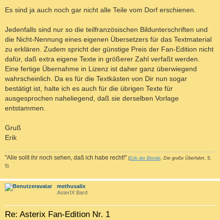
Es sind ja auch noch gar nicht alle Teile vom Dorf erschienen.
Jedenfalls sind nur so die teilfranzösischen Bildunterschriften und
die Nicht-Nennung eines eigenen Übersetzers für das Textmaterial
zu erklären. Zudem spricht der günstige Preis der Fan-Edition nicht
dafür, daß extra eigene Texte in größerer Zahl verfaßt werden.
Eine fertige Übernahme in Lizenz ist daher ganz überwiegend
wahrscheinlich. Da es für die Textkästen von Dir nun sogar
bestätigt ist, halte ich es auch für die übrigen Texte für
ausgesprochen naheliegend, daß sie derselben Vorlage
entstammen.
Gruß
Erik
"Alle sollt ihr noch sehen, daß ich habe recht!"
(
Erik der Blonde
,
Die große Überfahrt
, S.
5)
c
methusalix
AsterIX Bard
Re: Asterix Fan-Edition Nr. 1