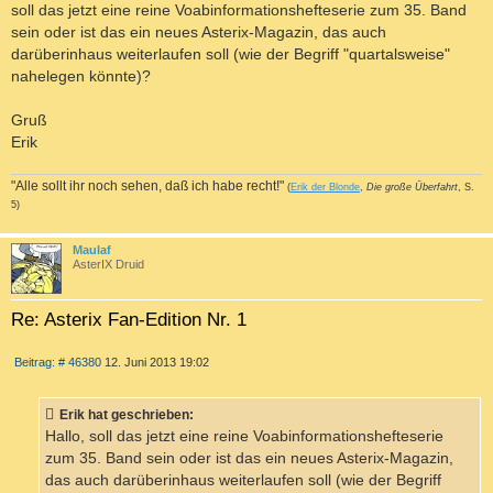
soll das jetzt eine reine Voabinformationshefteserie zum 35. Band
sein oder ist das ein neues Asterix-Magazin, das auch
darüberinhaus weiterlaufen soll (wie der Begriff "quartalsweise"
nahelegen könnte)?
Gruß
Erik
"Alle sollt ihr noch sehen, daß ich habe recht!"
(
Erik der Blonde
,
Die große Überfahrt
, S.
5)
c
Maulaf
AsterIX Druid
Re: Asterix Fan-Edition Nr. 1
Z
B
Beitrag: # 46380
12. Juni 2013 19:02
I
e
T
i
I
t
Erik hat geschrieben:
r
E
a
Hallo, soll das jetzt eine reine Voabinformationshefteserie
R
g
zum 35. Band sein oder ist das ein neues Asterix-Magazin,
E
das auch darüberinhaus weiterlaufen soll (wie der Begriff
N