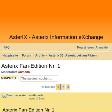
AsterIX - Asterix Information eXchange
FAQ
Registrieren
Anmelden
S
Hauptseite
Forum
Archiv
Asterix 35: Asterix bei den Pikten
u
Asterix Fan-Edition Nr. 1
c
Moderator:
Comedix
h
S
E
GESPERRT
e
U
R
1
C
W
43 Beiträge
2
3
N
H
E
Ä
methusalix
E
I
C
AsterIX Bard
T
H
E
S
Asterix Fan-Edition Nr. 1
R
T