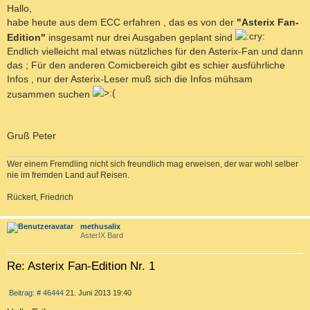
T
i
Hallo,
I
t
habe heute aus dem ECC erfahren , das es von der
"Asterix Fan-
r
E
a
Edition"
insgesamt nur drei Ausgaben geplant sind
R
g
Endlich vielleicht mal etwas nützliches für den Asterix-Fan und dann
E
das ; Für den anderen Comicbereich gibt es schier ausführliche
N
Infos , nur der Asterix-Leser muß sich die Infos mühsam
zusammen suchen
Gruß Peter
Wer einem Fremdling nicht sich freundlich mag erweisen, der war wohl selber
nie im fremden Land auf Reisen.
Rückert, Friedrich
c
methusalix
AsterIX Bard
Re: Asterix Fan-Edition Nr. 1
Z
B
Beitrag: # 46444
21. Juni 2013 19:40
I
e
T
i