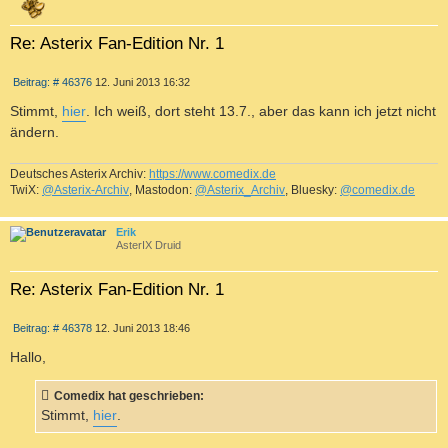
Re: Asterix Fan-Edition Nr. 1
Z
B
Beitrag: # 46376
12. Juni 2013 16:32
I
e
T
i
Stimmt,
hier
. Ich weiß, dort steht 13.7., aber das kann ich jetzt nicht
I
t
ändern.
r
E
a
R
g
Deutsches Asterix Archiv:
https://www.comedix.de
E
TwiX:
@Asterix-Archiv
, Mastodon:
@Asterix_Archiv
, Bluesky:
@comedix.de
N
c
Erik
AsterIX Druid
Re: Asterix Fan-Edition Nr. 1
Z
B
Beitrag: # 46378
12. Juni 2013 18:46
I
e
T
i
Hallo,
I
t
r
E
a
Comedix hat geschrieben:
R
g
Stimmt,
hier
.
E
N