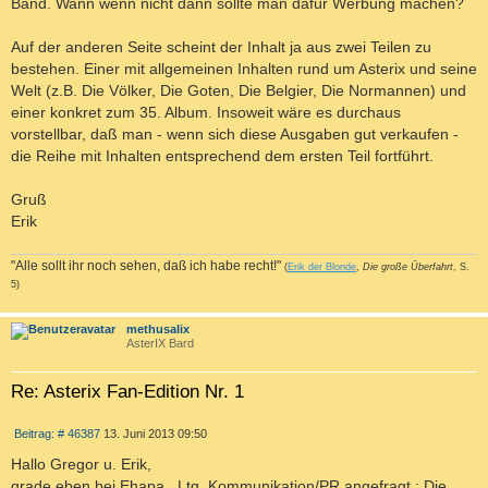
Band. Wann wenn nicht dann sollte man dafür Werbung machen?
Auf der anderen Seite scheint der Inhalt ja aus zwei Teilen zu
bestehen. Einer mit allgemeinen Inhalten rund um Asterix und seine
Welt (z.B. Die Völker, Die Goten, Die Belgier, Die Normannen) und
einer konkret zum 35. Album. Insoweit wäre es durchaus
vorstellbar, daß man - wenn sich diese Ausgaben gut verkaufen -
die Reihe mit Inhalten entsprechend dem ersten Teil fortführt.
Gruß
Erik
"Alle sollt ihr noch sehen, daß ich habe recht!"
(
Erik der Blonde
,
Die große Überfahrt
, S.
5)
c
methusalix
AsterIX Bard
Re: Asterix Fan-Edition Nr. 1
Z
B
Beitrag: # 46387
13. Juni 2013 09:50
I
e
T
i
Hallo Gregor u. Erik,
I
t
grade eben bei Ehapa , Ltg. Kommunikation/PR angefragt : Die