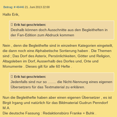
Z
B
Beitrag: # 46446
21. Juni 2013 22:00
I
e
T
i
Hallo Erik,
I
t
r
E
a
Erik hat geschrieben:
R
g
Deshalb können doch Ausschnitte aus den Begleitheften in
E
der Fan-Edition zum Abdruck kommen
N
Nein , denn die Begleithefte sind in einzelnen Kategorien eingeteilt,
die dann noch eine Alphabetische Sortierung haben . Die Themen
sind ; Das Dorf des Asterix, Persönlichkeiten, Götter und Religion,
Altagsleben im Dorf, Ausserhalb des Dorfes und, Orte und
Monumente . Dieses gilt für alle 60 Hefte .
Erik hat geschrieben:
Jedenfalls sind nur so ........ die Nicht-Nennung eines eigenen
Übersetzers für das Textmaterial zu erklären.
Nun die Begleithefte haben aber einen eigenen Übersetzer , es ist
Birgit Irgang und natürlich für das Bildmaterial Gudrun Penndorf
M.A.
Die deutsche Fassung : Redaktionsbüro Franke + Buhk .