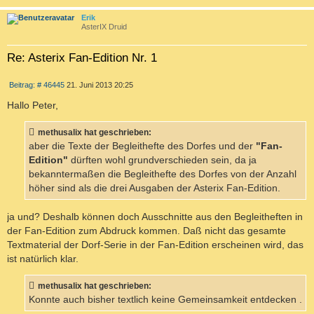
c
Erik
AsterIX Druid
Re: Asterix Fan-Edition Nr. 1
Z
B
Beitrag: # 46445
21. Juni 2013 20:25
I
e
T
i
Hallo Peter,
I
t
r
E
a
methusalix hat geschrieben:
R
g
aber die Texte der Begleithefte des Dorfes und der
"Fan-
E
Edition"
dürften wohl grundverschieden sein, da ja
N
bekanntermaßen die Begleithefte des Dorfes von der Anzahl
höher sind als die drei Ausgaben der Asterix Fan-Edition.
ja und? Deshalb können doch Ausschnitte aus den Begleitheften in
der Fan-Edition zum Abdruck kommen. Daß nicht das gesamte
Textmaterial der Dorf-Serie in der Fan-Edition erscheinen wird, das
ist natürlich klar.
methusalix hat geschrieben:
Konnte auch bisher textlich keine Gemeinsamkeit entdecken .