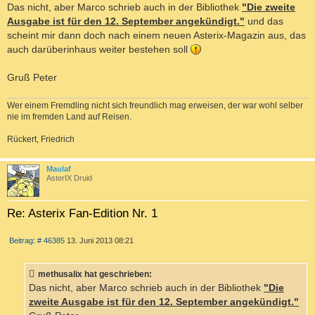
Das nicht, aber Marco schrieb auch in der Bibliothek
"Die zweite
Ausgabe ist für den 12. September angekündigt."
und das
scheint mir dann doch nach einem neuen Asterix-Magazin aus, das
auch darüberinhaus weiter bestehen soll
Gruß Peter
Wer einem Fremdling nicht sich freundlich mag erweisen, der war wohl selber
nie im fremden Land auf Reisen.
Rückert, Friedrich
c
Maulaf
AsterIX Druid
Re: Asterix Fan-Edition Nr. 1
Z
B
Beitrag: # 46385
13. Juni 2013 08:21
I
e
T
i
I
t
methusalix hat geschrieben:
r
E
a
Das nicht, aber Marco schrieb auch in der Bibliothek
"Die
R
g
zweite Ausgabe ist für den 12. September angekündigt."
E