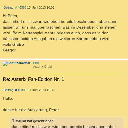
Z
B
Beitrag: # 46388
13. Juni 2013 10:08
I
e
T
i
Hi Peter,
I
t
das irritiert mich zwar, wie oben bereits beschrieben, aber dann
r
E
a
lassen wir uns mal überraschen, was im Dezember drin stehen
R
g
wird. Beim Kartenspiel steht übrigens auch, dass es in den
E
nächsten beiden Ausgaben die weiteren Karten geben wird,
N
viele Grüße
Gregor
c
Erik
AsterIX Druid
Re: Asterix Fan-Edition Nr. 1
Z
B
Beitrag: # 46389
13. Juni 2013 11:36
I
e
T
i
Hallo,
I
t
r
E
a
danke für die Aufklärung, Peter.
R
g
E
Maulaf hat geschrieben:
N
das irritiert mich zwar, wie oben bereits beschrieben, aber