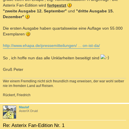
r
E
a
Asterix Fan-Edition wird
fortgestzt
R
g
"zweite Ausgabe 12. September"
und
"dritte Ausgabe 15.
E
Dezember"
N
Die ersten Ausgabe haben quartalsweise eine Auflage von 55.000
Exemplaren
http://www.ehapa.de/pressemitteilungen/ ... on-ist-da/
So , ich hoffe nun das alle Unklarheiten beseitigt sind
Gruß Peter
Wer einem Fremdling nicht sich freundlich mag erweisen, der war wohl selber
nie im fremden Land auf Reisen.
Rückert, Friedrich
c
Maulaf
AsterIX Druid
Re: Asterix Fan-Edition Nr. 1