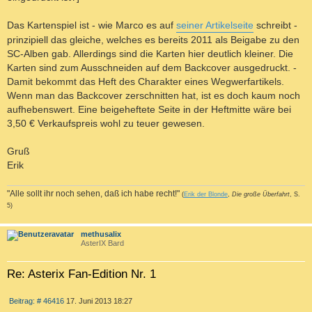
Das Kartenspiel ist - wie Marco es auf
seiner Artikelseite
schreibt -
prinzipiell das gleiche, welches es bereits 2011 als Beigabe zu den
SC-Alben gab. Allerdings sind die Karten hier deutlich kleiner. Die
Karten sind zum Ausschneiden auf dem Backcover ausgedruckt. -
Damit bekommt das Heft des Charakter eines Wegwerfartikels.
Wenn man das Backcover zerschnitten hat, ist es doch kaum noch
aufhebenswert. Eine beigeheftete Seite in der Heftmitte wäre bei
3,50 € Verkaufspreis wohl zu teuer gewesen.
Gruß
Erik
"Alle sollt ihr noch sehen, daß ich habe recht!"
(
Erik der Blonde
,
Die große Überfahrt
, S.
5)
c
methusalix
AsterIX Bard
Re: Asterix Fan-Edition Nr. 1
Z
B
Beitrag: # 46416
17. Juni 2013 18:27
I
e