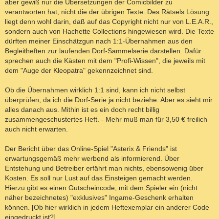
aber gewiß nur die Übersetzungen der Comicbilder zu
verantworten hat, nicht die der übrigen Texte. Des Rätsels Lösung
liegt denn wohl darin, daß auf das Copyright nicht nur von L.E.A.R.,
sondern auch von Hachette Collections hingewiesen wird. Die Texte
dürften meiner Einschätzgun nach 1:1-Übernahmen aus den
Begleitheften zur laufenden Dorf-Sammelserie darstellen. Dafür
sprechen auch die Kästen mit dem "Profi-Wissen", die jeweils mit
dem "Auge der Kleopatra" gekennzeichnet sind.
Ob die Übernahmen wirklich 1:1 sind, kann ich nicht selbst
überprüfen, da ich die Dorf-Serie ja nicht beziehe. Aber es sieht mir
alles danach aus. Mithin ist es ein doch recht billig
zusammengeschustertes Heft. - Mehr muß man für 3,50 € freilich
auch nicht erwarten.
Der Bericht über das Online-Spiel "Asterix & Friends" ist
erwartungsgemäß mehr werbend als informierend. Über
Entstehung und Betreiber erfährt man nichts, ebensowenig über
Kosten. Es soll nur Lust auf das Einsteigen gemacht werden.
Hierzu gibt es einen Gutscheincode, mit dem Spieler ein (nicht
näher bezeichnetes) "exklusives" Ingame-Geschenk erhalten
können. [Ob hier wirklich in jedem Heftexemplar ein anderer Code
eingedruckt ist?]