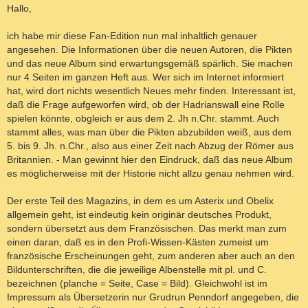
T
i
Hallo,
I
t
r
E
a
ich habe mir diese Fan-Edition nun mal inhaltlich genauer
R
g
angesehen. Die Informationen über die neuen Autoren, die Pikten
E
und das neue Album sind erwartungsgemäß spärlich. Sie machen
N
nur 4 Seiten im ganzen Heft aus. Wer sich im Internet informiert
hat, wird dort nichts wesentlich Neues mehr finden. Interessant ist,
daß die Frage aufgeworfen wird, ob der Hadrianswall eine Rolle
spielen könnte, obgleich er aus dem 2. Jh n.Chr. stammt. Auch
stammt alles, was man über die Pikten abzubilden weiß, aus dem
5. bis 9. Jh. n.Chr., also aus einer Zeit nach Abzug der Römer aus
Britannien. - Man gewinnt hier den Eindruck, daß das neue Album
es möglicherweise mit der Historie nicht allzu genau nehmen wird.
Der erste Teil des Magazins, in dem es um Asterix und Obelix
allgemein geht, ist eindeutig kein originär deutsches Produkt,
sondern übersetzt aus dem Französischen. Das merkt man zum
einen daran, daß es in den Profi-Wissen-Kästen zumeist um
französische Erscheinungen geht, zum anderen aber auch an den
Bildunterschriften, die die jeweilige Albenstelle mit pl. und C.
bezeichnen (planche = Seite, Case = Bild). Gleichwohl ist im
Impressum als Übersetzerin nur Grudrun Penndorf angegeben, die