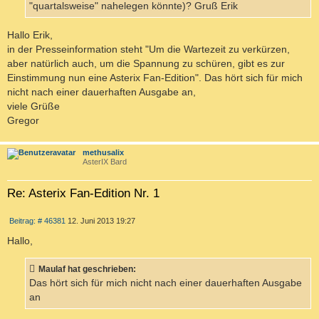
"quartalsweise" nahelegen könnte)? Gruß Erik
Hallo Erik,
in der Presseinformation steht "Um die Wartezeit zu verkürzen,
aber natürlich auch, um die Spannung zu schüren, gibt es zur
Einstimmung nun eine Asterix Fan-Edition". Das hört sich für mich
nicht nach einer dauerhaften Ausgabe an,
viele Grüße
Gregor
c
methusalix
AsterIX Bard
Re: Asterix Fan-Edition Nr. 1
Z
B
Beitrag: # 46381
12. Juni 2013 19:27
I
e
T
i
Hallo,
I
t
r
E
a
Maulaf hat geschrieben:
R
g
Das hört sich für mich nicht nach einer dauerhaften Ausgabe
E
an
N