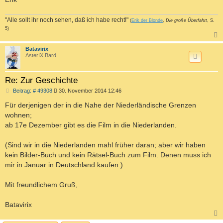
"Alle sollt ihr noch sehen, daß ich habe recht!"
(
Erik der Blonde
,
Die große Überfahrt
, S.
5)
c
Batavirix
AsterIX Bard
Re: Zur Geschichte
B
Beitrag: # 49308
30. November 2014 12:46
e
i
Für derjenigen der in die Nahe der Niederländische Grenzen
t
wohnen;
r
a
ab 17e Dezember gibt es die Film in die Niederlanden.
g
(Sind wir in die Niederlanden mahl früher daran; aber wir haben
kein Bilder-Buch und kein Rätsel-Buch zum Film. Denen muss ich
mir in Januar in Deutschland kaufen.)
Mit freundlichem Gruß,
Batavirix