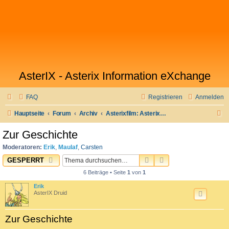
AsterIX - Asterix Information eXchange
FAQ
Registrieren
Anmelden
S
Hauptseite
Forum
Archiv
Asterixfilm: Asterix im Land der Götter
u
Zur Geschichte
c
Moderatoren:
Erik
,
Maulaf
,
Carsten
h
SUCHE
ERWEITERTE SUC
GESPERRT
e
6 Beiträge • Seite
1
von
1
Erik
AsterIX Druid
Zur Geschichte