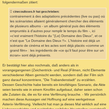
folgendermaßen zitiert:
cinecoulisses.fr hat geschrieben:
contrairement à des adaptations précédentes (live ou pas) où
les scénaristes allaient généralement chercher des éléments
de plusieurs albums - un album général puis des éléments
empruntés à d'autres pour remplir le temps du film -, ici
«c'est vraiment l'histoire du "(Le) Domaine des Dieux", et ce
n'est que "Le Domaine des Dieux !!». L'histoire est déjà un
scénario de cinéma et les actes sont déjà placés «comme un
grand film» : les ingrédients de «ce qu'il faut pour être sur un
écran» sont déjà présents.
Er bestätigt hier also nochmals, daß anders als in
vorangegangenen (Zeichentrick- und Real-)Filmen, nicht Elemente
verschiedener Alben gemischt werden, sondern daß der Film sich
ganz darauf konzentriere, "Die Trabandenstadt" zu erzählen.
Dessen Geschichte habe bereits ein kinofähiges Szenario, die Akte
seien bereits wie in einem Kinofilm aufgebaut, daher seien schon
alle Zutaten da, die es für eine Verfilmung brauche. - Mir persönlich
machen diese Aussagen viel Hoffnung auf eine werkgetreue
Asterix-Verfilmung. Vielleicht hat man ja dieses Mal wirklich auf eine