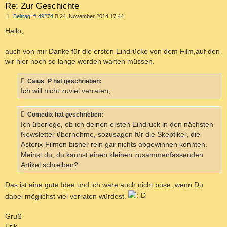
Re: Zur Geschichte
B
Beitrag: # 49274
24. November 2014 17:44
e
i
Hallo,
t
r
a
auch von mir Danke für die ersten Eindrücke von dem Film,auf den
g
wir hier noch so lange werden warten müssen.
Caius_P hat geschrieben:
Ich will nicht zuviel verraten,
Comedix hat geschrieben:
Ich überlege, ob ich deinen ersten Eindruck in den nächsten
Newsletter übernehme, sozusagen für die Skeptiker, die
Asterix-Filmen bisher rein gar nichts abgewinnen konnten.
Meinst du, du kannst einen kleinen zusammenfassenden
Artikel schreiben?
Das ist eine gute Idee und ich wäre auch nicht böse, wenn Du
dabei möglichst viel verraten würdest.
Gruß
Erik