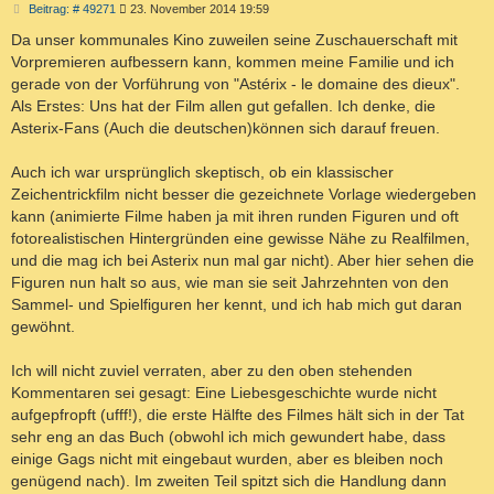
B
Beitrag: # 49271
23. November 2014 19:59
e
i
Da unser kommunales Kino zuweilen seine Zuschauerschaft mit
t
Vorpremieren aufbessern kann, kommen meine Familie und ich
r
a
gerade von der Vorführung von "Astérix - le domaine des dieux".
g
Als Erstes: Uns hat der Film allen gut gefallen. Ich denke, die
Asterix-Fans (Auch die deutschen)können sich darauf freuen.
Auch ich war ursprünglich skeptisch, ob ein klassischer
Zeichentrickfilm nicht besser die gezeichnete Vorlage wiedergeben
kann (animierte Filme haben ja mit ihren runden Figuren und oft
fotorealistischen Hintergründen eine gewisse Nähe zu Realfilmen,
und die mag ich bei Asterix nun mal gar nicht). Aber hier sehen die
Figuren nun halt so aus, wie man sie seit Jahrzehnten von den
Sammel- und Spielfiguren her kennt, und ich hab mich gut daran
gewöhnt.
Ich will nicht zuviel verraten, aber zu den oben stehenden
Kommentaren sei gesagt: Eine Liebesgeschichte wurde nicht
aufgepfropft (ufff!), die erste Hälfte des Filmes hält sich in der Tat
sehr eng an das Buch (obwohl ich mich gewundert habe, dass
einige Gags nicht mit eingebaut wurden, aber es bleiben noch
genügend nach). Im zweiten Teil spitzt sich die Handlung dann