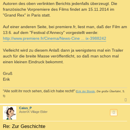
Autoren des oben verlinkten Berichts jedenfalls überzeugt. Die
französische Vorpremiere des Films findet am 15.11.2014 im
"Grand Rex" in Paris statt.
Auf einer anderen Seite, bei premiere.fr, liest man, daß der Film am
13.6. auf dem "Festival d'Annecy" vorgestellt werde:
http://www.premiere.fr/Cinema/News-Cine ... ix-3988242
Vielleicht wird zu diesem Anlaß dann ja wenigstens mal ein Trailer
auch für die breite Masse veröffentlicht, so daß man schon mal
einen kleinen Eindruck bekommt.
Gruß
Erik
"Alle sollt ihr noch sehen, daß ich habe recht!"
(
Erik der Blonde
,
Die große Überfahrt
, S.
5)
c
Caius_P
AsterIX Village Elder
Re: Zur Geschichte