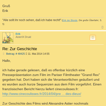
Gruß
Erik
"Alle sollt ihr noch sehen, daß ich habe recht!"
(
Erik der Blonde
,
Die große Überfahrt
, S.
5)
c
Erik
AsterIX Druid
Re: Zur Geschichte
B
Beitrag: # 48425
11. Mai 2014 14:55
e
i
Hallo,
t
r
a
ich habe gerade gelesen, daß es offenbar kürzlich eine
g
Pressepräsentation zum Film im Pariser Filmtheater "Grand Rex"
gegeben hat. Dort haben sich die Verantwortlichen geäußert und
es wurden auch kurze Sequenzen aus dem Film vorgeführt. Einen
französischen Bericht hierzu liefert cinecoulisses.fr:
http://www.cinecoulisses.fr/2014/04/pre ... des-dieux/
Zur Geschichte des Films wird Alexandre Astier nochmals