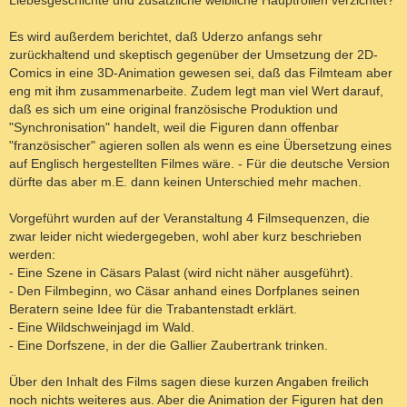
Liebesgeschichte und zusätzliche weibliche Hauptrollen verzichtet?
Es wird außerdem berichtet, daß Uderzo anfangs sehr
zurückhaltend und skeptisch gegenüber der Umsetzung der 2D-
Comics in eine 3D-Animation gewesen sei, daß das Filmteam aber
eng mit ihm zusammenarbeite. Zudem legt man viel Wert darauf,
daß es sich um eine original französische Produktion und
"Synchronisation" handelt, weil die Figuren dann offenbar
"französischer" agieren sollen als wenn es eine Übersetzung eines
auf Englisch hergestellten Filmes wäre. - Für die deutsche Version
dürfte das aber m.E. dann keinen Unterschied mehr machen.
Vorgeführt wurden auf der Veranstaltung 4 Filmsequenzen, die
zwar leider nicht wiedergegeben, wohl aber kurz beschrieben
werden:
- Eine Szene in Cäsars Palast (wird nicht näher ausgeführt).
- Den Filmbeginn, wo Cäsar anhand eines Dorfplanes seinen
Beratern seine Idee für die Trabantenstadt erklärt.
- Eine Wildschweinjagd im Wald.
- Eine Dorfszene, in der die Gallier Zaubertrank trinken.
Über den Inhalt des Films sagen diese kurzen Angaben freilich
noch nichts weiteres aus. Aber die Animation der Figuren hat den