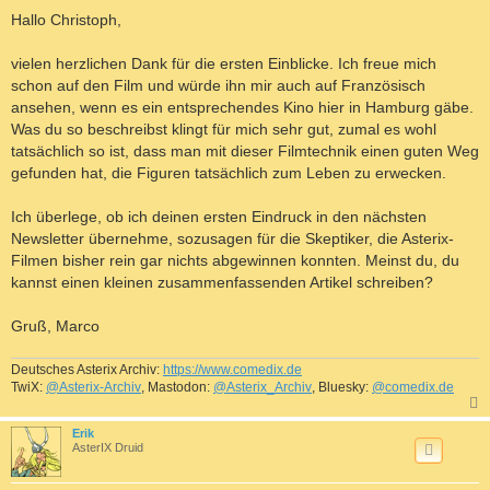
e
i
Hallo Christoph,
t
r
a
vielen herzlichen Dank für die ersten Einblicke. Ich freue mich
g
schon auf den Film und würde ihn mir auch auf Französisch
ansehen, wenn es ein entsprechendes Kino hier in Hamburg gäbe.
Was du so beschreibst klingt für mich sehr gut, zumal es wohl
tatsächlich so ist, dass man mit dieser Filmtechnik einen guten Weg
gefunden hat, die Figuren tatsächlich zum Leben zu erwecken.
Ich überlege, ob ich deinen ersten Eindruck in den nächsten
Newsletter übernehme, sozusagen für die Skeptiker, die Asterix-
Filmen bisher rein gar nichts abgewinnen konnten. Meinst du, du
kannst einen kleinen zusammenfassenden Artikel schreiben?
Gruß, Marco
Deutsches Asterix Archiv:
https://www.comedix.de
TwiX:
@Asterix-Archiv
, Mastodon:
@Asterix_Archiv
, Bluesky:
@comedix.de
c
Erik
AsterIX Druid