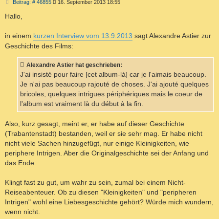
B
Beitrag: # 46855
16. September 2013 18:55
e
i
Hallo,
t
r
a
in einem
kurzen Interview vom 13.9.2013
sagt Alexandre Astier zur
g
Geschichte des Films:
Alexandre Astier hat geschrieben:
J'ai insisté pour faire [cet album-là] car je l'aimais beaucoup.
Je n'ai pas beaucoup rajouté de choses. J'ai ajouté quelques
bricoles, quelques intrigues périphériques mais le coeur de
l'album est vraiment là du début à la fin.
Also, kurz gesagt, meint er, er habe auf dieser Geschichte
(Trabantenstadt) bestanden, weil er sie sehr mag. Er habe nicht
nicht viele Sachen hinzugefügt, nur einige Kleinigkeiten, wie
periphere Intrigen. Aber die Originalgeschichte sei der Anfang und
das Ende.
Klingt fast zu gut, um wahr zu sein, zumal bei einem Nicht-
Reiseabenteuer. Ob zu diesen "Kleinigkeiten" und "peripheren
Intrigen" wohl eine Liebesgeschichte gehört? Würde mich wundern,
wenn nicht.