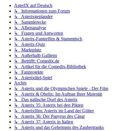
AsterIX auf Deutsch
↳ Informationen zum Forum
↳ Asterixgeplauder
↳ Sammlerecke
↳ Albenanalyse
↳ Fragen und Antworten
↳ Asterix-Fantreffen & Stammtisch
↳ Asterix-Quiz
↳ Marktplatz
↳ Außerhalb Galliens
↳ Betrifft: Comedix.de
↳ Artikel für die Comedix-Bibliothek
↳ Fanprojekte
↳ Asterixtitel-Spiel
Archiv
↳ Asterix und die Olympischen Spiele - Der Film
↳ Asterix & Obelix: Im Auftrag Ihrer Majestät
↳ Das gallische Dorf des Asterix
↳ Asterix 35: Asterix bei den Pikten
↳ Asterixfilm: Asterix im Land der Götter
↳ Asterix 36: Der Papyrus des Cäsar
↳ Asterix 37: Asterix in Italien
↳ Asterix und das Geheimnis des Zaubertranks