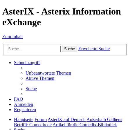
AsterIX - Asterix Information
eXchange
Zum Inhalt
Erweiterte Suche
Suche
Schnellzugriff
Unbeantwortete Themen
Aktive Themen
Suche
FAQ
Anmelden
Registrieren
Hauptseite
Forum
AsterIX auf Deutsch
Außerhalb Galliens
Betrifft: Comedix.de
Artikel für die Comedix-Bibliothek
Suche