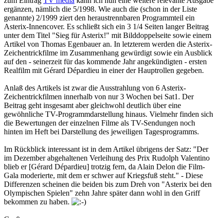
zum Eintrag
TV media
kann ich nun eine weitere relevante Ausgabe
ergänzen, nämlich die 5/1998. Wie auch die (schon in der Liste
genannte) 2/1999 ziert den heraustrennbaren Programmteil ein
Asterix-Innencover. Es schließt sich ein 3 1/4 Seiten langer Beitrag
unter dem Titel "Sieg für Asterix!" mit Bilddoppelseite sowie einem
Artikel von Thomas Egenbauer an. In letzterem werden die Asterix-
Zeichentrickfilme im Zusammenhang gewürdigt sowie ein Ausblick
auf den - seinerzeit für das kommende Jahr angekündigten - ersten
Realfilm mit Gérard Dépardieu in einer der Hauptrollen gegeben.
Anlaß des Artikels ist zwar die Ausstrahlung von 6 Asterix-
Zeichentrickfilmen innerhalb von nur 3 Wochen bei Sat1. Der
Beitrag geht insgesamt aber gleichwohl deutlich über eine
gewöhnliche TV-Programmdarstellung hinaus. Vielmehr finden sich
die Bewertungen der einzelnen Filme als TV-Sendungen noch
hinten im Heft bei Darstellung des jeweiligen Tagesprogramms.
Im Rückblick interessant ist in dem Artikel übrigens der Satz: "Der
im Dezember abgehaltenen Verleihung des Prix Rudolph Valentino
blieb er [Gérard Dépardieu] trotzig fern, da Alain Delon die Film-
Gala moderierte, mit dem er schwer auf Kriegsfuß steht." - Diese
Differenzen scheinen die beiden bis zum Dreh von "Asterix bei den
Olympischen Spielen" zehn Jahre später dann wohl in den Griff
bekommen zu haben.