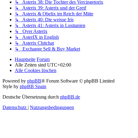
↳ Asterix 38: Die Tochter des Vercingetorix
↳ Asterix 39: Asterix und der Greif
↳ Asterix & Obelix im Reich der Mitte
↳ Asterix 40: Die weisse Iris
↳ Asterix 41: Asterix in Lusitanien
↳ Over Asterix
↳ AsterIX in English
↳ Asterix Chitchat
↳ Exchange Sell & Buy Market
Hauptseite
Forum
Alle Zeiten sind
UTC+02:00
Alle Cookies löschen
Powered by
phpBB
® Forum Software © phpBB Limited
Style by
phpBB Spain
Deutsche Übersetzung durch
phpBB.de
Datenschutz
|
Nutzungsbedingungen