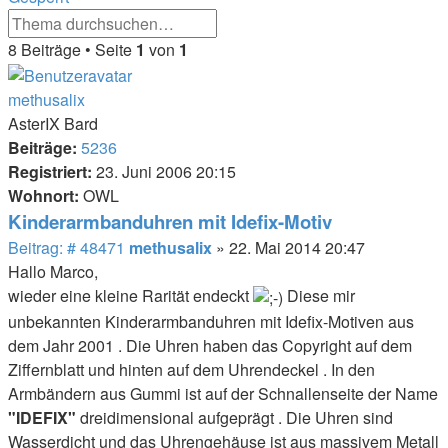
Erweiterte
Suche
Suche
8 Beiträge • Seite
1
von
1
methusalix
AsterIX Bard
Beiträge:
5236
Registriert:
23. Juni 2006 20:15
Wohnort:
OWL
Kinderarmbanduhren mit Idefix-Motiv
Beitrag
Beitrag: # 48471
methusalix
»
22. Mai 2014 20:47
Hallo Marco,
wieder eine kleine Rarität endeckt
Diese mir
unbekannten Kinderarmbanduhren mit Idefix-Motiven aus
dem Jahr 2001 . Die Uhren haben das Copyright auf dem
Ziffernblatt und hinten auf dem Uhrendeckel . In den
Armbändern aus Gummi ist auf der Schnallenseite der Name
"IDEFIX"
dreidimensional aufgeprägt . Die Uhren sind
Wasserdicht und das Uhrengehäuse ist aus massivem Metall