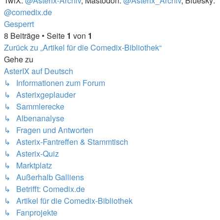
TwiX:
@Asterix-Archiv
, Mastodon:
@Asterix_Archiv
, Bluesky:
@comedix.de
Nach
Gesperrt
oben
8 Beiträge • Seite
1
von
1
Zurück zu „Artikel für die Comedix-Bibliothek“
Gehe zu
AsterIX auf Deutsch
↳ Informationen zum Forum
↳ Asterixgeplauder
↳ Sammlerecke
↳ Albenanalyse
↳ Fragen und Antworten
↳ Asterix-Fantreffen & Stammtisch
↳ Asterix-Quiz
↳ Marktplatz
↳ Außerhalb Galliens
↳ Betrifft: Comedix.de
↳ Artikel für die Comedix-Bibliothek
↳ Fanprojekte