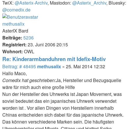
TwiX:
@Asterix-Archiv
, Mastodon:
@Asterix_Archiv
, Bluesky:
@comedix.de
Nach
oben
methusalix
AsterIX Bard
Beiträge:
5236
Registriert:
23. Juni 2006 20:15
Wohnort:
OWL
Re: Kinderarmbanduhren mit Idefix-Motiv
Beitrag
Beitrag: # 48495
methusalix
»
25. Mai 2014 12:32
Hallo Maco,
Comedix hat geschrieben:
Ja, Hersteller und Bezugsquelle
wäre für mich auch eine große Hilfe
Nun der Hersteller des Uhrwerks ist Japan Movement, was
soviel bedeutet das ein japanisches Uhrwerk verwendet
worden ist . Vor allen Dingen von Herstellern innerhalb
Chinas entscheiden sich dabei für das japanische Uhrwerk.
Das können verschiedene Marken sein. Die häufigsten
Uhrenhersteller sind Miyota, Citizen und Hattori Seiko,