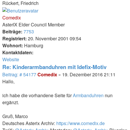
Rückert, Friedrich
Nach
oben
Comedix
AsterIX Elder Council Member
Beiträge:
7753
Registriert:
20. November 2001 09:54
Wohnort:
Hamburg
Kontaktdaten:
Kontaktdaten
Website
von
Re: Kinderarmbanduhren mit Idefix-Motiv
Comedix
Beitrag
Beitrag: # 54177
Comedix
»
19. Dezember 2016 21:11
Hallo,
ich habe die vorhandene Seite für
Armbanduhren
nun
ergänzt.
Gruß, Marco
Deutsches Asterix Archiv:
https://www.comedix.de