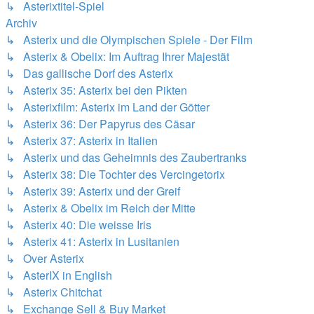
↳ Asterixtitel-Spiel
Archiv
↳ Asterix und die Olympischen Spiele - Der Film
↳ Asterix & Obelix: Im Auftrag Ihrer Majestät
↳ Das gallische Dorf des Asterix
↳ Asterix 35: Asterix bei den Pikten
↳ Asterixfilm: Asterix im Land der Götter
↳ Asterix 36: Der Papyrus des Cäsar
↳ Asterix 37: Asterix in Italien
↳ Asterix und das Geheimnis des Zaubertranks
↳ Asterix 38: Die Tochter des Vercingetorix
↳ Asterix 39: Asterix und der Greif
↳ Asterix & Obelix im Reich der Mitte
↳ Asterix 40: Die weisse Iris
↳ Asterix 41: Asterix in Lusitanien
↳ Over Asterix
↳ AsterIX in English
↳ Asterix Chitchat
↳ Exchange Sell & Buy Market