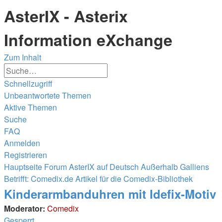
AsterIX - Asterix
Information eXchange
Zum Inhalt
Erweiterte
Suche
Suche
Schnellzugriff
Unbeantwortete Themen
Aktive Themen
Suche
FAQ
Anmelden
Registrieren
Hauptseite
Forum
AsterIX auf Deutsch
Außerhalb Galliens
Betrifft: Comedix.de
Artikel für die Comedix-Bibliothek
Suche
Kinderarmbanduhren mit Idefix-Motiv
Moderator:
Comedix
Gesperrt