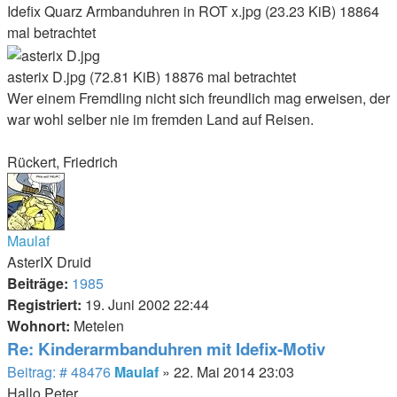
Idefix Quarz Armbanduhren in ROT x.jpg (23.23 KiB) 18864
mal betrachtet
asterix D.jpg (72.81 KiB) 18876 mal betrachtet
Wer einem Fremdling nicht sich freundlich mag erweisen, der
war wohl selber nie im fremden Land auf Reisen.
Rückert, Friedrich
Nach
oben
Maulaf
AsterIX Druid
Beiträge:
1985
Registriert:
19. Juni 2002 22:44
Wohnort:
Metelen
Re: Kinderarmbanduhren mit Idefix-Motiv
Beitrag
Beitrag: # 48476
Maulaf
»
22. Mai 2014 23:03
Hallo Peter,