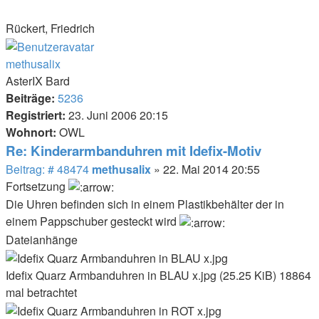
Rückert, Friedrich
Nach
oben
methusalix
AsterIX Bard
Beiträge:
5236
Registriert:
23. Juni 2006 20:15
Wohnort:
OWL
Re: Kinderarmbanduhren mit Idefix-Motiv
Beitrag
Beitrag: # 48474
methusalix
»
22. Mai 2014 20:55
Fortsetzung
Die Uhren befinden sich in einem Plastikbehälter der in
einem Pappschuber gesteckt wird
Dateianhänge
Idefix Quarz Armbanduhren in BLAU x.jpg (25.25 KiB) 18864
mal betrachtet