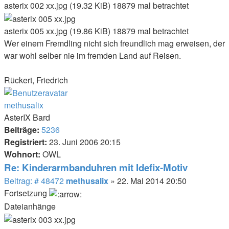
asterix 002 xx.jpg (19.32 KiB) 18879 mal betrachtet
asterix 005 xx.jpg (19.86 KiB) 18879 mal betrachtet
Wer einem Fremdling nicht sich freundlich mag erweisen, der
war wohl selber nie im fremden Land auf Reisen.
Rückert, Friedrich
Nach
oben
methusalix
AsterIX Bard
Beiträge:
5236
Registriert:
23. Juni 2006 20:15
Wohnort:
OWL
Re: Kinderarmbanduhren mit Idefix-Motiv
Beitrag
Beitrag: # 48472
methusalix
»
22. Mai 2014 20:50
Fortsetzung
Dateianhänge