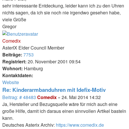
sehr interessante Entdeckung, leider kann ich zu den Uhren
nichts sagen, da ich sie noch nie irgendwo gesehen habe,
viele Grüße
Gregor
Nach
oben
Comedix
AsterIX Elder Council Member
Beiträge:
7753
Registriert:
20. November 2001 09:54
Wohnort:
Hamburg
Kontaktdaten:
Kontaktdaten
Website
von
Re: Kinderarmbanduhren mit Idefix-Motiv
Comedix
Beitrag
Beitrag: # 48483
Comedix
»
24. Mai 2014 14:32
Ja, Hersteller und Bezugsquelle wäre für mich auch eine
große Hilfe, damit ich daraus einen sinnvollen Artikel basteln
kann.
Deutsches Asterix Archiv:
https://www.comedix.de