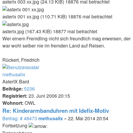
asterix 003 xx.jpg (24.13 KiB) 18876 mal betrachtet
asterix 001 xx.jpg (110.71 KiB) 18876 mal betrachtet
asterix.jpg (167.43 KiB) 18877 mal betrachtet
Wer einem Fremdling nicht sich freundlich mag erweisen, der
war wohl selber nie im fremden Land auf Reisen.
Rückert, Friedrich
Nach
oben
methusalix
AsterIX Bard
Beiträge:
5236
Registriert:
23. Juni 2006 20:15
Wohnort:
OWL
Re: Kinderarmbanduhren mit Idefix-Motiv
Beitrag
Beitrag: # 48473
methusalix
»
22. Mai 2014 20:54
Fortsetzung