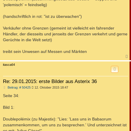
g
'polemisch' = feindselig)
(handschriftlich in rot: "ist zu überwachen")
Verkäufer ohne Grenzen (gemeint ist vielleicht ein fahrender
Händler, der diesseits und jenseits der Grenzen verkehrt und gerne
Gerüchte in die Welt setzt)
treibt sein Unwesen auf Messen und Märkten
c
itasca64
Re: 29.01.2015: erste Bilder aus Asterix 36
B
Beitrag: # 50425
12. Oktober 2015 18:47
e
i
Seite 34:
t
r
a
Bild 1:
g
Doublepolémix (zu Majestix): "Lies: 'Lass uns in Babaorum
zusammenkommen, um uns zu besprechen.' Und unterzeichnet ist
es mit: Julius Cäsar!"