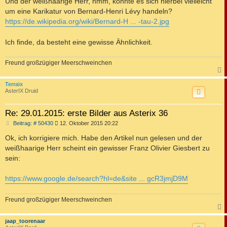
Und der weißhaarige Herr, hmm, könnte es sich hierbei vielleicht
um eine Karikatur von Bernard-Henri Lévy handeln?
https://de.wikipedia.org/wiki/Bernard-H ... -tau-2.jpg
Ich finde, da besteht eine gewisse Ähnlichkeit.
Freund großzügiger Meerschweinchen
c
Terraix
AsterIX Druid
Re: 29.01.2015: erste Bilder aus Asterix 36
B
Beitrag: # 50430
12. Oktober 2015 20:22
e
i
Ok, ich korrigiere mich. Habe den Artikel nun gelesen und der
t
weißhaarige Herr scheint ein gewisser Franz Olivier Giesbert zu
r
a
sein:
g
https://www.google.de/search?hl=de&site ... gcR3jmjD9M
Freund großzügiger Meerschweinchen
c
jaap_toorenaar