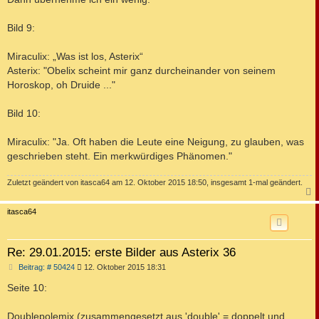
t
r
a
Bild 9:
g
Miraculix: „Was ist los, Asterix“
Asterix: "Obelix scheint mir ganz durcheinander von seinem
Horoskop, oh Druide ..."
Bild 10:
Miraculix: "Ja. Oft haben die Leute eine Neigung, zu glauben, was
geschrieben steht. Ein merkwürdiges Phänomen."
Zuletzt geändert von
itasca64
am 12. Oktober 2015 18:50, insgesamt 1-mal geändert.
c
itasca64
Re: 29.01.2015: erste Bilder aus Asterix 36
B
Beitrag: # 50424
12. Oktober 2015 18:31
e
i
Seite 10:
t
r
a
Doublepolemix (zusammengesetzt aus 'double' = doppelt und