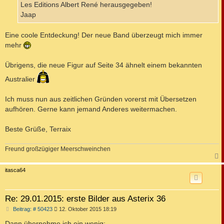
Les Editions Albert René herausgegeben!
Jaap
Eine coole Entdeckung! Der neue Band überzeugt mich immer
mehr
Übrigens, die neue Figur auf Seite 34 ähnelt einem bekannten
Australier
Ich muss nun aus zeitlichen Gründen vorerst mit Übersetzen
aufhören. Gerne kann jemand Anderes weitermachen.
Beste Grüße, Terraix
Freund großzügiger Meerschweinchen
c
itasca64
Re: 29.01.2015: erste Bilder aus Asterix 36
B
Beitrag: # 50423
12. Oktober 2015 18:19
e
i
Dann übernehme ich ein wenig: