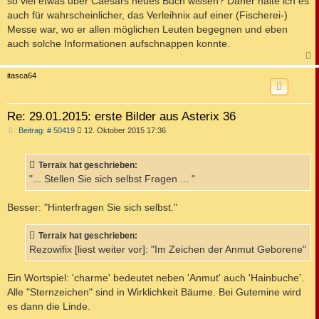
so viel etwas über Caesars neues Buch wissen? Daher halte ich es
auch für wahrscheinlicher, das Verleihnix auf einer (Fischerei-)
Messe war, wo er allen möglichen Leuten begegnen und eben
auch solche Informationen aufschnappen konnte.
c
itasca64
Re: 29.01.2015: erste Bilder aus Asterix 36
B
Beitrag: # 50419
12. Oktober 2015 17:36
e
i
t
Terraix hat geschrieben:
r
a
"... Stellen Sie sich selbst Fragen ... "
g
Besser: "Hinterfragen Sie sich selbst."
Terraix hat geschrieben:
Rezowifix [liest weiter vor]: "Im Zeichen der Anmut Geborene"
Ein Wortspiel: 'charme' bedeutet neben 'Anmut' auch 'Hainbuche'.
Alle "Sternzeichen" sind in Wirklichkeit Bäume. Bei Gutemine wird
es dann die Linde.