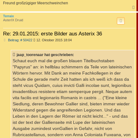
Freund großzügiger Meerschweinchen
c
Terraix
AsterIX Druid
Re: 29.01.2015: erste Bilder aus Asterix 36
B
Beitrag: # 50422
12. Oktober 2015 18:04
e
i
t
jaap_toorenaar hat geschrieben:
r
a
Schaut euch mal die großen blauen Titelbuchstaben
g
"Papyrus" an: in hellblau schimmern da Teile von lateinischen
Wörtern hervor. Mit Dank an meine Fachkollegen in der
Schule die gerade mehr Zeit hatten als ich weiß ich dass da
steht vicus Quidam, cuius invicti Galli incolae sunt, legionibus
invadentibus resistere etiam semperque pergit. Neque autem
vita facilis est legionariis Romanis in castris ... ("Eine kleine
Siedlung, deren Bewohner Gallier sind, bieten immer wieder
Widerstand gegen die angreifenden Legionen. Und das
Leben in den Lagern der Römer ist nicht leicht..." - und das
ist der text der Gallienseite mit Lupe der lateinischen
Ausgabe zumindest vonGallien in Gefahr, nicht von
Rubricastellanus, sondern von Anna Coloniata Fuxeana, von