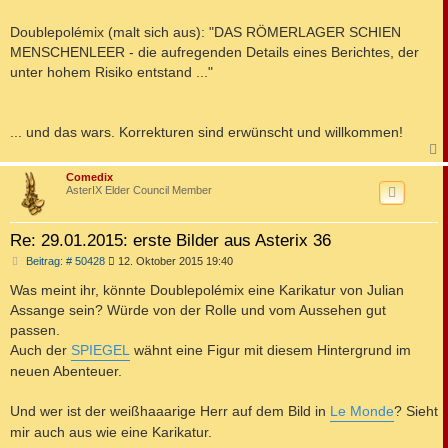
Doublepolémix (malt sich aus): "DAS RÖMERLAGER SCHIEN
MENSCHENLEER - die aufregenden Details eines Berichtes, der
unter hohem Risiko entstand ..."
... und das wars. Korrekturen sind erwünscht und willkommen!
c
Comedix
AsterIX Elder Council Member
Re: 29.01.2015: erste Bilder aus Asterix 36
B
Beitrag: # 50428
12. Oktober 2015 19:40
e
i
Was meint ihr, könnte Doublepolémix eine Karikatur von Julian
t
Assange sein? Würde von der Rolle und vom Aussehen gut
r
a
passen.
g
Auch der
SPIEGEL
wähnt eine Figur mit diesem Hintergrund im
neuen Abenteuer.
Und wer ist der weißhaaarige Herr auf dem Bild in
Le Monde
? Sieht
mir auch aus wie eine Karikatur.