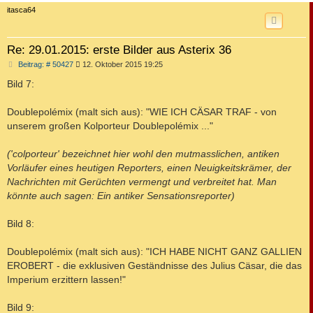
c
itasca64
Re: 29.01.2015: erste Bilder aus Asterix 36
B
Beitrag: # 50427
12. Oktober 2015 19:25
e
i
Bild 7:
t
r
a
Doublepolémix (malt sich aus): "WIE ICH CÄSAR TRAF - von
g
unserem großen Kolporteur Doublepolémix ..."
('colporteur' bezeichnet hier wohl den mutmasslichen, antiken
Vorläufer eines heutigen Reporters, einen Neuigkeitskrämer, der
Nachrichten mit Gerüchten vermengt und verbreitet hat. Man
könnte auch sagen: Ein antiker Sensationsreporter)
Bild 8:
Doublepolémix (malt sich aus): "ICH HABE NICHT GANZ GALLIEN
EROBERT - die exklusiven Geständnisse des Julius Cäsar, die das
Imperium erzittern lassen!"
Bild 9: