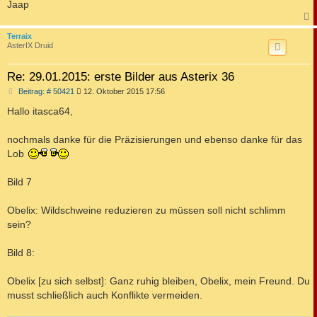
Jaap
c
Terraix
AsterIX Druid
Re: 29.01.2015: erste Bilder aus Asterix 36
B
Beitrag: # 50421
12. Oktober 2015 17:56
e
i
Hallo itasca64,
t
r
a
nochmals danke für die Präzisierungen und ebenso danke für das
g
Lob
Bild 7
Obelix: Wildschweine reduzieren zu müssen soll nicht schlimm
sein?
Bild 8:
Obelix [zu sich selbst]: Ganz ruhig bleiben, Obelix, mein Freund. Du
musst schließlich auch Konflikte vermeiden.