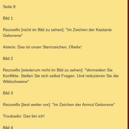
e
i
Seite 8
t
r
a
Bild 1
g
Rezowifix [nicht im Bild zu sehen]: "Im Zeichen der Kastanie
Geborene"
Asterix: Das ist unser Sternzeichen, Obelix!
Bild 2
Rezowifix [wiederum nicht im Bild zu sehen]: "Vermeiden Sie
Konflikte. Stellen Sie sich selbst Fragen. Und reduzieren Sie die
Wildschweine"
Bild 3
Rezowifix [liest weiter vor]: "Im Zeichen der Anmut Geborene"
Troubadix: Das bin ich!
Bild 4