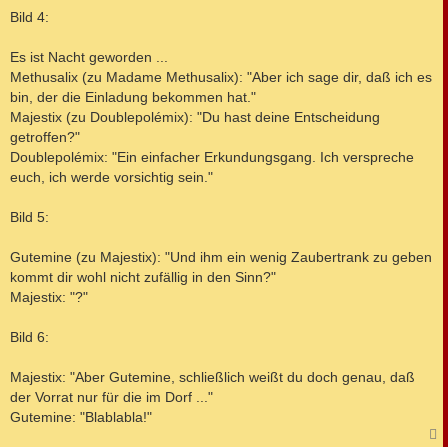
e
i
Bild 4:
t
r
a
Es ist Nacht geworden ...
g
Methusalix (zu Madame Methusalix): "Aber ich sage dir, daß ich es
bin, der die Einladung bekommen hat."
Majestix (zu Doublepolémix): "Du hast deine Entscheidung
getroffen?"
Doublepolémix: "Ein einfacher Erkundungsgang. Ich verspreche
euch, ich werde vorsichtig sein."
Bild 5:
Gutemine (zu Majestix): "Und ihm ein wenig Zaubertrank zu geben
kommt dir wohl nicht zufällig in den Sinn?"
Majestix: "?"
Bild 6:
Majestix: "Aber Gutemine, schließlich weißt du doch genau, daß
der Vorrat nur für die im Dorf ..."
Gutemine: "Blablabla!"