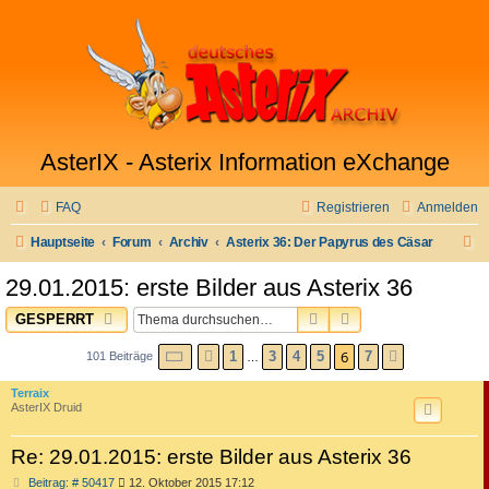
AsterIX - Asterix Information eXchange
FAQ
Registrieren
Anmelden
S
Hauptseite
Forum
Archiv
Asterix 36: Der Papyrus des Cäsar
u
29.01.2015: erste Bilder aus Asterix 36
c
SUCHE
ERWEITERTE SUC
GESPERRT
h
e
SEITE
6
VON
7
6
1
3
4
5
7
101 Beiträge
VORHERIGE
NÄCHSTE
…
Terraix
AsterIX Druid
Re: 29.01.2015: erste Bilder aus Asterix 36
B
Beitrag: # 50417
12. Oktober 2015 17:12