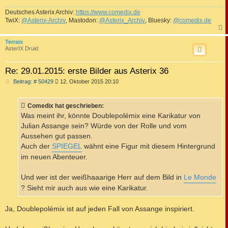
Deutsches Asterix Archiv:
https://www.comedix.de
TwiX:
@Asterix-Archiv
, Mastodon:
@Asterix_Archiv
, Bluesky:
@comedix.de
c
Terraix
AsterIX Druid
Re: 29.01.2015: erste Bilder aus Asterix 36
B
Beitrag: # 50429
12. Oktober 2015 20:10
e
i
t
Comedix hat geschrieben:
r
a
Was meint ihr, könnte Doublepolémix eine Karikatur von
g
Julian Assange sein? Würde von der Rolle und vom
Aussehen gut passen.
Auch der
SPIEGEL
wähnt eine Figur mit diesem Hintergrund
im neuen Abenteuer.
Und wer ist der weißhaaarige Herr auf dem Bild in
Le Monde
? Sieht mir auch aus wie eine Karikatur.
Ja, Doublepolémix ist auf jeden Fall von Assange inspiriert.