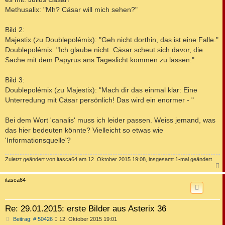
Methusalix: "Mh? Cäsar will mich sehen?"
Bild 2:
Majestix (zu Doublepolémix): "Geh nicht dorthin, das ist eine Falle."
Doublepolémix: "Ich glaube nicht. Cäsar scheut sich davor, die
Sache mit dem Papyrus ans Tageslicht kommen zu lassen."
Bild 3:
Doublepolémix (zu Majestix): "Mach dir das einmal klar: Eine
Unterredung mit Cäsar persönlich! Das wird ein enormer - "
Bei dem Wort 'canalis' muss ich leider passen. Weiss jemand, was
das hier bedeuten könnte? Vielleicht so etwas wie
'Informationsquelle'?
Zuletzt geändert von
itasca64
am 12. Oktober 2015 19:08, insgesamt 1-mal geändert.
c
itasca64
Re: 29.01.2015: erste Bilder aus Asterix 36
B
Beitrag: # 50426
12. Oktober 2015 19:01