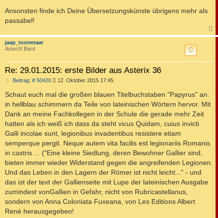
Ansonsten finde ich Deine Übersetzungskünste übrigens mehr als
passabel!
c
jaap_toorenaar
AsterIX Bard
Re: 29.01.2015: erste Bilder aus Asterix 36
B
Beitrag: # 50420
12. Oktober 2015 17:45
e
i
Schaut euch mal die großen blauen Titelbuchstaben "Papyrus" an:
t
in hellblau schimmern da Teile von lateinischen Wörtern hervor. Mit
r
a
Dank an meine Fachkollegen in der Schule die gerade mehr Zeit
g
hatten als ich weiß ich dass da steht vicus Quidam, cuius invicti
Galli incolae sunt, legionibus invadentibus resistere etiam
semperque pergit. Neque autem vita facilis est legionariis Romanis
in castris ... ("Eine kleine Siedlung, deren Bewohner Gallier sind,
bieten immer wieder Widerstand gegen die angreifenden Legionen.
Und das Leben in den Lagern der Römer ist nicht leicht..." - und
das ist der text der Gallienseite mit Lupe der lateinischen Ausgabe
zumindest vonGallien in Gefahr, nicht von Rubricastellanus,
sondern von Anna Coloniata Fuxeana, von Les Editions Albert
René herausgegeben!