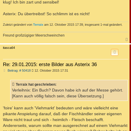
klug! Ich bin zart und sensibel!
Asterix: Du übertreibst! So schlimm ist es nicht!
Zuletzt geändert von
Terraix
am 12. Oktober 2015 17:39, insgesamt 1-mal geändert.
Freund großzügiger Meerschweinchen
c
itasca64
Re: 29.01.2015: erste Bilder aus Asterix 36
B
Beitrag: # 50418
12. Oktober 2015 17:31
e
i
t
Terraix hat geschrieben:
r
a
Verleihnix: Ein Buch? Davon habe ich auf der Messe gehört.
g
[Kann auch völlig falsch sein, diese Übersetzung.]
'foire' kann auch 'Viehmarkt' bedeuten und wäre vielleicht eine
pikante Anspielung darauf, daß der Fischhändler seiner eigenen
Ware nicht traut und sich - heimlich - Fleisch beschafft.
Andererseits, warum sollte man ausgerechnet auf einem Viehmarkt