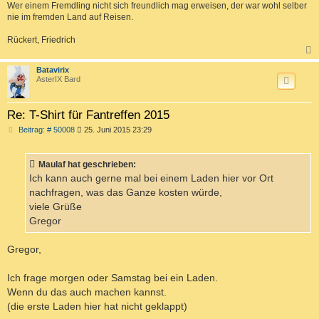
Wer einem Fremdling nicht sich freundlich mag erweisen, der war wohl selber
nie im fremden Land auf Reisen.
Rückert, Friedrich
c
Batavirix
AsterIX Bard
Re: T-Shirt für Fantreffen 2015
B
Beitrag: # 50008
25. Juni 2015 23:29
e
i
t
Maulaf hat geschrieben:
r
a
Ich kann auch gerne mal bei einem Laden hier vor Ort
g
nachfragen, was das Ganze kosten würde,
viele Grüße
Gregor
Gregor,
Ich frage morgen oder Samstag bei ein Laden.
Wenn du das auch machen kannst.
(die erste Laden hier hat nicht geklappt)