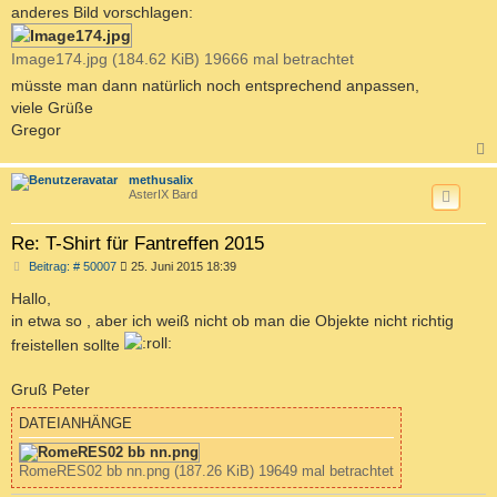
anderes Bild vorschlagen:
Image174.jpg (184.62 KiB) 19666 mal betrachtet
müsste man dann natürlich noch entsprechend anpassen,
viele Grüße
Gregor
c
methusalix
AsterIX Bard
Re: T-Shirt für Fantreffen 2015
B
Beitrag: # 50007
25. Juni 2015 18:39
e
i
Hallo,
t
in etwa so , aber ich weiß nicht ob man die Objekte nicht richtig
r
a
freistellen sollte
g
Gruß Peter
DATEIANHÄNGE
RomeRES02 bb nn.png (187.26 KiB) 19649 mal betrachtet