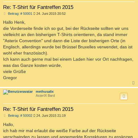
Re: T-Shirt für Fantreffen 2015
B
Beitrag: # 50001
24. Juni 2015 20:52
e
i
Hallo Henk,
t
die Vorderseite finde ich so gut, bei der Rückseite sollten wir uns
r
a
vielleicht an den bisherigen T-Shirts orientieren, da stand immer
g
"Asterix Convention" und dann die Liste der bisherigen Orte (in
Englisch, allerdings wurde bei Brüssel Bruxelles verwendet, das ist
wohl eher französisch).
Ich kann auch gerne mal bei einem Laden hier vor Ort nachfragen,
was das Ganze kosten würde,
viele Grüße
Gregor
c
methusalix
AsterIX Bard
Re: T-Shirt für Fantreffen 2015
B
Beitrag: # 50002
24. Juni 2015 21:19
e
i
Hallo,
t
ich hab mir mal erlaubt die weiße Farbe auf der Rückseite
r
a
verschwinden zu lassen und angemerkte Korrekturen zu ergänzen