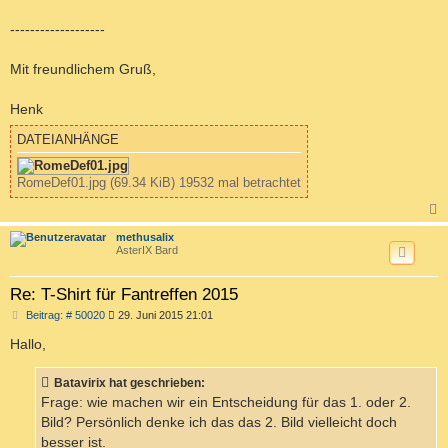
-------------------
Mit freundlichem Gruß,
Henk
DATEIANHÄNGE
RomeDef01.jpg (69.34 KiB) 19532 mal betrachtet
c
methusalix
AsterIX Bard
Re: T-Shirt für Fantreffen 2015
B
Beitrag: # 50020
29. Juni 2015 21:01
e
i
Hallo,
t
r
a
Batavirix hat geschrieben:
g
Frage: wie machen wir ein Entscheidung für das 1. oder 2.
Bild? Persönlich denke ich das das 2. Bild vielleicht doch
besser ist.