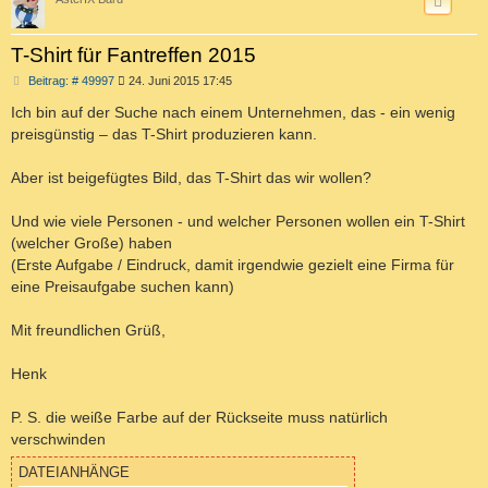
T-Shirt für Fantreffen 2015
B
Beitrag: # 49997
24. Juni 2015 17:45
e
i
Ich bin auf der Suche nach einem Unternehmen, das - ein wenig
t
preisgünstig – das T-Shirt produzieren kann.
r
a
g
Aber ist beigefügtes Bild, das T-Shirt das wir wollen?
Und wie viele Personen - und welcher Personen wollen ein T-Shirt
(welcher Große) haben
(Erste Aufgabe / Eindruck, damit irgendwie gezielt eine Firma für
eine Preisaufgabe suchen kann)
Mit freundlichen Grüß,
Henk
P. S. die weiße Farbe auf der Rückseite muss natürlich
verschwinden
DATEIANHÄNGE