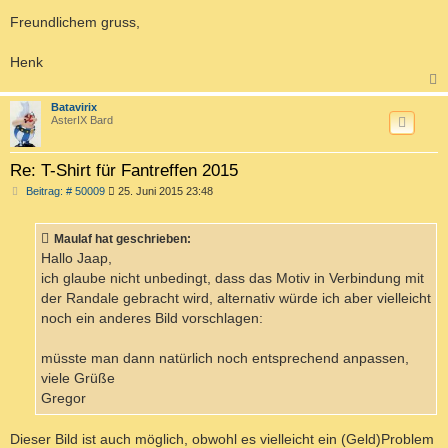
Freundlichem gruss,
Henk
c
Batavirix
AsterIX Bard
Re: T-Shirt für Fantreffen 2015
B
Beitrag: # 50009
25. Juni 2015 23:48
e
i
t
Maulaf hat geschrieben:
r
a
Hallo Jaap,
g
ich glaube nicht unbedingt, dass das Motiv in Verbindung mit
der Randale gebracht wird, alternativ würde ich aber vielleicht
noch ein anderes Bild vorschlagen:
müsste man dann natürlich noch entsprechend anpassen,
viele Grüße
Gregor
Dieser Bild ist auch möglich, obwohl es vielleicht ein (Geld)Problem