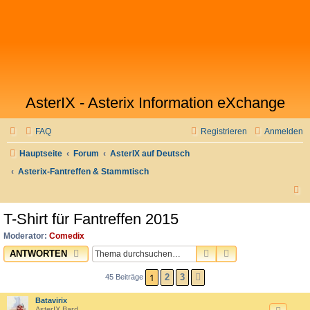
AsterIX - Asterix Information eXchange
FAQ
Registrieren
Anmelden
Hauptseite
Forum
AsterIX auf Deutsch
Asterix-Fantreffen & Stammtisch
S
u
T-Shirt für Fantreffen 2015
c
Moderator:
Comedix
h
SUCHE
ERWEITERTE SU
ANTWORTEN
e
1
2
3
45 Beiträge
NÄCHSTE
Batavirix
AsterIX Bard