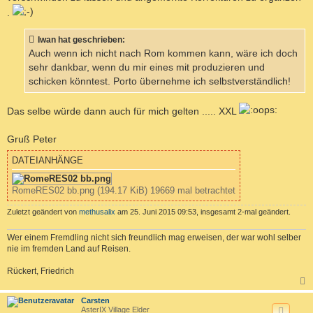
g
.
Iwan hat geschrieben:
Auch wenn ich nicht nach Rom kommen kann, wäre ich doch
sehr dankbar, wenn du mir eines mit produzieren und
schicken könntest. Porto übernehme ich selbstverständlich!
Das selbe würde dann auch für mich gelten ..... XXL
Gruß Peter
DATEIANHÄNGE
RomeRES02 bb.png (194.17 KiB) 19669 mal betrachtet
Zuletzt geändert von
methusalix
am 25. Juni 2015 09:53, insgesamt 2-mal geändert.
Wer einem Fremdling nicht sich freundlich mag erweisen, der war wohl selber
nie im fremden Land auf Reisen.
Rückert, Friedrich
c
Carsten
AsterIX Village Elder