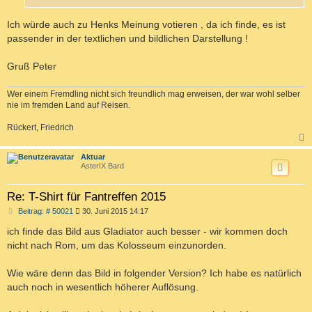
Ich würde auch zu Henks Meinung votieren , da ich finde, es ist
passender in der textlichen und bildlichen Darstellung !
Gruß Peter
Wer einem Fremdling nicht sich freundlich mag erweisen, der war wohl selber
nie im fremden Land auf Reisen.
Rückert, Friedrich
c
Aktuar
AsterIX Bard
Re: T-Shirt für Fantreffen 2015
B
Beitrag: # 50021
30. Juni 2015 14:17
e
i
ich finde das Bild aus Gladiator auch besser - wir kommen doch
t
nicht nach Rom, um das Kolosseum einzunorden.
r
a
g
Wie wäre denn das Bild in folgender Version? Ich habe es natürlich
auch noch in wesentlich höherer Auflösung.