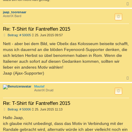
c
jaap_toorenaar
AsterIX Bard
Re: T-Shirt für Fantreffen 2015
B
Beitrag: # 50005
25. Juni 2015 09:57
e
i
Nett - aber bei dem Bild, wie Obelix das Kolosseum beiseite schafft,
t
muss ich dauernd an die blöden Feyenoord-Supporter denken, die
r
a
sich letzten Herbst so übel benommen haben in Rom. Wenn die
g
Italiener auch sofort auf diesen Gedanken kommen, sollten wir
lieber ein anderes Motiv wählen!
Jaap (Ajax-Supporter)
c
Maulaf
AsterIX Druid
Re: T-Shirt für Fantreffen 2015
B
Beitrag: # 50006
25. Juni 2015 11:13
e
i
Hallo Jaap,
t
ich glaube nicht unbedingt, dass das Motiv in Verbindung mit der
r
a
Randale gebracht wird, alternativ würde ich aber vielleicht noch ein
g