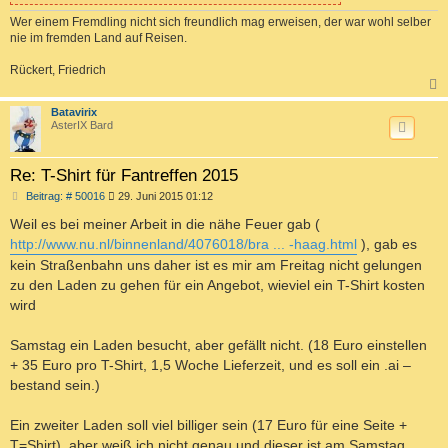
Wer einem Fremdling nicht sich freundlich mag erweisen, der war wohl selber
nie im fremden Land auf Reisen.
Rückert, Friedrich
c
Batavirix
AsterIX Bard
Re: T-Shirt für Fantreffen 2015
B
Beitrag: # 50016
29. Juni 2015 01:12
e
i
Weil es bei meiner Arbeit in die nähe Feuer gab (
t
http://www.nu.nl/binnenland/4076018/bra ... -haag.html
), gab es
r
a
kein Straßenbahn uns daher ist es mir am Freitag nicht gelungen
g
zu den Laden zu gehen für ein Angebot, wieviel ein T-Shirt kosten
wird
Samstag ein Laden besucht, aber gefällt nicht. (18 Euro einstellen
+ 35 Euro pro T-Shirt, 1,5 Woche Lieferzeit, und es soll ein .ai –
bestand sein.)
Ein zweiter Laden soll viel billiger sein (17 Euro für eine Seite +
T=Shirt), aber weiß ich nicht genau und dieser ist am Samstag