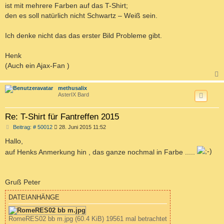
ist mit mehrere Farben auf das T-Shirt;
den es soll natürlich nicht Schwartz – Weiß sein.
Ich denke nicht das das erster Bild Probleme gibt.
Henk
(Auch ein Ajax-Fan )
c
methusalix
AsterIX Bard
Re: T-Shirt für Fantreffen 2015
B
Beitrag: # 50012
28. Juni 2015 11:52
e
i
Hallo,
t
auf Henks Anmerkung hin , das ganze nochmal in Farbe .....
r
a
g
Gruß Peter
DATEIANHÄNGE
RomeRES02 bb m.jpg (60.4 KiB) 19561 mal betrachtet