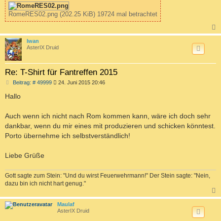
RomeRES02.png (202.25 KiB) 19724 mal betrachtet
c
Iwan
AsterIX Druid
Re: T-Shirt für Fantreffen 2015
B
Beitrag: # 49999
24. Juni 2015 20:46
e
i
Hallo
t
r
a
Auch wenn ich nicht nach Rom kommen kann, wäre ich doch sehr
g
dankbar, wenn du mir eines mit produzieren und schicken könntest.
Porto übernehme ich selbstverständlich!
Liebe Grüße
Gott sagte zum Stein: "Und du wirst Feuerwehrmann!" Der Stein sagte: "Nein,
dazu bin ich nicht hart genug."
c
Maulaf
AsterIX Druid