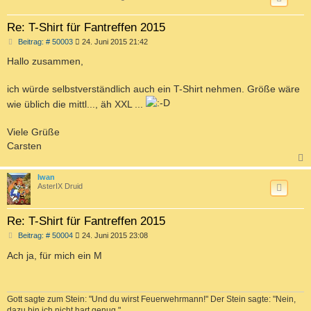
Re: T-Shirt für Fantreffen 2015
B
Beitrag: # 50003
24. Juni 2015 21:42
e
i
Hallo zusammen,
t
r
a
ich würde selbstverständlich auch ein T-Shirt nehmen. Größe wäre
g
wie üblich die mittl..., äh XXL ...
Viele Grüße
Carsten
c
Iwan
AsterIX Druid
Re: T-Shirt für Fantreffen 2015
B
Beitrag: # 50004
24. Juni 2015 23:08
e
i
Ach ja, für mich ein M
t
r
a
g
Gott sagte zum Stein: "Und du wirst Feuerwehrmann!" Der Stein sagte: "Nein,
dazu bin ich nicht hart genug."